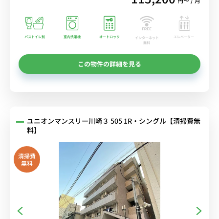
円〜 / 月
バストイレ別
室内洗濯機
オートロック
エレベーター
インターネット
無料
この物件の詳細を見る
ユニオンマンスリー川崎３ 505 1R・シングル【清掃費無
料】
清掃費
無料