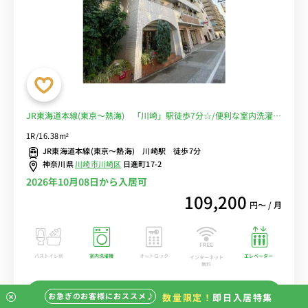
JR東海道本線(東京～熱海) 「川崎」駅徒歩7分☆/便利な室内洗濯機
付き！/エレベーターあり♪/■選べるWi-Fi格安レンタル中！
1R/16.38m²
JR東海道本線(東京～熱海) 川崎駅 徒歩7分
神奈川県
川崎市川崎区
日進町17-2
2026年10月08日から入居可
109,200
円〜 / 月
バストイレ別
室内洗濯機
オートロック
エレベーター
インターネット
無料
この物件の詳細を見る
お急ぎのお客様におススメ♪
数量限定！
即日入居特集