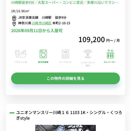
川崎駅徒歩9分／大型スーパー・コンビニ至近／多摩川沿いでランニ
ング♪■選べるWi-Fi格安レンタル中！
1R/16.96m²
JR京浜東北線 川崎駅 徒歩9分
神奈川県
川崎市川崎区
本町2-10-15
2026年09月11日から入居可
109,200
円〜 / 月
バストイレ別
室内洗濯機
オートロック
エレベーター
インターネット
無料
この物件の詳細を見る
ユニオンマンスリー川崎１６ 1103 1K・シングル・くつろ
ぎstyle