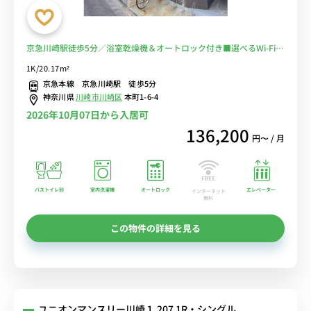
京急川崎駅徒歩5分／浴室乾燥機＆オートロック付き■選べるWi-Fi格
安レンタル中！
1K/20.17m²
京急本線 京急川崎駅 徒歩5分
神奈川県
川崎市川崎区
本町1-6-4
2026年10月07日から入居可
136,200
円〜 / 月
バストイレ別
室内洗濯機
オートロック
エレベーター
インターネット
無料
この物件の詳細を見る
ユニオンマンスリー川崎１ 207 1R・シングル