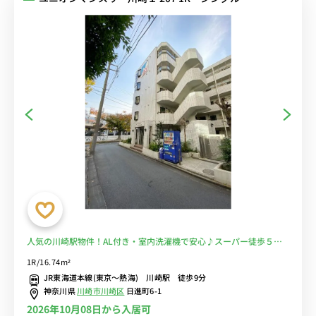
人気の川崎駅物件！AL付き・室内洗濯機で安心♪スーパー徒歩５分
で自炊もラクラク♪■選べるWi-Fi格安レンタル中！
1R/16.74m²
JR東海道本線(東京～熱海) 川崎駅 徒歩9分
神奈川県
川崎市川崎区
日進町6-1
2026年10月08日から入居可