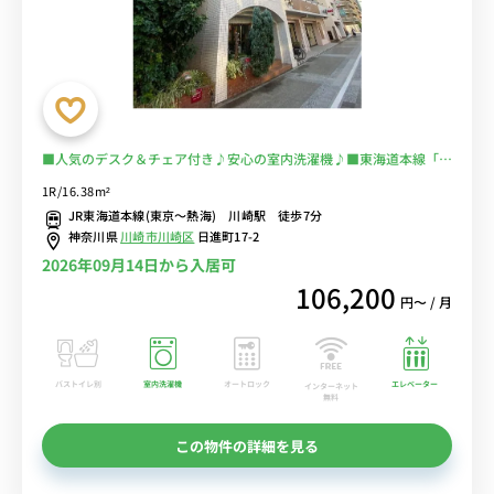
■人気のデスク＆チェア付き♪安心の室内洗濯機♪■東海道本線「川
崎駅」徒歩7分■選べるWi-Fi格安レンタル中！
1R/16.38m²
JR東海道本線(東京～熱海) 川崎駅 徒歩7分
神奈川県
川崎市川崎区
日進町17-2
2026年09月14日から入居可
106,200
円〜 / 月
バストイレ別
室内洗濯機
オートロック
エレベーター
インターネット
無料
この物件の詳細を見る