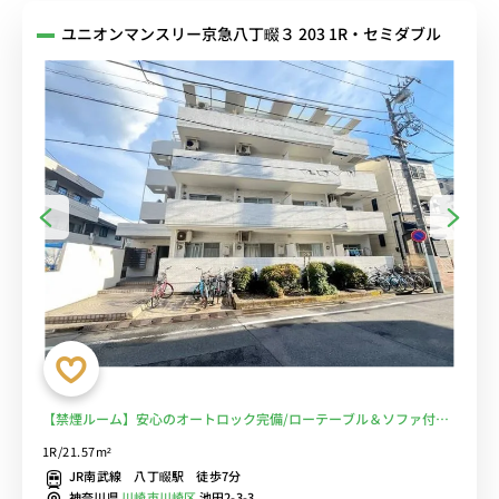
ユニオンマンスリー京急八丁畷３ 203 1R・セミダブル
【禁煙ルーム】安心のオートロック完備/ローテーブル＆ソファ付き
の快適なお部屋/ 南武線や京急線など２路線利用可■選べるWi-Fi格安
1R/21.57m²
レンタル中！
JR南武線 八丁畷駅 徒歩7分
神奈川県
川崎市川崎区
池田2-3-3