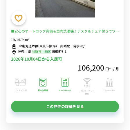
■安心のオートロック完備＆室内洗濯機♪デスク＆チェア付きでワー
クスペースにもおすすめ♪２ドア冷蔵庫でたっぷり収納♪■川崎駅か
1R/16.74m²
ら多数の路線が利用可能/東京・秋葉原・横浜まで乗換なし/コンビニ
JR東海道本線(東京～熱海) 川崎駅 徒歩9分
至近■選べるWi-Fi格安レンタル中！
神奈川県
川崎市川崎区
日進町6-1
2026年10月04日から入居可
106,200
円〜 / 月
バストイレ別
室内洗濯機
オートロック
エレベーター
インターネット
無料
この物件の詳細を見る