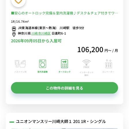
■安心のオートロック完備＆室内洗濯機♪デスク＆チェア付きでワー
クスペースにもおすすめ♪２ドア冷蔵庫でたっぷり収納♪■川崎駅か
1R/16.74m²
ら多数の路線が利用可能/東京・秋葉原・横浜まで乗換なし/コンビニ
JR東海道本線(東京～熱海) 川崎駅 徒歩9分
至近■選べるWi-Fi格安レンタル中！
神奈川県
川崎市川崎区
日進町6-1
2026年09月05日から入居可
106,200
円〜 / 月
バストイレ別
室内洗濯機
オートロック
エレベーター
インターネット
無料
この物件の詳細を見る
ユニオンマンスリー川崎大師１ 201 1R・シングル