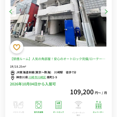
【禁煙ルーム】人気の角部屋！安心のオートロック完備/ローテーブ
ル＆ソファ付き＆たっぷり収納2ドア冷蔵庫など生活家電のあるお部
1R/18.25m²
屋■選べるWi-Fi格安レンタル中！
JR東海道本線(東京～熱海) 川崎駅 徒歩7分
神奈川県
川崎市川崎区
南町2-9
2026年10月04日から入居可
109,200
円〜 / 月
バストイレ別
室内洗濯機
オートロック
エレベーター
インターネット
無料