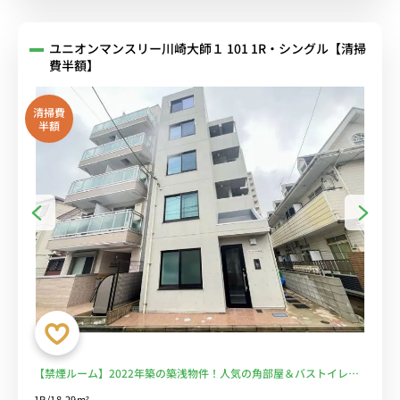
ユニオンマンスリー川崎大師１ 101 1R・シングル【清掃
費半額】
清掃費
半額
【禁煙ルーム】2022年築の築浅物件！人気の角部屋＆バストイレ
別！独立洗面台・浴室乾燥機・温水洗浄便座完備♪室内洗濯機やたっ
1R/18.29m²