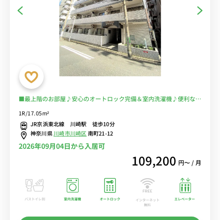
■最上階のお部屋♪安心のオートロック完備＆室内洗濯機♪便利な宅
配BOXあり♪テレワークにおすすめのデスク＆チェア付き♪■JR
1R/17.05m²
線・京急本線の利用が可能/東京・品川まで乗換なし/駅前には「ラゾ
JR京浜東北線 川崎駅 徒歩10分
ーナ川崎」や「ダイス」などショッピングモールも多数■選べるWi-
神奈川県
川崎市川崎区
南町21-12
Fi格安レンタル中！
2026年09月04日から入居可
109,200
円〜 / 月
バストイレ別
室内洗濯機
オートロック
エレベーター
インターネット
無料