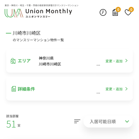
インターネット無料
モニター付きインターフォン
デスクランプ・フロアランプ
東京・神奈川・埼玉・千葉・茨城の
格安家具家電付きマンスリーマンション
0
0
川崎市川崎区
のマンスリーマンション物件一覧
神奈川県
エリア
変更・追加
川崎市川崎区
詳細条件
変更・追加
該当部屋
51
室