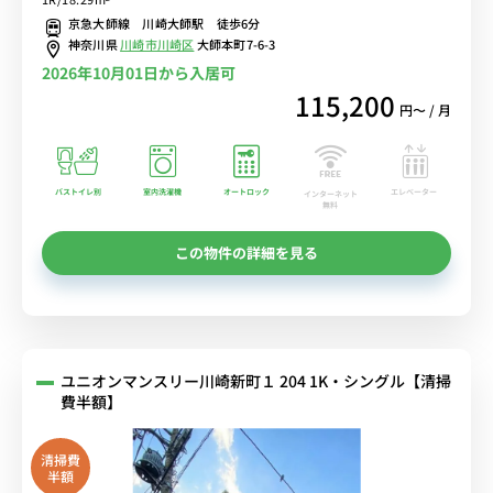
ぷり収納2ドア冷蔵庫など生活家電＆デスク・チェアのあるお部屋■
京急大師線 川崎大師駅 徒歩6分
選べるWi-Fi格安レンタル中！
神奈川県
川崎市川崎区
大師本町7-6-3
2026年10月01日から入居可
115,200
円〜 / 月
バストイレ別
室内洗濯機
オートロック
エレベーター
インターネット
無料
この物件の詳細を見る
ユニオンマンスリー川崎新町１ 204 1K・シングル【清掃
費半額】
清掃費
半額