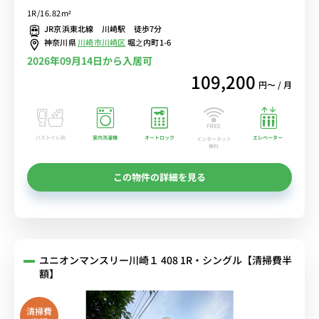
ワークにもおすすめ♪■京急本線「京急川崎駅」徒歩4分/JR線も徒
1R/16.82m²
歩圏内で多数の路線利用可能/東京・秋葉原・横浜まで乗換なし/富士
JR京浜東北線 川崎駅 徒歩7分
通スタジアム川崎もすぐ近く■選べるWi-Fi格安レンタル中！
神奈川県
川崎市川崎区
堀之内町1-6
2026年09月14日から入居可
109,200
円〜 / 月
バストイレ別
室内洗濯機
オートロック
エレベーター
インターネット
無料
この物件の詳細を見る
ユニオンマンスリー川崎１ 408 1R・シングル【清掃費半
額】
清掃費