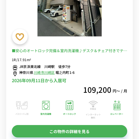
■安心のオートロック完備＆室内洗濯機♪デスク＆チェア付きでテレ
ワークにもおすすめ♪■京急本線「京急川崎駅」徒歩4分/JR線も徒
1R/17.91m²
歩圏内で多数の路線利用可能/東京・秋葉原・横浜まで乗換なし■選
JR京浜東北線 川崎駅 徒歩7分
べるWi-Fi格安レンタル中！
神奈川県
川崎市川崎区
堀之内町1-6
2026年09月11日から入居可
109,200
円〜 / 月
バストイレ別
室内洗濯機
オートロック
エレベーター
インターネット
無料
この物件の詳細を見る