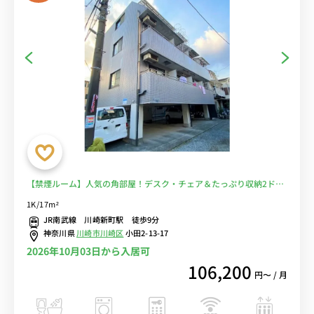
【禁煙ルーム】人気の角部屋！デスク・チェア＆たっぷり収納2ドア
冷蔵庫など生活家電のあるお部屋/JR南武線で川崎や立川まで乗換な
1K/17m²
しでアクセス可能/コンビニ至近■選べるWi-Fi格安レンタル中！
JR南武線 川崎新町駅 徒歩9分
神奈川県
川崎市川崎区
小田2-13-17
2026年10月03日から入居可
106,200
円〜 / 月