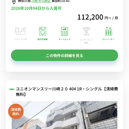
神奈川県
川崎市川崎区
東田町10-43
2026年10月04日から入居可
112,200
円〜 / 月
バストイレ別
室内洗濯機
オートロック
エレベーター
インターネット
無料
この物件の詳細を見る
ユニオンマンスリー川崎２０ 404 1R・シングル【清掃費
無料】
清掃費
無料