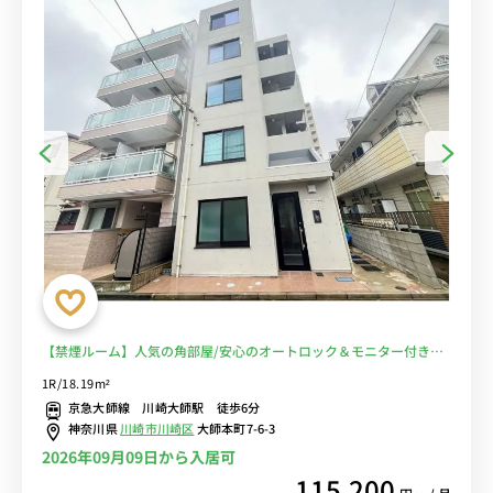
【禁煙ルーム】人気の角部屋/安心のオートロック＆モニター付きイ
ンターフォン完備/便利な浴室乾燥機付き＆デスク・チェア＆たっぷ
1R/18.19m²
り収納2ドア冷蔵庫など生活家電のあるお部屋■選べるWi-Fi格安レン
京急大師線 川崎大師駅 徒歩6分
タル中！
神奈川県
川崎市川崎区
大師本町7-6-3
2026年09月09日から入居可
115,200