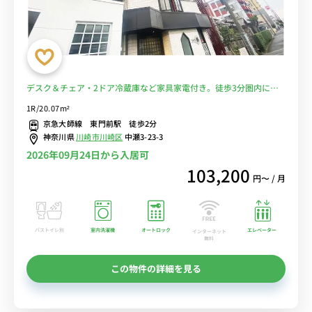
デスク＆チェア・2ドア冷蔵庫など家具家電付き。徒歩3分圏内には
ホームセンター・島忠ホームズ内にディスカウントストア・オーケー
1R/20.07m²
もあり便利＆AOI国際病院まで徒歩圏内■選べるWi-Fi格安レンタル
京急大師線 東門前駅 徒歩2分
中！
神奈川県
川崎市川崎区
中瀬3-23-3
2026年09月24日から入居可
103,200
円〜 / 月
バストイレ別
室内洗濯機
オートロック
エレベーター
インターネット
無料
この物件の詳細を見る