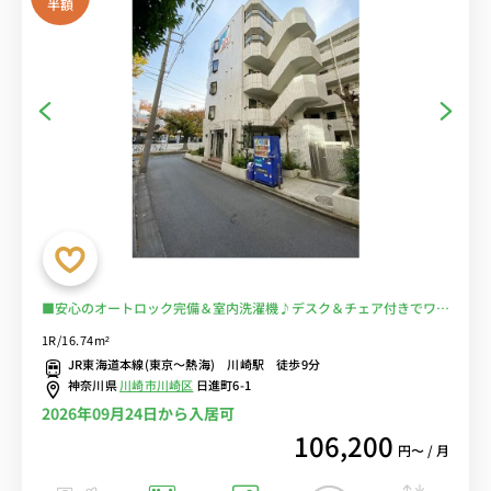
半額
■安心のオートロック完備＆室内洗濯機♪デスク＆チェア付きでワー
クスペースにもおすすめ♪■川崎駅から多数の路線が利用可能/東
1R/16.74m²
京・秋葉原・横浜まで乗換なし/ショッピングモール「LA
JR東海道本線(東京～熱海) 川崎駅 徒歩9分
CITTADELA」もすぐ近く■選べるWi-Fi格安レンタル中！
神奈川県
川崎市川崎区
日進町6-1
2026年09月24日から入居可
106,200
円〜 / 月