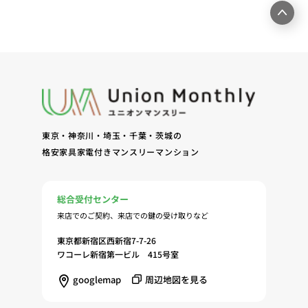
ームページ上にて実施するお客様・オーナー様向け
サービスの提供（6）お客様・オーナー様からのお
問合せに対する回答、連絡、確認（7）サービスへ
の登録およびサービス利用時の本人認証ならびにお
客様およびオーナー様の管理（8）サービスの保
守、管理（9）サービスの改善のためおよびサービ
スの企画、研究および開発のため（10）本ポリシー
への同意に基づき、当ウェブサイトの利用履歴に関
東京・神奈川・埼玉・千葉・茨城の
する情報等の個人情報について、調査・分析会社、
格安家具家電付きマンスリーマンション
アフィリエーター、SNS事業者、広告関係会社、広
告配信事業者、DMP事業者その他業務を提携する
事業者（以下「提携事業者等」といいます。）が既
総合受付センター
に保有する個人情報と当社から取得する個人情報を
来店でのご契約、来店での鍵の受け取りなど
突合して、お客様の当ウェブサイトの利用履歴等の
調査・分析、広告の効果測定およびその結果を利用
東京都新宿区西新宿7-7-26
し、興味関心・嗜好に応じたサービスに関する広告
ワコーレ新宿第一ビル 415号室
を配信する等のマーケティング活動を行うため
googlemap
周辺地図を見る
（11）本ポリシーへの同意に基づき、提携事業者等
が取得する個人情報の提供を受け、当社が既に有し