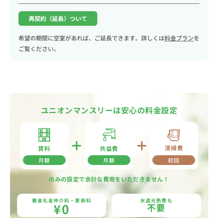
再契約（延長）ついて
希望の期間に空室があれば、ご延長できます。詳しくは
料金プラン
を
ご覧ください。
ユニオンマンスリーは安心の料金設定
清掃費
共益費
賃料
月額
月額
初回
のみの設定で余計な費用をいただきません！
敷金礼金仲介料・更新料
水道光熱費も
¥0
不要