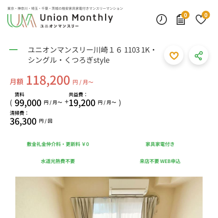
東京・神奈川・埼玉・千葉・茨城の
格安家具家電付きマンスリーマンション
0
0
ユニオンマンスリー川崎１６ 1103 1K・
シングル・くつろぎstyle
118,200
月額
円 / 月〜
賃料
共益費：
99,000
19,200
+
(
)
円 / 月〜
円 / 月〜
清掃費：
36,300
円 / 回
敷金礼金仲介料・更新料 ￥0
家具家電付き
水道光熱費不要
来店不要 WEB申込