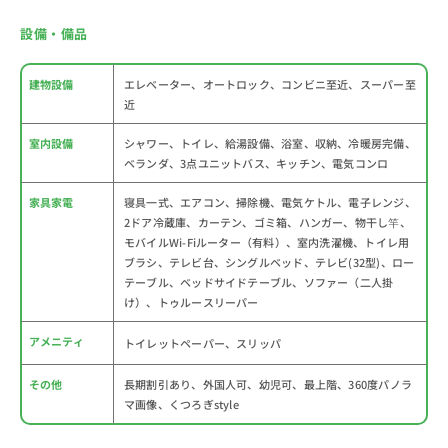
設備・備品
建物設備
エレベーター、オートロック、コンビニ至近、スーパー至
近
室内設備
シャワー、トイレ、給湯設備、浴室、収納、冷暖房完備、
ベランダ、3点ユニットバス、キッチン、電気コンロ
家具家電
寝具一式、エアコン、掃除機、電気ケトル、電子レンジ、
2ドア冷蔵庫、カーテン、ゴミ箱、ハンガー、物干し竿、
モバイルWi-Fiルーター（有料）、室内洗濯機、トイレ用
ブラシ、テレビ台、シングルベッド、テレビ(32型)、ロー
テーブル、ベッドサイドテーブル、ソファー（二人掛
け）、トゥルースリーパー
アメニティ
トイレットペーパー、スリッパ
その他
長期割引あり、外国人可、幼児可、最上階、360度パノラ
マ画像、くつろぎstyle