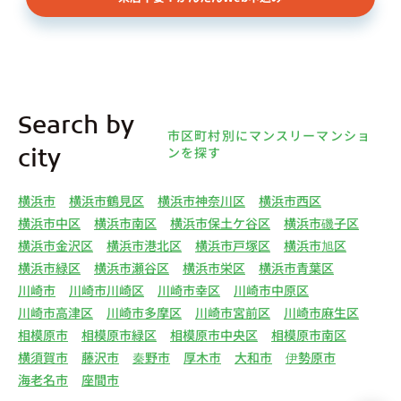
様（以下総称して「オーナー様」といいます）の個
人情報を取得します。取得する個人情報は、上記
(1)①～⑤のとおりです。また、オーナー様の個人
情報は、弊社データベースシステムに登録されま
す。
4.利用目的について 弊社は、取得した個人情報を
Search by
下記（1）～（13）における利用目的のために利用
市区町村別にマンスリーマンショ
し、また、利用目的を達成するために必要な範囲で
ンを探す
city
個人情報を第三者へ提供いたします。（1）マンス
リー物件の紹介、利用契約に関する連絡、利用契約
横浜市
横浜市鶴見区
横浜市神奈川区
横浜市西区
の締結、履行。（2）弊社の他のマンスリー物件お
横浜市中区
横浜市南区
横浜市保土ケ谷区
横浜市磯子区
よびサービスの紹介ならびにお客様・オーナー様に
横浜市金沢区
横浜市港北区
横浜市戸塚区
横浜市旭区
とって有用と思われる弊社提携先の商品・サービス
横浜市緑区
横浜市瀬谷区
横浜市栄区
横浜市青葉区
等を紹介するためのダイレクトメール、住環境向上
川崎市
川崎市川崎区
川崎市幸区
川崎市中原区
のためのアンケート等の発送（3）賃貸事業におけ
川崎市高津区
川崎市多摩区
川崎市宮前区
川崎市麻生区
る情報・サービスを提供するための郵便物、電話、
相模原市
相模原市緑区
相模原市中央区
相模原市南区
電子メールまたは訪問等による営業活動（4）不動
横須賀市
藤沢市
秦野市
厚木市
大和市
伊勢原市
産物件の紹介・賃貸借契約・サブリース契約等の締
海老名市
座間市
結、履行および契約管理、契約後管理（5）弊社ホ