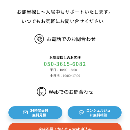
る情報、決済およびその方法に関する情報等 ④サ
お部屋探し〜入居中もサポートいたします。
ービスのご利用に際して取得する情報 端末識別
子、広告識別子、IPアドレス、クッキーデータおよ
いつでもお気軽にお問い合せください。
びクッキー類似技術を利用した情報等の端末・ブラ
ウザ等に関する情報、閲覧した対象サイトのURLや
お電話でのお問合わせ
閲覧時刻、リファラー情報ならびにクッキーIDや広
告識別子等の各種識別子に紐づく検索履歴および購
買履歴等に関する情報等 ⑤その他の情報 当社に
お部屋探しのお客様
対するお問い合わせ・ご連絡等に関する情報等 ま
050-3615-6082
た、お客様の個人情報は、弊社のデータベースシス
平日：10:00~18:00
テムに登録されます。登録されるお客様の個人情報
土日祝：10:00~17:00
は利用申込書、ご利用約款、 請求書、領収書、見
積書等をもとに登録されます。 （2）弊社と賃貸
Webでのお問合わせ
借契約を締結している不動産所有者様および所有者
様から委託を受けた個人または企業、サブリース契
約等のお問合せをいただいた個人または企業、イン
24時間受付
コンシェルジュ
無料見積
に無料相談
ターネット上の不動産オーナーサイト等からの査定
依頼者、 公開情報などから取得した不動産所有者
来店不要！かんたんWeb申込み