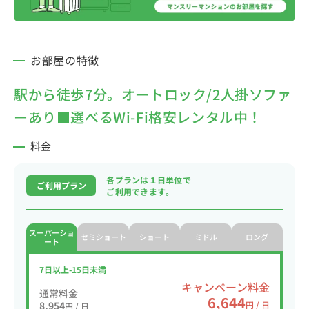
お部屋の特徴
駅から徒歩7分。オートロック/2人掛ソファ
ーあり■選べるWi-Fi格安レンタル中！
料金
各プランは１日単位で
ご利用プラン
ご利用できます。
スーパーショ
セミショート
ショート
ミドル
ロング
ート
7日以上-15日未満
キャンペーン料金
通常料金
6,644
8,954
円 / 日
円 / 日