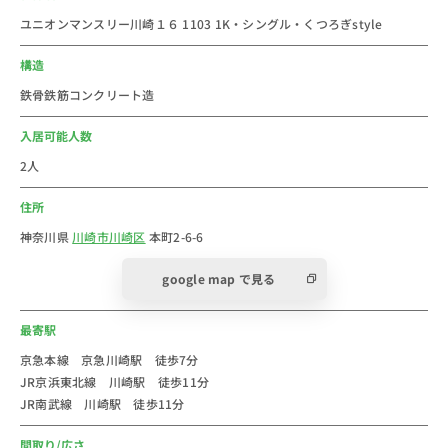
・多摩川緑地公園(約900m)
ユニオンマンスリー川崎１６ 1103 1K・シングル・くつろぎstyle
■おすすめコメント
構造
神奈川県川崎市川崎区砂子1丁目の京急川崎駅のウィー
鉄骨鉄筋コンクリート造
クリー・マンスリーマンション物件です。川崎市
(Kawasaki City)川崎区は、川崎市を構成する7行政区の
入居可能人数
うちの一つです。東海道本線の東側(海側)の地域であ
2人
る。2024年の川崎市の人口は約155万人。日本屈指の都
住所
市です。人口は増え続けています。2024年の川崎区の
人口は約23万人です。
神奈川県
川崎市川崎区
本町2-6-6
京急本線、京急大師線の駅で、主な駅へのアクセスは品
google map で見る
川駅まで約10分、ターミナル駅の横浜駅まで約8分で行
くことができます。徒歩圏内には東海道本線・川崎駅も
最寄駅
位置しており、用途によって使い分けることができま
す。
京急本線 京急川崎駅 徒歩7分
JR京浜東北線 川崎駅 徒歩11分
京急川崎駅周辺には、ウィングキッチン 京急、川崎ラ
JR南武線 川崎駅 徒歩11分
ゾーナ川崎プラザが代表するショッピングセンター、ア
トレ川崎、川崎アゼリア、川崎モアーズ、ラ チッタデ
間取り/広さ