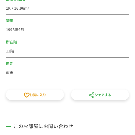
ッラ、川崎ルフロン、川崎ダイス、ミューザ川崎があり
1K / 16.96m²
ます。飲食店は、天龍 銀座街店、松の樹、磯丸水産 京
急川崎店、龍盛菜館 川崎駅前店、ティーヌン 川崎ダイ
築年
ス店、chawan ウィングキッチン京急川崎店など、激戦
1993年9月
区です。様々なジャンルのお店が集まっています。ま
た、駅周辺には「川崎市役所」や「川崎区役所」といっ
所在階
た公共施設、総合病院の「川崎幸病院」が集中していま
11階
す。川崎フロンターレがあることもあり、フットボール
の人気も高く、フットサルコートも駅前にあります。富
向き
士通スタジアム川崎が駅徒歩圏内にあり、JR川崎タワ
南東
ーに富士通の本社があります。南武線沿線に多くの富士
通関連の企業が集まります。
お気に入り
シェアする
このお部屋にお問い合わせ