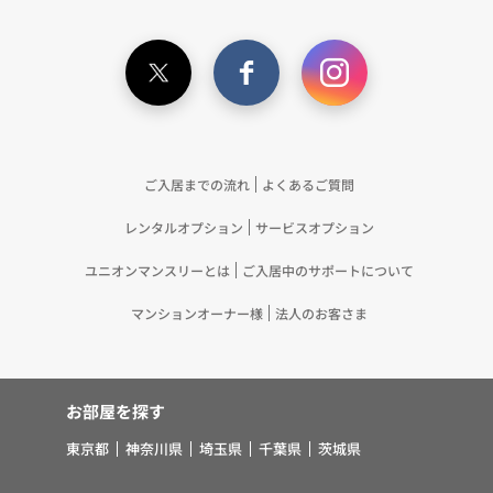
ている個人情報を突合して「4.利用目的について」
記載の目的で利用するため（12）本ポリシーへの同
意に基づき、提携事業者等が取得した個人関連情報
の提供を受け、当社が既に有している個人情報を突
合して「4.利用目的について」記載の目的で利用す
るため（13）上記(1)～(12)に付随するアフターサ
ービス、マーケティング活動、お問い合わせ対応お
ご入居までの流れ
よくあるご質問
よびご連絡等の実施
レンタルオプション
サービスオプション
5.お客様・オーナー様の個人情報の第三者への提
供 （1）弊社は、次に掲げる場合を除き、弊社が
ユニオンマンスリーとは
ご入居中のサポートについて
取り扱う個人情報を、あらかじめお客様およびオー
ナー様の同意を得ないで、第三者に提供いたしませ
マンションオーナー様
法人のお客さま
ん。 ①法令に基づく場合 ②人の生命、身体また
は財産の保護のために必要がある場合であって、お
客様の同意を得ることが困難であるとき ③公衆衛
お部屋を探す
生の向上または児童の健全な育成の推進のために特
に必要がある場合であって、お客様の同意を得るこ
東京都
神奈川県
埼玉県
千葉県
茨城県
とが困難であるとき ④国の機関若しくは地方公共