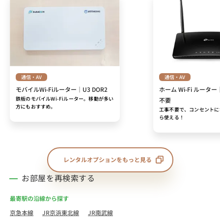
通信・AV
通信・AV
モバイルWi-Fiルーター｜U3 DOR2
ホーム Wi-Fi ルーター
鉄板のモバイルWi-Fiルーター。移動が多い
不要
方にもおすすめ。
工事不要で、コンセントに
ら使える！
レンタルオプションをもっと見る
お部屋を再検索する
最寄駅の沿線から探す
京急本線
JR京浜東北線
JR南武線