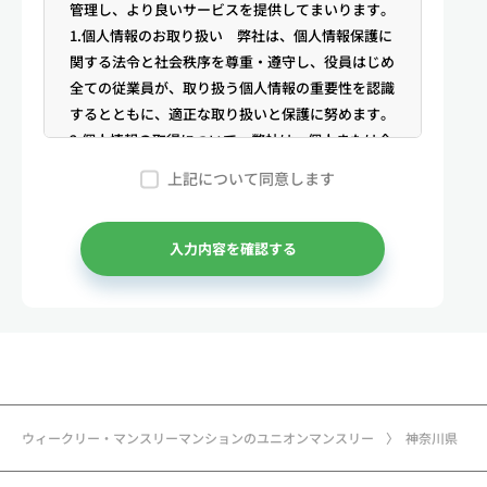
管理し、より良いサービスを提供してまいります。
1.個人情報のお取り扱い 弊社は、個人情報保護に
関する法令と社会秩序を尊重・遵守し、役員はじめ
全ての従業員が、取り扱う個人情報の重要性を認識
するとともに、適正な取り扱いと保護に努めます。
2.個人情報の取得について 弊社は、個人または企
業からの電話・メール等のお問合せや公開情報（登
上記について同意します
記簿謄本、電話帳、インターネット掲載情報等）な
どから適法かつ公正な手段により個人情報を取得い
たします。
入力内容を確認する
3.弊社が保有する個人情報 （1）マンスリー物件
の利用希望者様・契約者様・入居者様、同居人様
（以下総称して「お客様」といいます）の次に掲げ
る個人情報を取得します。①お客様の基本情報 氏
名、住所、郵便番号、性別、生年月日、電話番号、
メールアドレス、アカウントのIDおよびパスワー
ド、免許証・住民票など公的証明書に関する情報等
ウィークリー・マンスリーマンションのユニオンマンスリー
神奈川県
②お取引に関する情報 お取引内容に関する情報
等 ③決済に関する情報 クレジットカードに関す