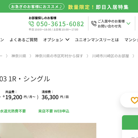
数量限定！
即日入居特集
お急ぎのお客様におススメ♪
お部屋探しのお客様
ご入居中のお客様
050-3615-6082
お問い合わせ先
平日 10:00～18:00 / 土日祝 10:00～17:00
ン
よくある
ご質問
オプション
ユニオン
マンスリーとは
マンシ
ー
神奈川県
神奈川県の市区町村から探す
川崎市川崎区のお部屋
3 1R・シングル
共益費：
清掃費：
+
19,200
36,300
)
〜
円 / 月〜
円 / 回
水道光熱費不要
来店不要 WEB申込