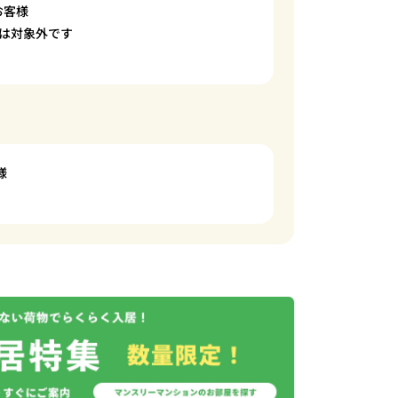
お客様
は対象外です
様