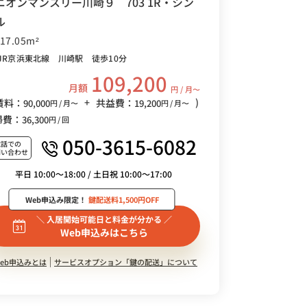
ニオンマンスリー川崎９ 703 1R・シン
ル
/17.05m²
JR京浜東北線 川崎駅 徒歩10分
109,200
月額
円 / 月〜
+
)
賃料：
共益費：
90,000
19,200
円 / 月〜
円 / 月〜
掃費：
36,300
円 / 回
050-3615-6082
電話での
問い合わせ
平日 10:00～18:00 / 土日祝 10:00～17:00
Web申込み限定！
鍵配送料1,500円OFF
＼ 入居開始可能日と料金が分かる ／
Web申込みはこちら
eb申込みとは
サービスオプション「鍵の配送」について