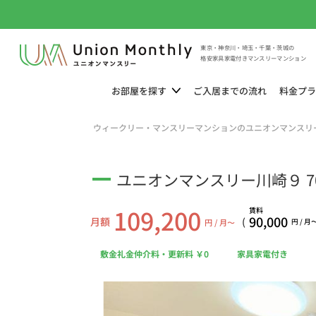
東京・神奈川・埼玉・千葉・茨城の
格安家具家電付きマンスリーマンション
お部屋を
探す
ご入居までの
流れ
料金
プラ
ウィークリー・マンスリーマンションのユニオンマンスリ
ユニオンマンスリー川崎９ 70
109,200
賃料
90,000
月額
(
円 / 月〜
円 / 月
敷金礼金仲介料・更新料 ￥0
家具家電付き