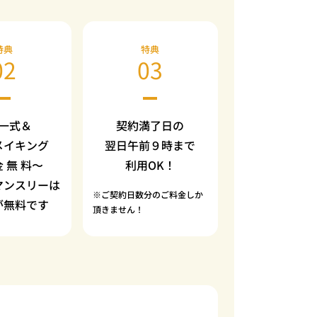
特典
特典
02
03
一式＆
契約満了日の
メイキング
翌日午前９時まで
金 無 料〜
利用OK！
マンスリーは
※ご契約日数分のご料金しか
が無料です
頂きません！