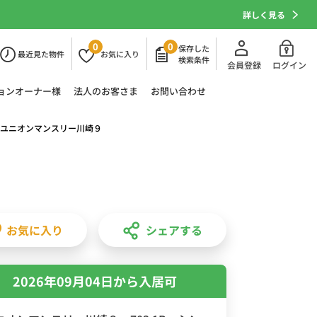
詳しく見る
0
0
保存した
最近
見た物件
お気に
入り
検索条件
会員登録
ログイン
ョン
オーナー様
法人の
お客さま
お問い合わせ
ユニオンマンスリー川崎９
お気に入り
シェアする
2026年09月04日から入居可