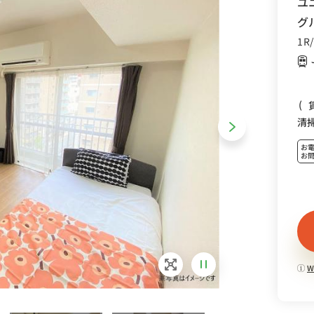
ユ
グ
1R
(
清
お
お
W