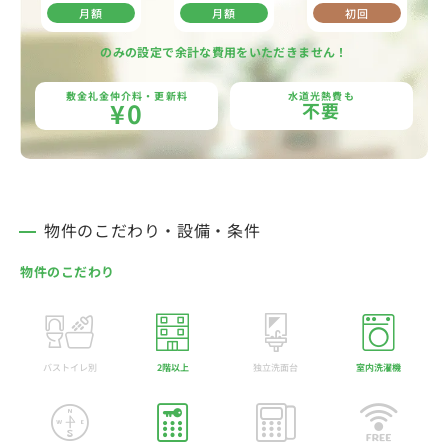
月額
月額
初回
のみの設定で余計な費用をいただきません！
敷金礼金仲介料・更新料
水道光熱費も
¥0
不要
物件のこだわり・設備・条件
物件のこだわり
バストイレ別
2階以上
独立洗面台
室内洗濯機