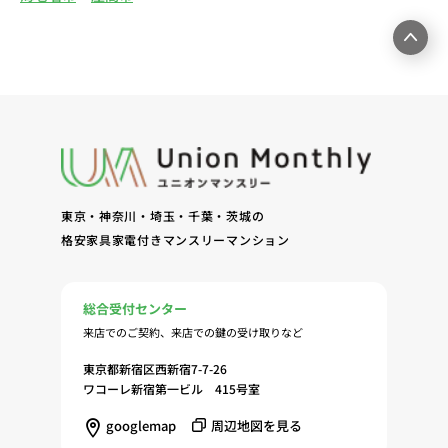
結、履行および契約管理、契約後管理（5）弊社ホ
ームページ上にて実施するお客様・オーナー様向け
サービスの提供（6）お客様・オーナー様からのお
問合せに対する回答、連絡、確認（7）サービスへ
の登録およびサービス利用時の本人認証ならびにお
客様およびオーナー様の管理（8）サービスの保
守、管理（9）サービスの改善のためおよびサービ
スの企画、研究および開発のため（10）本ポリシー
への同意に基づき、当ウェブサイトの利用履歴に関
東京・神奈川・埼玉・千葉・茨城の
する情報等の個人情報について、調査・分析会社、
格安家具家電付きマンスリーマンション
アフィリエーター、SNS事業者、広告関係会社、広
告配信事業者、DMP事業者その他業務を提携する
事業者（以下「提携事業者等」といいます。）が既
総合受付センター
に保有する個人情報と当社から取得する個人情報を
来店でのご契約、来店での鍵の受け取りなど
突合して、お客様の当ウェブサイトの利用履歴等の
調査・分析、広告の効果測定およびその結果を利用
東京都新宿区西新宿7-7-26
し、興味関心・嗜好に応じたサービスに関する広告
ワコーレ新宿第一ビル 415号室
を配信する等のマーケティング活動を行うため
googlemap
周辺地図を見る
（11）本ポリシーへの同意に基づき、提携事業者等