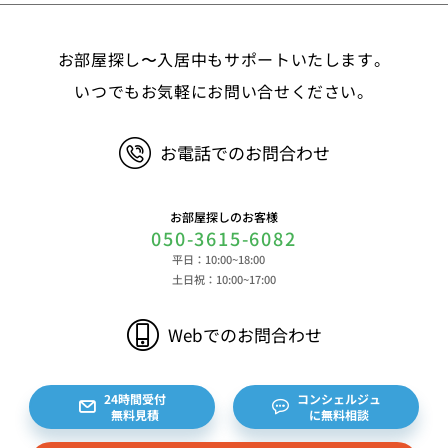
等 ③決済に関する情報 クレジットカードに関す
る情報、決済およびその方法に関する情報等 ④サ
お部屋探し〜入居中もサポートいたします。
ービスのご利用に際して取得する情報 端末識別
子、広告識別子、IPアドレス、クッキーデータおよ
いつでもお気軽にお問い合せください。
びクッキー類似技術を利用した情報等の端末・ブラ
ウザ等に関する情報、閲覧した対象サイトのURLや
お電話でのお問合わせ
閲覧時刻、リファラー情報ならびにクッキーIDや広
告識別子等の各種識別子に紐づく検索履歴および購
買履歴等に関する情報等 ⑤その他の情報 当社に
お部屋探しのお客様
対するお問い合わせ・ご連絡等に関する情報等 ま
050-3615-6082
た、お客様の個人情報は、弊社のデータベースシス
平日：10:00~18:00
テムに登録されます。登録されるお客様の個人情報
土日祝：10:00~17:00
は利用申込書、ご利用約款、 請求書、領収書、見
積書等をもとに登録されます。 （2）弊社と賃貸
Webでのお問合わせ
借契約を締結している不動産所有者様および所有者
様から委託を受けた個人または企業、サブリース契
約等のお問合せをいただいた個人または企業、イン
24時間受付
コンシェルジュ
無料見積
に無料相談
ターネット上の不動産オーナーサイト等からの査定
依頼者、 公開情報などから取得した不動産所有者