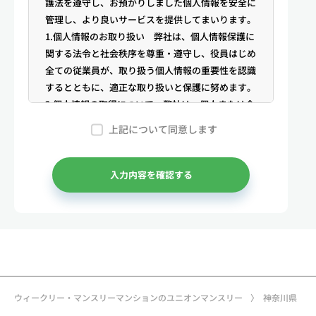
護法を遵守し、お預かりしました個人情報を安全に
管理し、より良いサービスを提供してまいります。
1.個人情報のお取り扱い 弊社は、個人情報保護に
関する法令と社会秩序を尊重・遵守し、役員はじめ
全ての従業員が、取り扱う個人情報の重要性を認識
するとともに、適正な取り扱いと保護に努めます。
2.個人情報の取得について 弊社は、個人または企
業からの電話・メール等のお問合せや公開情報（登
上記について同意します
記簿謄本、電話帳、インターネット掲載情報等）な
どから適法かつ公正な手段により個人情報を取得い
たします。
入力内容を確認する
3.弊社が保有する個人情報 （1）マンスリー物件
の利用希望者様・契約者様・入居者様、同居人様
（以下総称して「お客様」といいます）の次に掲げ
る個人情報を取得します。①お客様の基本情報 氏
名、住所、郵便番号、性別、生年月日、電話番号、
メールアドレス、アカウントのIDおよびパスワー
ド、免許証・住民票など公的証明書に関する情報等
ウィークリー・マンスリーマンションのユニオンマンスリー
神奈川県
②お取引に関する情報 お取引内容に関する情報