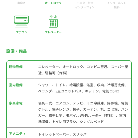
南向き
オートロック
モニター付き
インターネット
インターフォン
無料
エアコン
エレベーター
設備・備品
建物設備
エレベーター、オートロック、コンビニ至近、スーパー至
近、駐輪可（有料）
室内設備
シャワー、トイレ、給湯設備、浴室、収納、冷暖房完備、
ベランダ、3点ユニットバス、キッチン、電気コンロ
家具家電
寝具一式、エアコン、テレビ、ミニ冷蔵庫、掃除機、電気
ケトル、電子レンジ、椅子、カーテン、机、ゴミ箱、ハン
ガー、物干し竿、モバイルWi-Fiルーター（有料）、室内
洗濯機、トイレ用ブラシ、シングルベッド
アメニティ
トイレットペーパー、スリッパ