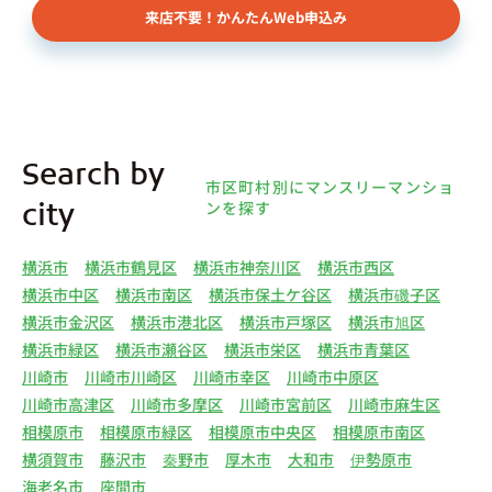
来店不要！かんたんWeb申込み
様（以下総称して「オーナー様」といいます）の個
人情報を取得します。取得する個人情報は、上記
(1)①～⑤のとおりです。また、オーナー様の個人
情報は、弊社データベースシステムに登録されま
す。
4.利用目的について 弊社は、取得した個人情報を
Search by
下記（1）～（13）における利用目的のために利用
市区町村別にマンスリーマンショ
し、また、利用目的を達成するために必要な範囲で
ンを探す
city
個人情報を第三者へ提供いたします。（1）マンス
リー物件の紹介、利用契約に関する連絡、利用契約
横浜市
横浜市鶴見区
横浜市神奈川区
横浜市西区
の締結、履行。（2）弊社の他のマンスリー物件お
横浜市中区
横浜市南区
横浜市保土ケ谷区
横浜市磯子区
よびサービスの紹介ならびにお客様・オーナー様に
横浜市金沢区
横浜市港北区
横浜市戸塚区
横浜市旭区
とって有用と思われる弊社提携先の商品・サービス
横浜市緑区
横浜市瀬谷区
横浜市栄区
横浜市青葉区
等を紹介するためのダイレクトメール、住環境向上
川崎市
川崎市川崎区
川崎市幸区
川崎市中原区
のためのアンケート等の発送（3）賃貸事業におけ
川崎市高津区
川崎市多摩区
川崎市宮前区
川崎市麻生区
る情報・サービスを提供するための郵便物、電話、
相模原市
相模原市緑区
相模原市中央区
相模原市南区
電子メールまたは訪問等による営業活動（4）不動
横須賀市
藤沢市
秦野市
厚木市
大和市
伊勢原市
産物件の紹介・賃貸借契約・サブリース契約等の締
海老名市
座間市