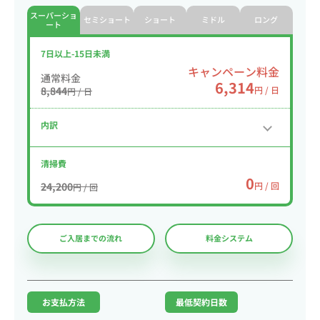
スーパーショ
セミショート
ショート
ミドル
ロング
ート
7日以上-15日未満
キャンペーン料金
通常料金
6,314
8,844
円 / 日
円 / 日
内訳
清掃費
0
24,200
円 / 回
円 / 回
ご入居までの流れ
料金システム
お支払方法
最低契約日数