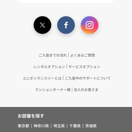
が取得する個人情報の提供を受け、当社が既に有し
ている個人情報を突合して「4.利用目的について」
記載の目的で利用するため（12）本ポリシーへの同
意に基づき、提携事業者等が取得した個人関連情報
の提供を受け、当社が既に有している個人情報を突
合して「4.利用目的について」記載の目的で利用す
るため（13）上記(1)～(12)に付随するアフターサ
ービス、マーケティング活動、お問い合わせ対応お
ご入居までの流れ
よくあるご質問
よびご連絡等の実施
レンタルオプション
サービスオプション
5.お客様・オーナー様の個人情報の第三者への提
供 （1）弊社は、次に掲げる場合を除き、弊社が
ユニオンマンスリーとは
ご入居中のサポートについて
取り扱う個人情報を、あらかじめお客様およびオー
ナー様の同意を得ないで、第三者に提供いたしませ
マンションオーナー様
法人のお客さま
ん。 ①法令に基づく場合 ②人の生命、身体また
は財産の保護のために必要がある場合であって、お
客様の同意を得ることが困難であるとき ③公衆衛
お部屋を探す
生の向上または児童の健全な育成の推進のために特
に必要がある場合であって、お客様の同意を得るこ
東京都
神奈川県
埼玉県
千葉県
茨城県
とが困難であるとき ④国の機関若しくは地方公共