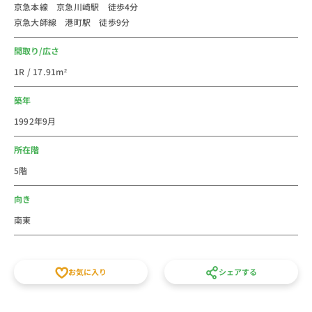
京急本線 京急川崎駅 徒歩4分
ーズ、ラ チッタデッラ、川崎ルフロン、川崎ダイス、
京急大師線 港町駅 徒歩9分
ミューザ川崎があり年齢層問わずお買い物をお楽しみい
ただけます。ショッピングをするのであれば川崎駅の商
間取り/広さ
業施設の数は、神奈川でトップクラス。飲食店は、天龍
1R / 17.91m²
銀座街店、つけめん 三三㐂ラーメン天下一品 川崎店、
などがあり、チェーン店や川崎にしかないお店が沢山あ
築年
ります。
1992年9月
法人のご利用は社宅・寮からの切替で経費削減が出来る
所在階
かもしれません。新人研修や出張にもご利用しやすいエ
5階
リアです。多くのお部屋を取り扱っているエリアなの
で、複数室のご利用もお気軽にご相談ください。
向き
家具家電付き短期賃貸マンションの格安ウィークリー・
南東
マンスリーマンションとしてご利用ください間取りなど
条件で他の賃貸住宅とも比べてくださいスタッフ一同皆
様のご予約をお待ちしております。
お気に入り
シェアする