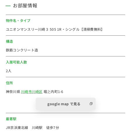
〇ローソン・・・徒歩2分（130m）
お部屋情報
〇食品館あおば・・・徒歩5分（400m）
〇マーケットスクエア川崎イースト（商業施設）・・・
物件名・タイプ
徒歩10分（800m）
ユニオンマンスリー川崎３ 505 1R・シングル【清掃費無料】
＜おすすめコメント＞
構造
神奈川県川崎市川崎区駅前本町の川崎駅のウィークリ
鉄筋コンクリート造
ー・マンスリーマンション物件です。川崎市(Kawasaki
City)川崎区は、川崎市を構成する7行政区のうちの一つ
入居可能人数
です。東海道本線の東側(海側)の地域である。2024年の
2人
川崎市の人口は約155万人。人口は増え続けています。
住所
2024年の川崎区の人口は約23万人です。
横浜ー川崎ー品川と利便性が高く、多くの人が集まり、
神奈川県
川崎市川崎区
堀之内町1-6
乗換をし、買い物をし、神奈川県でも屈指の人気のエリ
google map で見る
ア。川崎駅は横浜方面へのアクセスも抜群で、横浜駅ま
では約7分でアクセス可能。
最寄駅
川崎駅周辺には、ラゾーナ川崎プラザが代表するショッ
ピングセンター、アトレ川崎、川崎アゼリア、川崎モア
JR京浜東北線 川崎駅 徒歩7分