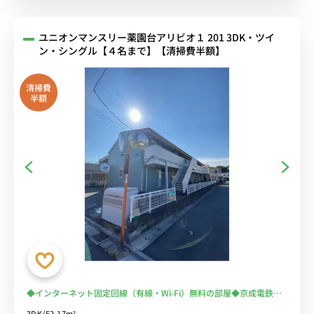
ユニオンマンスリー薬園台アリビオ１ 201 3DK・ツイ
ン・シングル【４名まで】【清掃費半額】
清掃費
半額
◆インターネット固定回線（有線・Wi-Fi）無料の部屋◆京成電鉄京
成松戸線沿線/人気の角部屋＆バストイレ別、ダイニングテーブルや
3DK/52.17m²