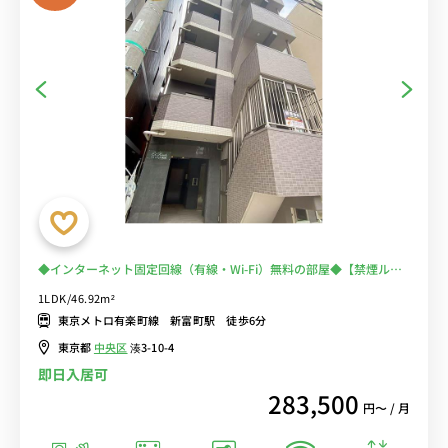
◆インターネット固定回線（有線・Wi-Fi）無料の部屋◆【禁煙ルー
ム】曲線のある家具でやさしさの中にも洗練された雰囲気。オフィス
1LDK/46.92m²
街と住宅地の融合した街で下町情緒もあり、楽しみ方は無限大。
東京メトロ有楽町線 新富町駅 徒歩6分
東京都
中央区
湊3-10-4
即日入居可
283,500
円〜 / 月