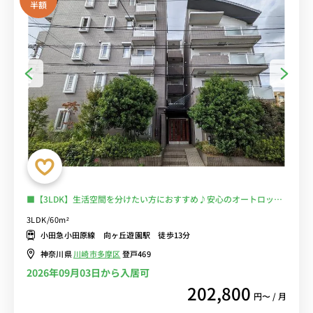
半額
■【3LDK】生活空間を分けたい方におすすめ♪安心のオートロック
＆モニター付きインターフォン完備♪人気のバストイレ別・独立洗面
3LDK/60m²
台・洗浄便座♪うれしい3口ガスコンロ！【マイクロバブルシャワー
小田急小田原線 向ヶ丘遊園駅 徒歩13分
ヘッドがあるお部屋】■選べるWi-Fi格安レンタル中！
神奈川県
川崎市多摩区
登戸469
2026年09月03日から入居可
202,800
円〜 / 月