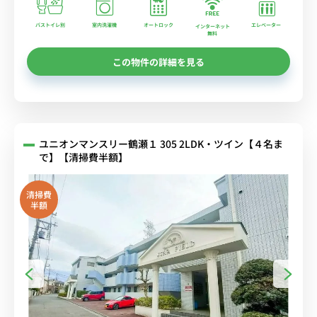
バストイレ別
室内洗濯機
オートロック
エレベーター
インターネット
無料
この物件の詳細を見る
ユニオンマンスリー鶴瀬１ 305 2LDK・ツイン【４名ま
で】【清掃費半額】
清掃費
半額