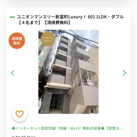
ユニオンマンスリー新富町LuxuryⅠ 601 1LDK・ダブル
【４名まで】【清掃費無料】
清掃費
無料
◆インターネット固定回線（有線・Wi-Fi）無料の部屋◆【禁煙ルー
ム】マンションが立ち並ぶ隅田川のほとり。静けさに包まれた街に存
1LDK/40.01m²