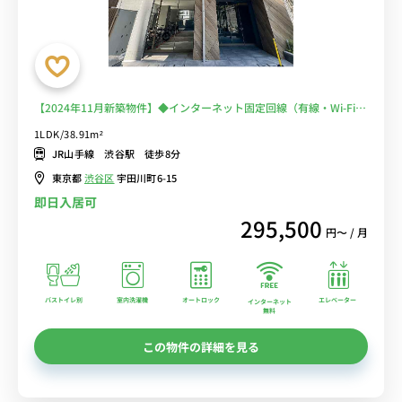
【2024年11月新築物件】◆インターネット固定回線（有線・Wi-Fi）
無料の部屋◆【禁煙ルーム】人気の角部屋＆バス・トイレ別！安心の
1LDK/38.91m²
オートロック＆モニター付きインターフォン完備/ローテーブル＆ソ
JR山手線 渋谷駅 徒歩8分
ファ付きの快適なお部屋
東京都
渋谷区
宇田川町6-15
即日入居可
295,500
円〜 / 月
バストイレ別
室内洗濯機
オートロック
エレベーター
インターネット
無料
この物件の詳細を見る