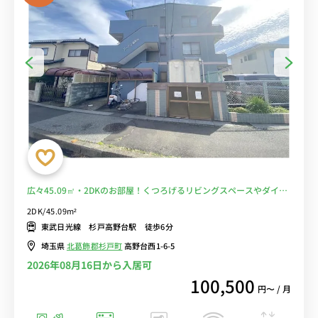
広々45.09㎡・2DKのお部屋！くつろげるリビングスペースやダイニ
ングスペースも確保。うれしいバストイレ別のお部屋♪物件近くには
2DK/45.09m²
スーパーの「ジョイフーズ 杉戸高野台店」も有り■選べるWi-Fi格安
東武日光線 杉戸高野台駅 徒歩6分
レンタル中！
埼玉県
北葛飾郡杉戸町
高野台西1-6-5
2026年08月16日から入居可
100,500
円〜 / 月