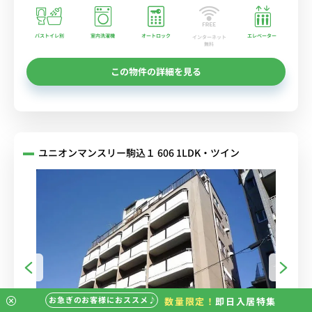
バストイレ別
室内洗濯機
オートロック
エレベーター
インターネット
無料
この物件の詳細を見る
ユニオンマンスリー駒込１ 606 1LDK・ツイン
お急ぎのお客様におススメ♪
数量限定！
即日入居特集