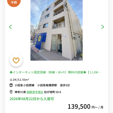
半額
◆インターネット固定回線（有線・Wi-Fi）無料の部屋◆【１LDK＆
ファミリータイプ】希少物件＆大人気マンション
1LDK/52.93m²
小田急小田原線 小田急相模原駅 徒歩3分
神奈川県
相模原市南区
松が枝町19-6
2026年08月22日から入居可
139,500
円〜 / 月