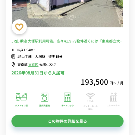
JR山手線 大塚駅利用可能。広々41.9㎡/物件近くには「東京都立大塚
病院」あり【マイクロバブルシャワーヘッドがあるお部屋】■選べる
1LDK/41.94m²
Wi-Fi格安レンタル中！
JR山手線 大塚駅 徒歩15分
東京都
文京区
大塚4-22-7
2026年08月31日から入居可
193,500
円〜 / 月
バストイレ別
室内洗濯機
オートロック
エレベーター
インターネット
無料
この物件の詳細を見る