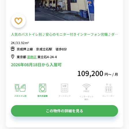
人気のバストイレ別♪安心のモニター付きインターフォン完備♪ダイ
ニングセット付♪■京成押上線 京成立石駅 徒歩8分。コンビニ至近
2K/33.92m²
で便利！「立石仲見世商店街」「立石駅通り商店街」など商店街も複
京成押上線 京成立石駅 徒歩8分
数あり■選べるWi-Fi格安レンタル中！
東京都
葛飾区
東立石4-24-4
2026年08月18日から入居可
109,200
円〜 / 月
バストイレ別
室内洗濯機
オートロック
エレベーター
インターネット
無料
この物件の詳細を見る