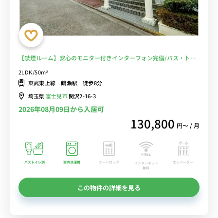
【禁煙ルーム】安心のモニター付きインターフォン完備/バス・トイ
レ別＆ローテーブル＆ソファ＆たっぷり収納2ドア冷蔵庫など生活家
2LDK/50m²
電のある快適なお部屋/コンビニ至近/週末はつるせ西ゆうゆうの丘公
東武東上線 鶴瀬駅 徒歩8分
園でのんびり■選べるWi-Fi格安レンタル中！
埼玉県
富士見市
関沢2-16-3
2026年08月09日から入居可
130,800
円〜 / 月
バストイレ別
室内洗濯機
オートロック
エレベーター
インターネット
無料
この物件の詳細を見る