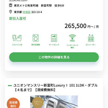
在する、ホテルライクな空間で良質なくらしを。
東京メトロ有楽町線 新富町駅 徒歩6分
東京都
中央区
湊3-10-4
即日入居可
265,500
円〜 / 月
バストイレ別
室内洗濯機
オートロック
エレベーター
インターネット
無料
この物件の詳細を見る
ユニオンマンスリー新富町LuxuryⅠ 101 1LDK・ダブル
【４名まで】【清掃費無料】
清掃費
無料