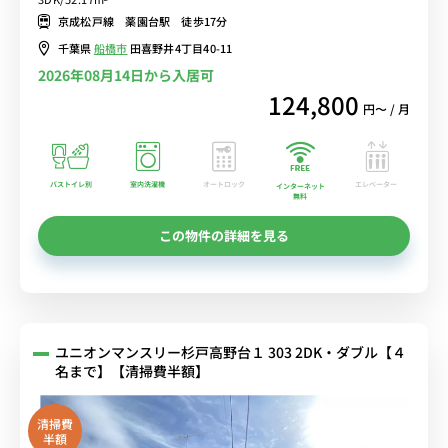
デスク、ソファのある広々52㎡のお部屋
京成松戸線 薬園台駅 徒歩17分
千葉県
船橋市
田喜野井4丁目40-11
2026年08月14日から入居可
124,800
円〜 / 月
バストイレ別
室内洗濯機
オートロック
エレベーター
インターネット
無料
この物件の詳細を見る
ユニオンマンスリー杉戸高野台１ 303 2DK・ダブル【４
名まで】【清掃費半額】
清掃費
半額