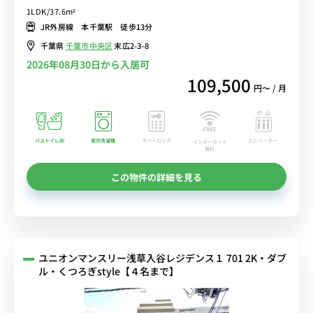
ーフォン完備/広々なダブルベッド/ローテーブル＆ソファ付きの快適
1LDK/37.6m²
なお部屋■選べるWi-Fi格安レンタル中！
JR外房線 本千葉駅 徒歩13分
千葉県
千葉市中央区
末広2-3-8
2026年08月30日から入居可
109,500
円〜 / 月
バストイレ別
室内洗濯機
オートロック
エレベーター
インターネット
無料
この物件の詳細を見る
ユニオンマンスリー浅草入谷レジデンス１ 701 2K・ダブ
ル・くつろぎstyle【４名まで】