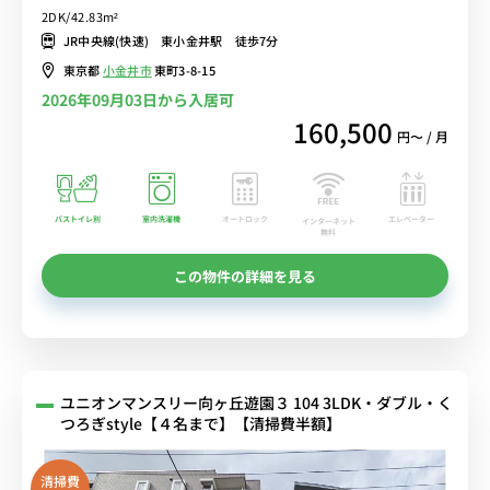
洗浄便座・独立洗面所♪２口ガスコンロ付き♪ソファ＆ローテーブル
2DK/42.83m²
付きでゆったりくつろげる♪■23時まで営業のスーパー「ピーコッ
JR中央線(快速) 東小金井駅 徒歩7分
クストア」「成城石井」などがあり買い物に便利■選べるWi-Fi格安
東京都
小金井市
東町3-8-15
レンタル中！
2026年09月03日から入居可
160,500
円〜 / 月
バストイレ別
室内洗濯機
オートロック
エレベーター
インターネット
無料
この物件の詳細を見る
ユニオンマンスリー向ヶ丘遊園３ 104 3LDK・ダブル・く
つろぎstyle【４名まで】【清掃費半額】
清掃費