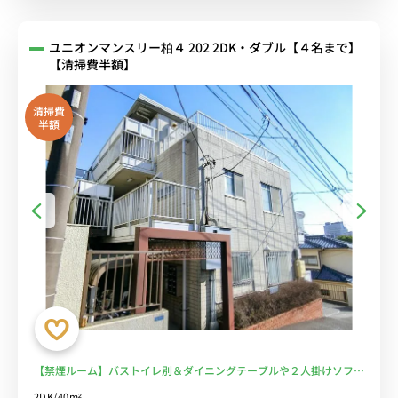
ユニオンマンスリー柏４ 202 2DK・ダブル【４名まで】
【清掃費半額】
清掃費
半額
【禁煙ルーム】バストイレ別＆ダイニングテーブルや２人掛けソファ
のある広々40㎡のお部屋/JR常磐線沿線、成田駅や上野駅へ乗換なし
2DK/40m²