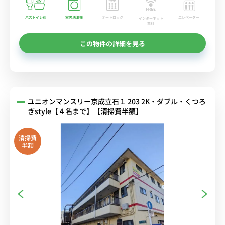
バストイレ別
室内洗濯機
オートロック
エレベーター
インターネット
無料
この物件の詳細を見る
ユニオンマンスリー京成立石１ 203 2K・ダブル・くつろ
ぎstyle【４名まで】【清掃費半額】
清掃費
半額