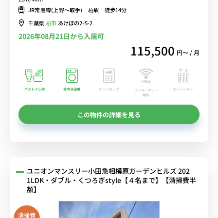
■選べるWi-Fi格安レンタル中！
JR常磐線(上野～取手) 柏駅 徒歩14分
千葉県
柏市
あけぼの2-5-2
2026年08月21日から入居可
115,500
円〜 / 月
バストイレ別
室内洗濯機
オートロック
エレベーター
インターネット
無料
この物件の詳細を見る
ユニオンマンスリー小田急相模原ガーデンヒルズ 202
1LDK・ダブル・くつろぎstyle【４名まで】【清掃費半
額】
清掃費