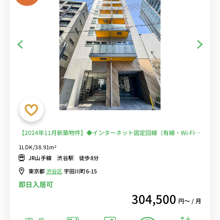
【2024年11月新築物件】◆インターネット固定回線（有線・Wi-Fi）
無料の部屋◆【禁煙ルーム】人気の角部屋＆バス・トイレ別！安心の
1LDK/38.91m²
オートロック＆モニター付きインターフォン完備/ローテーブル＆ソ
JR山手線 渋谷駅 徒歩8分
ファ付きの快適なお部屋
東京都
渋谷区
宇田川町6-15
即日入居可
304,500
円〜 / 月