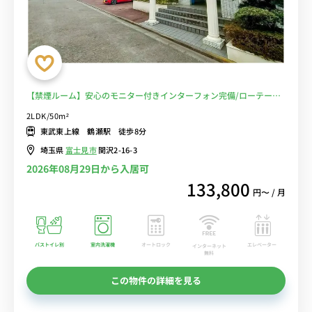
【禁煙ルーム】安心のモニター付きインターフォン完備/ローテーブ
ル＆ソファ付きの快適なお部屋/コンビニ至近/週末はつるせ西ゆうゆ
2LDK/50m²
うの丘公園でのんびり■選べるWi-Fi格安レンタル中！
東武東上線 鶴瀬駅 徒歩8分
埼玉県
富士見市
関沢2-16-3
2026年08月29日から入居可
133,800
円〜 / 月
バストイレ別
室内洗濯機
オートロック
エレベーター
インターネット
無料
この物件の詳細を見る