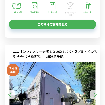
バストイレ別
室内洗濯機
オートロック
エレベーター
インターネット
無料
この物件の詳細を見る
ユニオンマンスリー大塚１０ 202 1LDK・ダブル・くつろ
ぎstyle【４名まで】【清掃費半額】
清掃費
半額