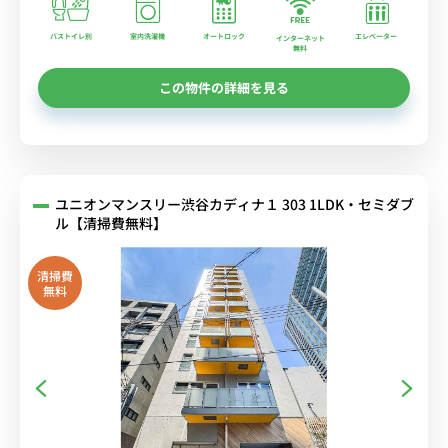
バストイレ別
室内洗濯機
オートロック
エレベーター
インターネット
無料
この物件の詳細を見る
ユニオンマンスリー渋谷カディナ１ 303 1LDK・セミダブ
ル【清掃費無料】
清掃費
無料