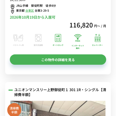
済♪佐竹商店街＆多慶屋で楽しいお買い物出来ます！
JR山手線 御徒町駅 徒歩8分
東京都
台東区
台東3-29-5
2026年10月19日から入居可
116,820
円〜 / 月
バストイレ別
室内洗濯機
オートロック
エレベーター
インターネット
無料
この物件の詳細を見る
ユニオンマンスリー上野御徒町１ 301 1R・シングル【清
掃費半額】
清掃費
半額