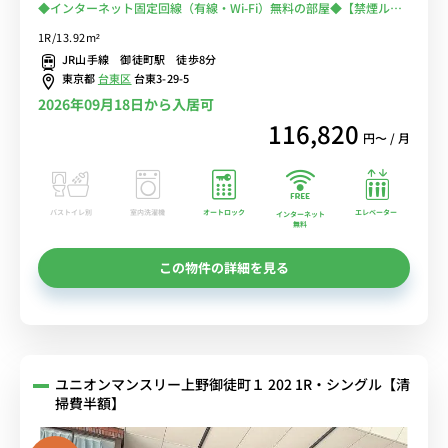
◆インターネット固定回線（有線・Wi-Fi）無料の部屋◆【禁煙ルー
ム】2019年室内リニューアル済♪人気の角部屋♪安心のオートロッ
1R/13.92m²
ク＆便利な宅配BOX完備♪■佐竹商店街＆多慶屋で楽しいお買い物出
JR山手線 御徒町駅 徒歩8分
来ます！
東京都
台東区
台東3-29-5
2026年09月18日から入居可
116,820
円〜 / 月
バストイレ別
室内洗濯機
オートロック
エレベーター
インターネット
無料
この物件の詳細を見る
ユニオンマンスリー上野御徒町１ 202 1R・シングル【清
掃費半額】