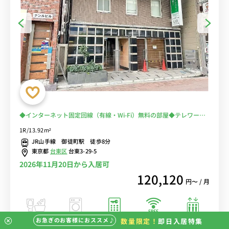
◆インターネット固定回線（有線・Wi-Fi）無料の部屋◆テレワー
ク・在宅勤務の方から人気♪2019年室内リニューアル！キレイなお
1R/13.92m²
部屋で女性人気
JR山手線 御徒町駅 徒歩8分
東京都
台東区
台東3-29-5
2026年11月20日から入居可
120,120
円〜 / 月
お急ぎのお客様におススメ♪
数量限定！
即日入居特集
バストイレ別
室内洗濯機
オートロック
エレベーター
インターネット
無料