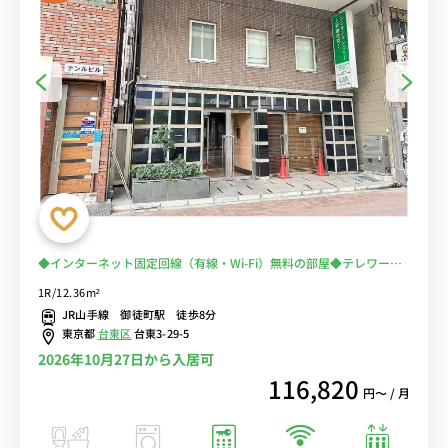
◆インターネット固定回線（有線・Wi-Fi）無料の部屋◆テレワー
ク・在宅勤務におススメ！【禁煙ルーム】2019年室内リニューアル
1R/12.36m²
済♪佐竹商店街＆多慶屋で楽しいお買い物出来ます！
JR山手線 御徒町駅 徒歩8分
東京都
台東区
台東3-29-5
2026年10月27日から入居可
116,820
円〜 / 月