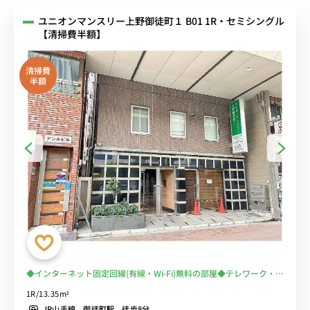
ユニオンマンスリー上野御徒町１ B01 1R・セミシングル
【清掃費半額】
清掃費
半額
◆インターネット固定回線(有線・Wi-Fi)無料の部屋◆テレワーク・在
宅勤務におススメ！【禁煙ルーム】2019年室内リニューアル済♪佐
1R/13.35m²
竹商店街＆多慶屋で楽しいお買い物出来ます！
JR山手線 御徒町駅 徒歩8分