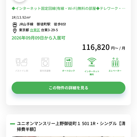
◆インターネット固定回線(有線・Wi-Fi)無料の部屋◆テレワーク・在
宅勤務におススメ！【禁煙ルーム】2019年室内リニューアル済♪佐
1R/13.92m²
竹商店街＆多慶屋で楽しいお買い物出来ます！
JR山手線 御徒町駅 徒歩8分
東京都
台東区
台東3-29-5
2026年09月09日から入居可
116,820
円〜 / 月
バストイレ別
室内洗濯機
オートロック
エレベーター
インターネット
無料
この物件の詳細を見る
ユニオンマンスリー上野御徒町１ 501 1R・シングル【清
掃費半額】