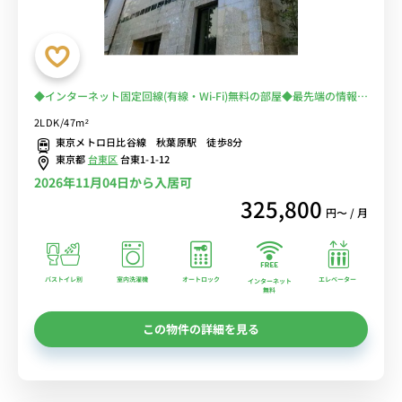
◆インターネット固定回線(有線・Wi-Fi)無料の部屋◆最先端の情報が
飛び交う街、クラシック空間で新たな発見を。
2LDK/47m²
東京メトロ日比谷線 秋葉原駅 徒歩8分
東京都
台東区
台東1-1-12
2026年11月04日から入居可
325,800
円〜 / 月
バストイレ別
室内洗濯機
オートロック
エレベーター
インターネット
無料
この物件の詳細を見る