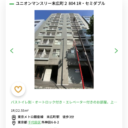
ユニオンマンスリー末広町２ 804 1R・セミダブル
バストイレ別・オートロック付き・エレベーター付きのお部屋。上野
勤務におすすめ■選べるWi-Fi格安レンタル中！
1R/22.55m²
東京メトロ銀座線 末広町駅 徒歩3分
東京都
千代田区
外神田6-8-2