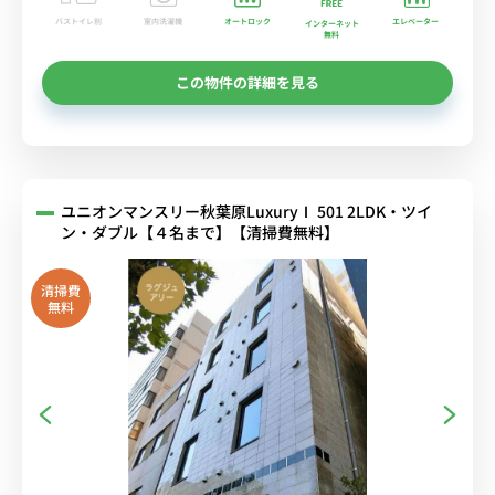
バストイレ別
室内洗濯機
オートロック
エレベーター
インターネット
無料
この物件の詳細を見る
ユニオンマンスリー秋葉原LuxuryⅠ 501 2LDK・ツイ
ン・ダブル【４名まで】【清掃費無料】
清掃費
無料