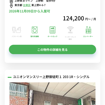
上野東京ライン 上野駅 徒歩4分
東京都
台東区
東上野4-6-7
2026年11月09日から入居可
124,200
円〜 / 月
バストイレ別
室内洗濯機
オートロック
エレベーター
インターネット
無料
この物件の詳細を見る
ユニオンマンスリー上野御徒町１ 203 1R・シングル