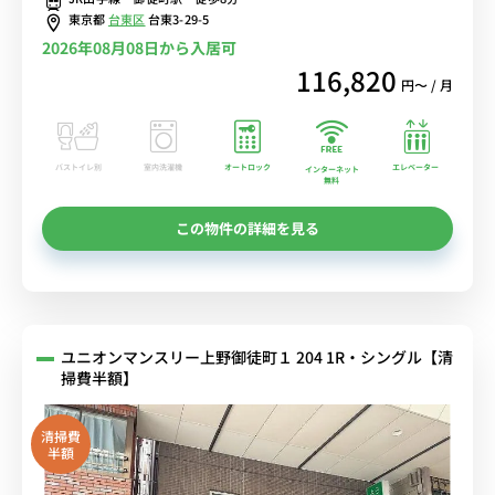
東京都
台東区
台東3-29-5
2026年08月08日から入居可
116,820
円〜 / 月
バストイレ別
室内洗濯機
オートロック
エレベーター
インターネット
無料
この物件の詳細を見る
ユニオンマンスリー上野御徒町１ 204 1R・シングル【清
掃費半額】
清掃費
半額