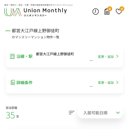
インターネット無料
モニター付きインターフォン
デスクランプ・フロアランプ
東京・神奈川・埼玉・千葉・茨城の
格安家具家電付きマンスリーマンション
0
0
都営大江戸線上野御徒町
のマンスリーマンション物件一覧
都営大江戸線上野御徒町
沿線・駅
変更・追加
詳細条件
変更・追加
該当部屋
35
室