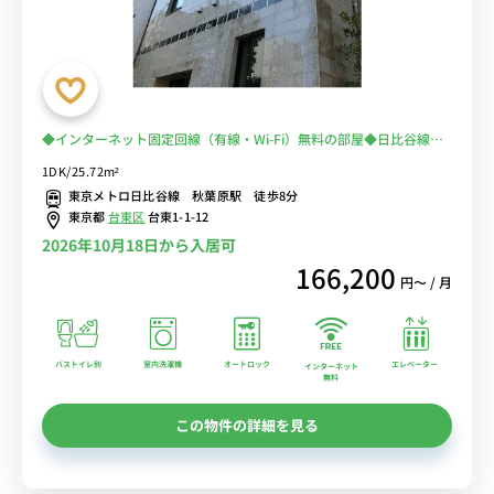
◆インターネット固定回線（有線・Wi-Fi）無料の部屋◆日比谷線
秋葉原駅 徒歩8分！女性にも安心「オートロック」「室内洗濯
1DK/25.72m²
機」。2口コンロあり
東京メトロ日比谷線 秋葉原駅 徒歩8分
東京都
台東区
台東1-1-12
2026年10月18日から入居可
166,200
円〜 / 月
バストイレ別
室内洗濯機
オートロック
エレベーター
インターネット
無料
この物件の詳細を見る