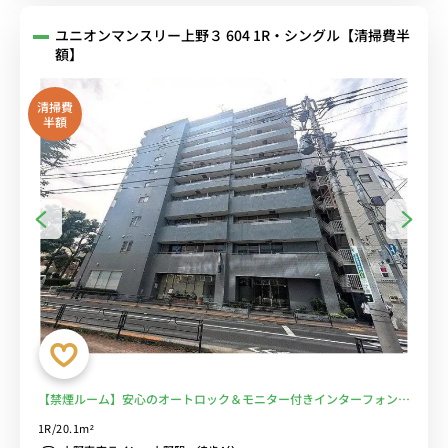
ユニオンマンスリー上野３ 604 1R・シングル【清掃費半
額】
清掃費
半額
【禁煙ルーム】安心のオートロック＆モニター付きインターフォン完
備/デスク・チェア＆たっぷり収納2ドア冷蔵庫など生活家電のあるお
1R/20.1m²
部屋/上野駅まで徒歩4分の好立地■選べるWi-Fi格安レンタル中！