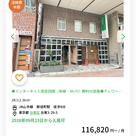
清掃費
半額
◆インターネット固定回線（有線・Wi-Fi）無料の部屋◆テレワー
ク・在宅勤務におススメ！【禁煙ルーム】2019年室内リニューアル
1R/12.36m²
済♪佐竹商店街＆多慶屋で楽しいお買い物出来ます！
JR山手線 御徒町駅 徒歩8分
東京都
台東区
台東3-29-5
2026年09月23日から入居可
116,820
円〜 / 月