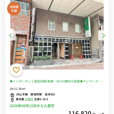
清掃費
半額
◆インターネット固定回線(有線・Wi-Fi)無料の部屋◆テレワーク・在
宅勤務の方から人気♪2019年室内リニューアル！キレイなお部屋で
1R/12.36m²
女性人気
JR山手線 御徒町駅 徒歩8分
東京都
台東区
台東3-29-5
2026年09月15日から入居可
116,820