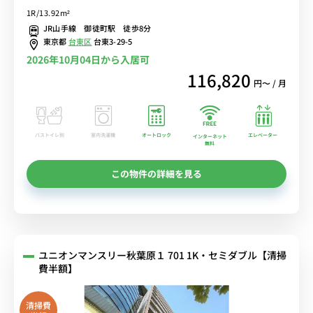
宅勤務におススメ！【禁煙ルーム】2019年室内リニューアル済♪佐
1R/13.92m²
竹商店街＆多慶屋で楽しいお買い物出来ます！
JR山手線 御徒町駅 徒歩8分
東京都
台東区
台東3-29-5
2026年10月04日から入居可
116,820
円〜 / 月
バストイレ別
室内洗濯機
オートロック
エレベーター
インターネット
無料
この物件の詳細を見る
ユニオンマンスリー秋葉原１ 701 1K・セミダブル【清掃
費半額】
清掃費