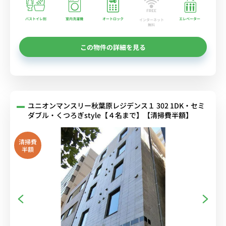
バストイレ別
室内洗濯機
オートロック
エレベーター
インターネット
無料
この物件の詳細を見る
ユニオンマンスリー秋葉原レジデンス１ 302 1DK・セミ
ダブル・くつろぎstyle【４名まで】【清掃費半額】
清掃費
半額