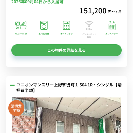
2026年09月04日から入居可
151,200
円〜 / 月
バストイレ別
室内洗濯機
オートロック
エレベーター
インターネット
無料
この物件の詳細を見る
ユニオンマンスリー上野御徒町１ 504 1R・シングル【清
掃費半額】
清掃費
半額