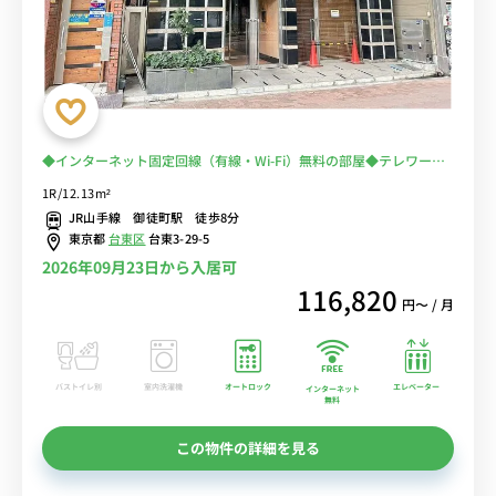
◆インターネット固定回線（有線・Wi-Fi）無料の部屋◆テレワー
ク・在宅勤務におススメ！【禁煙ルーム】2019年室内リニューアル
1R/12.13m²
済♪佐竹商店街＆多慶屋で楽しいお買い物出来ます！
JR山手線 御徒町駅 徒歩8分
東京都
台東区
台東3-29-5
2026年09月23日から入居可
116,820
円〜 / 月
バストイレ別
室内洗濯機
オートロック
エレベーター
インターネット
無料
この物件の詳細を見る