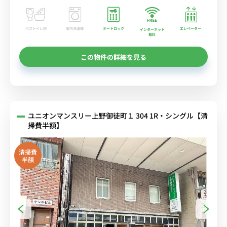
バストイレ別
室内洗濯機
オートロック
エレベーター
インターネット
無料
この物件の詳細を見る
ユニオンマンスリー上野御徒町１ 304 1R・シングル【清
掃費半額】
清掃費
半額