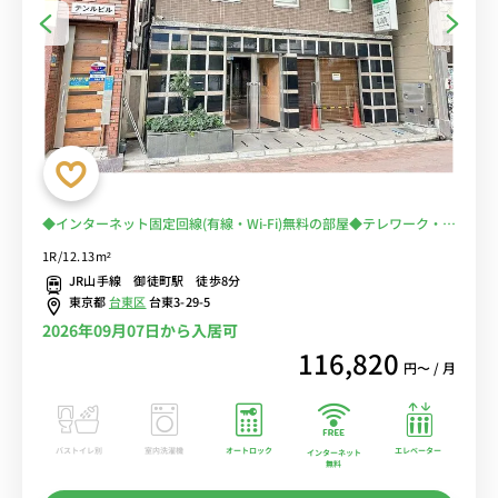
◆インターネット固定回線(有線・Wi-Fi)無料の部屋◆テレワーク・在
宅勤務におススメ！【禁煙ルーム】2019年室内リニューアル済♪佐
1R/12.13m²
竹商店街＆多慶屋で楽しいお買い物出来ます！
JR山手線 御徒町駅 徒歩8分
東京都
台東区
台東3-29-5
2026年09月07日から入居可
116,820
円〜 / 月
バストイレ別
室内洗濯機
オートロック
エレベーター
インターネット
無料