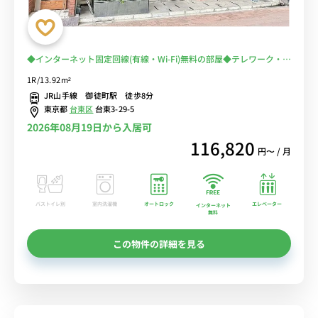
◆インターネット固定回線(有線・Wi-Fi)無料の部屋◆テレワーク・在
宅勤務におススメ！【禁煙ルーム】2019年室内リニューアル済♪佐
1R/13.92m²
竹商店街＆多慶屋で楽しいお買い物出来ます！
JR山手線 御徒町駅 徒歩8分
東京都
台東区
台東3-29-5
2026年08月19日から入居可
116,820
円〜 / 月
バストイレ別
室内洗濯機
オートロック
エレベーター
インターネット
無料
この物件の詳細を見る