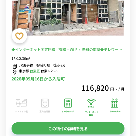
◆インターネット固定回線（有線・Wi-Fi）無料の部屋◆テレワー
ク・在宅勤務におススメ！【禁煙ルーム】2019年室内リニューアル
1R/12.36m²
済♪佐竹商店街＆多慶屋で楽しいお買い物出来ます！
JR山手線 御徒町駅 徒歩8分
東京都
台東区
台東3-29-5
2026年09月16日から入居可
116,820
円〜 / 月
バストイレ別
室内洗濯機
オートロック
エレベーター
インターネット
無料
この物件の詳細を見る