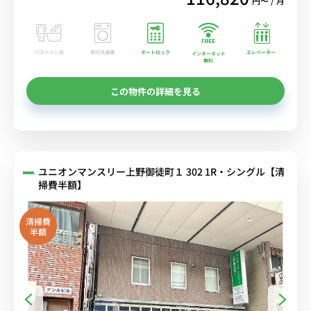
円〜 / 月
バストイレ別
室内洗濯機
オートロック
エレベーター
インターネット
無料
この物件の詳細を見る
ユニオンマンスリー上野御徒町１ 302 1R・シングル【清
掃費半額】
清掃費
半額