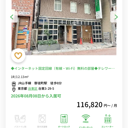
◆インターネット固定回線（有線・Wi-Fi）無料の部屋◆テレワー
ク・在宅勤務の方から人気♪2019年室内リニューアル！キレイなお
1R/12.13m²
部屋で女性人気
JR山手線 御徒町駅 徒歩8分
東京都
台東区
台東3-29-5
2026年08月08日から入居可
116,820
円〜 / 月
バストイレ別
室内洗濯機
オートロック
エレベーター
インターネット