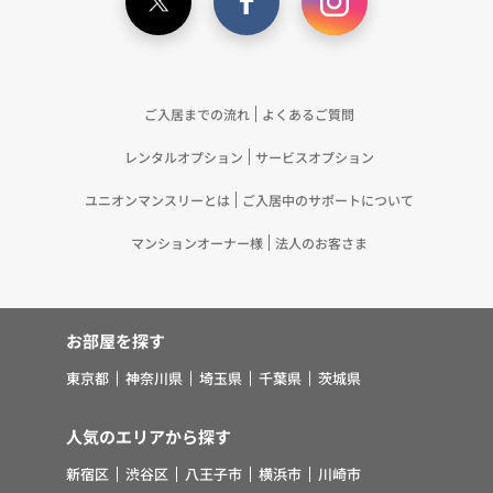
記載の目的で利用するため（12）本ポリシーへの同
意に基づき、提携事業者等が取得した個人関連情報
の提供を受け、当社が既に有している個人情報を突
合して「4.利用目的について」記載の目的で利用す
るため（13）上記(1)～(12)に付随するアフターサ
ご入居までの流れ
よくあるご質問
ービス、マーケティング活動、お問い合わせ対応お
レンタルオプション
サービスオプション
よびご連絡等の実施
5.お客様・オーナー様の個人情報の第三者への提
ユニオンマンスリーとは
ご入居中のサポートについて
供 （1）弊社は、次に掲げる場合を除き、弊社が
取り扱う個人情報を、あらかじめお客様およびオー
マンションオーナー様
法人のお客さま
ナー様の同意を得ないで、第三者に提供いたしませ
ん。 ①法令に基づく場合 ②人の生命、身体また
は財産の保護のために必要がある場合であって、お
お部屋を探す
客様の同意を得ることが困難であるとき ③公衆衛
生の向上または児童の健全な育成の推進のために特
東京都
神奈川県
埼玉県
千葉県
茨城県
に必要がある場合であって、お客様の同意を得るこ
とが困難であるとき ④国の機関若しくは地方公共
人気のエリアから探す
団体またはその委託を受けた者が法令の定める事務
新宿区
渋谷区
八王子市
横浜市
川崎市
を遂行することに対して協力する必要がある場合で