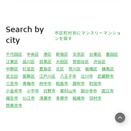
(1)①～⑤のとおりです。また、オーナー様の個人
情報は、弊社データベースシステムに登録されま
す。
4.利用目的について 弊社は、取得した個人情報を
Search by
下記（1）～（13）における利用目的のために利用
市区町村別にマンスリーマンショ
し、また、利用目的を達成するために必要な範囲で
ンを探す
city
個人情報を第三者へ提供いたします。（1）マンス
リー物件の紹介、利用契約に関する連絡、利用契約
千代田区
中央区
港区
新宿区
文京区
台東区
墨田区
の締結、履行。（2）弊社の他のマンスリー物件お
江東区
品川区
目黒区
大田区
世田谷区
渋谷区
よびサービスの紹介ならびにお客様・オーナー様に
中野区
杉並区
豊島区
北区
荒川区
板橋区
練馬区
とって有用と思われる弊社提携先の商品・サービス
足立区
葛飾区
江戸川区
八王子市
立川市
武蔵野市
等を紹介するためのダイレクトメール、住環境向上
三鷹市
青梅市
府中市
昭島市
調布市
町田市
のためのアンケート等の発送（3）賃貸事業におけ
小金井市
小平市
日野市
東村山市
国分寺市
国立市
る情報・サービスを提供するための郵便物、電話、
福生市
狛江市
清瀬市
多摩市
稲城市
羽村市
電子メールまたは訪問等による営業活動（4）不動
西東京市
産物件の紹介・賃貸借契約・サブリース契約等の締
結、履行および契約管理、契約後管理（5）弊社ホ
ームページ上にて実施するお客様・オーナー様向け
サービスの提供（6）お客様・オーナー様からのお