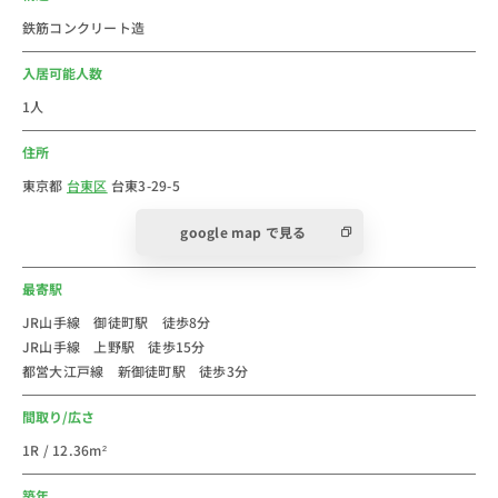
つくばエクスプレスと大江戸線の２線が乗り入れていま
鉄筋コンクリート造
す。
また徒歩圏内に複数路線があるため、アクセスが非常に
入居可能人数
便利です♪
1人
駅の周辺には、おかず横丁や佐竹商店街があり過ごしや
住所
すい街になっています。
駅から徒歩2分にあるライフは24時間まで営業している
東京都
台東区
台東3-29-5
ので、帰りの遅い方でも安心です！
google map で見る
全室禁煙ルームです。タバコがお嫌いな方におススメで
す。
最寄駅
2019年に室内をリニューアルしたので、とてもきれい
なお部屋です。
JR山手線 御徒町駅 徒歩8分
JR山手線 上野駅 徒歩15分
こだわりの床素材と壁のアクセントクロスがとてもオシ
都営大江戸線 新御徒町駅 徒歩3分
ャレですよ。
窓はスクリーンカーテンです。ホテルライクな生活を１
間取り/広さ
週間からご利用できます。
1R / 12.36m²
テレビは壁掛けテレビなので、お部屋の中もスッキリし
ています。
築年