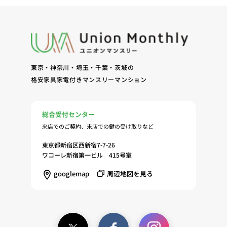
問合せに対する回答、連絡、確認（7）サービスへ
の登録およびサービス利用時の本人認証ならびにお
客様およびオーナー様の管理（8）サービスの保
守、管理（9）サービスの改善のためおよびサービ
スの企画、研究および開発のため（10）本ポリシー
東京・神奈川・埼玉・千葉・茨城の
への同意に基づき、当ウェブサイトの利用履歴に関
格安家具家電付きマンスリーマンション
する情報等の個人情報について、調査・分析会社、
アフィリエーター、SNS事業者、広告関係会社、広
告配信事業者、DMP事業者その他業務を提携する
総合受付センター
事業者（以下「提携事業者等」といいます。）が既
来店でのご契約、来店での鍵の受け取りなど
に保有する個人情報と当社から取得する個人情報を
突合して、お客様の当ウェブサイトの利用履歴等の
東京都新宿区西新宿7-7-26
調査・分析、広告の効果測定およびその結果を利用
ワコーレ新宿第一ビル 415号室
し、興味関心・嗜好に応じたサービスに関する広告
googlemap
周辺地図を見る
を配信する等のマーケティング活動を行うため
（11）本ポリシーへの同意に基づき、提携事業者等
が取得する個人情報の提供を受け、当社が既に有し
ている個人情報を突合して「4.利用目的について」