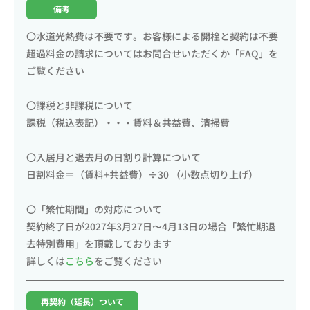
備考
〇水道光熱費は不要です。お客様による開栓と契約は不要
超過料金の請求についてはお問合せいただくか「FAQ」を
ご覧ください
〇課税と非課税について
課税（税込表記）・・・賃料＆共益費、清掃費
〇入居月と退去月の日割り計算について
日割料金＝（賃料+共益費）÷30 （小数点切り上げ）
〇「繁忙期間」の対応について
契約終了日が2027年3月27日〜4月13日の場合「繁忙期退
去特別費用」を頂戴しております
詳しくは
こちら
をご覧ください
再契約（延長）ついて