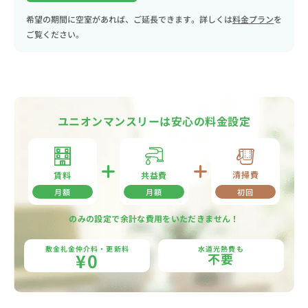
希望の期間に空室があれば、ご延長できます。詳しくは
料金プラン
を
ご覧ください。
ユニオンマンスリーは安心の料金設定
清掃費
共益費
賃料
月額
月額
初回
のみの設定で余計な費用をいただきません！
敷金礼金仲介料・更新料
水道光熱費も
¥0
不要