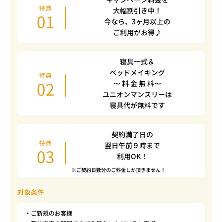
特典
大幅割引き中！
01
今なら、3ヶ月以上の
ご利用がお得♪
寝具一式＆
ベッドメイキング
特典
02
〜 料 金 無 料〜
ユニオンマンスリーは
寝具代が無料です
契約満了日の
特典
翌日午前９時まで
03
利用OK！
※ご契約日数分のご料金しか頂きません！
対象条件
・ご新規のお客様