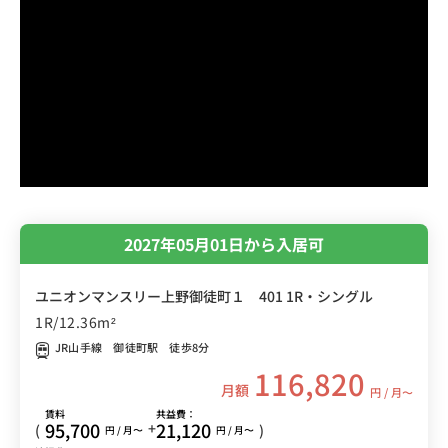
2027年05月01日から入居可
ユニオンマンスリー上野御徒町１ 401 1R・シングル
1R/12.36m²
JR山手線 御徒町駅 徒歩8分
116,820
月額
円 / 月〜
賃料
共益費：
95,700
21,120
+
(
)
円 / 月〜
円 / 月〜