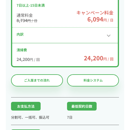
7日以上-15日未満
キャンペーン料金
通常料金
6,094
8,734
円 / 日
円 / 日
内訳
清掃費
24,200
24,200
円 / 回
円 / 回
ご入居までの流れ
料金システム
お支払方法
最低契約日数
分割可、一括可、振込可
7日