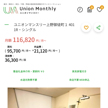
東京・神奈川・埼玉・千葉・茨城の
格安家具家電付きマンスリーマンション
0
0
ユニオンマンスリー上野御徒町１ 401
1R・シングル
116,820
月額
円 / 月〜
賃料
共益費：
95,700
21,120
+
(
)
円 / 月〜
円 / 月〜
清掃費：
36,300
円 / 回
敷金礼金仲介料・更新料 ￥0
家具家電付き
水道光熱費不要
来店不要 WEB申込