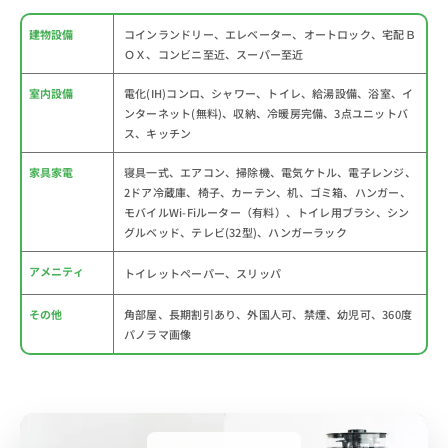
建物設備
コインランドリー、エレベーター、オートロック、宅配Ｂ
ＯＸ、コンビニ至近、スーパー至近
室内設備
電化(IH)コンロ、シャワー、トイレ、給湯設備、浴室、イ
ンターネット(無料)、収納、冷暖房完備、3点ユニットバ
ス、キッチン
家具家電
寝具一式、エアコン、掃除機、電気ケトル、電子レンジ、
2ドア冷蔵庫、椅子、カーテン、机、ゴミ箱、ハンガー、
モバイルWi-Fiルーター（有料）、トイレ用ブラシ、シン
グルベッド、テレビ(32型)、ハンガーラック
アメニティ
トイレットペーパー、スリッパ
その他
角部屋、長期割引あり、外国人可、禁煙、幼児可、360度
パノラマ画像