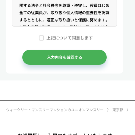
関する法令と社会秩序を尊重・遵守し、役員はじめ
全ての従業員が、取り扱う個人情報の重要性を認識
するとともに、適正な取り扱いと保護に努めます。
2.個人情報の取得について 弊社は、個人または企
業からの電話・メール等のお問合せや公開情報（登
上記について同意します
記簿謄本、電話帳、インターネット掲載情報等）な
どから適法かつ公正な手段により個人情報を取得い
たします。
入力内容を確認する
3.弊社が保有する個人情報 （1）マンスリー物件
の利用希望者様・契約者様・入居者様、同居人様
（以下総称して「お客様」といいます）の次に掲げ
る個人情報を取得します。①お客様の基本情報 氏
名、住所、郵便番号、性別、生年月日、電話番号、
メールアドレス、アカウントのIDおよびパスワー
ド、免許証・住民票など公的証明書に関する情報等
ウィークリー・マンスリーマンションのユニオンマンスリー
東京都
②お取引に関する情報 お取引内容に関する情報
等 ③決済に関する情報 クレジットカードに関す
る情報、決済およびその方法に関する情報等 ④サ