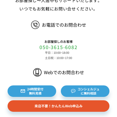
お部屋探し〜入居中もサポートいたします。
ービスのご利用に際して取得する情報 端末識別
子、広告識別子、IPアドレス、クッキーデータおよ
いつでもお気軽にお問い合せください。
びクッキー類似技術を利用した情報等の端末・ブラ
ウザ等に関する情報、閲覧した対象サイトのURLや
お電話でのお問合わせ
閲覧時刻、リファラー情報ならびにクッキーIDや広
告識別子等の各種識別子に紐づく検索履歴および購
買履歴等に関する情報等 ⑤その他の情報 当社に
お部屋探しのお客様
対するお問い合わせ・ご連絡等に関する情報等 ま
050-3615-6082
た、お客様の個人情報は、弊社のデータベースシス
平日：10:00~18:00
テムに登録されます。登録されるお客様の個人情報
土日祝：10:00~17:00
は利用申込書、ご利用約款、 請求書、領収書、見
積書等をもとに登録されます。 （2）弊社と賃貸
Webでのお問合わせ
借契約を締結している不動産所有者様および所有者
様から委託を受けた個人または企業、サブリース契
約等のお問合せをいただいた個人または企業、イン
24時間受付
コンシェルジュ
無料見積
に無料相談
ターネット上の不動産オーナーサイト等からの査定
依頼者、 公開情報などから取得した不動産所有者
来店不要！かんたんWeb申込み
様（以下総称して「オーナー様」といいます）の個
人情報を取得します。取得する個人情報は、上記