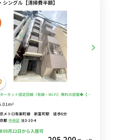
R・シングル【清掃費半額】
ターネット固定回線（有線・Wi-Fi）無料の部屋◆【禁
ム】2022年築の築浅デザイナーズ物件！人気の角部屋
5.01m²
トイレ別！浴室乾燥機・独立洗面台・温水洗浄便座完
京メトロ有楽町線 新富町駅 徒歩6分
心の建物AL・宅配ボックス・室内洗濯機あり♪ローテ
東京都
中央区
湊3-10-4
・ソファのあるゆったり25㎡のお部屋
6年09月22日から入居可
205,200