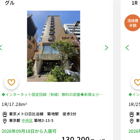
グル
1
清掃費
半額
◆インターネット固定回線（有線）無料の部屋◆新橋＆汐
◆イン
留・有楽町＆銀座が徒歩圏内！満員電車を完全回避して安心
煙ルー
1R/17.28m²
1R/2
の徒歩通勤を♪買い物は築地で！
＆バス
東京メトロ日比谷線 築地駅 徒歩3分
東
備！安
東京都
中央区
築地3-13-5
ーブル
2026年09月18日から入居可
202
130,200