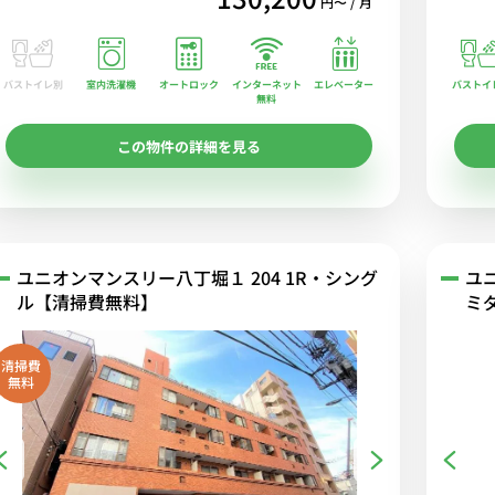
円〜 / 月
バストイレ別
室内洗濯機
オートロック
エレベーター
バストイ
インターネット
無料
この物件の詳細を見る
ユニオンマンスリー八丁堀１ 204 1R・シング
ユ
ル【清掃費無料】
ミ
清掃費
無料