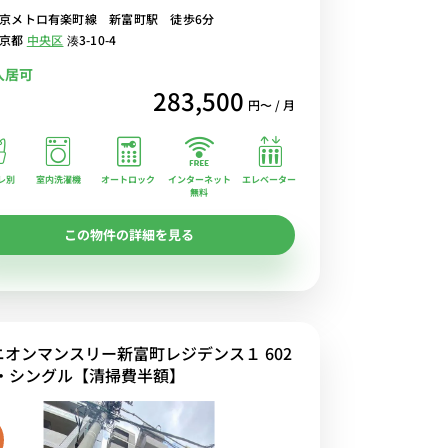
京メトロ有楽町線 新富町駅 徒歩6分
方は無限大。
東京都
中央区
湊3-10-4
入居可
283,500
円〜 / 月
レ別
室内洗濯機
オートロック
エレベーター
インターネット
無料
この物件の詳細を見る
ニオンマンスリー新富町レジデンス１ 602
R・シングル【清掃費半額】