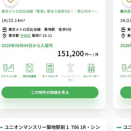
東京メトロ日比谷線「築地」駅まで徒歩5分！／安心のオート
■高層
ロック付き♪／人気のバス・トイレ別☆／■選べるWi-Fi格安
内洗濯
1K/23.14m²
1K/2
レンタル中！
利な2
東京メトロ日比谷線 築地駅 徒歩5分
東
東京・
東京都
中央区
築地7-15-11
ャワー
2026年09月04日から入居可
202
151,200
円〜 / 月
バストイレ別
室内洗濯機
オートロック
エレベーター
バストイ
インターネット
無料
この物件の詳細を見る
ユニオンマンスリー築地駅前１ 706 1R・シン
ユ