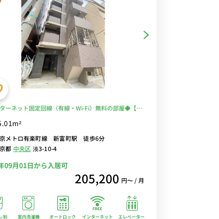
ターネット固定回線（有線・Wi-Fi）無料の部屋◆【禁
ム】2022年築の築浅デザイナーズ物件！人気の角部屋
5.01m²
トイレ別！浴室乾燥機・独立洗面台・温水洗浄便座完
京メトロ有楽町線 新富町駅 徒歩6分
心の建物AL・宅配ボックス・室内洗濯機あり♪ローテ
東京都
中央区
湊3-10-4
・ソファのあるゆったり25㎡のお部屋
6年09月01日から入居可
205,200
円〜 / 月
レ別
室内洗濯機
オートロック
エレベーター
インターネット