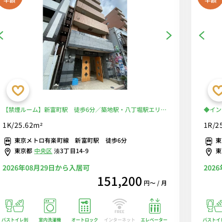
【禁煙ルーム】新富町駅 徒歩6分／築地駅・八丁堀駅エリア
◆イン
の徒歩通勤にオススメ！■選べるWi-Fi格安レンタル中！
煙ルー
1K/25.62m²
1R/2
＆バス
東京メトロ有楽町線 新富町駅 徒歩6分
東
備！安
東京都
中央区
湊3丁目14-9
ーブル
2026年08月29日から入居可
202
151,200
円〜 / 月
バストイレ別
室内洗濯機
オートロック
エレベーター
バストイ
インターネット