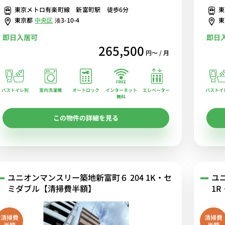
東京メトロ有楽町線 新富町駅 徒歩6分
東
を。
楽しみ
東京都
中央区
湊3-10-4
即日入居可
即日
265,500
円〜 / 月
バストイレ別
室内洗濯機
オートロック
エレベーター
バストイ
インターネット
無料
この物件の詳細を見る
ユニオンマンスリー築地新富町６ 204 1K・セ
ユ
ミダブル【清掃費半額】
1
清掃費
清掃費
半額
半額