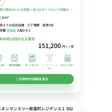
階で眺めのいいお部屋♪安心のオートロック完備＆室
機♪人気のバストイレ別・浴室乾燥機付き♪料理に便
2.6m²
口ガスコンロ♪JR・東京メトロ「八丁堀駅」徒歩3分/
京メトロ日比谷線 八丁堀駅 徒歩3分
舞浜まで乗換なしでアクセス可能【マイクロバブルシ
東京都
中央区
入船2-6-1
ヘッドがあるお部屋】■選べるWi-Fi格安レンタル中！
6年09月12日から入居可
151,200
円〜 / 月
レ別
室内洗濯機
オートロック
エレベーター
インターネット
無料
この物件の詳細を見る
ニオンマンスリー新富町レジデンス１ 502