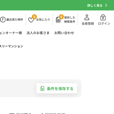
詳しく見る
0
0
保存した
最近
見た物件
お気に
入り
検索条件
会員登録
ログイン
ョン
オーナー様
法人の
お客さま
お問い合わせ
スリーマンション
条件を保存する