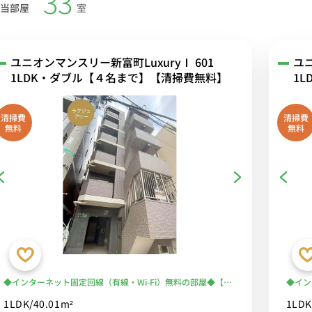
33
当部屋
室
ユニオンマンスリー新富町LuxuryⅠ 601
ユニ
1LDK・ダブル【４名まで】【清掃費無料】
1
清掃費
清掃費
無料
無料
◆インターネット固定回線（有線・Wi-Fi）無料の部屋◆【禁
◆イン
煙ルーム】マンションが立ち並ぶ隅田川のほとり。静けさに
煙ルー
1LDK/40.01m²
1LDK
包まれた街に存在する、ホテルライクな空間で良質なくらし
囲気。