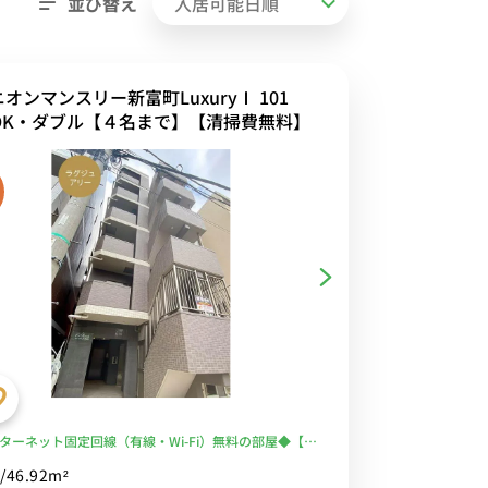
並び替え
オンマンスリー新富町LuxuryⅠ 101
LDK・ダブル【４名まで】【清掃費無料】
ターネット固定回線（有線・Wi-Fi）無料の部屋◆【禁
ム】曲線のある家具でやさしさの中にも洗練された雰
/46.92m²
オフィス街と住宅地の融合した街で下町情緒もあり、