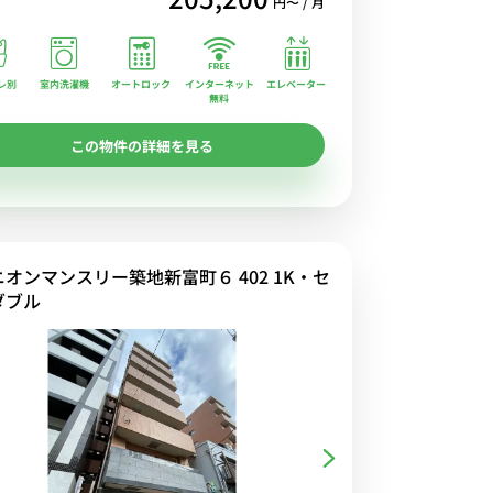
円〜 / 月
レ別
室内洗濯機
オートロック
エレベーター
インターネット
無料
この物件の詳細を見る
ニオンマンスリー築地新富町６ 402 1K・セ
ダブル