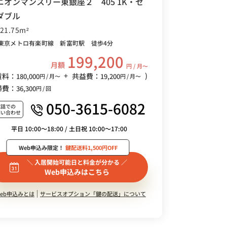
ニオンマンスリー東銀座２ 405 1K・セ
ダブル
/21.75m²
東京メトロ有楽町線 新富町駅 徒歩4分
199,200
月額
円 / 月〜
+
)
賃料：
共益費：
180,000
19,200
円 / 月〜
円 / 月〜
掃費：
36,300
円 / 回
050-3615-6082
電話での
問い合わせ
平日 10:00～18:00 / 土日祝 10:00～17:00
Web申込み限定！
鍵配送料1,500円OFF
＼ 入居開始可能日と料金が分かる ／
Web申込みはこちら
eb申込みとは
サービスオプション「鍵の配送」について