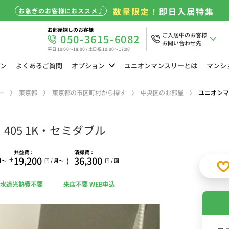
数量限定！
即日入居特集
お急ぎのお客様におススメ♪
お部屋探しのお客様
ご入居中のお客様
050-3615-6082
お問い合わせ先
平日 10:00～18:00 / 土日祝 10:00～17:00
ン
よくある
ご質問
オプション
ユニオン
マンスリーとは
マンシ
ー
東京都
東京都の市区町村から探す
中央区のお部屋
ユニオンマ
05 1K・セミダブル
共益費：
清掃費：
+
19,200
36,300
)
 月〜
円 / 月〜
円 / 回
水道光熱費不要
来店不要 WEB申込