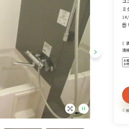
ユ
ミ
1K
(
清
お
お
W