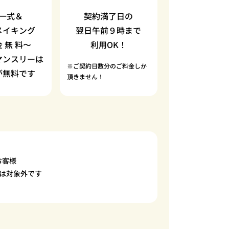
一式＆
契約満了日の
メイキング
翌日午前９時まで
金 無 料〜
利用OK！
マンスリーは
※ご契約日数分のご料金しか
が無料です
頂きません！
お客様
は対象外です