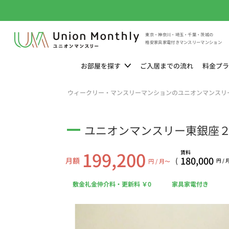
東京・神奈川・埼玉・千葉・茨城の
格安家具家電付きマンスリーマンション
お部屋を
探す
ご入居までの
流れ
料金
プラ
ウィークリー・マンスリーマンションのユニオンマンスリ
ユニオンマンスリー東銀座２ 4
199,200
賃料
180,000
月額
(
円 / 月〜
円 /
敷金礼金仲介料・更新料 ￥0
家具家電付き