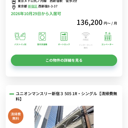
東京メトロ丸ノ内線 西新宿駅 徒歩3分
東京都
新宿区
西新宿8-3-37
2026年10月29日から入居可
136,200
円〜 / 月
バストイレ別
室内洗濯機
オートロック
エレベーター
インターネット
無料
この物件の詳細を見る
ユニオンマンスリー新宿３ 505 1R・シングル【清掃費無
料】
清掃費
無料