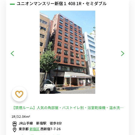
ユニオンマンスリー新宿１ 408 1R・セミダブル
【禁煙ルーム】人気の角部屋・バストイレ別・浴室乾燥機・温水洗浄
便座完備！ローテーブル・ソファのあるゆったり32㎡のお部屋♪安
1R/32.04m²
心のモニター付きインターフォン＆室内洗濯機あり■選べるWi-Fi格
JR山手線 新宿駅 徒歩8分
安レンタル中！
東京都
新宿区
西新宿7-7-26