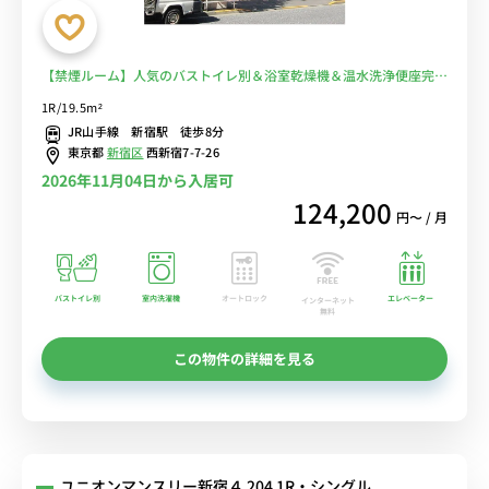
【禁煙ルーム】人気のバストイレ別＆浴室乾燥機＆温水洗浄便座完備
♪女性に安心モニター付きインターフォン＆室内洗濯機のあるお部
1R/19.5m²
屋/新宿駅まで徒歩の好立地■選べるWi-Fi格安レンタル中！
JR山手線 新宿駅 徒歩8分
東京都
新宿区
西新宿7-7-26
2026年11月04日から入居可
124,200
円〜 / 月
バストイレ別
室内洗濯機
オートロック
エレベーター
インターネット
無料
この物件の詳細を見る
ユニオンマンスリー新宿４ 204 1R・シングル