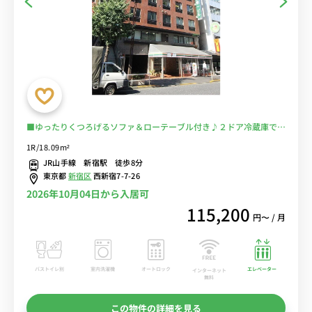
■ゆったりくつろげるソファ＆ローテーブル付き♪２ドア冷蔵庫でた
っぷり収納♪■JR総武線「大久保駅」徒歩4分/新宿駅も徒歩圏内で
1R/18.09m²
多数の路線利用可能/建物1階にセブンイレブンあり/スーパー「オリ
JR山手線 新宿駅 徒歩8分
ンピック」もすぐ近く■選べるWi-Fi格安レンタル中！
東京都
新宿区
西新宿7-7-26
2026年10月04日から入居可
115,200
円〜 / 月
バストイレ別
室内洗濯機
オートロック
エレベーター
インターネット
無料
この物件の詳細を見る