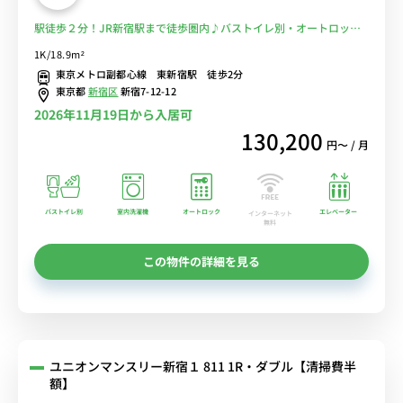
駅徒歩２分！JR新宿駅まで徒歩圏内♪バストイレ別・オートロック
付☆■選べるWi-Fi格安レンタル中！
1K/18.9m²
東京メトロ副都心線 東新宿駅 徒歩2分
東京都
新宿区
新宿7-12-12
2026年11月19日から入居可
130,200
円〜 / 月
バストイレ別
室内洗濯機
オートロック
エレベーター
インターネット
無料
この物件の詳細を見る
ユニオンマンスリー新宿１ 811 1R・ダブル【清掃費半
額】