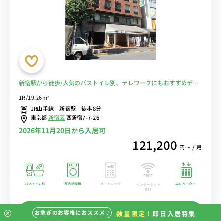
新宿駅から徒歩/人気のバストイレ別、テレワークにもおすすめデス
クのあるお部屋■選べるWi-Fi格安レンタル中！
1R/19.26m²
JR山手線 新宿駅 徒歩8分
東京都
新宿区
西新宿7-7-26
2026年11月20日から入居可
121,200
円〜 / 月
バストイレ別
室内洗濯機
オートロック
エレベーター
インターネット
無料
この物件の詳細を見る
お急ぎのお客様におススメ♪
数量限定！
即日入居特集