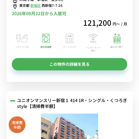
ンあり/スーパー「オリンピック」もすぐ近く■選べるWi-Fi格安レン
東京都
新宿区
西新宿7-7-26
タル中！
2026年09月22日から入居可
121,200
円〜 / 月
バストイレ別
室内洗濯機
オートロック
エレベーター
インターネット
無料
この物件の詳細を見る
ユニオンマンスリー新宿１ 414 1R・シングル・くつろぎ
style【清掃費半額】
清掃費
半額