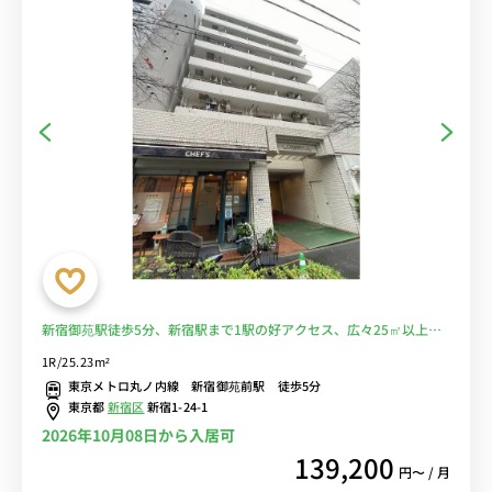
新宿御苑駅徒歩5分、新宿駅まで1駅の好アクセス、広々25㎡以上＆
室内洗濯機＆デスク・チェアのお部屋♪■選べるWi-Fi格安レンタル
1R/25.23m²
中！
東京メトロ丸ノ内線 新宿御苑前駅 徒歩5分
東京都
新宿区
新宿1-24-1
2026年10月08日から入居可
139,200
円〜 / 月