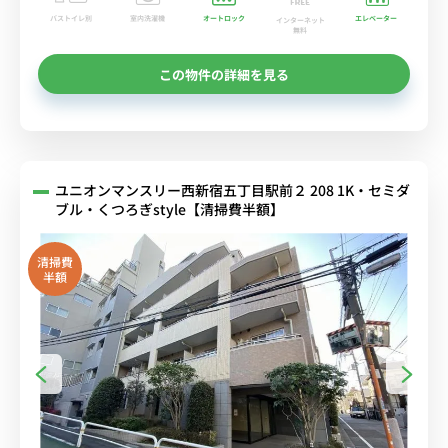
バストイレ別
室内洗濯機
オートロック
エレベーター
インターネット
無料
この物件の詳細を見る
ユニオンマンスリー西新宿五丁目駅前２ 208 1K・セミダ
ブル・くつろぎstyle【清掃費半額】
清掃費
半額