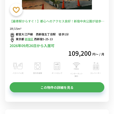
【最寄駅からすぐ！】都心へのアクセス良好！新宿中央公園が徒歩圏
内■選べるWi-Fi格安レンタル中！
1R/15m²
都営大江戸線 西新宿五丁目駅 徒歩1分
東京都
新宿区
西新宿5-25-13
2026年09月26日から入居可
109,200
円〜 / 月
バストイレ別
室内洗濯機
オートロック
エレベーター
インターネット
無料
この物件の詳細を見る