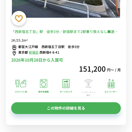
「西新宿五丁目」駅 徒歩3分／新宿駅まで2駅乗り換えなし■選べ
るWi-Fi格安レンタル中！
1K/25.2m²
都営大江戸線 西新宿五丁目駅 徒歩3分
東京都
新宿区
西新宿4-8-41
2026年10月28日から入居可
151,200
円〜 / 月
バストイレ別
室内洗濯機
オートロック
エレベーター
インターネット
無料
この物件の詳細を見る