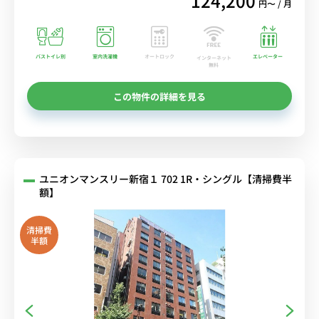
124,200
円〜 / 月
バストイレ別
室内洗濯機
オートロック
エレベーター
インターネット
無料
この物件の詳細を見る
ユニオンマンスリー新宿１ 702 1R・シングル【清掃費半
額】
清掃費
半額