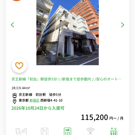
京王新線「初台」駅徒歩5分☆/新宿まで徒歩圏内♪/安心のオートロ
ック付き！/セブンイレブンのすぐそば！ごはん屋さんも充実♪/■選
1R/19.44m²
べるWi-Fi格安レンタル中！
京王新線 初台駅 徒歩5分
東京都
新宿区
西新宿4-41-10
2026年10月24日から入居可
115,200
円〜 / 月