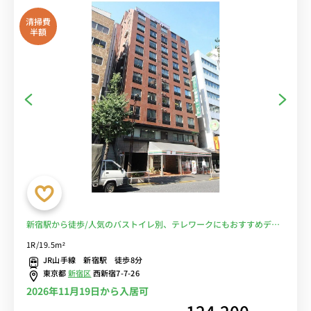
清掃費
半額
新宿駅から徒歩/人気のバストイレ別、テレワークにもおすすめデス
クのあるお部屋■選べるWi-Fi格安レンタル中！
1R/19.5m²
JR山手線 新宿駅 徒歩8分
東京都
新宿区
西新宿7-7-26
2026年11月19日から入居可