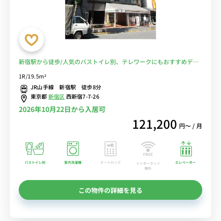
新宿駅から徒歩/人気のバストイレ別、テレワークにもおすすめデス
クのあるお部屋■選べるWi-Fi格安レンタル中！
1R/19.5m²
JR山手線 新宿駅 徒歩8分
東京都
新宿区
西新宿7-7-26
2026年10月22日から入居可
121,200
円〜 / 月
バストイレ別
室内洗濯機
オートロック
エレベーター
インターネット
無料
この物件の詳細を見る