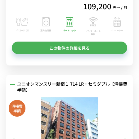
109,200
円〜 / 月
バストイレ別
室内洗濯機
オートロック
エレベーター
インターネット
無料
この物件の詳細を見る
ユニオンマンスリー新宿１ 714 1R・セミダブル【清掃費
半額】
清掃費
半額