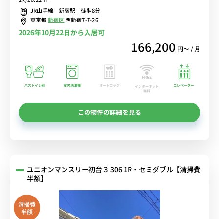
ニター付きインターフォン＆室内洗濯機あり■選べるWi-Fi格安レン
JR山手線 新宿駅 徒歩8分
タル中！
東京都
新宿区
西新宿7-7-26
2026年10月22日から入居可
166,200
円〜 / 月
バストイレ別
室内洗濯機
オートロック
エレベーター
インターネット
無料
この物件の詳細を見る
ユニオンマンスリー初台３ 306 1R・セミダブル【清掃費
半額】
清掃費
半額