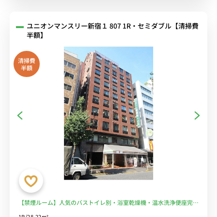
ユニオンマンスリー新宿１ 807 1R・セミダブル【清掃費
半額】
清掃費
半額
【禁煙ルーム】人気のバストイレ別・浴室乾燥機・温水洗浄便座完
備！ローテーブル・ソファのあるゆったり28㎡のお部屋♪安心のモ
1R/28.22m²