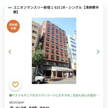
ユニオンマンスリー新宿１ 615 1R・シングル【清掃費半
額】
清掃費
半額
■デスク＆チェア付きでテレワークにおすすめ♪女性も安心の室内洗
濯機♪２ドア冷蔵庫でたっぷり収納♪■JR総武線「大久保駅」徒歩4
1R/14.62m²
分/新宿駅も徒歩圏内で多数の路線利用可能/建物1階にセブンイレブ
JR山手線 新宿駅 徒歩8分