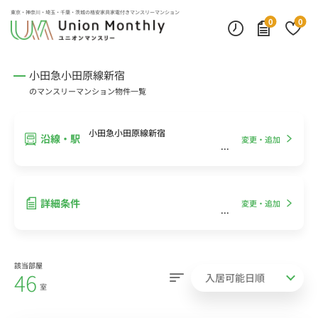
インターネット無料
モニター付きインターフォン
デスクランプ・フロアランプ
東京・神奈川・埼玉・千葉・茨城の
格安家具家電付きマンスリーマンション
0
0
小田急小田原線新宿
のマンスリーマンション物件一覧
小田急小田原線新宿
沿線・駅
変更・追加
詳細条件
変更・追加
該当部屋
46
室