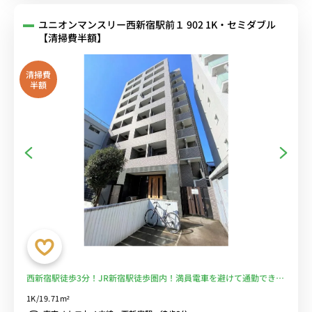
ユニオンマンスリー西新宿駅前１ 902 1K・セミダブル
【清掃費半額】
清掃費
半額
西新宿駅徒歩3分！JR新宿駅徒歩圏内！満員電車を避けて通勤できま
す■選べるWi-Fi格安レンタル中！
1K/19.71m²