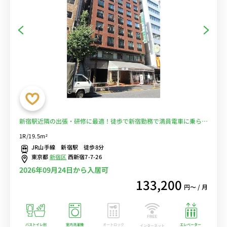
新宿駅近隣の出張・研修に最適！徒歩で新宿勤務で満員電車に乗らず
に出勤♪ ■選べるWi-Fi格安レンタル中！
1R/19.5m²
JR山手線 新宿駅 徒歩8分
東京都
新宿区
西新宿7-7-26
2026年09月24日から入居可
133,200
円〜 / 月
バストイレ別
室内洗濯機
オートロック
エレベーター
インターネット