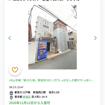
JR山手線「新大久保」駅徒歩3分☆/打ちっぱなしの壁が今っぽい♪/
複数路線利用可で通勤・通学に便利☆/休日は新大久保で韓国料理を
1R/15.22m²
楽しめる♪/■選べるWi-Fi格安レンタル中！
都営大江戸線 新宿西口駅 徒歩12分
東京都
新宿区
百人町1-14-9
2026年11月12日から入居可