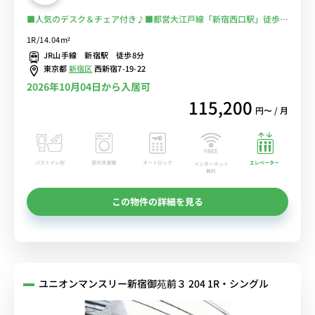
■人気のデスク＆チェア付き♪■都営大江戸線「新宿西口駅」徒歩4
分/その他新宿駅・西新宿駅利用できます♪満員電車を避けて楽々通
1R/14.04m²
勤■選べるWi-Fi格安レンタル中！
JR山手線 新宿駅 徒歩8分
東京都
新宿区
西新宿7-19-22
2026年10月04日から入居可
115,200
円〜 / 月
バストイレ別
室内洗濯機
オートロック
エレベーター
インターネット
無料
この物件の詳細を見る
ユニオンマンスリー新宿御苑前３ 204 1R・シングル