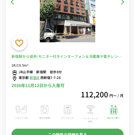
新宿駅から徒歩/モニター付きインターフォン＆冷蔵庫や電子レンジ
など家電のあるお部屋■選べるWi-Fi格安レンタル中！
1R/19.5m²
JR山手線 新宿駅 徒歩8分
東京都
新宿区
西新宿7-7-26
2026年11月12日から入居可
112,200
円〜 / 月
バストイレ別
室内洗濯機
オートロック
エレベーター
インターネット
無料
この物件の詳細を見る