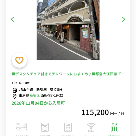
■デスク＆チェア付きでテレワークにおすすめ♪■都営大江戸線「新
宿西口駅」徒歩4分/新宿駅も徒歩圏内で多数の路線利用可能/コンビ
1R/16.13m²
ニ至近/SOMPO美術館もすぐ近く/休日は新宿中央公園でのんびり過
JR山手線 新宿駅 徒歩8分
ごすのもおすすめ■選べるWi-Fi格安レンタル中！
東京都
新宿区
西新宿7-19-22
2026年11月04日から入居可
115,200
円〜 / 月
バストイレ別
室内洗濯機
オートロック
エレベーター