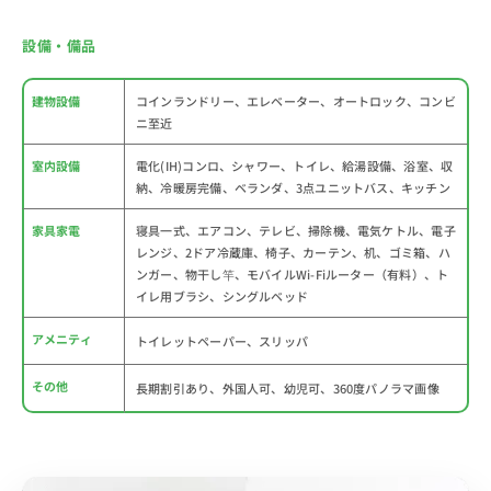
設備・備品
建物設備
コインランドリー、エレベーター、オートロック、コンビ
ニ至近
室内設備
電化(IH)コンロ、シャワー、トイレ、給湯設備、浴室、収
納、冷暖房完備、ベランダ、3点ユニットバス、キッチン
家具家電
寝具一式、エアコン、テレビ、掃除機、電気ケトル、電子
レンジ、2ドア冷蔵庫、椅子、カーテン、机、ゴミ箱、ハ
ンガー、物干し竿、モバイルWi-Fiルーター（有料）、ト
イレ用ブラシ、シングルベッド
アメニティ
トイレットペーパー、スリッパ
その他
長期割引あり、外国人可、幼児可、360度パノラマ画像