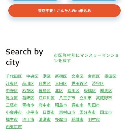
依頼者、 公開情報などから取得した不動産所有者
来店不要！かんたんWeb申込み
様（以下総称して「オーナー様」といいます）の個
人情報を取得します。取得する個人情報は、上記
(1)①～⑤のとおりです。また、オーナー様の個人
情報は、弊社データベースシステムに登録されま
す。
4.利用目的について 弊社は、取得した個人情報を
Search by
下記（1）～（13）における利用目的のために利用
市区町村別にマンスリーマンショ
し、また、利用目的を達成するために必要な範囲で
ンを探す
city
個人情報を第三者へ提供いたします。（1）マンス
リー物件の紹介、利用契約に関する連絡、利用契約
千代田区
中央区
港区
新宿区
文京区
台東区
墨田区
の締結、履行。（2）弊社の他のマンスリー物件お
江東区
品川区
目黒区
大田区
世田谷区
渋谷区
よびサービスの紹介ならびにお客様・オーナー様に
中野区
杉並区
豊島区
北区
荒川区
板橋区
練馬区
とって有用と思われる弊社提携先の商品・サービス
足立区
葛飾区
江戸川区
八王子市
立川市
武蔵野市
等を紹介するためのダイレクトメール、住環境向上
三鷹市
青梅市
府中市
昭島市
調布市
町田市
のためのアンケート等の発送（3）賃貸事業におけ
小金井市
小平市
日野市
東村山市
国分寺市
国立市
る情報・サービスを提供するための郵便物、電話、
福生市
狛江市
清瀬市
多摩市
稲城市
羽村市
電子メールまたは訪問等による営業活動（4）不動
西東京市