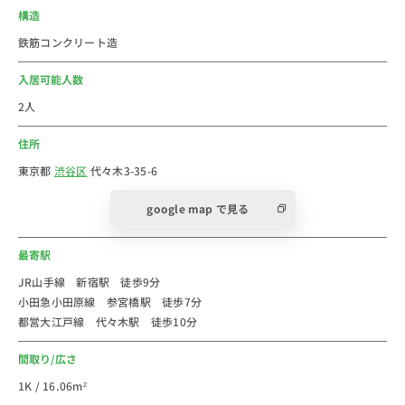
＝＝＝＝＝＝＝＝＝＝＝＝＝＝＝＝＝＝＝＝＝
構造
代々木駅は山手線や、都営地下鉄大江戸線、中央線など
鉄筋コンクリート造
の路線を利用可能で、非常便利な駅です。
各路線で新宿・東京・渋谷・品川などが一本で行けるの
入居可能人数
で、都心ならどこへ行くにも楽々です♪
2人
駅周辺にはスーパーがいくつかあるのでめ食料品を買う
住所
ことには困りません。
隣が新宿駅なので、急な買い物ができた際は新宿へ行け
東京都
渋谷区
代々木3-35-6
ば一通り揃ってしまいます♪
google map で見る
＝＝＝＝＝＝＝＝＝＝＝＝＝＝＝＝＝＝＝＝＝
最寄駅
JR山手線 新宿駅 徒歩9分
小田急小田原線 参宮橋駅 徒歩7分
都営大江戸線 代々木駅 徒歩10分
間取り/広さ
1K / 16.06m²