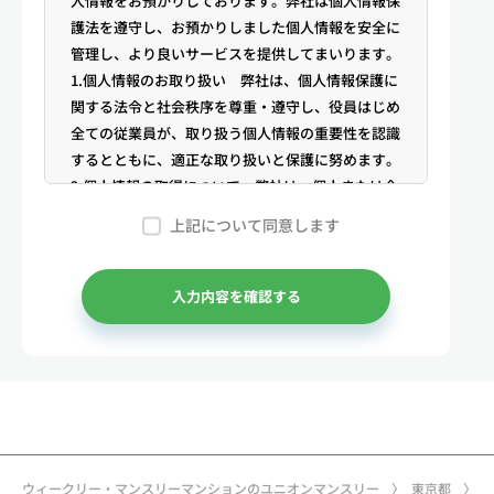
人情報をお預かりしております。弊社は個人情報保
護法を遵守し、お預かりしました個人情報を安全に
管理し、より良いサービスを提供してまいります。
1.個人情報のお取り扱い 弊社は、個人情報保護に
関する法令と社会秩序を尊重・遵守し、役員はじめ
全ての従業員が、取り扱う個人情報の重要性を認識
するとともに、適正な取り扱いと保護に努めます。
2.個人情報の取得について 弊社は、個人または企
業からの電話・メール等のお問合せや公開情報（登
上記について同意します
記簿謄本、電話帳、インターネット掲載情報等）な
どから適法かつ公正な手段により個人情報を取得い
たします。
入力内容を確認する
3.弊社が保有する個人情報 （1）マンスリー物件
の利用希望者様・契約者様・入居者様、同居人様
（以下総称して「お客様」といいます）の次に掲げ
る個人情報を取得します。①お客様の基本情報 氏
名、住所、郵便番号、性別、生年月日、電話番号、
メールアドレス、アカウントのIDおよびパスワー
ド、免許証・住民票など公的証明書に関する情報等
ウィークリー・マンスリーマンションのユニオンマンスリー
東京都