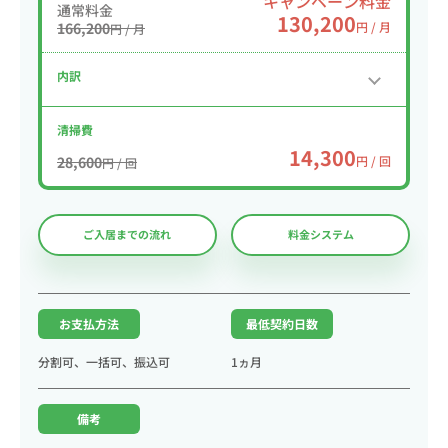
キャンペーン料金
通常料金
130,200
166,200
円 / 月
円 / 月
内訳
清掃費
14,300
28,600
円 / 回
円 / 回
ご入居までの流れ
料金システム
お支払方法
最低契約日数
分割可、一括可、振込可
1ヵ月
備考