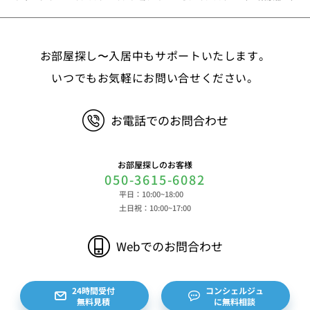
②お取引に関する情報 お取引内容に関する情報
等 ③決済に関する情報 クレジットカードに関す
る情報、決済およびその方法に関する情報等 ④サ
お部屋探し〜入居中もサポートいたします。
ービスのご利用に際して取得する情報 端末識別
子、広告識別子、IPアドレス、クッキーデータおよ
いつでもお気軽にお問い合せください。
びクッキー類似技術を利用した情報等の端末・ブラ
ウザ等に関する情報、閲覧した対象サイトのURLや
お電話でのお問合わせ
閲覧時刻、リファラー情報ならびにクッキーIDや広
告識別子等の各種識別子に紐づく検索履歴および購
買履歴等に関する情報等 ⑤その他の情報 当社に
お部屋探しのお客様
対するお問い合わせ・ご連絡等に関する情報等 ま
050-3615-6082
た、お客様の個人情報は、弊社のデータベースシス
平日：10:00~18:00
テムに登録されます。登録されるお客様の個人情報
土日祝：10:00~17:00
は利用申込書、ご利用約款、 請求書、領収書、見
積書等をもとに登録されます。 （2）弊社と賃貸
Webでのお問合わせ
借契約を締結している不動産所有者様および所有者
様から委託を受けた個人または企業、サブリース契
約等のお問合せをいただいた個人または企業、イン
24時間受付
コンシェルジュ
無料見積
に無料相談
ターネット上の不動産オーナーサイト等からの査定