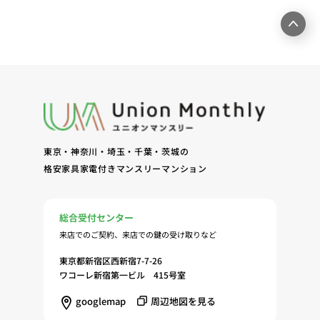
産物件の紹介・賃貸借契約・サブリース契約等の締
結、履行および契約管理、契約後管理（5）弊社ホ
ームページ上にて実施するお客様・オーナー様向け
サービスの提供（6）お客様・オーナー様からのお
問合せに対する回答、連絡、確認（7）サービスへ
の登録およびサービス利用時の本人認証ならびにお
客様およびオーナー様の管理（8）サービスの保
守、管理（9）サービスの改善のためおよびサービ
スの企画、研究および開発のため（10）本ポリシー
東京・神奈川・埼玉・千葉・茨城の
への同意に基づき、当ウェブサイトの利用履歴に関
格安家具家電付きマンスリーマンション
する情報等の個人情報について、調査・分析会社、
アフィリエーター、SNS事業者、広告関係会社、広
告配信事業者、DMP事業者その他業務を提携する
総合受付センター
事業者（以下「提携事業者等」といいます。）が既
来店でのご契約、来店での鍵の受け取りなど
に保有する個人情報と当社から取得する個人情報を
突合して、お客様の当ウェブサイトの利用履歴等の
東京都新宿区西新宿7-7-26
調査・分析、広告の効果測定およびその結果を利用
ワコーレ新宿第一ビル 415号室
し、興味関心・嗜好に応じたサービスに関する広告
googlemap
周辺地図を見る
を配信する等のマーケティング活動を行うため