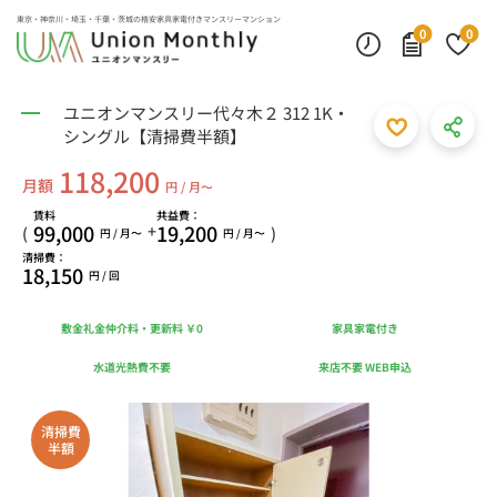
東京・神奈川・埼玉・千葉・茨城の
格安家具家電付きマンスリーマンション
0
0
ユニオンマンスリー代々木２ 312 1K・
シングル【清掃費半額】
118,200
月額
円 / 月〜
賃料
共益費：
99,000
19,200
+
(
)
円 / 月〜
円 / 月〜
清掃費：
18,150
円 / 回
敷金礼金仲介料・更新料 ￥0
家具家電付き
水道光熱費不要
来店不要 WEB申込
清掃費
半額