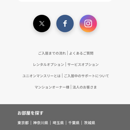
（11）本ポリシーへの同意に基づき、提携事業者等
が取得する個人情報の提供を受け、当社が既に有し
ている個人情報を突合して「4.利用目的について」
記載の目的で利用するため（12）本ポリシーへの同
意に基づき、提携事業者等が取得した個人関連情報
の提供を受け、当社が既に有している個人情報を突
合して「4.利用目的について」記載の目的で利用す
るため（13）上記(1)～(12)に付随するアフターサ
ご入居までの流れ
よくあるご質問
ービス、マーケティング活動、お問い合わせ対応お
レンタルオプション
サービスオプション
よびご連絡等の実施
5.お客様・オーナー様の個人情報の第三者への提
ユニオンマンスリーとは
ご入居中のサポートについて
供 （1）弊社は、次に掲げる場合を除き、弊社が
取り扱う個人情報を、あらかじめお客様およびオー
マンションオーナー様
法人のお客さま
ナー様の同意を得ないで、第三者に提供いたしませ
ん。 ①法令に基づく場合 ②人の生命、身体また
は財産の保護のために必要がある場合であって、お
お部屋を探す
客様の同意を得ることが困難であるとき ③公衆衛
生の向上または児童の健全な育成の推進のために特
東京都
神奈川県
埼玉県
千葉県
茨城県
に必要がある場合であって、お客様の同意を得るこ