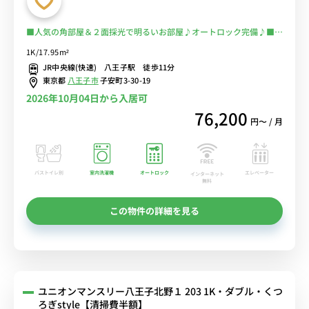
■人気の角部屋＆２面採光で明るいお部屋♪オートロック完備♪■駅
前に大型ショッピングセンターがあり便利■選べるWi-Fi格安レンタ
1K/17.95m²
ル中！
JR中央線(快速) 八王子駅 徒歩11分
東京都
八王子市
子安町3-30-19
2026年10月04日から入居可
76,200
円〜 / 月
バストイレ別
室内洗濯機
オートロック
エレベーター
インターネット
無料
この物件の詳細を見る
ユニオンマンスリー八王子北野１ 203 1K・ダブル・くつ
ろぎstyle【清掃費半額】