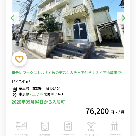
■テレワークにもおすすめのデスク＆チェア付き♪２ドア冷蔵庫でた
っぷり収納♪■京王八王子駅まで電車で約3分/新宿や調布まで乗換な
1R/17.41m²
しでアクセス可能/駅には23時半まで営業の「京王ストア」あり■選
京王線 北野駅 徒歩14分
べるWi-Fi格安レンタル中！
東京都
八王子市
北野町516-1
2026年09月04日から入居可
76,200
円〜 / 月
バストイレ別
室内洗濯機
オートロック
エレベーター
インターネット