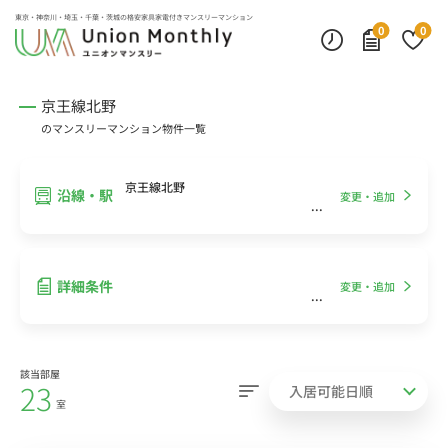
インターネット無料
モニター付きインターフォン
デスクランプ・フロアランプ
東京・神奈川・埼玉・千葉・茨城の
格安家具家電付きマンスリーマンション
0
0
京王線北野
のマンスリーマンション物件一覧
京王線北野
沿線・駅
変更・追加
詳細条件
変更・追加
該当部屋
23
室