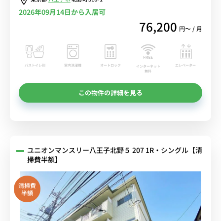
2026年09月14日から入居可
76,200
円〜 / 月
バストイレ別
室内洗濯機
オートロック
エレベーター
インターネット
無料
この物件の詳細を見る
ユニオンマンスリー八王子北野５ 207 1R・シングル【清
掃費半額】
清掃費
半額