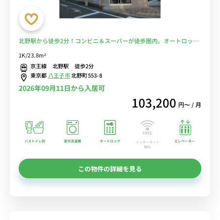
北野駅から徒歩2分！コンビニ＆スーパーが徒歩圏内。オートロック
付き物件です。■選べるWi-Fi格安レンタル中！
1K/23.8m²
京王線 北野駅 徒歩2分
東京都
八王子市
北野町553-8
2026年09月11日から入居可
103,200
円〜 / 月
バストイレ別
室内洗濯機
オートロック
エレベーター
インターネット
無料
この物件の詳細を見る