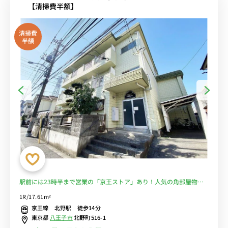
【清掃費半額】
清掃費
半額
駅前には23時半まで営業の「京王ストア」あり！人気の角部屋物
件。京王八王子駅まで電車で約3分/新宿や調布まで乗換なしでアクセ
1R/17.61m²
ス可能■選べるWi-Fi格安レンタル中！
京王線 北野駅 徒歩14分
東京都
八王子市
北野町516-1