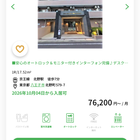
■安心のオートロック＆モニター付きインターフォン完備♪デスク＆
チェア付きでテレワークにもおすすめ♪■京王線利用で新宿・調布ま
1R/17.52m²
で乗換なし/駅前に23時半まで営業の「京王ストア」あり/北野公園や
京王線 北野駅 徒歩7分
浅川沿いのランニングも快適■選べるWi-Fi格安レンタル中！
東京都
八王子市
北野町579-7
2026年10月04日から入居可
76,200
円〜 / 月
バストイレ別
室内洗濯機
オートロック
エレベーター
インターネット
無料