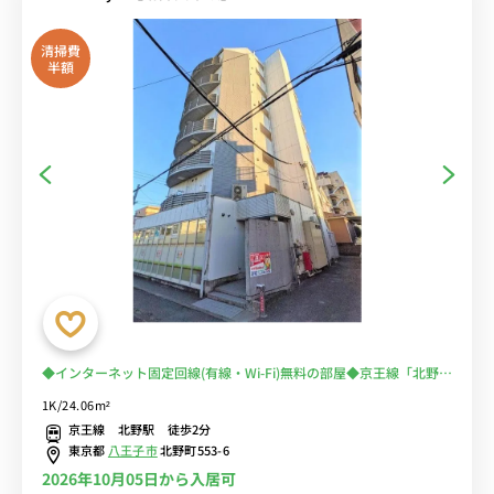
清掃費
半額
◆インターネット固定回線(有線・Wi-Fi)無料の部屋◆京王線「北野
駅」徒歩3分。建物向かいにコンビニあり。独立洗面台・ダブルベッ
1K/24.06m²
ド付き
京王線 北野駅 徒歩2分
東京都
八王子市
北野町553-6
2026年10月05日から入居可