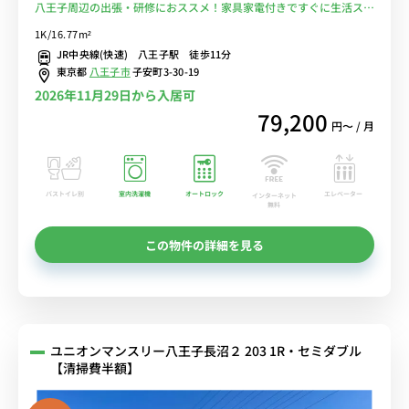
八王子周辺の出張・研修におススメ！家具家電付きですぐに生活スタ
ートOK！■選べるWi-Fi格安レンタル中！
1K/16.77m²
JR中央線(快速) 八王子駅 徒歩11分
東京都
八王子市
子安町3-30-19
2026年11月29日から入居可
79,200
円〜 / 月
バストイレ別
室内洗濯機
オートロック
エレベーター
インターネット
無料
この物件の詳細を見る
ユニオンマンスリー八王子長沼２ 203 1R・セミダブル
【清掃費半額】