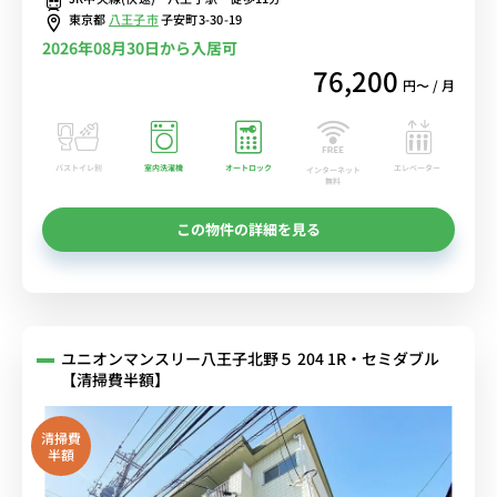
東京都
八王子市
子安町3-30-19
2026年08月30日から入居可
76,200
円〜 / 月
バストイレ別
室内洗濯機
オートロック
エレベーター
インターネット
無料
この物件の詳細を見る
ユニオンマンスリー八王子北野５ 204 1R・セミダブル
【清掃費半額】
清掃費
半額