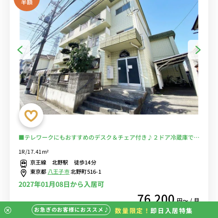
半額
■テレワークにもおすすめのデスク＆チェア付き♪２ドア冷蔵庫でた
っぷり収納♪■京王八王子駅まで電車で約3分/新宿や調布まで乗換な
1R/17.41m²
しでアクセス可能/駅には23時半まで営業の「京王ストア」あり■選
京王線 北野駅 徒歩14分
べるWi-Fi格安レンタル中！
東京都
八王子市
北野町516-1
2027年01月08日から入居可
76,200
円〜 / 月
お急ぎのお客様におススメ♪
数量限定！
即日入居特集