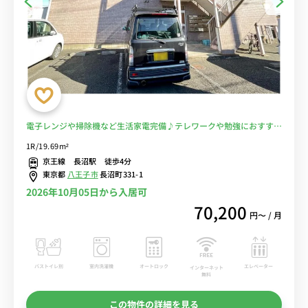
電子レンジや掃除機など生活家電完備♪テレワークや勉強におすすめ
デスク・チェアのあるお部屋/平山城址公園駅まで1駅＆高尾山口駅ま
1R/19.69m²
でダイレクトアクセス■選べるWi-Fi格安レンタル中！
京王線 長沼駅 徒歩4分
東京都
八王子市
長沼町331-1
2026年10月05日から入居可
70,200
円〜 / 月
バストイレ別
室内洗濯機
オートロック
エレベーター
インターネット
無料
この物件の詳細を見る