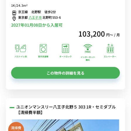
ック完備＆室内洗濯機♪人気のバストイレ別・独立洗面所♪ゆったり
1K/24.3m²
くつろげるソファ＆ローテーブル付き♪■京王線「北野駅」徒歩2分/
京王線 北野駅 徒歩2分
新宿・調布・京王八王子まで乗換なしでアクセス可能/駅には23時半
東京都
八王子市
北野町553-6
まで営業の「京王ストア」あり
2027年01月08日から入居可
103,200
円〜 / 月
バストイレ別
室内洗濯機
オートロック
エレベーター
インターネット
無料
この物件の詳細を見る
ユニオンマンスリー八王子北野５ 303 1R・セミダブル
【清掃費半額】
清掃費