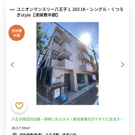
ユニオンマンスリー八王子１ 203 1K・シングル・くつろ
ぎstyle【清掃費半額】
清掃費
半額
八王子周辺の出張・研修におススメ！家具家電付きですぐに生活スタ
ートOK！■選べるWi-Fi格安レンタル中！
1K/17.59m²
JR中央線(快速) 八王子駅 徒歩11分