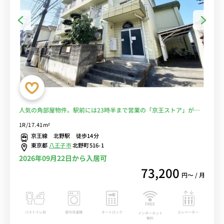
人気の角部屋物件。駅前には23時半まで営業の「京王ストア」があ
り便利♪京王八王子駅まで電車で約3分/新宿や調布まで乗換なしでア
1R/17.41m²
クセス可能■選べるWi-Fi格安レンタル中！
京王線 北野駅 徒歩14分
東京都
八王子市
北野町516-1
2026年09月22日から入居可
73,200
円〜 / 月
バストイレ別
室内洗濯機
オートロック
エレベーター
インターネット
無料