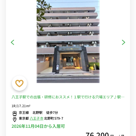
八王子駅での出張・研修におススメ！１駅で行ける穴場エリア♪駅前
スーパーあり、自炊もOK！■選べるWi-Fi格安レンタル中！
1R/17.21m²
京王線 北野駅 徒歩7分
東京都
八王子市
北野町579-7
2026年11月04日から入居可
76,200