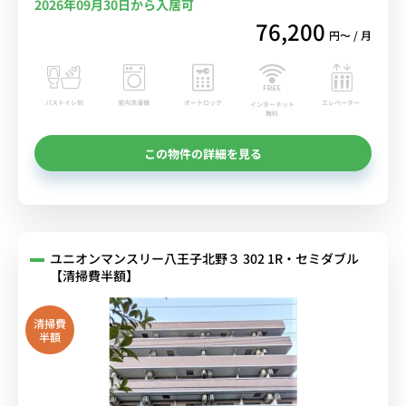
2026年09月30日から入居可
76,200
円〜 / 月
バストイレ別
室内洗濯機
オートロック
エレベーター
インターネット
無料
この物件の詳細を見る
ユニオンマンスリー八王子北野３ 302 1R・セミダブル
【清掃費半額】
清掃費
半額