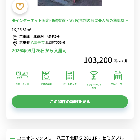
◆インターネット固定回線(有線・Wi-Fi)無料の部屋◆人気の角部屋＆
２面採光♪安心のオートロック完備＆室内洗濯機♪人気のバストイレ
1K/25.81m²
別・独立洗面所♪ゆったりくつろげるソファ＆ローテーブル付き♪■
京王線 北野駅 徒歩2分
京王線「北野駅」徒歩2分/新宿・調布・京王八王子まで乗換なしでア
東京都
八王子市
北野町553-6
クセス可能
2026年09月26日から入居可
103,200
円〜 / 月
バストイレ別
室内洗濯機
オートロック
エレベーター
インターネット
無料
この物件の詳細を見る
ユニオンマンスリー八王子北野５ 201 1R・セミダブル