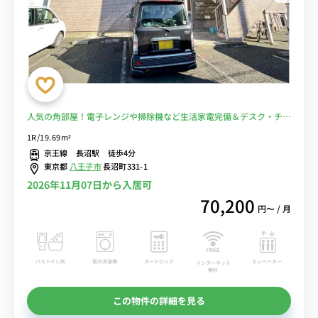
人気の角部屋！電子レンジや掃除機など生活家電完備＆デスク・チェ
アのあるお部屋/平山城址公園駅まで1駅＆高尾山口駅までダイレクト
1R/19.69m²
アクセス■選べるWi-Fi格安レンタル中！
京王線 長沼駅 徒歩4分
東京都
八王子市
長沼町331-1
2026年11月07日から入居可
70,200
円〜 / 月
バストイレ別
室内洗濯機
オートロック
エレベーター
インターネット
無料
この物件の詳細を見る