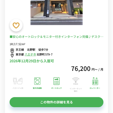
■安心のオートロック＆モニター付きインターフォン完備♪デスク＆
チェア付きでテレワークにもおすすめ♪■京王線利用で新宿・調布ま
1R/17.52m²
で乗換なし/駅前に23時半まで営業の「京王ストア」あり/北野公園や
京王線 北野駅 徒歩7分
浅川沿いのランニングも快適■選べるWi-Fi格安レンタル中！
東京都
八王子市
北野町579-7
2026年12月29日から入居可
76,200
円〜 / 月
バストイレ別
室内洗濯機
オートロック
エレベーター
インターネット
無料
この物件の詳細を見る