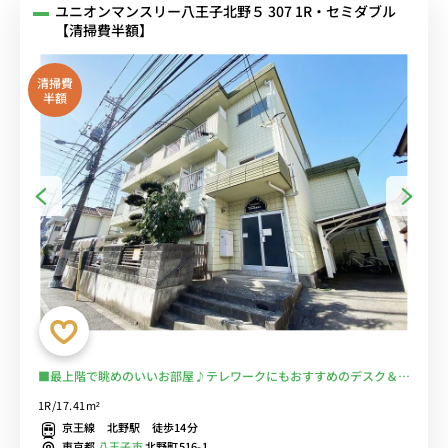
ユニオンマンスリー八王子北野５ 307 1R・セミダブル
【清掃費半額】
清掃費
半額
■最上階で眺めのいいお部屋♪テレワークにもおすすめのデスク＆チ
ェア付き♪２ドア冷蔵庫でたっぷり収納♪■京王八王子駅まで電車で
1R/17.41m²
約3分/新宿や調布まで乗換なしでアクセス可能/駅には23時半まで営
京王線 北野駅 徒歩14分
業の「京王ストア」あり■選べるWi-Fi格安レンタル中！
東京都
八王子市
北野町516-1