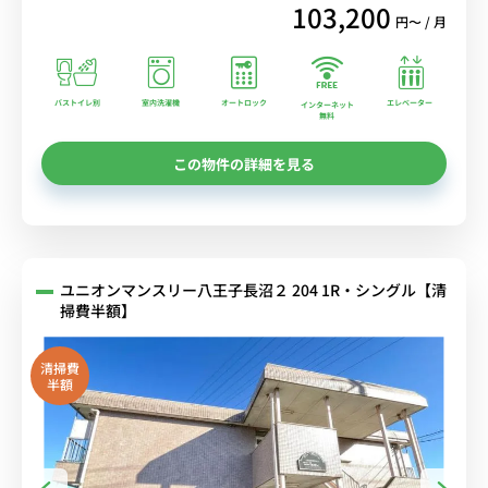
103,200
円〜 / 月
バストイレ別
室内洗濯機
オートロック
エレベーター
インターネット
無料
この物件の詳細を見る
ユニオンマンスリー八王子長沼２ 204 1R・シングル【清
掃費半額】
清掃費
半額