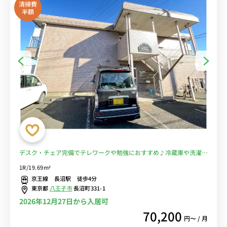
清掃費
半額
デスク・チェア完備でテレワークや勉強におすすめ♪冷蔵庫や洗濯機
など生活家電のあるお部屋/北野駅まで1駅＆聖蹟桜ヶ丘駅や府中駅ま
1R/19.69m²
で乗換なしでアクセス■選べるWi-Fi格安レンタル中！
京王線 長沼駅 徒歩4分
東京都
八王子市
長沼町331-1
2026年12月27日から入居可
70,200
円〜 / 月