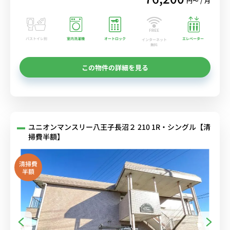
円〜 / 月
バストイレ別
室内洗濯機
オートロック
エレベーター
インターネット
無料
この物件の詳細を見る
ユニオンマンスリー八王子長沼２ 210 1R・シングル【清
掃費半額】
清掃費
半額