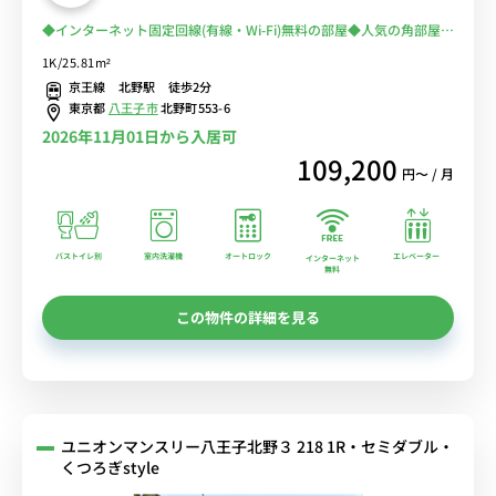
◆インターネット固定回線(有線・Wi-Fi)無料の部屋◆人気の角部屋＆
２面採光♪安心のオートロック完備＆室内洗濯機♪人気のバストイレ
1K/25.81m²
別・独立洗面所♪ゆったりくつろげるソファ＆ローテーブル付き♪■
京王線 北野駅 徒歩2分
京王線「北野駅」徒歩2分/新宿・調布・京王八王子まで乗換なしでア
東京都
八王子市
北野町553-6
クセス可能/
2026年11月01日から入居可
109,200
円〜 / 月
バストイレ別
室内洗濯機
オートロック
エレベーター
インターネット
無料
この物件の詳細を見る
ユニオンマンスリー八王子北野３ 218 1R・セミダブル・
くつろぎstyle