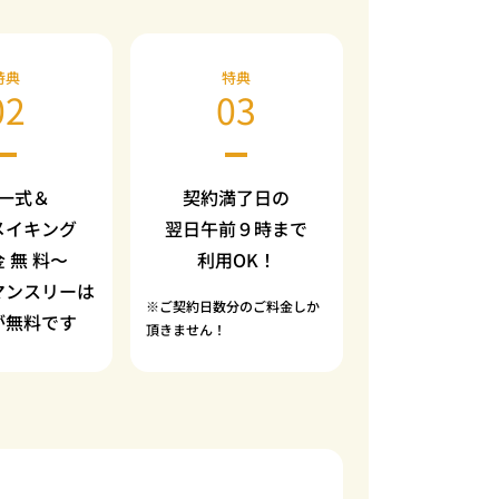
特典
特典
02
03
一式＆
契約満了日の
メイキング
翌日午前９時まで
金 無 料〜
利用OK！
マンスリーは
※ご契約日数分のご料金しか
が無料です
頂きません！