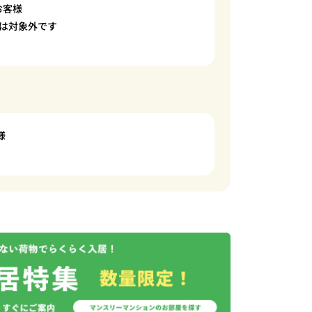
お客様
は対象外です
様