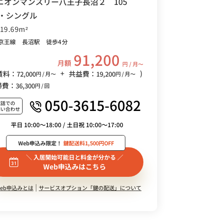
ニオンマンスリー八王子長沼２ 105
R・シングル
/19.69m²
京王線 長沼駅 徒歩4分
91,200
月額
円 / 月〜
+
)
賃料：
共益費：
72,000
19,200
円 / 月〜
円 / 月〜
掃費：
36,300
円 / 回
050-3615-6082
電話での
問い合わせ
平日 10:00～18:00 / 土日祝 10:00～17:00
Web申込み限定！
鍵配送料1,500円OFF
＼ 入居開始可能日と料金が分かる ／
Web申込みはこちら
eb申込みとは
サービスオプション「鍵の配送」について