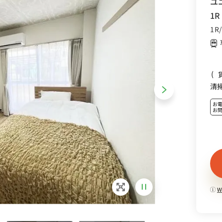
ユ
1
1R
(
清
お
お
W