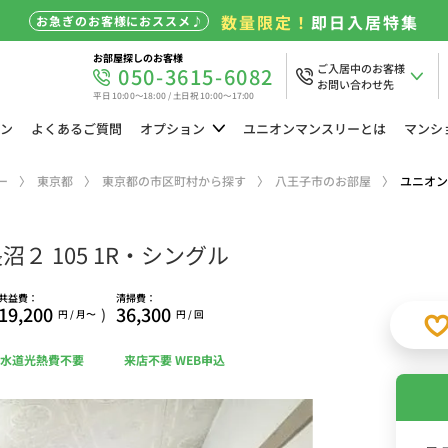
数量限定！
即日入居特集
お急ぎのお客様におススメ♪
お部屋探しのお客様
ご入居中のお客様
050-3615-6082
お問い合わせ先
平日 10:00～18:00 / 土日祝 10:00～17:00
ン
よくある
ご質問
オプション
ユニオン
マンスリーとは
マンシ
ー
東京都
東京都の市区町村から探す
八王子市のお部屋
ユニオン
２ 105 1R・シングル
共益費：
清掃費：
19,200
36,300
)
円 / 月〜
円 / 回
水道光熱費不要
来店不要 WEB申込