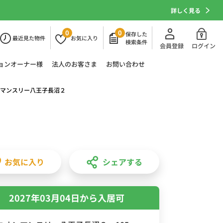
詳しく見る
0
0
保存した
最近
見た物件
お気に
入り
検索条件
会員登録
ログイン
ョン
オーナー様
法人の
お客さま
お問い合わせ
マンスリー八王子長沼２
お気に入り
シェアする
2027年03月04日から入居可