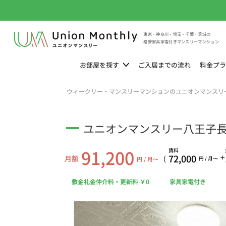
東京・神奈川・埼玉・千葉・茨城の
格安家具家電付きマンスリーマンション
お部屋を
探す
ご入居までの
流れ
料金
プラ
ウィークリー・マンスリーマンションのユニオンマンスリ
ユニオンマンスリー八王子長沼
91,200
賃料
72,000
+
月額
(
円 / 月〜
円 / 月〜
敷金礼金仲介料・更新料 ￥0
家具家電付き