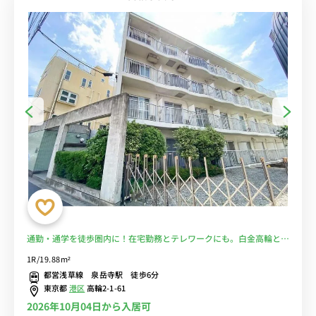
通勤・通学を徒歩圏内に！在宅勤務とテレワークにも。白金高輪と田
町も徒歩で行けます■選べるWi-Fi格安レンタル中！
1R/19.88m²
都営浅草線 泉岳寺駅 徒歩6分
東京都
港区
高輪2-1-61
2026年10月04日から入居可