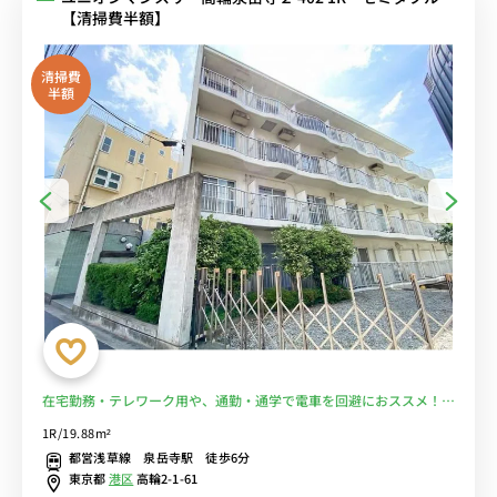
【清掃費半額】
清掃費
半額
在宅勤務・テレワーク用や、通勤・通学で電車を回避におススメ！ス
ーパー徒歩１分で食事もOK!■選べるWi-Fi格安レンタル中！
1R/19.88m²
都営浅草線 泉岳寺駅 徒歩6分
東京都
港区
高輪2-1-61