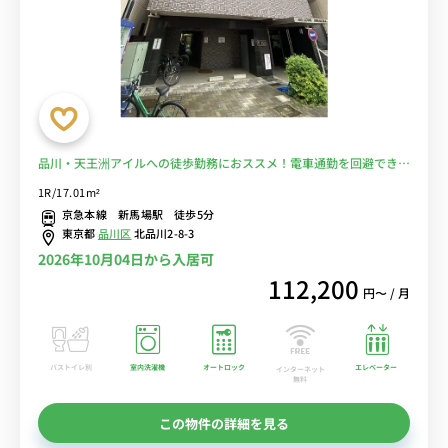
品川・天王洲アイルへの徒歩勤務におススメ！電車通勤を回避できま
す。スーパー徒歩1分■選べるWi-Fi格安レンタル中！
1R/17.01m²
京急本線 新馬場駅 徒歩5分
東京都
品川区
北品川2-8-3
2026年10月04日から入居可
112,200
円〜 / 月
バストイレ別
室内洗濯機
オートロック
エレベーター
インターネット
無料
この物件の詳細を見る