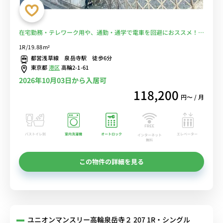
在宅勤務・テレワーク用や、通勤・通学で電車を回避におススメ！ス
ーパー徒歩１分で食事もOK!■選べるWi-Fi格安レンタル中！
1R/19.88m²
都営浅草線 泉岳寺駅 徒歩6分
東京都
港区
高輪2-1-61
2026年10月03日から入居可
118,200
円〜 / 月
バストイレ別
室内洗濯機
オートロック
エレベーター
インターネット
無料
この物件の詳細を見る
ユニオンマンスリー高輪泉岳寺２ 207 1R・シングル