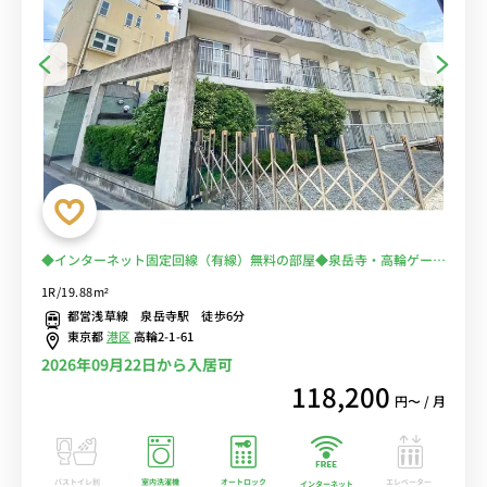
◆インターネット固定回線（有線）無料の部屋◆泉岳寺・高輪ゲート
ウェイ勤務の徒歩通勤におススメ！電車通勤を回避♪スーパー徒歩１
1R/19.88m²
分！
都営浅草線 泉岳寺駅 徒歩6分
東京都
港区
高輪2-1-61
2026年09月22日から入居可
118,200
円〜 / 月
バストイレ別
室内洗濯機
オートロック
エレベーター
インターネット