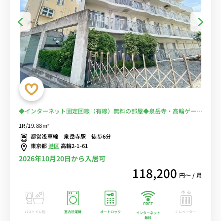
◆インターネット固定回線（有線）無料の部屋◆泉岳寺・高輪ゲート
ウェイ勤務の徒歩通勤におススメ！電車通勤を回避♪スーパー徒歩１
1R/19.88m²
分！
都営浅草線 泉岳寺駅 徒歩6分
東京都
港区
高輪2-1-61
2026年10月20日から入居可
118,200
円〜 / 月
バストイレ別
室内洗濯機
オートロック
エレベーター
インターネット
無料