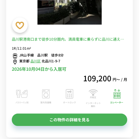
品川駅港南口まで徒歩10分圏内。満員電車に乗らずに品川に通え
る！スーパー徒歩4分♪■選べるWi-Fi格安レンタル中！
1R/12.01m²
JR山手線 品川駅 徒歩8分
東京都
品川区
北品川1-9-7
2026年10月04日から入居可
109,200
円〜 / 月
バストイレ別
室内洗濯機
オートロック
エレベーター
インターネット
無料
この物件の詳細を見る