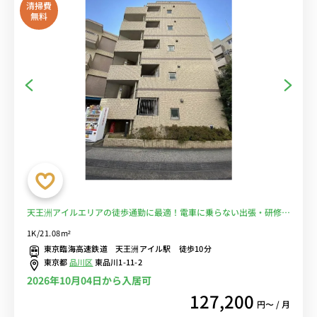
清掃費
無料
天王洲アイルエリアの徒歩通勤に最適！電車に乗らない出張・研修も
♪希少エリアの物件！■選べるWi-Fi格安レンタル中！
1K/21.08m²
東京臨海高速鉄道 天王洲アイル駅 徒歩10分
東京都
品川区
東品川1-11-2
2026年10月04日から入居可
127,200
円〜 / 月