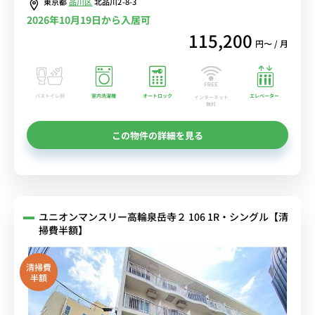
東京都
品川区
北品川2-8-3
2026年10月19日から入居可
115,200
円〜 / 月
バストイレ別
室内洗濯機
オートロック
エレベーター
インターネット
無料
この物件の詳細を見る
ユニオンマンスリー高輪泉岳寺２ 106 1R・シングル【清
掃費半額】
清掃費
半額