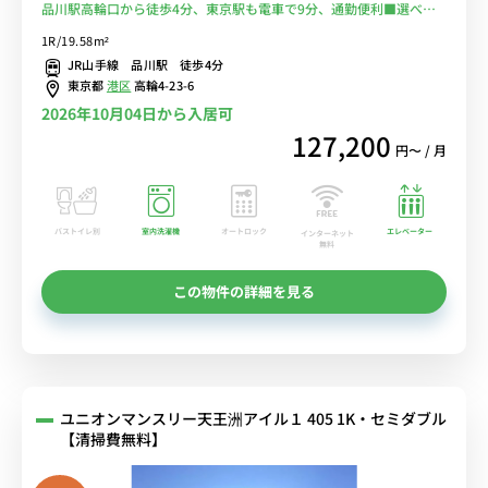
品川駅高輪口から徒歩4分、東京駅も電車で9分、通勤便利■選べる
Wi-Fi格安レンタル中！
1R/19.58m²
JR山手線 品川駅 徒歩4分
東京都
港区
高輪4-23-6
2026年10月04日から入居可
127,200
円〜 / 月
バストイレ別
室内洗濯機
オートロック
エレベーター
インターネット
無料
この物件の詳細を見る
ユニオンマンスリー天王洲アイル１ 405 1K・セミダブル
【清掃費無料】