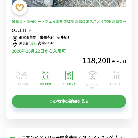
泉岳寺・高輪ゲートウェイ勤務の徒歩通勤におススメ！電車通勤を回
避♪スーパー徒歩１分！■選べるWi-Fi格安レンタル中！
1R/19.88m²
都営浅草線 泉岳寺駅 徒歩6分
東京都
港区
高輪2-1-61
2026年10月22日から入居可
118,200
円〜 / 月
バストイレ別
室内洗濯機
オートロック
エレベーター
インターネット
無料
この物件の詳細を見る
ユニオンマンスリー高輪泉岳寺２ 402 1R・セミダブル