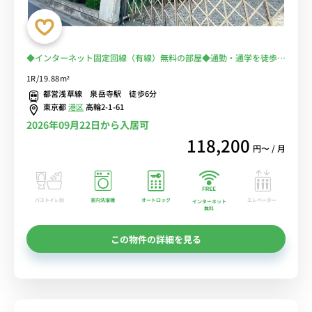
◆インターネット固定回線（有線）無料の部屋◆通勤・通学を徒歩圏
内に！在宅勤務とテレワークにも。白金高輪と田町も徒歩で行けます
1R/19.88m²
都営浅草線 泉岳寺駅 徒歩6分
東京都
港区
高輪2-1-61
2026年09月22日から入居可
118,200
円〜 / 月
バストイレ別
室内洗濯機
オートロック
エレベーター
インターネット
無料
この物件の詳細を見る