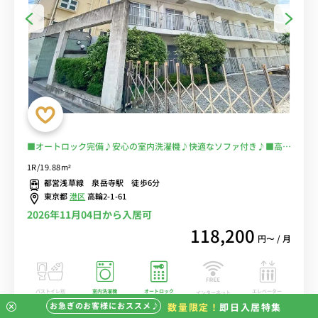
■オートロック完備♪安心の室内洗濯機♪快適なソファ付き♪■高輪
ゲートウェイ・田町・白金高輪の徒歩通勤に最適！電車に乗らずにラ
1R/19.88m²
クラク♪品川は徒歩20分で少し歩きます。■選べるWi-Fi格安レンタ
都営浅草線 泉岳寺駅 徒歩6分
ル中！
東京都
港区
高輪2-1-61
2026年11月04日から入居可
118,200
円〜 / 月
バストイレ別
室内洗濯機
オートロック
エレベーター
インターネット
無料
お急ぎのお客様におススメ♪
数量限定！
即日入居特集