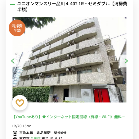
ユニオンマンスリー品川４ 402 1R・セミダブル【清掃費
半額】
清掃費
半額
【YouTubeあり】◆インターネット固定回線（有線・Wi-Fi）無料の
部屋◆安心のオートロック完備♪人気のバストイレ別・浴室乾燥機付
1R/20.15m²
き♪うれしい２口ガスコンロ♪スーパー徒歩１分/休日は天王洲公園
京急本線 北品川駅 徒歩6分
へ
東京都
品川区
東品川1-9-12