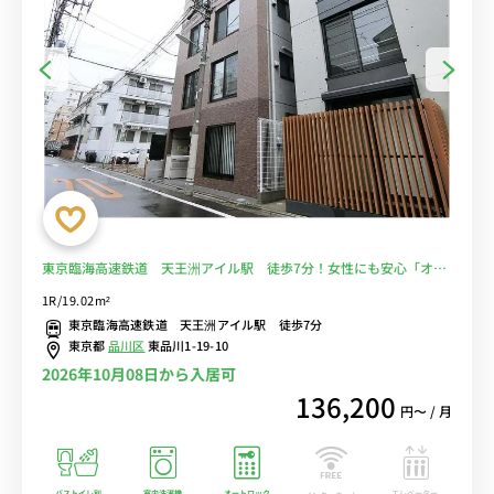
東京臨海高速鉄道 天王洲アイル駅 徒歩7分！女性にも安心「オー
トロック」「室内洗濯機」■選べるWi-Fi格安レンタル中！
1R/19.02m²
東京臨海高速鉄道 天王洲アイル駅 徒歩7分
東京都
品川区
東品川1-19-10
2026年10月08日から入居可
136,200
円〜 / 月
バストイレ別
室内洗濯機
オートロック
エレベーター