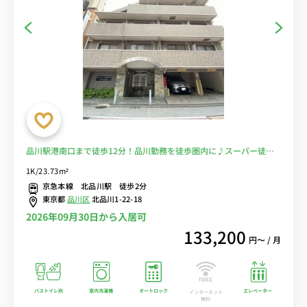
品川駅港南口まで徒歩12分！品川勤務を徒歩圏内に♪スーパー徒歩1
分！【マイクロバブルシャワーヘッドがあるお部屋】■選べるWi-Fi
1K/23.73m²
格安レンタル中！
京急本線 北品川駅 徒歩2分
東京都
品川区
北品川1-22-18
2026年09月30日から入居可
133,200
円〜 / 月
バストイレ別
室内洗濯機
オートロック
エレベーター
インターネット
無料