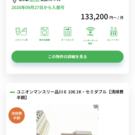
2026年09月27日から入居可
133,200
円〜 / 月
バストイレ別
室内洗濯機
オートロック
エレベーター
インターネット
無料
この物件の詳細を見る
ユニオンマンスリー品川６ 106 1K・セミダブル【清掃費
半額】
清掃費
半額