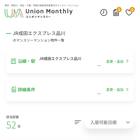
インターネット無料
モニター付きインターフォン
デスクランプ・フロアランプ
東京・神奈川・埼玉・千葉・茨城の
格安家具家電付きマンスリーマンション
0
0
JR成田エクスプレス品川
のマンスリーマンション物件一覧
JR成田エクスプレス品川
沿線・駅
変更・追加
詳細条件
変更・追加
該当部屋
52
室