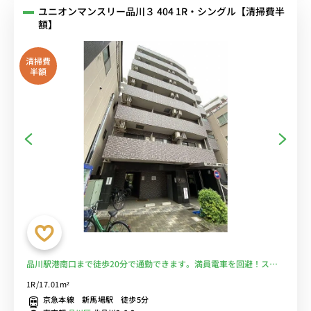
ユニオンマンスリー品川３ 404 1R・シングル【清掃費半
額】
清掃費
半額
品川駅港南口まで徒歩20分で通勤できます。満員電車を回避！スー
パー徒歩1分で自炊も。■選べるWi-Fi格安レンタル中！
1R/17.01m²
京急本線 新馬場駅 徒歩5分