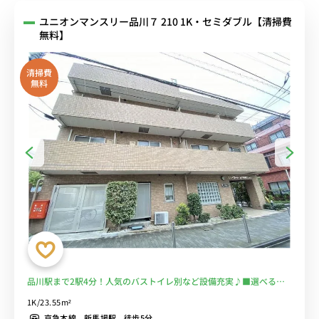
ユニオンマンスリー品川７ 210 1K・セミダブル【清掃費
無料】
清掃費
無料
品川駅まで2駅4分！人気のバストイレ別など設備充実♪■選べるWi-
Fi格安レンタル中！
1K/23.55m²
京急本線 新馬場駅 徒歩5分