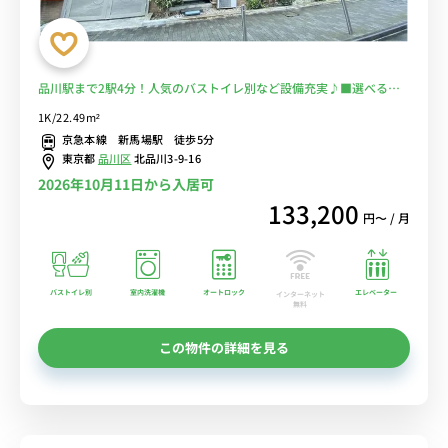
品川駅まで2駅4分！人気のバストイレ別など設備充実♪■選べるWi-
Fi格安レンタル中！
1K/22.49m²
京急本線 新馬場駅 徒歩5分
東京都
品川区
北品川3-9-16
2026年10月11日から入居可
133,200
円〜 / 月
バストイレ別
室内洗濯機
オートロック
エレベーター
インターネット
無料
この物件の詳細を見る