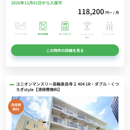
2026年11月01日から入居可
118,200
円〜 / 月
バストイレ別
室内洗濯機
オートロック
エレベーター
インターネット
無料
この物件の詳細を見る
ユニオンマンスリー高輪泉岳寺２ 404 1R・ダブル・くつ
ろぎstyle【清掃費無料】
清掃費
無料