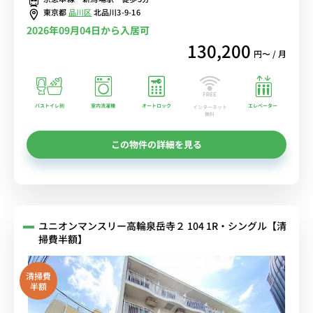
東京都
品川区
北品川3-9-16
2026年09月04日から入居可
130,200
円〜 / 月
バストイレ別
室内洗濯機
オートロック
エレベーター
インターネット
無料
この物件の詳細を見る
ユニオンマンスリー高輪泉岳寺２ 104 1R・シングル【清
掃費半額】
清掃費
半額