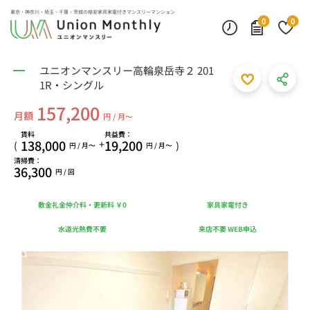
東京・神奈川・埼玉・千葉・茨城の
格安家具家電付きマンスリーマンション
0
0
ユニオンマンスリー高輪泉岳寺２ 201
1R・シングル
157,200
月額
円 / 月〜
賃料
共益費：
138,000
19,200
+
(
)
円 / 月〜
円 / 月〜
清掃費：
36,300
円 / 回
敷金礼金仲介料・更新料 ￥0
家具家電付き
水道光熱費不要
来店不要 WEB申込