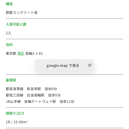
〇トモズ白金高輪店（ドラッグストア）… 420m
構造
〇泉岳寺駅前郵便局…324m
鉄筋コンクリート造
〇白金アエルシティ（ショッピングセンター）… 550m
〇ケーヨーデイツー三田店（ホームセンター）… 643m
入居可能人数
〇Can★Do白金店（100円均一ショップ）…675m
2人
＝＝＝＝＝＝＝＝＝＝＝＝＝＝＝＝＝＝＝＝
住所
＜泉岳寺周辺コメント＞
東京都
港区
高輪2-1-61
＝＝＝＝＝＝＝＝＝＝＝＝＝＝＝＝＝＝＝＝＝＝＝
google map で見る
泉岳寺駅は、都営浅草線と京急本線の2路線が利用可能
です。
最寄駅
品川駅までは京急本線を利用すれば1駅☆
五反田や新橋は浅草線で乗換なしで行くことができ、好
都営浅草線 泉岳寺駅 徒歩6分
都営三田線 白金高輪駅 徒歩9分
立地！
JR山手線 高輪ゲートウェイ駅 徒歩12分
駅前にフィットネスジムもあるので、お休みの日やお仕
事帰りに気分転換も☆
間取り/広さ
2020年の東京オリンピック・パラリンピックにあわせ
1R / 19.88m²
て