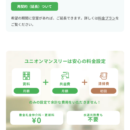
再契約（延長）ついて
希望の期間に空室があれば、ご延長できます。詳しくは
料金プラン
を
ご覧ください。
ユニオンマンスリーは安心の料金設定
清掃費
共益費
賃料
月額
月額
初回
のみの設定で余計な費用をいただきません！
敷金礼金仲介料・更新料
水道光熱費も
¥0
不要