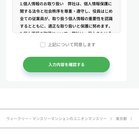
1.個人情報のお取り扱い 弊社は、個人情報保護に
関する法令と社会秩序を尊重・遵守し、役員はじめ
全ての従業員が、取り扱う個人情報の重要性を認識
するとともに、適正な取り扱いと保護に努めます。
2.個人情報の取得について 弊社は、個人または企
業からの電話・メール等のお問合せや公開情報（登
上記について同意します
記簿謄本、電話帳、インターネット掲載情報等）な
どから適法かつ公正な手段により個人情報を取得い
たします。
入力内容を確認する
3.弊社が保有する個人情報 （1）マンスリー物件
の利用希望者様・契約者様・入居者様、同居人様
（以下総称して「お客様」といいます）の次に掲げ
る個人情報を取得します。①お客様の基本情報 氏
名、住所、郵便番号、性別、生年月日、電話番号、
メールアドレス、アカウントのIDおよびパスワー
ド、免許証・住民票など公的証明書に関する情報等
ウィークリー・マンスリーマンションのユニオンマンスリー
東京都
②お取引に関する情報 お取引内容に関する情報
等 ③決済に関する情報 クレジットカードに関す
る情報、決済およびその方法に関する情報等 ④サ