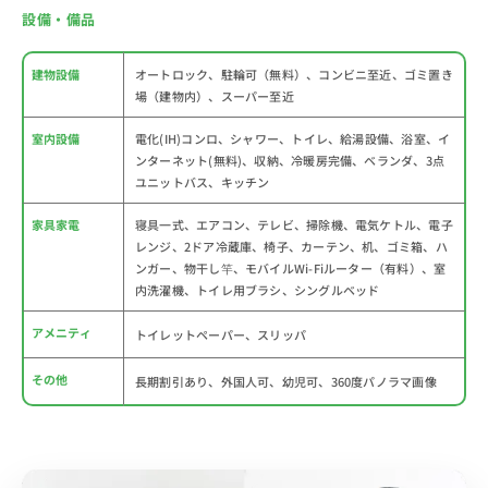
設備・備品
建物設備
オートロック、駐輪可（無料）、コンビニ至近、ゴミ置き
場（建物内）、スーパー至近
室内設備
電化(IH)コンロ、シャワー、トイレ、給湯設備、浴室、イ
ンターネット(無料)、収納、冷暖房完備、ベランダ、3点
ユニットバス、キッチン
家具家電
寝具一式、エアコン、テレビ、掃除機、電気ケトル、電子
レンジ、2ドア冷蔵庫、椅子、カーテン、机、ゴミ箱、ハ
ンガー、物干し竿、モバイルWi-Fiルーター（有料）、室
内洗濯機、トイレ用ブラシ、シングルベッド
アメニティ
トイレットペーパー、スリッパ
その他
長期割引あり、外国人可、幼児可、360度パノラマ画像