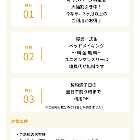
特典
大幅割引き中！
01
今なら、3ヶ月以上の
ご利用がお得♪
寝具一式＆
ベッドメイキング
特典
02
〜 料 金 無 料〜
ユニオンマンスリーは
寝具代が無料です
契約満了日の
特典
翌日午前９時まで
03
利用OK！
※ご契約日数分のご料金しか頂きません！
対象条件
・ご新規のお客様