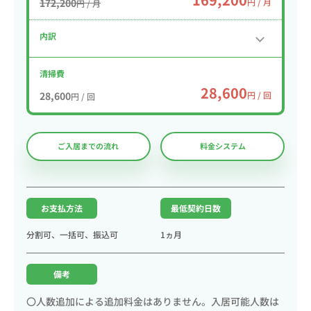
172,200
円 / 月
円 / 月
内訳
清掃費
28,600
28,600
円 / 回
円 / 回
ご入居までの流れ
料金システム
お支払方法
最低契約日数
分割可、一括可、振込可
1ヵ月
備考
〇人数追加による追加料金はありません。入居可能人数は