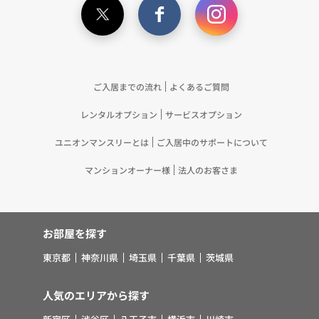
記載の目的で利用するため（12）本ポリシーへの同
意に基づき、提携事業者等が取得した個人関連情報
の提供を受け、当社が既に有している個人情報を突
合して「4.利用目的について」記載の目的で利用す
るため（13）上記(1)～(12)に付随するアフターサ
ご入居までの流れ
よくあるご質問
ービス、マーケティング活動、お問い合わせ対応お
レンタルオプション
サービスオプション
よびご連絡等の実施
5.お客様・オーナー様の個人情報の第三者への提
ユニオンマンスリーとは
ご入居中のサポートについて
供 （1）弊社は、次に掲げる場合を除き、弊社が
取り扱う個人情報を、あらかじめお客様およびオー
マンションオーナー様
法人のお客さま
ナー様の同意を得ないで、第三者に提供いたしませ
ん。 ①法令に基づく場合 ②人の生命、身体また
は財産の保護のために必要がある場合であって、お
お部屋を探す
客様の同意を得ることが困難であるとき ③公衆衛
生の向上または児童の健全な育成の推進のために特
東京都
神奈川県
埼玉県
千葉県
茨城県
に必要がある場合であって、お客様の同意を得るこ
とが困難であるとき ④国の機関若しくは地方公共
人気のエリアから探す
団体またはその委託を受けた者が法令の定める事務