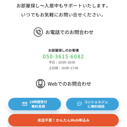
お部屋探し〜入居中もサポートいたします。
ービスのご利用に際して取得する情報 端末識別
子、広告識別子、IPアドレス、クッキーデータおよ
いつでもお気軽にお問い合せください。
びクッキー類似技術を利用した情報等の端末・ブラ
ウザ等に関する情報、閲覧した対象サイトのURLや
お電話でのお問合わせ
閲覧時刻、リファラー情報ならびにクッキーIDや広
告識別子等の各種識別子に紐づく検索履歴および購
買履歴等に関する情報等 ⑤その他の情報 当社に
お部屋探しのお客様
対するお問い合わせ・ご連絡等に関する情報等 ま
050-3615-6082
た、お客様の個人情報は、弊社のデータベースシス
平日：10:00~18:00
テムに登録されます。登録されるお客様の個人情報
土日祝：10:00~17:00
は利用申込書、ご利用約款、 請求書、領収書、見
積書等をもとに登録されます。 （2）弊社と賃貸
Webでのお問合わせ
借契約を締結している不動産所有者様および所有者
様から委託を受けた個人または企業、サブリース契
約等のお問合せをいただいた個人または企業、イン
24時間受付
コンシェルジュ
無料見積
に無料相談
ターネット上の不動産オーナーサイト等からの査定
依頼者、 公開情報などから取得した不動産所有者
来店不要！かんたんWeb申込み
様（以下総称して「オーナー様」といいます）の個