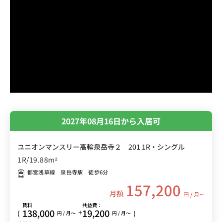
2027年08月16日から入居可
ユニオンマンスリー高輪泉岳寺２ 201 1R・シングル
1R/19.88m²
都営浅草線 泉岳寺駅 徒歩6分
157,200
月額
円 / 月〜
賃料
共益費：
138,000
19,200
+
(
)
円 / 月〜
円 / 月〜