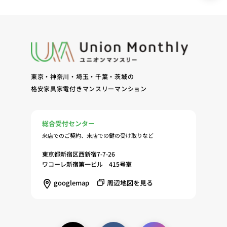
サービスの提供（6）お客様・オーナー様からのお
問合せに対する回答、連絡、確認（7）サービスへ
の登録およびサービス利用時の本人認証ならびにお
客様およびオーナー様の管理（8）サービスの保
守、管理（9）サービスの改善のためおよびサービ
スの企画、研究および開発のため（10）本ポリシー
東京・神奈川・埼玉・千葉・茨城の
への同意に基づき、当ウェブサイトの利用履歴に関
格安家具家電付きマンスリーマンション
する情報等の個人情報について、調査・分析会社、
アフィリエーター、SNS事業者、広告関係会社、広
告配信事業者、DMP事業者その他業務を提携する
総合受付センター
事業者（以下「提携事業者等」といいます。）が既
来店でのご契約、来店での鍵の受け取りなど
に保有する個人情報と当社から取得する個人情報を
突合して、お客様の当ウェブサイトの利用履歴等の
東京都新宿区西新宿7-7-26
調査・分析、広告の効果測定およびその結果を利用
ワコーレ新宿第一ビル 415号室
し、興味関心・嗜好に応じたサービスに関する広告
googlemap
周辺地図を見る
を配信する等のマーケティング活動を行うため
（11）本ポリシーへの同意に基づき、提携事業者等
が取得する個人情報の提供を受け、当社が既に有し
ている個人情報を突合して「4.利用目的について」