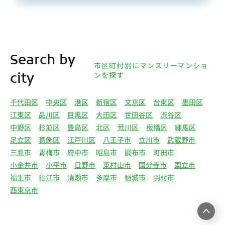
人情報を取得します。取得する個人情報は、上記
(1)①～⑤のとおりです。また、オーナー様の個人
情報は、弊社データベースシステムに登録されま
す。
4.利用目的について 弊社は、取得した個人情報を
Search by
下記（1）～（13）における利用目的のために利用
市区町村別にマンスリーマンショ
し、また、利用目的を達成するために必要な範囲で
ンを探す
city
個人情報を第三者へ提供いたします。（1）マンス
リー物件の紹介、利用契約に関する連絡、利用契約
千代田区
中央区
港区
新宿区
文京区
台東区
墨田区
の締結、履行。（2）弊社の他のマンスリー物件お
江東区
品川区
目黒区
大田区
世田谷区
渋谷区
よびサービスの紹介ならびにお客様・オーナー様に
中野区
杉並区
豊島区
北区
荒川区
板橋区
練馬区
とって有用と思われる弊社提携先の商品・サービス
足立区
葛飾区
江戸川区
八王子市
立川市
武蔵野市
等を紹介するためのダイレクトメール、住環境向上
三鷹市
青梅市
府中市
昭島市
調布市
町田市
のためのアンケート等の発送（3）賃貸事業におけ
小金井市
小平市
日野市
東村山市
国分寺市
国立市
る情報・サービスを提供するための郵便物、電話、
福生市
狛江市
清瀬市
多摩市
稲城市
羽村市
電子メールまたは訪問等による営業活動（4）不動
西東京市
産物件の紹介・賃貸借契約・サブリース契約等の締
結、履行および契約管理、契約後管理（5）弊社ホ
ームページ上にて実施するお客様・オーナー様向け