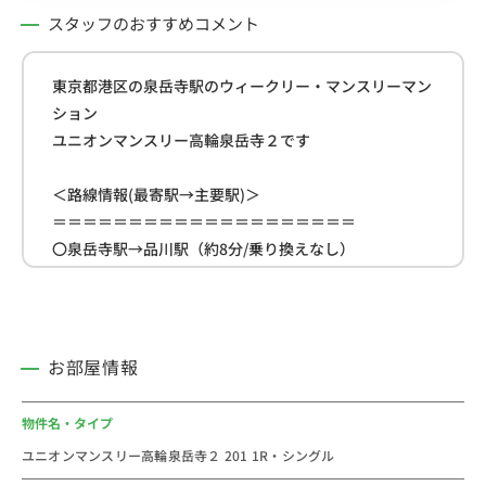
スタッフのおすすめコメント
東京都港区の泉岳寺駅のウィークリー・マンスリーマン
ション
ユニオンマンスリー高輪泉岳寺２です
＜路線情報(最寄駅→主要駅)＞
＝＝＝＝＝＝＝＝＝＝＝＝＝＝＝＝＝＝＝＝
〇泉岳寺駅→品川駅（約8分/乗り換えなし）
〇泉岳寺駅→渋谷駅（約14分/乗り換えなし）
〇泉岳寺駅→東京駅（約20分/乗り換えなし）
＝＝＝＝＝＝＝＝＝＝＝＝＝＝＝＝＝＝＝＝
お部屋情報
＜物件周辺情報＞
＝＝＝＝＝＝＝＝＝＝＝＝＝＝＝＝＝＝＝＝
物件名・タイプ
〇ピーコックストア三田伊皿子店（スーパー）… 93m
ユニオンマンスリー高輪泉岳寺２ 201 1R・シングル
〇ローソン三田4丁目店…114m