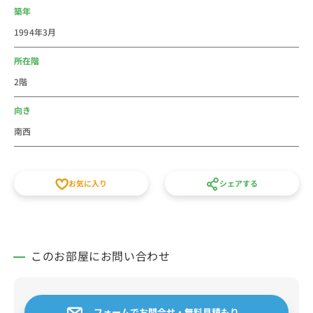
JR山手線に新しい駅ができるのですが、ちょうど泉岳
築年
寺エリアにできる予定です！
1994年3月
ビジネス街の品川・田町に挟まれ発展途中の泉岳寺エリ
ア。
所在階
名前の通り、【泉岳寺】という日本の歴史の中で名高い
2階
お寺です。
一度、足を運んでみてください♪
向き
＝＝＝＝＝＝＝＝＝＝＝＝＝＝＝＝＝＝＝＝＝＝＝
南西
お気に入り
シェアする
このお部屋にお問い合わせ
フォームでお問合せ・無料見積もり