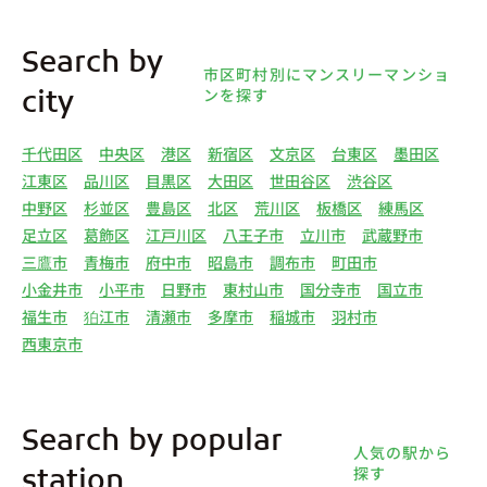
Search by
市区町村別にマンスリーマンショ
ンを探す
city
千代田区
中央区
港区
新宿区
文京区
台東区
墨田区
江東区
品川区
目黒区
大田区
世田谷区
渋谷区
中野区
杉並区
豊島区
北区
荒川区
板橋区
練馬区
足立区
葛飾区
江戸川区
八王子市
立川市
武蔵野市
三鷹市
青梅市
府中市
昭島市
調布市
町田市
小金井市
小平市
日野市
東村山市
国分寺市
国立市
福生市
狛江市
清瀬市
多摩市
稲城市
羽村市
西東京市
Search by popular
人気の駅から
探す
station