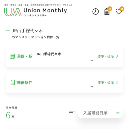
インターネット無料
モニター付きインターフォン
デスクランプ・フロアランプ
東京・神奈川・埼玉・千葉・茨城の
格安家具家電付きマンスリーマンション
0
0
JR山手線代々木
のマンスリーマンション物件一覧
JR山手線代々木
沿線・駅
変更・追加
詳細条件
変更・追加
該当部屋
6
室