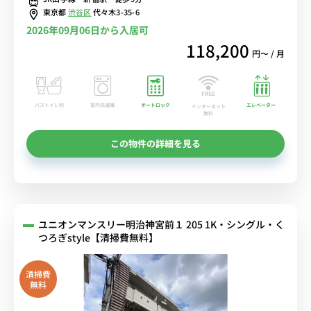
東京都
渋谷区
代々木3-35-6
2026年09月06日から入居可
118,200
円〜 / 月
バストイレ別
室内洗濯機
オートロック
エレベーター
インターネット
無料
この物件の詳細を見る
ユニオンマンスリー明治神宮前１ 205 1K・シングル・く
つろぎstyle【清掃費無料】
清掃費
無料