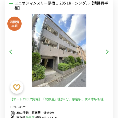
ユニオンマンスリー原宿１ 205 1R・シングル【清掃費半
額】
清掃費
半額
【オートロック完備】「北参道」徒歩2分、原宿駅、代々木駅も徒歩
約10分♪コンビニ至近で出張、通勤、通学幅広い層の方に人気■選
1R/18.48m²
べるWi-Fi格安レンタル中！
JR山手線 原宿駅 徒歩9分
東京都
渋谷区
千駄ヶ谷3-12-21