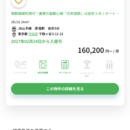
複数路線利用可！最寄の副都心線「北参道駅」は徒歩２分♪オートロ
ック付！■選べるWi-Fi格安レンタル中！
1R/16.24m²
JR山手線 原宿駅 徒歩9分
東京都
渋谷区
千駄ヶ谷3-12-21
2027年02月24日から入居可
160,200
円〜 / 月
バストイレ別
室内洗濯機
オートロック
エレベーター
インターネット
無料
この物件の詳細を見る