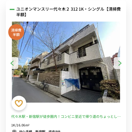
ユニオンマンスリー代々木２ 312 1K・シングル【清掃費
半額】
清掃費
半額
代々木駅・新宿駅が徒歩圏内！コンビニ至近で帰り道のちょっとした
買い物にも便利！■選べるWi-Fi格安レンタル中！
1K/16.06m²
JR山手線 新宿駅 徒歩9分