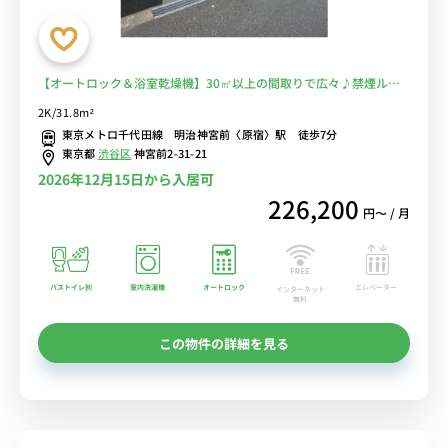
【オートロック＆浴室乾燥機】30㎡以上の間取りで広々♪禁煙ルー
ムで清潔なおうち時間を！駅徒歩7分も嬉しいハイスペ物件■選べる
2K/31.8m²
Wi-Fi格安レンタル中！
東京メトロ千代田線 明治神宮前〈原宿〉駅 徒歩7分
東京都
渋谷区
神宮前2-31-21
2026年12月15日から入居可
226,200
円〜 / 月
バストイレ別
室内洗濯機
オートロック
エレベーター
インターネット
無料
この物件の詳細を見る