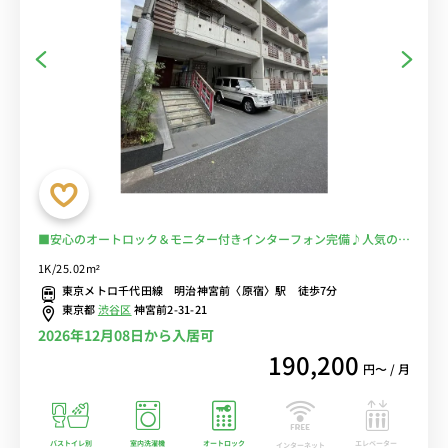
■安心のオートロック＆モニター付きインターフォン完備♪人気のバ
ストイレ別・浴室乾燥機・独立洗面台♪うれしい２口ガスコンロ♪ソ
1K/25.02m²
ファ＆ローテーブルでゆったりくつろげる♪■JR山手線「原宿駅」
東京メトロ千代田線 明治神宮前〈原宿〉駅 徒歩7分
徒歩9分／設備が充実してるお部屋です■選べるWi-Fi格安レンタル
東京都
渋谷区
神宮前2-31-21
中！
2026年12月08日から入居可
190,200
円〜 / 月
バストイレ別
室内洗濯機
オートロック
エレベーター
インターネット