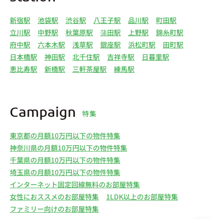
新宿駅
池袋駅
渋谷駅
八王子駅
品川駅
町田駅
立川駅
中野駅
秋葉原駅
蒲田駅
上野駅
錦糸町駅
府中駅
六本木駅
浅草駅
銀座駅
浜松町駅
田町駅
日本橋駅
神田駅
北千住駅
吉祥寺駅
日暮里駅
恵比寿駅
新橋駅
三軒茶屋駅
練馬駅
Campaign
特集
東京都の月額10万円以下の物件特集
神奈川県の月額10万円以下の物件特集
千葉県の月額10万円以下の物件特集
埼玉県の月額10万円以下の物件特集
インターネット固定回線無料のお部屋特集
女性におススメのお部屋特集
1LDK以上のお部屋特集
ファミリー向けのお部屋特集