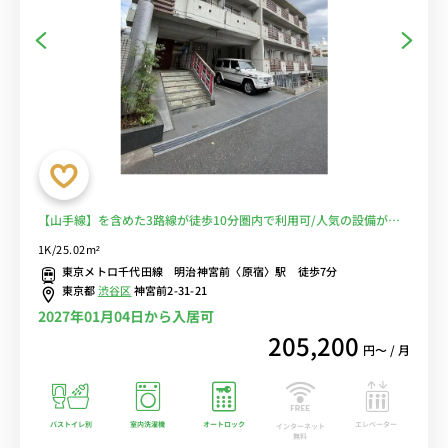
【山手線】を含めた3路線が徒歩10分圏内で利用可/人気の設備が揃
ったお部屋です。■選べるWi-Fi格安レンタル中！
1K/25.02m²
東京メトロ千代田線 明治神宮前〈原宿〉駅 徒歩7分
東京都
渋谷区
神宮前2-31-21
2027年01月04日から入居可
205,200
円〜 / 月
バストイレ別
室内洗濯機
オートロック
エレベーター
インターネット
無料