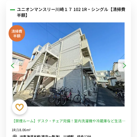
ユニオンマンスリー川崎１７ 102 1R・シングル【清掃費
半額】
清掃費
半額
【禁煙ルーム】デスク・チェア完備！室内洗濯機や冷蔵庫など生活家
電のあるお部屋/ＪＲ京浜東北線利用で鶴見駅＆蒲田駅まで1駅/深夜
1R/18.06m²
24時まで営業スーパー・サミットストアや川崎幸市場まで徒歩約5分
JR東海道本線(東京～熱海) 川崎駅 徒歩12分