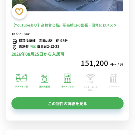
【YouTubeあり】高輪台と品川駅高輪口の出張・研修におススメ！
電車に乗らずに安心徒歩通勤♪■選べるWi-Fi格安レンタル中！
1K/22.18m²
都営浅草線 高輪台駅 徒歩3分
東京都
港区
白金台2-12-33
2026年08月25日から入居可
151,200
円〜 / 月
バストイレ別
室内洗濯機
オートロック
エレベーター
インターネット
無料
この物件の詳細を見る