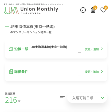
インターネット無料
モニター付きインターフォン
デスクランプ・フロアランプ
東京・神奈川・埼玉・千葉・茨城の
格安家具家電付きマンスリーマンション
0
0
JR東海道本線(東京～熱海)
のマンスリーマンション物件一覧
JR東海道本線(東京～熱海)
沿線・駅
変更・追加
詳細条件
変更・追加
該当部屋
216
室