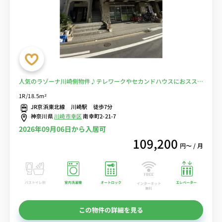
人気のラゾーナ川崎側物件♪テレワークやセカンドハウスにおスス
メ！電車を回避して安全生活■選べるWi-Fi格安レンタル中！
1R/18.5m²
JR京浜東北線 川崎駅 徒歩7分
神奈川県
川崎市幸区
南幸町2-21-7
2026年09月06日から入居可
109,200
円〜 / 月
バストイレ別
室内洗濯機
オートロック
エレベーター
インターネット
無料
この物件の詳細を見る