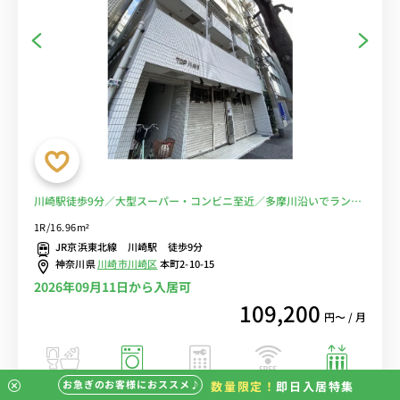
川崎駅徒歩9分／大型スーパー・コンビニ至近／多摩川沿いでランニ
ング♪■選べるWi-Fi格安レンタル中！
1R/16.96m²
JR京浜東北線 川崎駅 徒歩9分
神奈川県
川崎市川崎区
本町2-10-15
2026年09月11日から入居可
109,200
円〜 / 月
お急ぎのお客様におススメ♪
数量限定！
即日入居特集
バストイレ別
室内洗濯機
オートロック
エレベーター
インターネット
無料