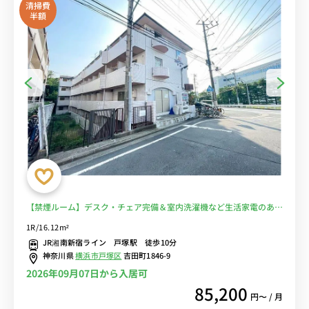
清掃費
半額
【禁煙ルーム】デスク・チェア完備＆室内洗濯機など生活家電のある
お部屋/明治学院大学まで徒歩通学/JR湘南新宿ライン利用で横浜駅
1R/16.12m²
まで1駅＆渋谷駅や新宿駅までダイレクトアクセス■選べるWi-Fi格安
JR湘南新宿ライン 戸塚駅 徒歩10分
レンタル中！
神奈川県
横浜市戸塚区
吉田町1846-9
2026年09月07日から入居可
85,200
円〜 / 月