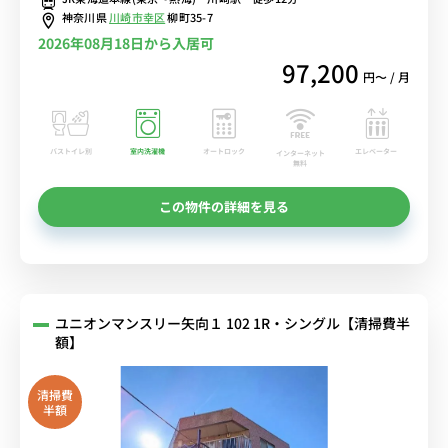
■選べるWi-Fi格安レンタル中！
神奈川県
川崎市幸区
柳町35-7
2026年08月18日から入居可
97,200
円〜 / 月
バストイレ別
室内洗濯機
オートロック
エレベーター
インターネット
無料
この物件の詳細を見る
ユニオンマンスリー矢向１ 102 1R・シングル【清掃費半
額】
清掃費
半額