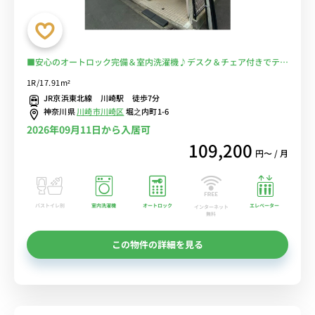
■安心のオートロック完備＆室内洗濯機♪デスク＆チェア付きでテレ
ワークにもおすすめ♪■京急本線「京急川崎駅」徒歩4分/JR線も徒
1R/17.91m²
歩圏内で多数の路線利用可能/東京・秋葉原・横浜まで乗換なし■選
JR京浜東北線 川崎駅 徒歩7分
べるWi-Fi格安レンタル中！
神奈川県
川崎市川崎区
堀之内町1-6
2026年09月11日から入居可
109,200
円〜 / 月
バストイレ別
室内洗濯機
オートロック
エレベーター
インターネット
無料
この物件の詳細を見る