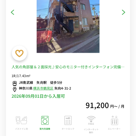
人気の角部屋＆２面採光♪安心のモニター付きインターフォン完備♪
人気のデスク＆チェア付き♪■JR南武線「矢向駅」徒歩5分/川崎駅
1R/17.43m²
や武蔵小杉駅へ乗換なし/24時間営業のスーパーマーケット「西友」
JR南武線 矢向駅 徒歩5分
へ徒歩5分■選べるWi-Fi格安レンタル中！
神奈川県
横浜市鶴見区
矢向4-31-2
2026年09月01日から入居可
91,200
円〜 / 月
バストイレ別
室内洗濯機
オートロック
エレベーター
インターネット
無料