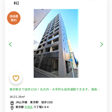
料】
清掃費
無料
東京駅まで徒歩15分！丸の内・大手町も徒歩通勤できます。満員電
車を回避しよう！【マイクロバブルシャワーヘッドがあるお部屋】■
1K/21.26m²
選べるWi-Fi格安レンタル中！
JR山手線 東京駅 徒歩15分
東京都
中央区
八丁堀3-8-4