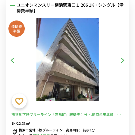
ユニオンマンスリー横浜駅東口１ 206 1K・シングル【清
掃費半額】
清掃費
半額
市営地下鉄ブルーライン「高島町」駅徒歩１分・JR京浜東北線「横
浜」駅徒歩７分！オートロック♪室内洗濯機付■選べるWi-Fi格安レ
1K/22.33m²
ンタル中！
横浜市営地下鉄ブルーライン 高島町駅 徒歩1分