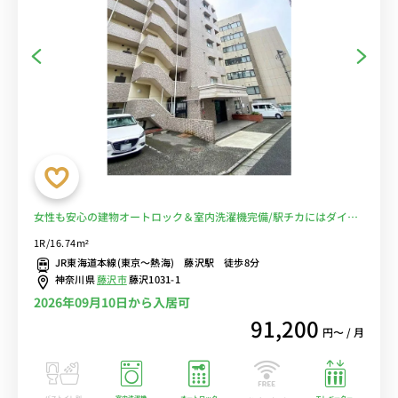
女性も安心の建物オートロック＆室内洗濯機完備/駅チカにはダイエ
ーやドン・キホーテなどスーパーマーケットやショッピングモールが
1R/16.74m²
複数あり買い物におすすめ■選べるWi-Fi格安レンタル中！
JR東海道本線(東京～熱海) 藤沢駅 徒歩8分
神奈川県
藤沢市
藤沢1031-1
2026年09月10日から入居可
91,200
円〜 / 月
バストイレ別
室内洗濯機
オートロック
エレベーター