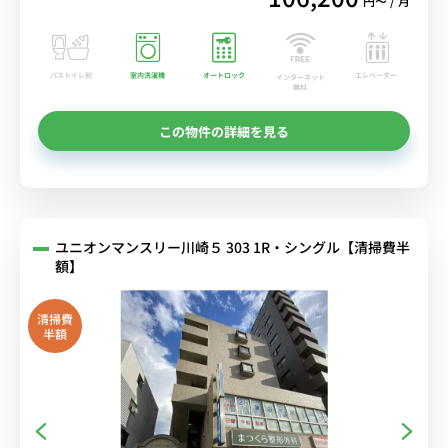
円〜 / 月
バストイレ別
室内洗濯機
オートロック
エレベーター
インターネット
無料
この物件の詳細を見る
ユニオンマンスリー川崎５ 303 1R・シングル【清掃費半
額】
清掃費
半額