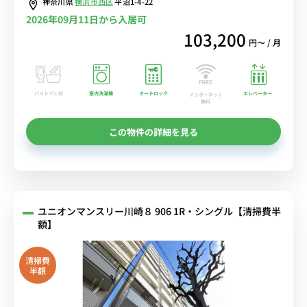
神奈川県
横浜市西区
平沼1-4-22
2026年09月11日から入居可
103,200
円〜 / 月
バストイレ別
室内洗濯機
オートロック
エレベーター
インターネット
無料
この物件の詳細を見る
ユニオンマンスリー川崎８ 906 1R・シングル【清掃費半
額】
清掃費
半額