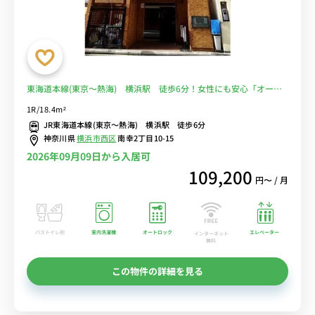
東海道本線(東京～熱海) 横浜駅 徒歩6分！女性にも安心「オート
ロック」「室内洗濯機」■選べるWi-Fi格安レンタル中！
1R/18.4m²
JR東海道本線(東京～熱海) 横浜駅 徒歩6分
神奈川県
横浜市西区
南幸2丁目10-15
2026年09月09日から入居可
109,200
円〜 / 月
バストイレ別
室内洗濯機
オートロック
エレベーター
インターネット
無料
この物件の詳細を見る