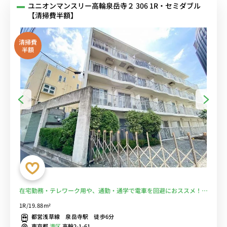
ユニオンマンスリー高輪泉岳寺２ 306 1R・セミダブル
【清掃費半額】
清掃費
半額
在宅勤務・テレワーク用や、通勤・通学で電車を回避におススメ！ス
ーパー徒歩１分で食事もOK!■選べるWi-Fi格安レンタル中！
1R/19.88m²
都営浅草線 泉岳寺駅 徒歩6分
東京都
港区
高輪2-1-61