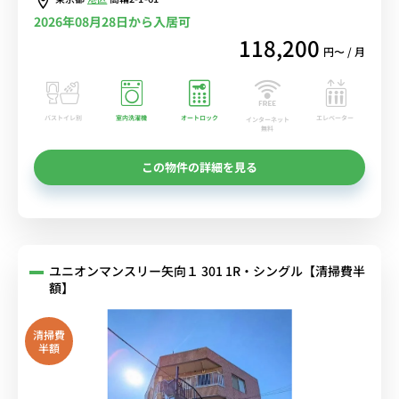
2026年08月28日から入居可
118,200
円〜 / 月
バストイレ別
室内洗濯機
オートロック
エレベーター
インターネット
無料
この物件の詳細を見る
ユニオンマンスリー矢向１ 301 1R・シングル【清掃費半
額】
清掃費
半額