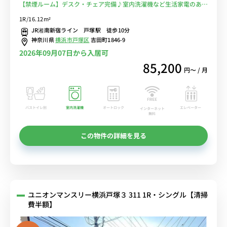
【禁煙ルーム】デスク・チェア完備♪室内洗濯機など生活家電のある
お部屋/明治学院大学まで徒歩通学/JR湘南新宿ライン利用で横浜駅
1R/16.12m²
まで1駅＆渋谷駅や新宿駅までダイレクトアクセス■選べるWi-Fi格安
JR湘南新宿ライン 戸塚駅 徒歩10分
レンタル中！
神奈川県
横浜市戸塚区
吉田町1846-9
2026年09月07日から入居可
85,200
円〜 / 月
バストイレ別
室内洗濯機
オートロック
エレベーター
インターネット
無料
この物件の詳細を見る
ユニオンマンスリー横浜戸塚３ 311 1R・シングル【清掃
費半額】