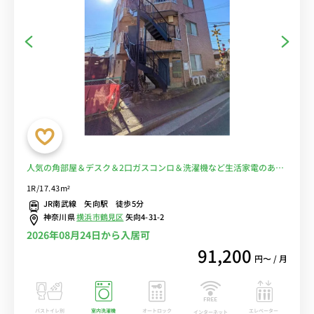
人気の角部屋＆デスク＆2口ガスコンロ＆洗濯機など生活家電のある
お部屋/JR南武線沿線、川崎駅や武蔵小杉駅へ乗換なし＆24時間営業
1R/17.43m²
のスーパーマーケット「西友」へ徒歩5分■選べるWi-Fi格安レンタル
JR南武線 矢向駅 徒歩5分
中！
神奈川県
横浜市鶴見区
矢向4-31-2
2026年08月24日から入居可
91,200
円〜 / 月
バストイレ別
室内洗濯機
オートロック
エレベーター
インターネット