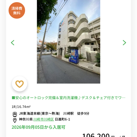
清掃費
無料
■安心のオートロック完備＆室内洗濯機♪デスク＆チェア付きでワー
クスペースにもおすすめ♪２ドア冷蔵庫でたっぷり収納♪■川崎駅か
1R/16.74m²
ら多数の路線が利用可能/東京・秋葉原・横浜まで乗換なし/コンビニ
JR東海道本線(東京～熱海) 川崎駅 徒歩9分
至近■選べるWi-Fi格安レンタル中！
神奈川県
川崎市川崎区
日進町6-1
2026年09月05日から入居可
106,200