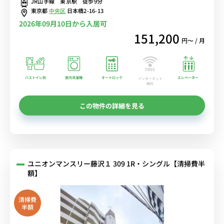
JR山手線 東京駅 徒歩9分
東京都
中央区
日本橋2-16-13
2026年09月10日から入居可
151,200
円〜 / 月
バストイレ別
室内洗濯機
オートロック
エレベーター
インターネット
無料
この物件の詳細を見る
ユニオンマンスリー藤沢１ 309 1R・シングル【清掃費半
額】
清掃費
半額