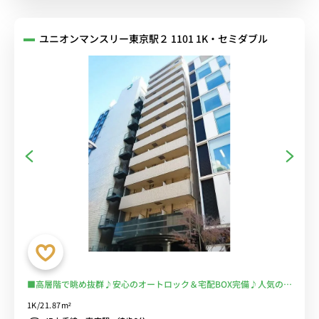
ユニオンマンスリー東京駅２ 1101 1K・セミダブル
■高層階で眺め抜群♪安心のオートロック＆宅配BOX完備♪人気のバ
ストイレ別♪デスクとチェアのあるお部屋♪■東京メトロ東西線「日
1K/21.87m²
本橋駅」徒歩2分■選べるWi-Fi格安レンタル中！