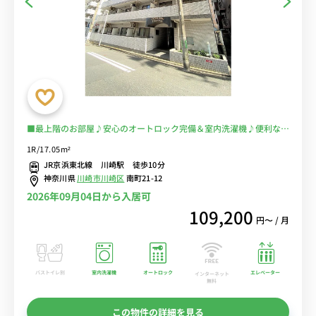
■最上階のお部屋♪安心のオートロック完備＆室内洗濯機♪便利な宅
配BOXあり♪テレワークにおすすめのデスク＆チェア付き♪■JR
1R/17.05m²
線・京急本線の利用が可能/東京・品川まで乗換なし/駅前には「ラゾ
JR京浜東北線 川崎駅 徒歩10分
ーナ川崎」や「ダイス」などショッピングモールも多数■選べるWi-
神奈川県
川崎市川崎区
南町21-12
Fi格安レンタル中！
2026年09月04日から入居可
109,200
円〜 / 月
バストイレ別
室内洗濯機
オートロック
エレベーター
インターネット
無料
この物件の詳細を見る