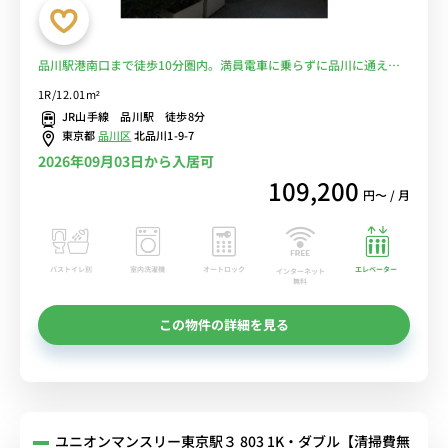
品川駅港南口まで徒歩10分圏内。満員電車に乗らずに品川に通え
る！スーパー徒歩4分♪■選べるWi-Fi格安レンタル中！
1R/12.01m²
JR山手線 品川駅 徒歩8分
東京都
品川区
北品川1-9-7
2026年09月03日から入居可
109,200
円〜 / 月
バストイレ別
室内洗濯機
オートロック
エレベーター
インターネット
無料
この物件の詳細を見る
ユニオンマンスリー東京駅３ 803 1K・ダブル【清掃費無