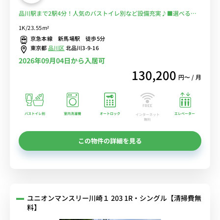
品川駅まで2駅4分！人気のバストイレ別など設備充実♪■選べるWi-
Fi格安レンタル中！
1K/23.55m²
京急本線 新馬場駅 徒歩5分
東京都
品川区
北品川3-9-16
2026年09月04日から入居可
130,200
円〜 / 月
バストイレ別
室内洗濯機
オートロック
エレベーター
インターネット
無料
この物件の詳細を見る
ユニオンマンスリー川崎１ 203 1R・シングル【清掃費無
料】