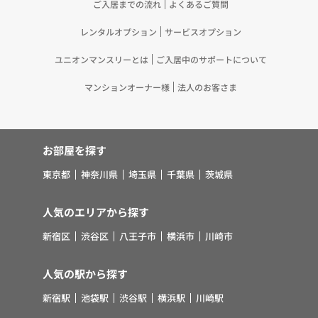
ご入居までの流れ
よくあるご質問
よびご連絡等の実施
レンタルオプション
サービスオプション
5.お客様・オーナー様の個人情報の第三者への提
供 （1）弊社は、次に掲げる場合を除き、弊社が
ユニオンマンスリーとは
ご入居中のサポートについて
取り扱う個人情報を、あらかじめお客様およびオー
ナー様の同意を得ないで、第三者に提供いたしませ
マンションオーナー様
法人のお客さま
ん。 ①法令に基づく場合 ②人の生命、身体また
は財産の保護のために必要がある場合であって、お
客様の同意を得ることが困難であるとき ③公衆衛
お部屋を探す
生の向上または児童の健全な育成の推進のために特
に必要がある場合であって、お客様の同意を得るこ
東京都
神奈川県
埼玉県
千葉県
茨城県
とが困難であるとき ④国の機関若しくは地方公共
団体またはその委託を受けた者が法令の定める事務
人気のエリアから探す
を遂行することに対して協力する必要がある場合で
新宿区
渋谷区
八王子市
横浜市
川崎市
あって、お客様の同意を得ることにより当該事務の
遂行に支障を及ぼすおそれがあるとき ⑤その他法
令で認められる場合 （2）上記(1)にかかわらず、
人気の駅から探す
弊社は、お客様およびオーナー様の個人情報を、次
新宿駅
池袋駅
渋谷駅
横浜駅
川崎駅
に掲げる第三者に提供することがあります。①対象