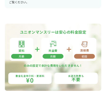
ご覧ください。
ユニオンマンスリーは安心の料金設定
清掃費
共益費
賃料
月額
月額
初回
のみの設定で余計な費用をいただきません！
敷金礼金仲介料・更新料
水道光熱費も
¥0
不要