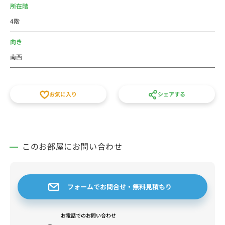
所在階
法人のご利用は社宅・寮からの切替で経費削減が出来る
4階
かもしれません。新人研修や出張にもご利用しやすいエ
リアです。
向き
個人での初めての社会人の一人暮らしなどに、家具家電
南西
付き短期賃貸マンションの格安ウィークリー・マンスリ
ーマンションとしてご利用ください。横浜市は東京都心
から離れていますが、街が充実していたり電車で少し移
お気に入り
シェアする
動するだけでも、買い物も観光もしやすいです。徒歩15
分以内、月額家賃、間取りなど条件で他の賃貸住宅とも
比べてください。敷金・礼金・仲介手数料の初期費用不
要、水道光熱費不要の家具家電付き短期賃貸マンション
このお部屋にお問い合わせ
です。スタッフ一同皆様のご予約をお待ちしておりま
す。
フォームでお問合せ・無料見積もり
お電話でのお問い合わせ