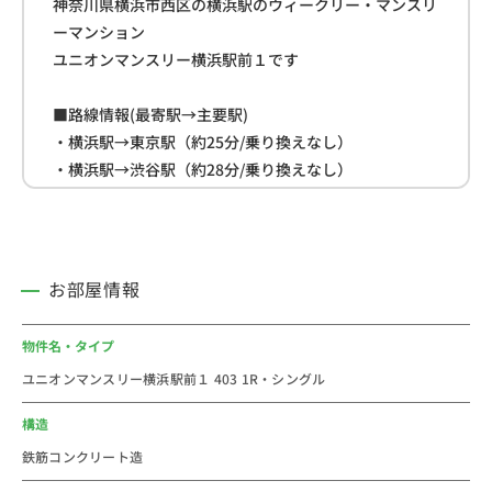
神奈川県横浜市西区の横浜駅のウィークリー・マンスリ
ーマンション
ユニオンマンスリー横浜駅前１です
■路線情報(最寄駅→主要駅)
・横浜駅→東京駅（約25分/乗り換えなし）
・横浜駅→渋谷駅（約28分/乗り換えなし）
・横浜駅→新宿駅（約34分/乗り換えなし）
■周辺情報
・ファミリーマート(約99ｍ)
お部屋情報
・まいばすけっと(約300ｍ)
・ショッピングモール「横浜ビブレ」(約300ｍ)
物件名・タイプ
ユニオンマンスリー横浜駅前１ 403 1R・シングル
■横浜駅おススメコメント
神奈川県横浜市西区の横浜駅のウィークリー・マンスリ
構造
ーマンションです。
鉄筋コンクリート造
横浜市(YOKOHAMA CITY)は、神奈川県東部に位置する