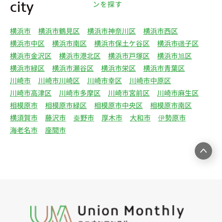
し、また、利用目的を達成するために必要な範囲で
ンを探す
city
個人情報を第三者へ提供いたします。（1）マンス
リー物件の紹介、利用契約に関する連絡、利用契約
横浜市
横浜市鶴見区
横浜市神奈川区
横浜市西区
の締結、履行。（2）弊社の他のマンスリー物件お
横浜市中区
横浜市南区
横浜市保土ケ谷区
横浜市磯子区
よびサービスの紹介ならびにお客様・オーナー様に
横浜市金沢区
横浜市港北区
横浜市戸塚区
横浜市旭区
とって有用と思われる弊社提携先の商品・サービス
横浜市緑区
横浜市瀬谷区
横浜市栄区
横浜市青葉区
等を紹介するためのダイレクトメール、住環境向上
川崎市
川崎市川崎区
川崎市幸区
川崎市中原区
のためのアンケート等の発送（3）賃貸事業におけ
川崎市高津区
川崎市多摩区
川崎市宮前区
川崎市麻生区
る情報・サービスを提供するための郵便物、電話、
相模原市
相模原市緑区
相模原市中央区
相模原市南区
電子メールまたは訪問等による営業活動（4）不動
横須賀市
藤沢市
秦野市
厚木市
大和市
伊勢原市
産物件の紹介・賃貸借契約・サブリース契約等の締
海老名市
座間市
結、履行および契約管理、契約後管理（5）弊社ホ
ームページ上にて実施するお客様・オーナー様向け
サービスの提供（6）お客様・オーナー様からのお
問合せに対する回答、連絡、確認（7）サービスへ
の登録およびサービス利用時の本人認証ならびにお
客様およびオーナー様の管理（8）サービスの保
守、管理（9）サービスの改善のためおよびサービ
スの企画、研究および開発のため（10）本ポリシー