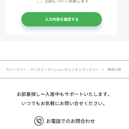
上記について同意します
記簿謄本、電話帳、インターネット掲載情報等）な
どから適法かつ公正な手段により個人情報を取得い
たします。
入力内容を確認する
3.弊社が保有する個人情報 （1）マンスリー物件
の利用希望者様・契約者様・入居者様、同居人様
（以下総称して「お客様」といいます）の次に掲げ
る個人情報を取得します。①お客様の基本情報 氏
名、住所、郵便番号、性別、生年月日、電話番号、
メールアドレス、アカウントのIDおよびパスワー
ド、免許証・住民票など公的証明書に関する情報等
ウィークリー・マンスリーマンションのユニオンマンスリー
神奈川県
②お取引に関する情報 お取引内容に関する情報
等 ③決済に関する情報 クレジットカードに関す
る情報、決済およびその方法に関する情報等 ④サ
お部屋探し〜入居中もサポートいたします。
ービスのご利用に際して取得する情報 端末識別
子、広告識別子、IPアドレス、クッキーデータおよ
いつでもお気軽にお問い合せください。
びクッキー類似技術を利用した情報等の端末・ブラ
ウザ等に関する情報、閲覧した対象サイトのURLや
お電話でのお問合わせ
閲覧時刻、リファラー情報ならびにクッキーIDや広
告識別子等の各種識別子に紐づく検索履歴および購