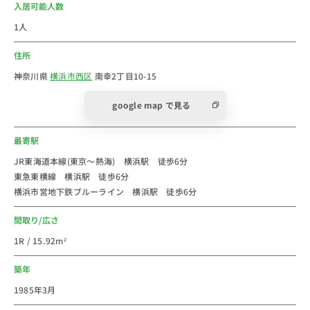
市です。神奈川県の県庁所在地及び人口が最多の市で、
入居可能人数
政令指定都市でもあります。2024年の横浜市の人口は
1人
約377万人で、東京23区を除く全国の市区町村としては
住所
最多の人口でもあります。2024年の横浜市西区の人口
は約10万人です
神奈川県
横浜市西区
南幸2丁目10-15
google map で見る
横浜駅前には、横浜高島屋、そごう横浜店、ジョイナ
ス、横浜ベイクォーター、横浜ポルタ、横浜ビブレ、横
最寄駅
浜モアーズ、スカイビル、マルイシティ横浜、ルミネ横
浜、NEWoMan横浜などのショッピング施設が西口・東
JR東海道本線(東京～熱海) 横浜駅 徒歩6分
東急東横線 横浜駅 徒歩6分
口にあります。横浜駅西口・東口ともにグルメがたくさ
横浜市営地下鉄ブルーライン 横浜駅 徒歩6分
ん。焼き鳥やダイニングバー、ラーメン、洋食、海鮮、
中華、イタリアンなど有名店がたくさんあります。
間取り/広さ
東口には日産自動車株式会社 グローバル本社、富士フ
1R / 15.92m²
イルムビジネスイノベーション株式会社 横浜みなとみ
らい事業所などの企業があります。横浜アンパンマンこ
築年
どもミュージアムやKアリーナ横浜もあり、多くの観光
1985年3月
客が集まります。