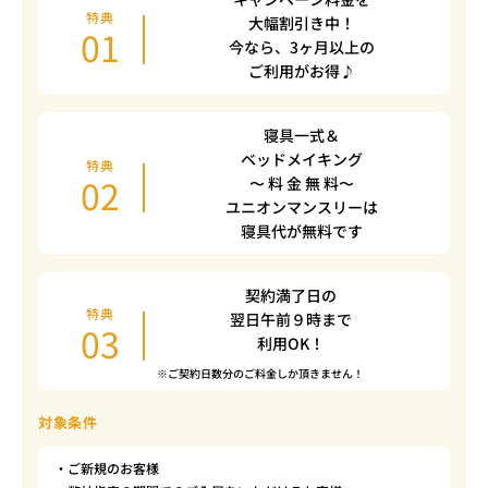
特典
大幅割引き中！
01
今なら、3ヶ月以上の
ご利用がお得♪
寝具一式＆
ベッドメイキング
特典
02
〜 料 金 無 料〜
ユニオンマンスリーは
寝具代が無料です
契約満了日の
特典
翌日午前９時まで
03
利用OK！
※ご契約日数分のご料金しか頂きません！
対象条件
・ご新規のお客様