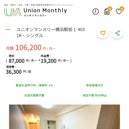
東京・神奈川・埼玉・千葉・茨城の
格安家具家電付きマンスリーマンション
0
0
ユニオンマンスリー横浜駅前１ 403
1R・シングル
106,200
月額
円 / 月〜
賃料
共益費：
87,000
19,200
+
(
)
円 / 月〜
円 / 月〜
清掃費：
36,300
円 / 回
敷金礼金仲介料・更新料 ￥0
家具家電付き
水道光熱費不要
来店不要 WEB申込