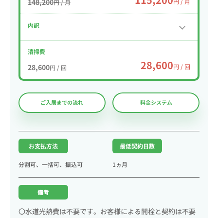
148,200
円 / 月
円 / 月
内訳
清掃費
28,600
28,600
円 / 回
円 / 回
ご入居までの流れ
料金システム
お支払方法
最低契約日数
分割可、一括可、振込可
1ヵ月
備考
〇水道光熱費は不要です。お客様による開栓と契約は不要