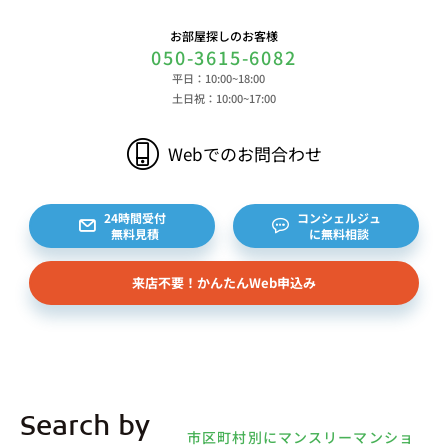
買履歴等に関する情報等 ⑤その他の情報 当社に
お部屋探しのお客様
対するお問い合わせ・ご連絡等に関する情報等 ま
050-3615-6082
た、お客様の個人情報は、弊社のデータベースシス
平日：10:00~18:00
テムに登録されます。登録されるお客様の個人情報
土日祝：10:00~17:00
は利用申込書、ご利用約款、 請求書、領収書、見
積書等をもとに登録されます。 （2）弊社と賃貸
Webでのお問合わせ
借契約を締結している不動産所有者様および所有者
様から委託を受けた個人または企業、サブリース契
約等のお問合せをいただいた個人または企業、イン
24時間受付
コンシェルジュ
無料見積
に無料相談
ターネット上の不動産オーナーサイト等からの査定
依頼者、 公開情報などから取得した不動産所有者
来店不要！かんたんWeb申込み
様（以下総称して「オーナー様」といいます）の個
人情報を取得します。取得する個人情報は、上記
(1)①～⑤のとおりです。また、オーナー様の個人
情報は、弊社データベースシステムに登録されま
す。
4.利用目的について 弊社は、取得した個人情報を
Search by
下記（1）～（13）における利用目的のために利用
市区町村別にマンスリーマンショ