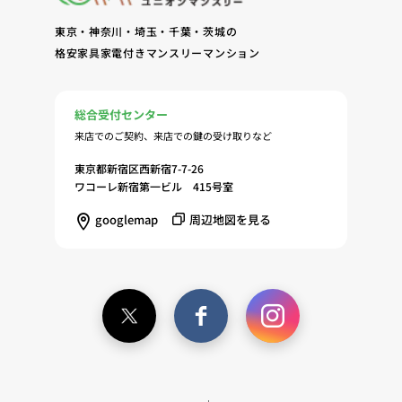
への同意に基づき、当ウェブサイトの利用履歴に関
東京・神奈川・埼玉・千葉・茨城の
する情報等の個人情報について、調査・分析会社、
格安家具家電付きマンスリーマンション
アフィリエーター、SNS事業者、広告関係会社、広
告配信事業者、DMP事業者その他業務を提携する
事業者（以下「提携事業者等」といいます。）が既
総合受付センター
に保有する個人情報と当社から取得する個人情報を
来店でのご契約、来店での鍵の受け取りなど
突合して、お客様の当ウェブサイトの利用履歴等の
調査・分析、広告の効果測定およびその結果を利用
東京都新宿区西新宿7-7-26
し、興味関心・嗜好に応じたサービスに関する広告
ワコーレ新宿第一ビル 415号室
を配信する等のマーケティング活動を行うため
googlemap
周辺地図を見る
（11）本ポリシーへの同意に基づき、提携事業者等
が取得する個人情報の提供を受け、当社が既に有し
ている個人情報を突合して「4.利用目的について」
記載の目的で利用するため（12）本ポリシーへの同
意に基づき、提携事業者等が取得した個人関連情報
の提供を受け、当社が既に有している個人情報を突
合して「4.利用目的について」記載の目的で利用す
るため（13）上記(1)～(12)に付随するアフターサ
ービス、マーケティング活動、お問い合わせ対応お