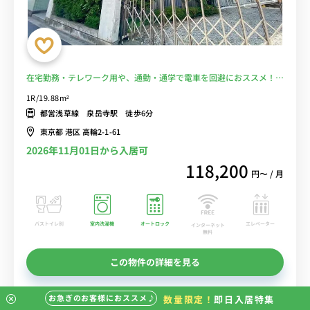
在宅勤務・テレワーク用や、通勤・通学で電車を回避におススメ！ス
ーパー徒歩１分で食事もOK!■選べるWi-Fi格安レンタル中！
1R/19.88m²
都営浅草線 泉岳寺駅 徒歩6分
東京都 港区 高輪2-1-61
2026年11月01日から入居可
118,200
円〜 / 月
バストイレ別
室内洗濯機
オートロック
エレベーター
インターネット
無料
この物件の詳細を見る
お急ぎのお客様におススメ♪
数量限定！
即日入居特集