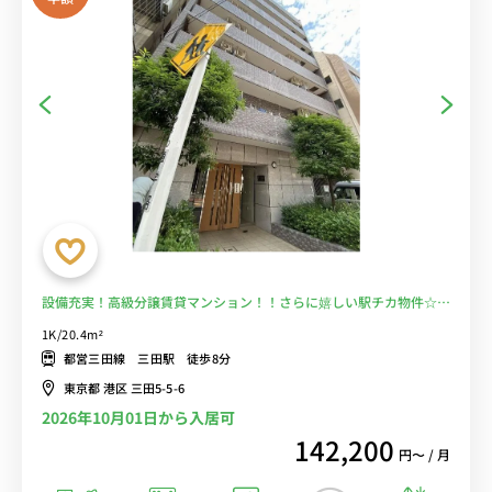
設備充実！高級分譲賃貸マンション！！さらに嬉しい駅チカ物件☆■
選べるWi-Fi格安レンタル中！
1K/20.4m²
都営三田線 三田駅 徒歩8分
東京都 港区 三田5-5-6
2026年10月01日から入居可
142,200
円〜 / 月