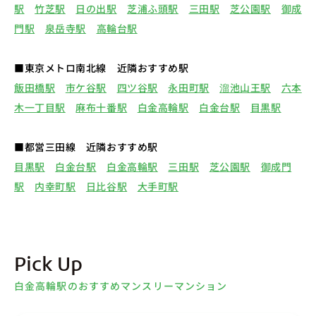
駅
竹芝駅
日の出駅
芝浦ふ頭駅
三田駅
芝公園駅
御成
門駅
泉岳寺駅
高輪台駅
■東京メトロ南北線 近隣おすすめ駅
飯田橋駅
市ケ谷駅
四ツ谷駅
永田町駅
溜池山王駅
六本
木一丁目駅
麻布十番駅
白金高輪駅
白金台駅
目黒駅
■都営三田線 近隣おすすめ駅
目黒駅
白金台駅
白金高輪駅
三田駅
芝公園駅
御成門
駅
内幸町駅
日比谷駅
大手町駅
Pick Up
白金高輪駅のおすすめマンスリーマンション