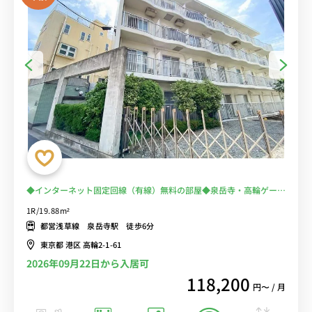
◆インターネット固定回線（有線）無料の部屋◆泉岳寺・高輪ゲート
ウェイ勤務の徒歩通勤におススメ！電車通勤を回避♪スーパー徒歩１
1R/19.88m²
分！
都営浅草線 泉岳寺駅 徒歩6分
東京都 港区 高輪2-1-61
2026年09月22日から入居可
118,200
円〜 / 月