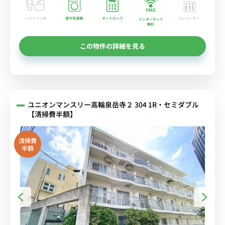
バストイレ別
室内洗濯機
オートロック
エレベーター
インターネット
無料
この物件の詳細を見る
ユニオンマンスリー高輪泉岳寺２ 304 1R・セミダブル
【清掃費半額】
清掃費
半額