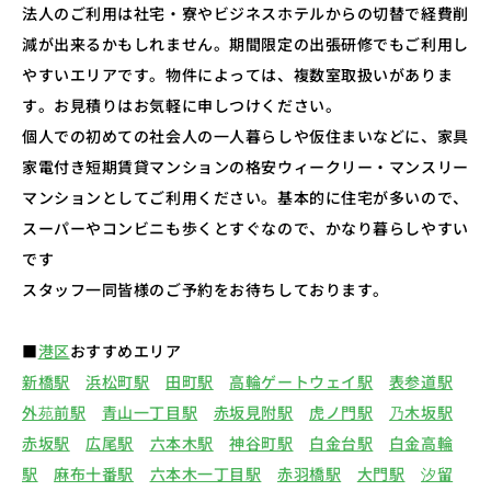
法人のご利用は社宅・寮やビジネスホテルからの切替で経費削
減が出来るかもしれません。期間限定の出張研修でもご利用し
やすいエリアです。物件によっては、複数室取扱いがありま
す。お見積りはお気軽に申しつけください。
個人での初めての社会人の一人暮らしや仮住まいなどに、家具
家電付き短期賃貸マンションの格安ウィークリー・マンスリー
マンションとしてご利用ください。基本的に住宅が多いので、
スーパーやコンビニも歩くとすぐなので、かなり暮らしやすい
です
スタッフ一同皆様のご予約をお待ちしております。
■
港区
おすすめエリア
新橋駅
浜松町駅
田町駅
高輪ゲートウェイ駅
表参道駅
外苑前駅
青山一丁目駅
赤坂見附駅
虎ノ門駅
乃木坂駅
赤坂駅
広尾駅
六本木駅
神谷町駅
白金台駅
白金高輪
駅
麻布十番駅
六本木一丁目駅
赤羽橋駅
大門駅
汐留