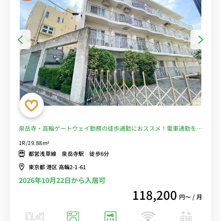
泉岳寺・高輪ゲートウェイ勤務の徒歩通勤におススメ！電車通勤を回
避♪スーパー徒歩１分！■選べるWi-Fi格安レンタル中！
1R/19.88m²
都営浅草線 泉岳寺駅 徒歩6分
東京都 港区 高輪2-1-61
2026年10月22日から入居可
118,200
円〜 / 月