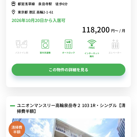
分！
都営浅草線 泉岳寺駅 徒歩6分
東京都 港区 高輪2-1-61
2026年10月20日から入居可
118,200
円〜 / 月
バストイレ別
室内洗濯機
オートロック
エレベーター
インターネット
無料
この物件の詳細を見る
ユニオンマンスリー高輪泉岳寺２ 103 1R・シングル【清
掃費半額】
清掃費
半額