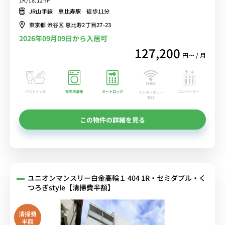
1K/18.12m²
♪■複数路線の利用が可能/新宿・渋谷・東京まで乗換なしでアクセ
JR山手線 恵比寿駅 徒歩11分
ス/国立科学博物館付属公園で自然も満喫できる■選べるWi-Fi格安レ
東京都 渋谷区 恵比寿2丁目27-23
ンタル中！
2026年09月09日から入居可
127,200
円〜 / 月
バストイレ別
室内洗濯機
オートロック
エレベーター
インターネット
無料
この物件の詳細を見る
ユニオンマンスリー白金高輪１ 404 1R・セミダブル・く
つろぎstyle【清掃費半額】
清掃費
半額