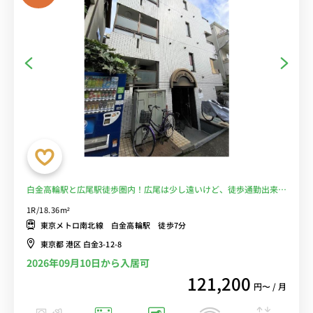
白金高輪駅と広尾駅徒歩圏内！広尾は少し遠いけど、徒歩通勤出来る
希少物件♪オートロック付き・コンビニ至近■選べるWi-Fi格安レン
1R/18.36m²
タル中！
東京メトロ南北線 白金高輪駅 徒歩7分
東京都 港区 白金3-12-8
2026年09月10日から入居可
121,200
円〜 / 月