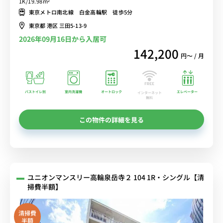
1K/19.98m²
■選べるWi-Fi格安レンタル中！
東京メトロ南北線 白金高輪駅 徒歩5分
東京都 港区 三田5-13-9
2026年09月16日から入居可
142,200
円〜 / 月
バストイレ別
室内洗濯機
オートロック
エレベーター
インターネット
無料
この物件の詳細を見る
ユニオンマンスリー高輪泉岳寺２ 104 1R・シングル【清
掃費半額】
清掃費
半額