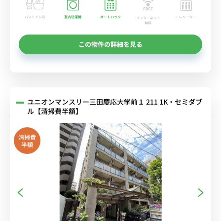
バストイレ別
室内洗濯機
オートロック
エレベーター
インターネット
無料
この物件の詳細を見る
ユニオンマンスリー三田慶応大学前１ 211 1K・セミダブ
ル【清掃費半額】
清掃費
半額