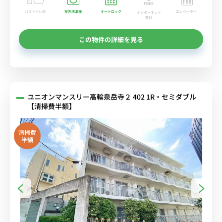
バストイレ別
室内洗濯機
オートロック
エレベーター
インターネット
無料
この物件の詳細を見る
ユニオンマンスリー高輪泉岳寺２ 402 1R・セミダブル
【清掃費半額】
清掃費
半額