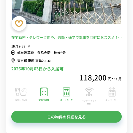
在宅勤務・テレワーク用や、通勤・通学で電車を回避におススメ！ス
ーパー徒歩１分で食事もOK!■選べるWi-Fi格安レンタル中！
1R/19.88m²
都営浅草線 泉岳寺駅 徒歩6分
東京都 港区 高輪2-1-61
2026年10月03日から入居可
118,200
円〜 / 月
バストイレ別
室内洗濯機
オートロック
エレベーター
インターネット
無料
この物件の詳細を見る