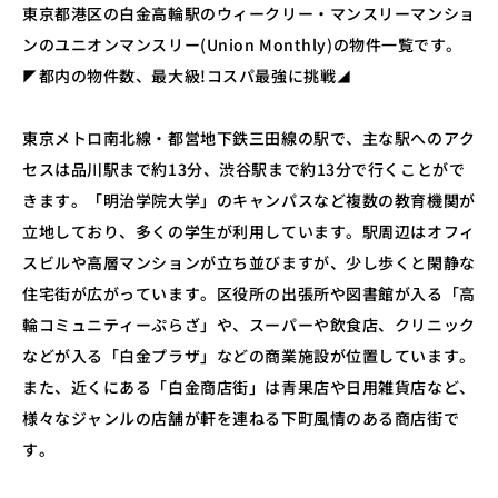
東京都港区の白金高輪駅のウィークリー・マンスリーマンショ
ンのユニオンマンスリー(Union Monthly)の物件一覧です。
◤都内の物件数、最大級!コスパ最強に挑戦◢
東京メトロ南北線・都営地下鉄三田線の駅で、主な駅へのアク
セスは品川駅まで約13分、渋谷駅まで約13分で行くことがで
きます。「明治学院大学」のキャンパスなど複数の教育機関が
立地しており、多くの学生が利用しています。駅周辺はオフィ
スビルや高層マンションが立ち並びますが、少し歩くと閑静な
住宅街が広がっています。区役所の出張所や図書館が入る「高
輪コミュニティーぷらざ」や、スーパーや飲食店、クリニック
などが入る「白金プラザ」などの商業施設が位置しています。
また、近くにある「白金商店街」は青果店や日用雑貨店など、
様々なジャンルの店舗が軒を連ねる下町風情のある商店街で
す。