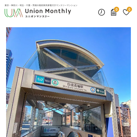
デスクランプ・フロアランプ
インターネット無料
モニター付きインターフォン
東京・神奈川・埼玉・千葉・茨城の
格安家具家電付きマンスリーマンション
0
0