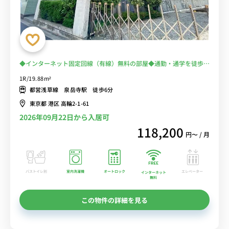
◆インターネット固定回線（有線）無料の部屋◆通勤・通学を徒歩圏
内に！在宅勤務とテレワークにも。白金高輪と田町も徒歩で行けます
1R/19.88m²
都営浅草線 泉岳寺駅 徒歩6分
東京都 港区 高輪2-1-61
2026年09月22日から入居可
118,200
円〜 / 月
バストイレ別
室内洗濯機
オートロック
エレベーター
インターネット
無料
この物件の詳細を見る