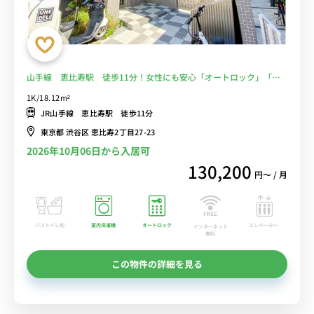
山手線 恵比寿駅 徒歩11分！女性にも安心「オートロック」「室
内洗濯機」■選べるWi-Fi格安レンタル中！
1K/18.12m²
JR山手線 恵比寿駅 徒歩11分
東京都 渋谷区 恵比寿2丁目27-23
2026年10月06日から入居可
130,200
円〜 / 月
バストイレ別
室内洗濯機
オートロック
エレベーター
インターネット
無料
この物件の詳細を見る