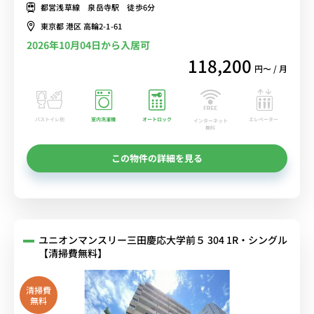
都営浅草線 泉岳寺駅 徒歩6分
東京都 港区 高輪2-1-61
2026年10月04日から入居可
118,200
円〜 / 月
バストイレ別
室内洗濯機
オートロック
エレベーター
インターネット
無料
この物件の詳細を見る
ユニオンマンスリー三田慶応大学前５ 304 1R・シングル
【清掃費無料】
清掃費
無料