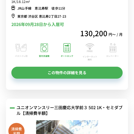
1K/18.12m²
JR山手線 恵比寿駅 徒歩11分
東京都 渋谷区 恵比寿2丁目27-23
2026年09月28日から入居可
130,200
円〜 / 月
バストイレ別
室内洗濯機
オートロック
エレベーター
インターネット
無料
この物件の詳細を見る
ユニオンマンスリー三田慶応大学前３ 502 1K・セミダブ
ル【清掃費半額】
清掃費
半額