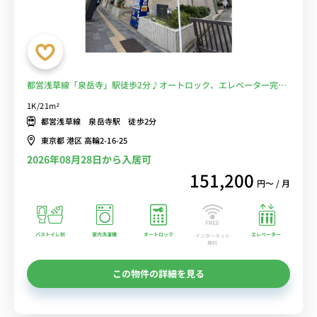
都営浅草線「泉岳寺」駅徒歩2分♪オートロック、エレベーター完
備！人気の浴室乾燥機付き物件♪■選べるWi-Fi格安レンタル中！
1K/21m²
都営浅草線 泉岳寺駅 徒歩2分
東京都 港区 高輪2-16-25
2026年08月28日から入居可
151,200
円〜 / 月
バストイレ別
室内洗濯機
オートロック
エレベーター
インターネット
無料
この物件の詳細を見る