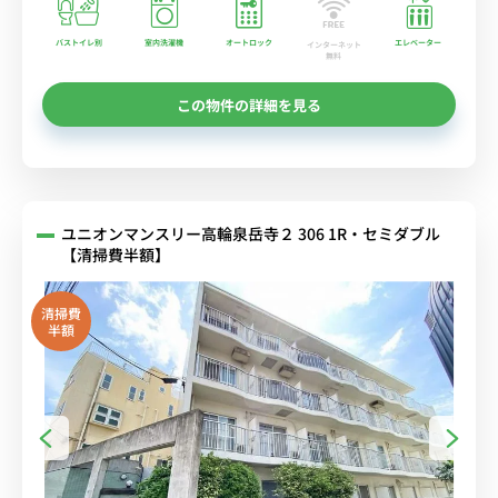
バストイレ別
室内洗濯機
オートロック
エレベーター
インターネット
無料
この物件の詳細を見る
ユニオンマンスリー高輪泉岳寺２ 306 1R・セミダブル
【清掃費半額】
清掃費
半額