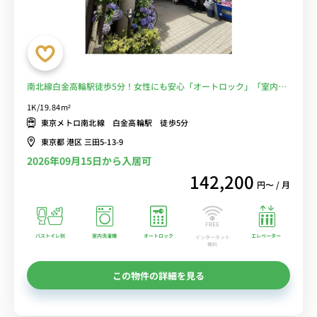
南北線白金高輪駅徒歩5分！女性にも安心「オートロック」「室内洗
濯機」■選べるWi-Fi格安レンタル中！
1K/19.84m²
東京メトロ南北線 白金高輪駅 徒歩5分
東京都 港区 三田5-13-9
2026年09月15日から入居可
142,200
円〜 / 月
バストイレ別
室内洗濯機
オートロック
エレベーター
インターネット
無料
この物件の詳細を見る