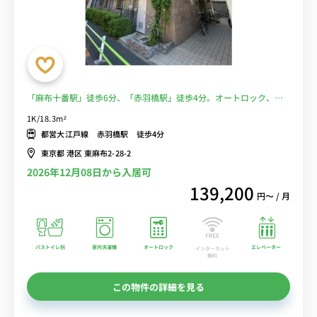
「麻布十番駅」徒歩6分、「赤羽橋駅」徒歩4分。オートロック、バ
ストイレ別■選べるWi-Fi格安レンタル中！
1K/18.3m²
都営大江戸線 赤羽橋駅 徒歩4分
東京都 港区 東麻布2-28-2
2026年12月08日から入居可
139,200
円〜 / 月
バストイレ別
室内洗濯機
オートロック
エレベーター
インターネット
無料
この物件の詳細を見る