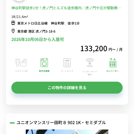
神谷町駅徒歩1分！虎ノ門ヒルズも徒歩圏内／虎ノ門や霞が関勤務に
おススメ■選べるWi-Fi格安レンタル中！
1R/21.6m²
東京メトロ日比谷線 神谷町駅 徒歩1分
東京都 港区 虎ノ門3-18-6
2026年10月06日から入居可
133,200
円〜 / 月
バストイレ別
室内洗濯機
オートロック
エレベーター
インターネット
無料
この物件の詳細を見る
ユニオンマンスリー田町８ 902 1K・セミダブル