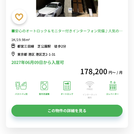
■安心のオートロック＆モニター付きインターフォン完備♪人気のバ
ストイレ別・浴室乾燥機付き♪便利な２口ガスコンロ付き♪ソファ＆
1K/19.98m²
ローテーブル付きの快適なお部屋♪■都営三田線「芝公園駅」徒歩2
都営三田線 芝公園駅 徒歩2分
分/「三田駅」「赤羽橋駅」「大門駅」も徒歩圏内で多数の路線の利
東京都 港区 港区芝2-1-31
用が可能■選べるWi-Fi格安レンタル中！
2027年06月09日から入居可
178,200
円〜 / 月
バストイレ別
室内洗濯機
オートロック
エレベーター
インターネット
無料
この物件の詳細を見る