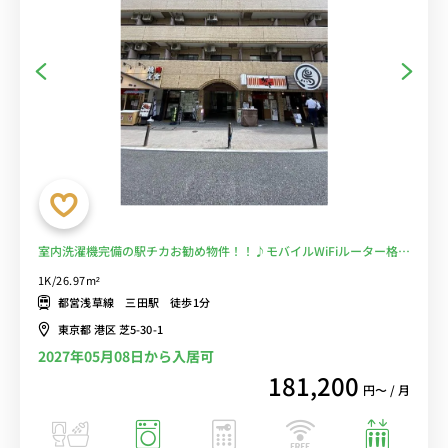
室内洗濯機完備の駅チカお勧め物件！！♪モバイルWiFiルーター格安
レンタル可能♪■選べるWi-Fi格安レンタル中！
1K/26.97m²
都営浅草線 三田駅 徒歩1分
東京都 港区 芝5-30-1
2027年05月08日から入居可
181,200
円〜 / 月