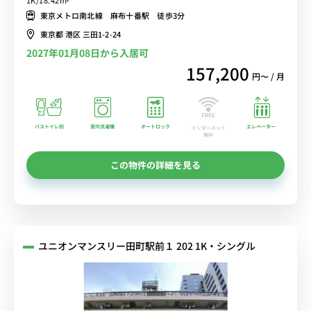
ェア付き♪■東京メトロ南北線・都営大江戸線「麻布十番駅」徒歩3
東京メトロ南北線 麻布十番駅 徒歩3分
分/新宿・六本木まで乗換なしでアクセス可能■選べるWi-Fi格安レン
東京都 港区 三田1-2-24
タル中！
2027年01月08日から入居可
157,200
円〜 / 月
バストイレ別
室内洗濯機
オートロック
エレベーター
インターネット
無料
この物件の詳細を見る
ユニオンマンスリー田町駅前１ 202 1K・シングル