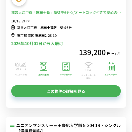
都営大江戸線「麻布十番」駅徒歩6分☆/オートロック付きで安心のセ
キュリティ！/スーパー＆コンビニ2件至近、生活に便利♪/■選べる
1K/18.39m²
Wi-Fi格安レンタル中！
都営大江戸線 麻布十番駅 徒歩6分
東京都 港区 東麻布2-26-10
2026年10月01日から入居可
139,200
円〜 / 月
バストイレ別
室内洗濯機
オートロック
エレベーター
インターネット
無料
この物件の詳細を見る
ユニオンマンスリー三田慶応大学前５ 304 1R・シングル
【清掃費無料】