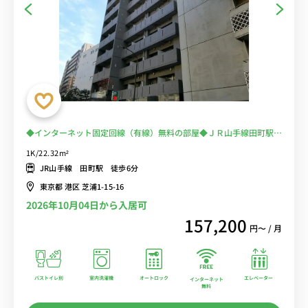
◆インターネット固定回線（有線）無料の部屋◆ＪＲ山手線田町駅徒
歩6分、東京駅にもアクセス便利！バストイレ別、TVモニター付オー
1K/22.32m²
トロックあり【マイクロバブルシャワーヘッドがあるお部屋】
JR山手線 田町駅 徒歩6分
東京都 港区 芝浦1-15-16
2026年10月04日から入居可
157,200
円〜 / 月
バストイレ別
室内洗濯機
オートロック
エレベーター
インターネット
無料