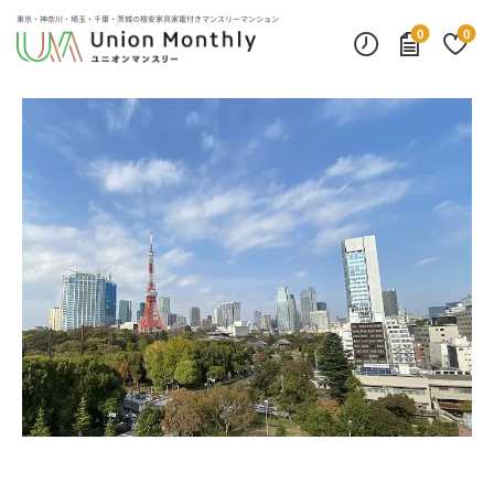
デスクランプ・フロアランプ
インターネット無料
モニター付きインターフォン
東京・神奈川・埼玉・千葉・茨城の
格安家具家電付きマンスリーマンション
0
0