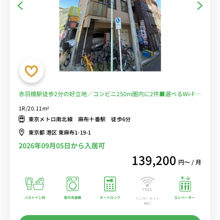
赤羽橋駅徒歩2分の好立地／コンビニ250m圏内に2件■選べるWi-Fi
格安レンタル中！
1R/20.11m²
東京メトロ南北線 麻布十番駅 徒歩6分
東京都 港区 東麻布1-19-1
2026年09月05日から入居可
139,200
円〜 / 月
バストイレ別
室内洗濯機
オートロック
エレベーター
インターネット
無料