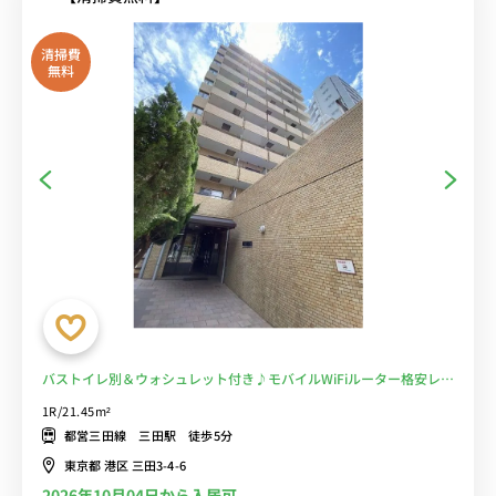
清掃費
無料
バストイレ別＆ウォシュレット付き♪モバイルWiFiルーター格安レン
タル可能♪■選べるWi-Fi格安レンタル中！
1R/21.45m²
都営三田線 三田駅 徒歩5分
東京都 港区 三田3-4-6
2026年10月04日から入居可