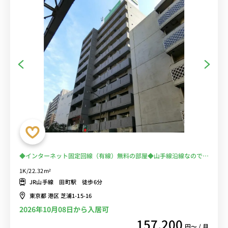
◆インターネット固定回線（有線）無料の部屋◆山手線沿線なので、
東京・池袋・新宿などへアクセス抜群！バストイレ別＆浴室乾燥機付
1K/22.32m²
♪
JR山手線 田町駅 徒歩6分
東京都 港区 芝浦1-15-16
2026年10月08日から入居可
157,200
円〜 / 月