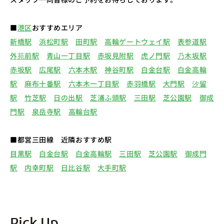
■
港区
おすすめエリア
新橋駅
浜松町駅
田町駅
高輪ゲートウェイ駅
表参道駅
外苑前駅
青山一丁目駅
赤坂見附駅
虎ノ門駅
乃木坂駅
赤坂駅
広尾駅
六本木駅
神谷町駅
白金台駅
白金高輪
駅
麻布十番駅
六本木一丁目駅
赤羽橋駅
大門駅
汐留
駅
竹芝駅
日の出駅
芝浦ふ頭駅
三田駅
芝公園駅
御成
門駅
泉岳寺駅
高輪台駅
■都営三田線 近隣おすすめ駅
目黒駅
白金台駅
白金高輪駅
三田駅
芝公園駅
御成門
駅
内幸町駅
日比谷駅
大手町駅