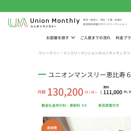
東京・神奈川・埼玉・千葉・茨城の
格安家具家電付きマンスリーマンション
お部屋を
探す
ご入居までの
流れ
料金
プラ
ウィークリー・マンスリーマンションのユニオンマンスリ
ユニオンマンスリー恵比寿６ 
130,200
賃料
111,000
月額
(
円 / 月〜
円 /
敷金礼金仲介料・更新料 ￥0
家具家電付き
清掃費