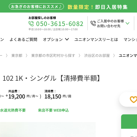
数量限定！
即日入居特集
お急ぎのお客様におススメ♪
お部屋探しのお客様
ご入居中のお客様
050-3615-6082
お問い合わせ先
平日 10:00～18:00 / 土日祝 10:00～17:00
ン
よくある
ご質問
オプション
ユニオン
マンスリーとは
マンシ
ー
東京都
東京都の市区町村から探す
渋谷区のお部屋
ユニオンマ
102 1K・シングル【清掃費半額】
共益費：
清掃費：
+
19,200
18,150
)
 月〜
円 / 月〜
円 / 回
水道光熱費不要
来店不要 WEB申込