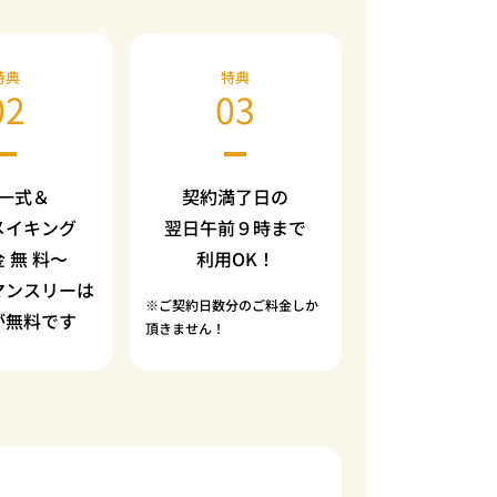
特典
特典
02
03
一式＆
契約満了日の
メイキング
翌日午前９時まで
金 無 料〜
利用OK！
マンスリーは
※ご契約日数分のご料金しか
が無料です
頂きません！