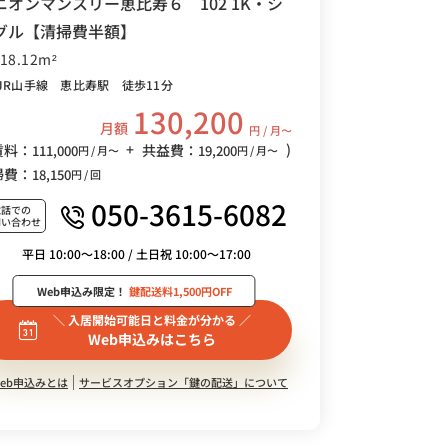
ニオンマンスリー恵比寿６ 102 1K・シ
グル【清掃費半額】
/18.12m²
JR山手線 恵比寿駅 徒歩11分
130,200
月額
円 / 月〜
+
)
賃料：
共益費：
111,000
19,200
円 / 月〜
円 / 月〜
掃費：
18,150
円 / 回
050-3615-6082
電話での
問い合わせ
平日 10:00～18:00 / 土日祝 10:00～17:00
Web申込み限定！
鍵配送料1,500円OFF
＼ 入居開始可能日と料金が分かる ／
Web申込みはこちら
eb申込みとは
サービスオプション「鍵の配送」について