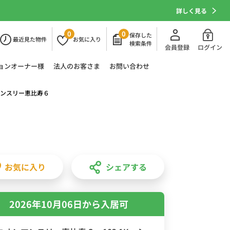
詳しく見る
0
0
保存した
最近
見た物件
お気に
入り
検索条件
会員登録
ログイン
ョン
オーナー様
法人の
お客さま
お問い合わせ
ンスリー恵比寿６
お気に入り
シェアする
2026年10月06日から入居可