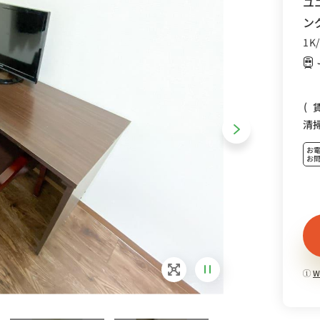
ユ
ン
1K
(
清
お
お
W