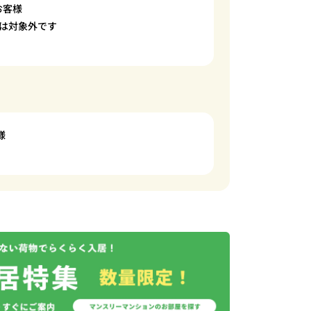
お客様
は対象外です
様