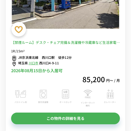
【禁煙ルーム】デスク・チェア完備＆洗濯機や冷蔵庫など生活家電の
あるお部屋/川口総合病院まで徒歩8分/JR京浜東北線利用で赤羽駅や
1R/15m²
浦和駅までダイレクトアクセス■選べるWi-Fi格安レンタル中！
JR京浜東北線 西川口駅 徒歩12分
埼玉県
川口市
西川口4-9-11
2026年08月15日から入居可
85,200
円〜 / 月
バストイレ別
室内洗濯機
オートロック
エレベーター
インターネット
無料
この物件の詳細を見る