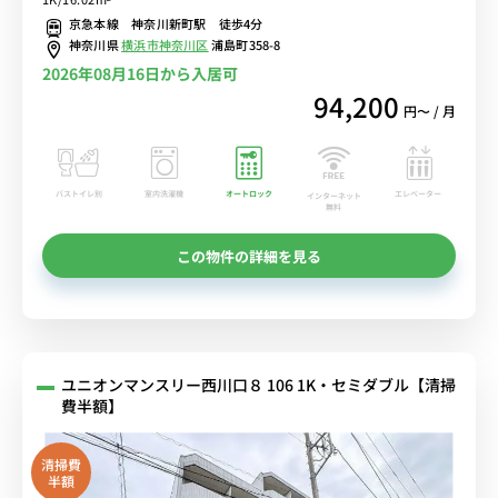
駅や横浜駅まで乗換なし■選べるWi-Fi格安レンタル中！
京急本線 神奈川新町駅 徒歩4分
神奈川県
横浜市神奈川区
浦島町358-8
2026年08月16日から入居可
94,200
円〜 / 月
バストイレ別
室内洗濯機
オートロック
エレベーター
インターネット
無料
この物件の詳細を見る
ユニオンマンスリー西川口８ 106 1K・セミダブル【清掃
費半額】
清掃費
半額