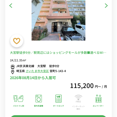
大宮駅徒歩9分／駅周辺にはショッピングモールが多数■選べるWi-Fi
格安レンタル中！
1K/22.35m²
JR京浜東北線 大宮駅 徒歩9分
埼玉県
さいたま市大宮区
宮町5-143-4
2026年08月14日から入居可
115,200
円〜 / 月
バストイレ別
室内洗濯機
オートロック
エレベーター
インターネット
無料