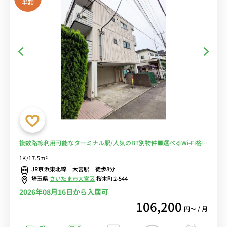
半額
複数路線利用可能なターミナル駅/人気のBT別物件■選べるWi-Fi格安
レンタル中！
1K/17.5m²
JR京浜東北線 大宮駅 徒歩8分
埼玉県
さいたま市大宮区
桜木町2-544
2026年08月16日から入居可
106,200
円〜 / 月