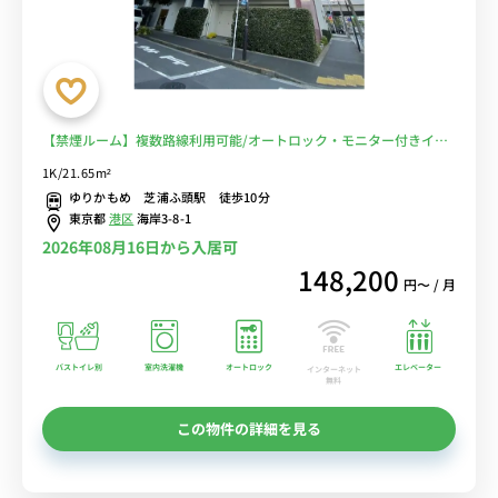
【禁煙ルーム】複数路線利用可能/オートロック・モニター付きイン
ターホン有りでセキュリティー面も安心■選べるWi-Fi格安レンタル
1K/21.65m²
中！
ゆりかもめ 芝浦ふ頭駅 徒歩10分
東京都
港区
海岸3-8-1
2026年08月16日から入居可
148,200
円〜 / 月
バストイレ別
室内洗濯機
オートロック
エレベーター
インターネット
無料
この物件の詳細を見る