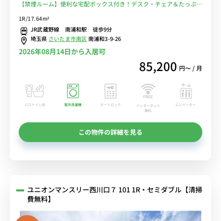
【禁煙ルーム】便利な宅配ボックス付き！デスク・チェア＆たっぷり
収納2ドア冷蔵庫など生活家電のあるお部屋/JR京浜東北線、JR武蔵
1R/17.64m²
野線の2路線利用可能。■選べるWi-Fi格安レンタル中！
JR武蔵野線 南浦和駅 徒歩9分
埼玉県
さいたま市南区
南浦和3-9-26
2026年08月14日から入居可
85,200
円〜 / 月
バストイレ別
室内洗濯機
オートロック
エレベーター
インターネット
無料
この物件の詳細を見る
ユニオンマンスリー西川口７ 101 1R・セミダブル【清掃
費無料】