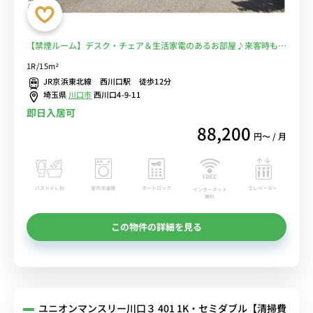
【禁煙ルーム】デスク・チェア＆生活家電のあるお部屋♪来客時も安
心モニター付きインターフォン完備/駅前には24時間営業の東武スト
1R/15m²
アやドン・キホーテがあり買い物に便利＆川口総合病院まで徒歩約8
JR京浜東北線 西川口駅 徒歩12分
分■選べるWi-Fi格安レンタル中！
埼玉県
川口市
西川口4-9-11
即日入居可
88,200
円〜 / 月
バストイレ別
室内洗濯機
オートロック
エレベーター
インターネット
無料
この物件の詳細を見る
ユニオンマンスリー川口３ 401 1K・セミダブル【清掃費