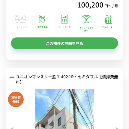
100,200
円〜 / 月
バストイレ別
室内洗濯機
オートロック
エレベーター
インターネット
無料
この物件の詳細を見る
ユニオンマンスリー蕨１ 402 1R・セミダブル【清掃費無
料】
清掃費
無料