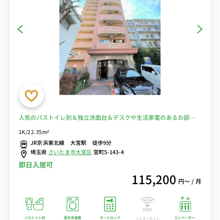
人気のバストイレ別＆独立洗面台＆デスクや生活家電のあるお部
屋/JR京浜東北線やJR埼京線利用で、新宿駅や池袋駅へ乗換なし■選
1K/22.35m²
べるWi-Fi格安レンタル中！
JR京浜東北線 大宮駅 徒歩9分
埼玉県
さいたま市大宮区
宮町5-143-4
即日入居可
115,200
円〜 / 月
バストイレ別
室内洗濯機
オートロック
エレベーター
インターネット