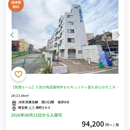
清掃費
無料
【禁煙ルーム】人気の角部屋物件＆セキュリティ面も安心のモニター
付きインターホン完備。川口総合病院まで徒歩圏内/駅近くには24時
1R/23.84m²
間営業スーパーマーケット・東武ストアあり■選べるWi-Fi格安レン
JR京浜東北線 西川口駅 徒歩8分
タル中！
埼玉県
蕨市
南町3-4-5
2026年08月15日から入居可
94,200
円〜 / 月