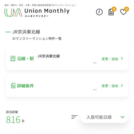
インターネット無料
モニター付きインターフォン
デスクランプ・フロアランプ
東京・神奈川・埼玉・千葉・茨城の
格安家具家電付きマンスリーマンション
0
0
JR京浜東北線
のマンスリーマンション物件一覧
JR京浜東北線
沿線・駅
変更・追加
詳細条件
変更・追加
該当部屋
816
室