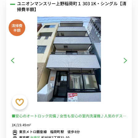
ユニオンマンスリー上野稲荷町１ 303 1K・シングル【清
掃費半額】
清掃費
半額
■安心のオートロック完備♪女性も安心の室内洗濯機♪人気のデスク
＆チェア付き♪■上野＆浅草勤務に最適！徒歩で出勤できます。電車
1K/19.49m²
通勤を完全回避♪■選べるWi-Fi格安レンタル中！
東京メトロ銀座線 稲荷町駅 徒歩8分
東京都
台東区
松が谷2丁目31-10