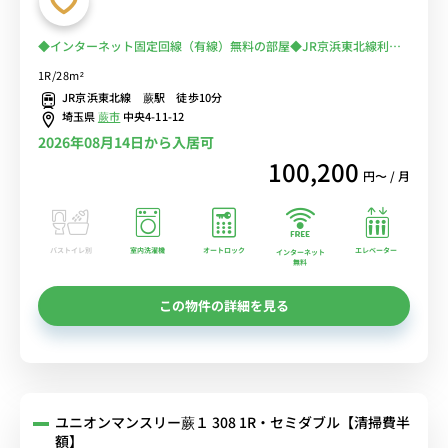
◆インターネット固定回線（有線）無料の部屋◆JR京浜東北線利用
で上野駅や大宮駅へ乗換なし、スーパー「マルエツ」へ徒歩5分/女性
1R/28m²
に嬉しいモニター付きインターフォンやオートロック付きのゆったり
JR京浜東北線 蕨駅 徒歩10分
28㎡のお部屋
埼玉県
蕨市
中央4-11-12
2026年08月14日から入居可
100,200
円〜 / 月
バストイレ別
室内洗濯機
オートロック
エレベーター
インターネット
無料
この物件の詳細を見る
ユニオンマンスリー蕨１ 308 1R・セミダブル【清掃費半
額】