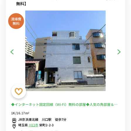
無料】
清掃費
無料
◆インターネット固定回線（Wi-Fi）無料の部屋◆人気の角部屋＆２
面採光♪テレワークに嬉しい広々デスク＆チェアのお部屋。大き目の
1K/16.17m²
クローゼットと玄関にミラー付き
JR京浜東北線 川口駅 徒歩7分
埼玉県
川口市
栄町2-2-3