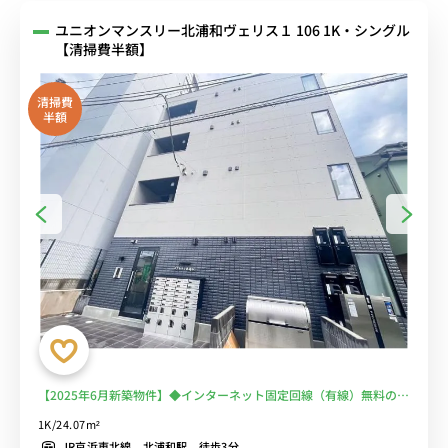
ユニオンマンスリー北浦和ヴェリス１ 106 1K・シングル
【清掃費半額】
清掃費
半額
【2025年6月新築物件】◆インターネット固定回線（有線）無料の部
屋◆【禁煙ルーム】人気の角部屋＆バス･トイレ別のお部屋！安心の
1K/24.07m²
オートロック＆モニター付きインターフォン完備/温水洗浄便座や浴
JR京浜東北線 北浦和駅 徒歩3分