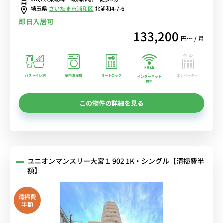
室乾燥機など設備充実
埼玉県
さいたま市浦和区
北浦和4-7-6
即日入居可
133,200
円〜 / 月
バストイレ別
室内洗濯機
オートロック
エレベーター
インターネット
無料
この物件の詳細を見る
ユニオンマンスリー大宮１ 902 1K・シングル【清掃費半
額】
清掃費
半額