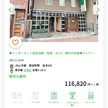
◆インターネット固定回線（有線・Wi-Fi）無料の部屋◆テレワー
ク・在宅勤務の方から人気♪2019年室内リニューアル！キレイなお
1R/12.13m²
部屋で女性人気
JR山手線 御徒町駅 徒歩8分
東京都
台東区
台東3-29-5
即日入居可
116,820
円〜 / 月
バストイレ別
室内洗濯機
オートロック
エレベーター
インターネット
無料