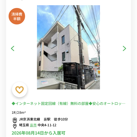
清掃費
半額
◆インターネット固定回線（有線）無料の部屋◆安心のオートロック
＆モニター付きインターフォン＆室内洗濯機付き♪ソファ＆ローテー
1R/28m²
ブル付き28㎡の広々空間♪JR京浜東北線利用で上野駅や大宮駅へ乗
JR京浜東北線 蕨駅 徒歩10分
換なしでアクセス可能/スーパー「マルエツ」へ徒歩5分/
埼玉県
蕨市
中央4-11-12
2026年08月14日から入居可