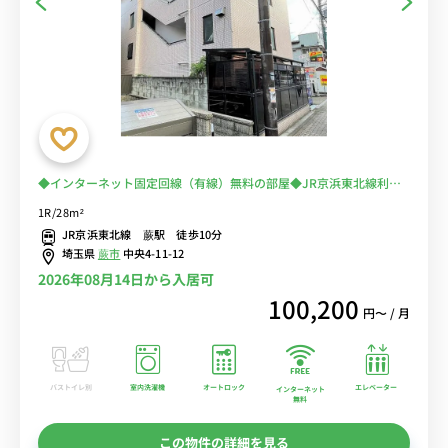
◆インターネット固定回線（有線）無料の部屋◆JR京浜東北線利用
で上野駅や大宮駅へ乗換なし、スーパー「マルエツ」へ徒歩5分/女性
1R/28m²
に嬉しいモニター付きインターフォンやオートロック付きのゆったり
JR京浜東北線 蕨駅 徒歩10分
28㎡のお部屋
埼玉県
蕨市
中央4-11-12
2026年08月14日から入居可
100,200
円〜 / 月
バストイレ別
室内洗濯機
オートロック
エレベーター
インターネット
無料
この物件の詳細を見る