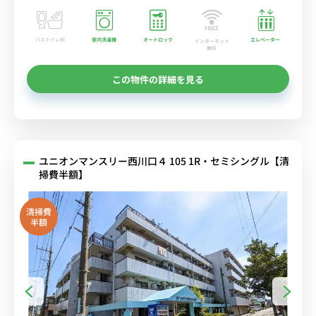
バストイレ別
室内洗濯機
オートロック
エレベーター
インターネット
無料
この物件の詳細を見る
ユニオンマンスリー西川口４ 105 1R・セミシングル【清
掃費半額】
清掃費
半額