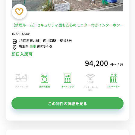
【禁煙ルーム】セキュリティ面も安心のモニター付きインターホン完
備。川口総合病院まで徒歩圏内/駅近くには24時間営業スーパーマー
1R/21.65m²
ケット・東武ストアあり■選べるWi-Fi格安レンタル中！
JR京浜東北線 西川口駅 徒歩8分
埼玉県
蕨市
南町3-4-5
即日入居可
94,200
円〜 / 月
バストイレ別
室内洗濯機
オートロック
エレベーター
インターネット
無料
この物件の詳細を見る