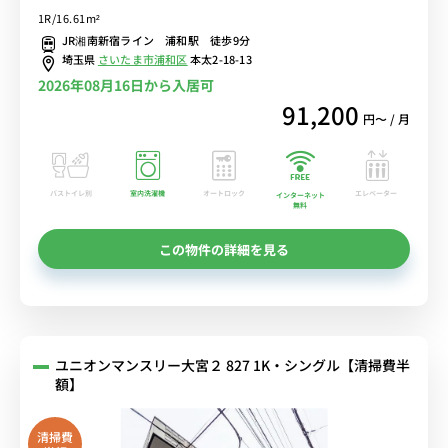
見！2口ガスコンロで料理も楽々！出張・研修におススメ♪
1R/16.61m²
JR湘南新宿ライン 浦和駅 徒歩9分
埼玉県
さいたま市浦和区
本太2-18-13
2026年08月16日から入居可
91,200
円〜 / 月
バストイレ別
室内洗濯機
オートロック
エレベーター
インターネット
無料
この物件の詳細を見る
ユニオンマンスリー大宮２ 827 1K・シングル【清掃費半
額】
清掃費