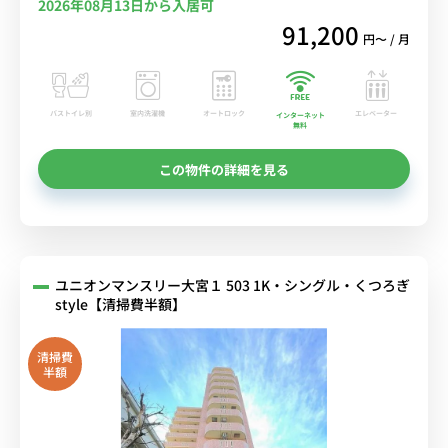
2026年08月13日から入居可
91,200
円〜 / 月
バストイレ別
室内洗濯機
オートロック
エレベーター
インターネット
無料
この物件の詳細を見る
ユニオンマンスリー大宮１ 503 1K・シングル・くつろぎ
style【清掃費半額】
清掃費
半額