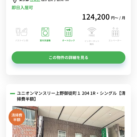
即日入居可
124,200
円〜 / 月
バストイレ別
室内洗濯機
オートロック
エレベーター
インターネット
無料
この物件の詳細を見る
ユニオンマンスリー上野御徒町１ 204 1R・シングル【清
掃費半額】
清掃費
半額