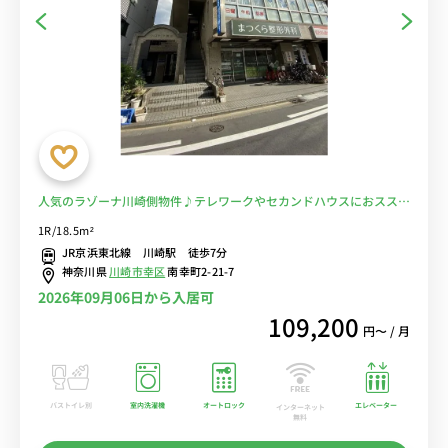
人気のラゾーナ川崎側物件♪テレワークやセカンドハウスにおスス
メ！電車を回避して安全生活■選べるWi-Fi格安レンタル中！
1R/18.5m²
JR京浜東北線 川崎駅 徒歩7分
神奈川県
川崎市幸区
南幸町2-21-7
2026年09月06日から入居可
109,200
円〜 / 月
バストイレ別
室内洗濯機
オートロック
エレベーター
インターネット
無料