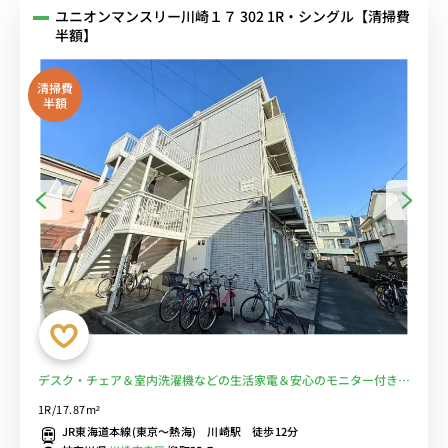
ユニオンマンスリー川崎１７ 302 1R・シングル【清掃費
半額】
清掃費
半額
デスク・チェア＆室内洗濯機などの生活家電＆安心のモニター付きイ
ンターフォン完備♪/品川駅や横浜駅までダイレクトアクセス、駅前
1R/17.87m²
にはミューザ川崎やラゾーナ川崎プラザなど複数あるため買い物から
JR東海道本線(東京～熱海) 川崎駅 徒歩12分
映画など休日も楽しめます■選べるWi-Fi格安レンタル中！