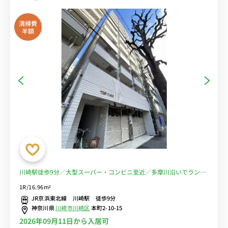
清掃費
半額
川崎駅徒歩9分／大型スーパー・コンビニ至近／多摩川沿いでランニ
ング♪■選べるWi-Fi格安レンタル中！
1R/16.96m²
JR京浜東北線 川崎駅 徒歩9分
神奈川県
川崎市川崎区
本町2-10-15
2026年09月11日から入居可