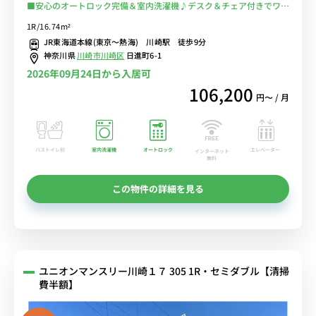
■安心のオートロック完備＆室内洗濯機♪デスク＆チェア付きでワー
クスペースにもおすすめ♪■川崎駅から多数の路線が利用可能/東
1R/16.74m²
京・秋葉原・横浜まで乗換なし/ショッピングモール「LA
JR東海道本線(東京～熱海) 川崎駅 徒歩9分
CITTADELA」もすぐ近く■選べるWi-Fi格安レンタル中！
神奈川県
川崎市川崎区
日進町6-1
2026年09月24日から入居可
106,200
円〜 / 月
バストイレ別
室内洗濯機
オートロック
エレベーター
インターネット
無料
この物件の詳細を見る
ユニオンマンスリー川崎１７ 305 1R・セミダブル【清掃
費半額】