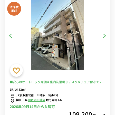
清掃費
半額
■安心のオートロック完備＆室内洗濯機♪デスク＆チェア付きでテレ
ワークにもおすすめ♪■京急本線「京急川崎駅」徒歩4分/JR線も徒
1R/16.82m²
歩圏内で多数の路線利用可能/東京・秋葉原・横浜まで乗換なし/富士
JR京浜東北線 川崎駅 徒歩7分
通スタジアム川崎もすぐ近く■選べるWi-Fi格安レンタル中！
神奈川県
川崎市川崎区
堀之内町1-6
2026年09月14日から入居可
109,200