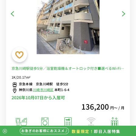
京急川崎駅徒歩5分／浴室乾燥機＆オートロック付き■選べるWi-Fi格
安レンタル中！
1K/20.17m²
京急本線 京急川崎駅 徒歩5分
神奈川県
川崎市川崎区
本町1-6-4
2026年10月07日から入居可
136,200
円〜 / 月
お急ぎのお客様におススメ♪
数量限定！
即日入居特集
バストイレ別
室内洗濯機
オートロック
エレベーター
インターネット
無料