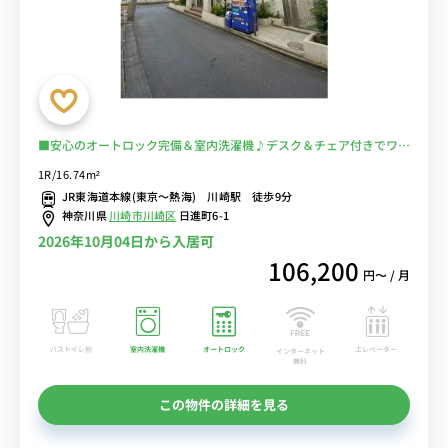
■安心のオートロック完備＆室内洗濯機♪デスク＆チェア付きでワー
クスペースにもおすすめ♪２ドア冷蔵庫でたっぷり収納♪■川崎駅か
1R/16.74m²
ら多数の路線が利用可能/東京・秋葉原・横浜まで乗換なし/コンビニ
JR東海道本線(東京～熱海) 川崎駅 徒歩9分
至近■選べるWi-Fi格安レンタル中！
神奈川県
川崎市川崎区
日進町6-1
2026年10月04日から入居可
106,200
円〜 / 月
バストイレ別
室内洗濯機
オートロック
エレベーター
インターネット
無料
この物件の詳細を見る