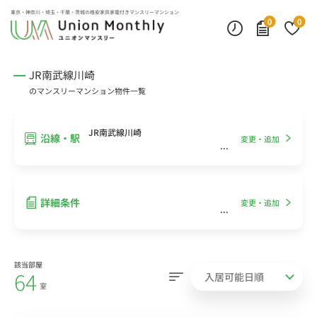
インターネット無料
モニター付きインターフォン
デスクランプ・フロアランプ
東京・神奈川・埼玉・千葉・茨城の
格安家具家電付きマンスリーマンション
0
0
JR南武線川崎
のマンスリーマンション物件一覧
JR南武線川崎
沿線・駅
変更・追加
詳細条件
変更・追加
該当部屋
64
室