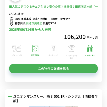
■人気のデスク＆チェア付き♪安心の室内洗濯機♪■東海道本線「川
崎駅」徒歩7分■選べるWi-Fi格安レンタル中！
1R/16.38m²
JR東海道本線(東京～熱海) 川崎駅 徒歩7分
神奈川県
川崎市川崎区
日進町17-2
2026年09月14日から入居可
106,200
円〜 / 月
バストイレ別
室内洗濯機
オートロック
エレベーター
インターネット
無料
この物件の詳細を見る
ユニオンマンスリー川崎３ 501 1R・シングル【清掃費半
額】