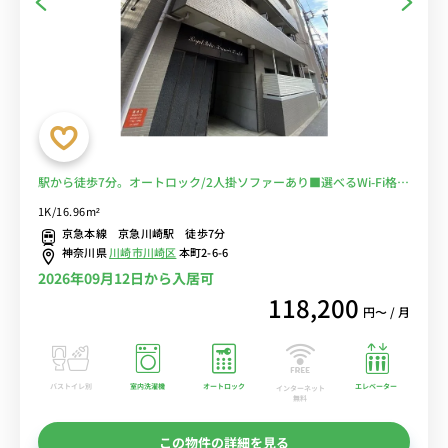
駅から徒歩7分。オートロック/2人掛ソファーあり■選べるWi-Fi格安
レンタル中！
1K/16.96m²
京急本線 京急川崎駅 徒歩7分
神奈川県
川崎市川崎区
本町2-6-6
2026年09月12日から入居可
118,200
円〜 / 月
バストイレ別
室内洗濯機
オートロック
エレベーター
インターネット
無料
この物件の詳細を見る