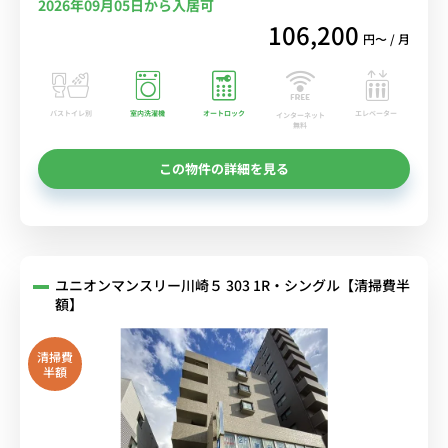
2026年09月05日から入居可
106,200
円〜 / 月
バストイレ別
室内洗濯機
オートロック
エレベーター
インターネット
無料
この物件の詳細を見る
ユニオンマンスリー川崎５ 303 1R・シングル【清掃費半
額】
清掃費
半額