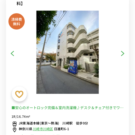
料】
清掃費
無料
■安心のオートロック完備＆室内洗濯機♪デスク＆チェア付きでワー
クスペースにもおすすめ♪２ドア冷蔵庫でたっぷり収納♪■川崎駅か
1R/16.74m²
ら多数の路線が利用可能/東京・秋葉原・横浜まで乗換なし/コンビニ
JR東海道本線(東京～熱海) 川崎駅 徒歩9分
至近■選べるWi-Fi格安レンタル中！
神奈川県
川崎市川崎区
日進町6-1