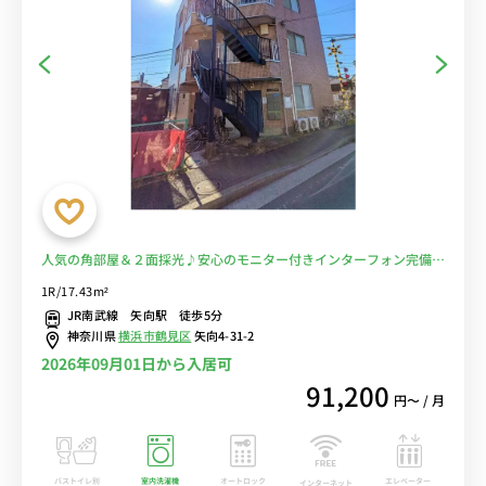
人気の角部屋＆２面採光♪安心のモニター付きインターフォン完備♪
人気のデスク＆チェア付き♪■JR南武線「矢向駅」徒歩5分/川崎駅
1R/17.43m²
や武蔵小杉駅へ乗換なし/24時間営業のスーパーマーケット「西友」
JR南武線 矢向駅 徒歩5分
へ徒歩5分■選べるWi-Fi格安レンタル中！
神奈川県
横浜市鶴見区
矢向4-31-2
2026年09月01日から入居可
91,200
円〜 / 月
バストイレ別
室内洗濯機
オートロック
エレベーター
インターネット