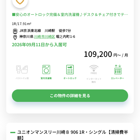
■安心のオートロック完備＆室内洗濯機♪デスク＆チェア付きでテレ
ワークにもおすすめ♪■京急本線「京急川崎駅」徒歩4分/JR線も徒
1R/17.91m²
歩圏内で多数の路線利用可能/東京・秋葉原・横浜まで乗換なし■選
JR京浜東北線 川崎駅 徒歩7分
べるWi-Fi格安レンタル中！
神奈川県
川崎市川崎区
堀之内町1-6
2026年09月11日から入居可
109,200
円〜 / 月
バストイレ別
室内洗濯機
オートロック
エレベーター
インターネット
無料
この物件の詳細を見る
ユニオンマンスリー川崎８ 906 1R・シングル【清掃費半
額】