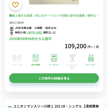
■最上階のお部屋♪安心のオートロック完備＆室内洗濯機♪便利な宅
配BOXあり♪テレワークにおすすめのデスク＆チェア付き♪■JR
1R/17.05m²
線・京急本線の利用が可能/東京・品川まで乗換なし/駅前には「ラゾ
JR京浜東北線 川崎駅 徒歩10分
ーナ川崎」や「ダイス」などショッピングモールも多数■選べるWi-
神奈川県
川崎市川崎区
南町21-12
Fi格安レンタル中！
2026年09月04日から入居可
109,200
円〜 / 月
バストイレ別
室内洗濯機
オートロック
エレベーター
インターネット
無料
この物件の詳細を見る
ユニオンマンスリー川崎１ 203 1R・シングル【清掃費無