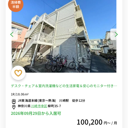
清掃費
半額
デスク・チェア＆室内洗濯機などの生活家電＆安心のモニター付きイ
ンターフォン完備♪/品川駅や横浜駅までダイレクトアクセス、駅前
1R/18.06m²
にはミューザ川崎やラゾーナ川崎プラザなど複数あるため買い物から
JR東海道本線(東京～熱海) 川崎駅 徒歩12分
映画など休日も楽しめます■選べるWi-Fi格安レンタル中！
神奈川県
川崎市幸区
柳町35-7
2026年09月29日から入居可
100,200
円〜 / 月