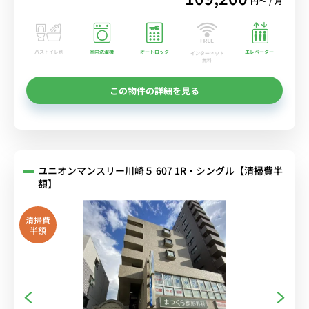
円〜 / 月
バストイレ別
室内洗濯機
オートロック
エレベーター
インターネット
無料
この物件の詳細を見る
ユニオンマンスリー川崎５ 607 1R・シングル【清掃費半
額】
清掃費
半額