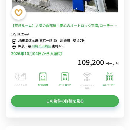
【禁煙ルーム】人気の角部屋！安心のオートロック完備/ローテーブ
ル＆ソファ付き＆たっぷり収納2ドア冷蔵庫など生活家電のあるお部
1R/18.25m²
屋■選べるWi-Fi格安レンタル中！
JR東海道本線(東京～熱海) 川崎駅 徒歩7分
神奈川県
川崎市川崎区
南町2-9
2026年10月04日から入居可
109,200
円〜 / 月
バストイレ別
室内洗濯機
オートロック
エレベーター
インターネット
無料
この物件の詳細を見る