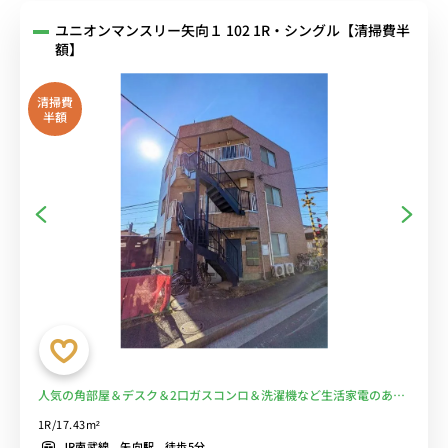
ユニオンマンスリー矢向１ 102 1R・シングル【清掃費半
額】
清掃費
半額
人気の角部屋＆デスク＆2口ガスコンロ＆洗濯機など生活家電のある
お部屋/JR南武線沿線、川崎駅や武蔵小杉駅へ乗換なし＆24時間営業
1R/17.43m²
のスーパーマーケット「西友」へ徒歩5分■選べるWi-Fi格安レンタル
JR南武線 矢向駅 徒歩5分