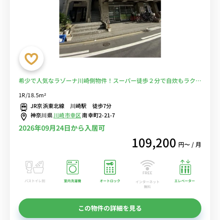
希少で人気なラゾーナ川崎側物件！スーパー徒歩２分で自炊もラクラ
ク♪AL/EVで安心■選べるWi-Fi格安レンタル中！
1R/18.5m²
JR京浜東北線 川崎駅 徒歩7分
神奈川県
川崎市幸区
南幸町2-21-7
2026年09月24日から入居可
109,200
円〜 / 月
バストイレ別
室内洗濯機
オートロック
エレベーター
インターネット
無料
この物件の詳細を見る