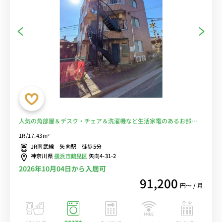
人気の角部屋＆デスク・チェア＆洗濯機など生活家電のあるお部
屋/JR南武線沿線、川崎駅や武蔵小杉駅へ乗換なし＆24時間営業のス
1R/17.43m²
ーパーマーケット「西友」へ徒歩5分■選べるWi-Fi格安レンタル中！
JR南武線 矢向駅 徒歩5分
神奈川県
横浜市鶴見区
矢向4-31-2
2026年10月04日から入居可
91,200
円〜 / 月
バストイレ別
室内洗濯機
オートロック
エレベーター