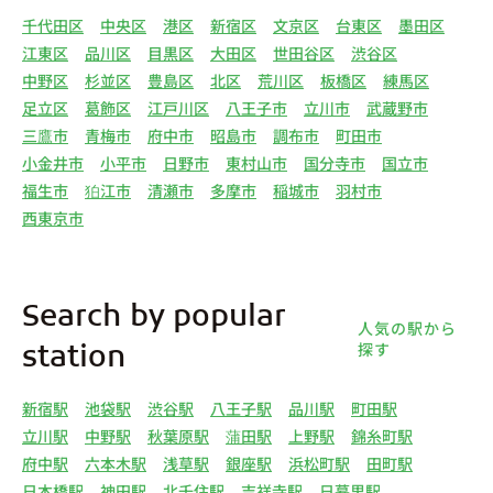
千代田区
中央区
港区
新宿区
文京区
台東区
墨田区
江東区
品川区
目黒区
大田区
世田谷区
渋谷区
中野区
杉並区
豊島区
北区
荒川区
板橋区
練馬区
足立区
葛飾区
江戸川区
八王子市
立川市
武蔵野市
三鷹市
青梅市
府中市
昭島市
調布市
町田市
小金井市
小平市
日野市
東村山市
国分寺市
国立市
福生市
狛江市
清瀬市
多摩市
稲城市
羽村市
西東京市
Search by popular
人気の駅から
探す
station
新宿駅
池袋駅
渋谷駅
八王子駅
品川駅
町田駅
立川駅
中野駅
秋葉原駅
蒲田駅
上野駅
錦糸町駅
府中駅
六本木駅
浅草駅
銀座駅
浜松町駅
田町駅
日本橋駅
神田駅
北千住駅
吉祥寺駅
日暮里駅