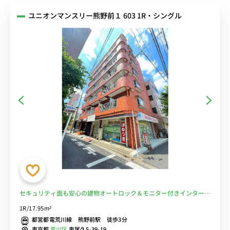
ユニオンマンスリー熊野前１ 603 1R・シングル
セキュリティ面も安心の建物オートロック＆モニター付きインターホ
ン完備♪都営都電荒川線 熊野前駅 徒歩3分。物件近くにコンビニ・
1R/17.95m²
スーパーがあり便利■選べるWi-Fi格安レンタル中！
都営都電荒川線 熊野前駅 徒歩3分
東京都
荒川区
東尾久5-39-19