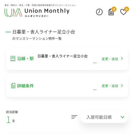
インターネット無料
モニター付きインターフォン
デスクランプ・フロアランプ
東京・神奈川・埼玉・千葉・茨城の
格安家具家電付きマンスリーマンション
0
0
日暮里・舎人ライナー足立小台
のマンスリーマンション物件一覧
日暮里・舎人ライナー足立小台
沿線・駅
変更・追加
詳細条件
変更・追加
該当部屋
1
室