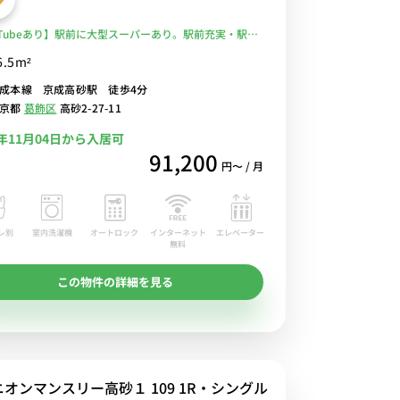
uTubeあり】駅前に大型スーパーあり。駅前充実・駅徒
！都内通勤におススメ♪デスク＆チェアがあるお部屋
6.5m²
ワークにもおすすめ■選べるWi-Fi格安レンタル中！
成本線 京成高砂駅 徒歩4分
東京都
葛飾区
高砂2-27-11
6年11月04日から入居可
91,200
円〜 / 月
レ別
室内洗濯機
オートロック
エレベーター
インターネット
無料
この物件の詳細を見る
ニオンマンスリー高砂１ 109 1R・シングル