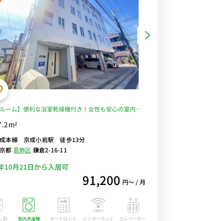
ルーム】便利な浴室乾燥機付き！女性も安心の室内洗
デスク・チェア＆たっぷり収納2ドア冷蔵庫など生活家
7.2m²
るお部屋■選べるWi-Fi格安レンタル中！
成本線 京成小岩駅 徒歩13分
東京都
葛飾区
鎌倉2-16-11
6年10月21日から入居可
91,200
円〜 / 月
レ別
室内洗濯機
オートロック
エレベーター
インターネット