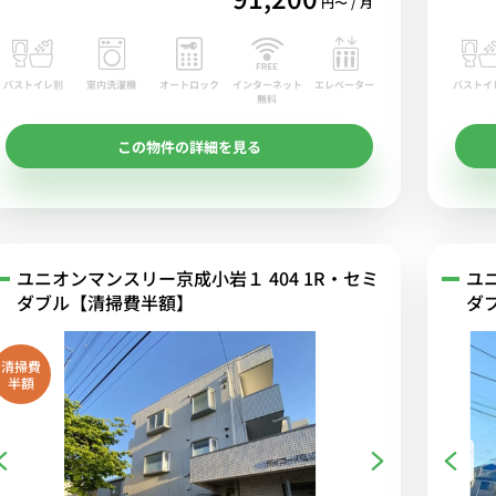
円〜 / 月
バストイレ別
室内洗濯機
オートロック
エレベーター
バストイ
インターネット
無料
この物件の詳細を見る
ユニオンマンスリー京成小岩１ 404 1R・セミ
ユ
ダブル【清掃費半額】
ダ
清掃費
半額