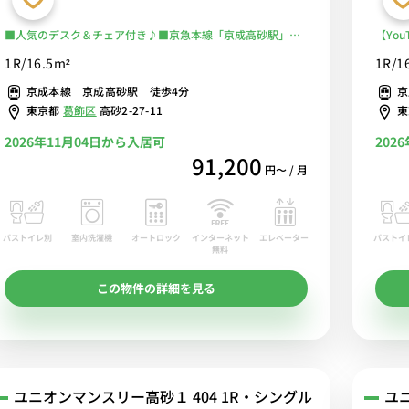
■人気のデスク＆チェア付き♪■京急本線「京成高砂駅」徒
【Yo
歩4分！成田空港まで乗り換えなし♪■選べるWi-Fi格安レン
歩４分
1R/16.5m²
1R/1
タル中！
でテレ
京成本線 京成高砂駅 徒歩4分
京
東京都
葛飾区
高砂2-27-11
2026年11月04日から入居可
202
91,200
円〜 / 月
バストイレ別
室内洗濯機
オートロック
エレベーター
バストイ
インターネット
無料
この物件の詳細を見る
ユニオンマンスリー高砂１ 404 1R・シングル
ユ