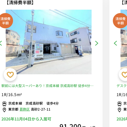
【清掃費半額】
【
清掃費
清掃費
半額
半額
駅前には大型スーパーあり！京成本線 京成高砂駅 徒歩4分。
デスク
デスク＆チェア・2ドア冷蔵庫など家具家電付きのお部屋■選
家電完
1R/16.5m²
1R/1
べるWi-Fi格安レンタル中！
田駅や
京成本線 京成高砂駅 徒歩4分
京
安レン
東京都
葛飾区
高砂2-27-11
2026年11月04日から入居可
202
91,200