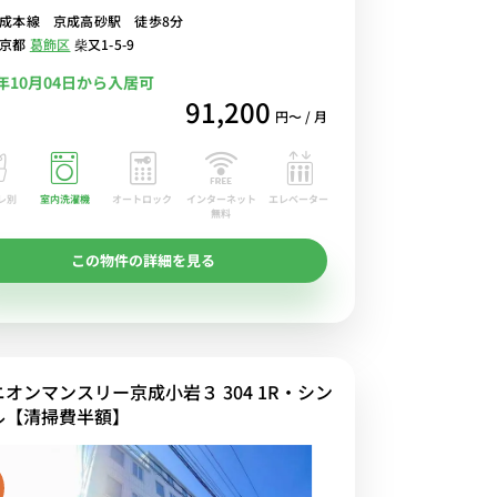
成本線 京成高砂駅 徒歩8分
物に便利■選べるWi-Fi格安レンタル中！
東京都
葛飾区
柴又1-5-9
6年10月04日から入居可
91,200
円〜 / 月
レ別
室内洗濯機
オートロック
エレベーター
インターネット
無料
この物件の詳細を見る
ニオンマンスリー京成小岩３ 304 1R・シン
ル【清掃費半額】