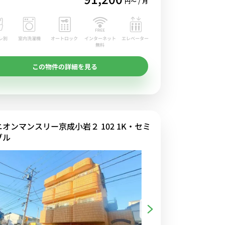
円〜 / 月
レ別
室内洗濯機
オートロック
エレベーター
インターネット
無料
この物件の詳細を見る
ニオンマンスリー京成小岩２ 102 1K・セミ
ブル