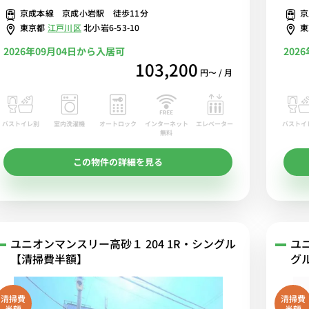
京成本線 京成小岩駅 徒歩11分
京
り買い
東京都
江戸川区
北小岩6-53-10
2026年09月04日から入居可
202
103,200
円〜 / 月
バストイレ別
室内洗濯機
オートロック
エレベーター
バストイ
インターネット
無料
この物件の詳細を見る
ユニオンマンスリー高砂１ 204 1R・シングル
ユ
【清掃費半額】
グ
清掃費
清掃費
半額
半額