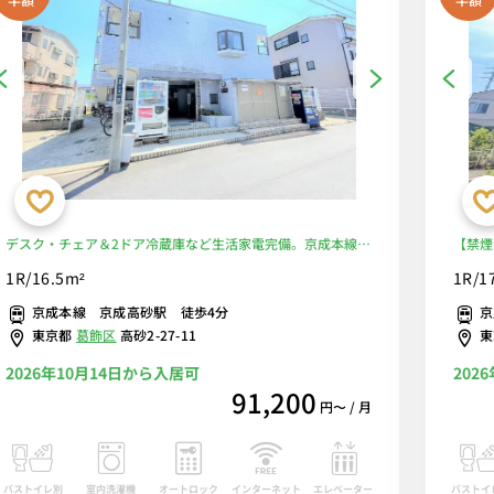
デスク・チェア＆2ドア冷蔵庫など生活家電完備。京成本線沿
【禁煙
線＆京成押上線へ直通運転あり。京成成田駅や京成上野駅へ
濯機＆
1R/16.5m²
1R/1
乗換なしでアクセス可能■選べるWi-Fi格安レンタル中！
電のあ
京成本線 京成高砂駅 徒歩4分
京
東京都
葛飾区
高砂2-27-11
2026年10月14日から入居可
202
91,200
円〜 / 月
バストイレ別
室内洗濯機
オートロック
エレベーター
バストイ
インターネット