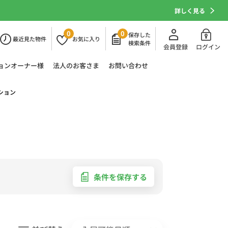
詳しく見る
0
0
保存した
最近
見た物件
お気に
入り
検索条件
会員登録
ログイン
ョン
オーナー様
法人の
お客さま
お問い合わせ
ション
条件を保存する