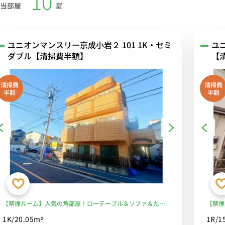
10
当部屋
室
ユニオンマンスリー京成小岩２ 101 1K・セミ
ユ
ダブル【清掃費半額】
【
清掃費
清掃費
半額
半額
【禁煙ルーム】人気の角部屋！ローテーブル＆ソファ＆たっ
【禁煙
ぷり収納2ドア冷蔵庫など生活家電のあるお部屋■選べるWi-
デスク
1K/20.05m²
1R/1
Fi格安レンタル中！
ーまで