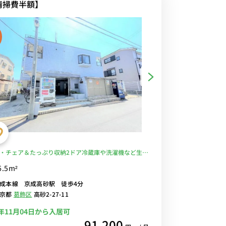
清掃費半額】
・チェア＆たっぷり収納2ドア冷蔵庫や洗濯機など生活
備/京成本線沿線＆京成押上線へ直通運転あり、京成成
6.5m²
京成上野駅へ乗換なしでアクセス可能■選べるWi-Fi格
成本線 京成高砂駅 徒歩4分
タル中！
東京都
葛飾区
高砂2-27-11
6年11月04日から入居可
91,200