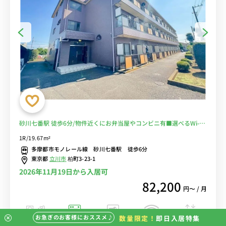
砂川七番駅 徒歩6分/物件近くにお弁当屋やコンビニ有■選べるWi-Fi
格安レンタル中！
1R/19.67m²
多摩都市モノレール線 砂川七番駅 徒歩6分
東京都
立川市
柏町3-23-1
2026年11月19日から入居可
82,200
円〜 / 月
お急ぎのお客様におススメ♪
数量限定！
即日入居特集
バストイレ別
室内洗濯機
オートロック
エレベーター