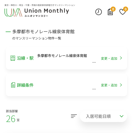
インターネット無料
モニター付きインターフォン
デスクランプ・フロアランプ
東京・神奈川・埼玉・千葉・茨城の
格安家具家電付きマンスリーマンション
0
0
多摩都市モノレール線泉体育館
のマンスリーマンション物件一覧
多摩都市モノレール線泉体育館
沿線・駅
変更・追加
詳細条件
変更・追加
該当部屋
26
室