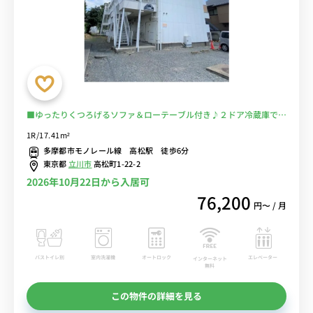
■ゆったりくつろげるソファ＆ローテーブル付き♪２ドア冷蔵庫でた
っぷり収納♪■立川駅利用で主要駅へのへアクセスも良好/ららぽー
1R/17.41m²
と立川立飛店やIKEA立川店も徒歩圏内/昭和記念公園で自然に囲まれ
多摩都市モノレール線 高松駅 徒歩6分
て過ごすのも魅力的■選べるWi-Fi格安レンタル中！
東京都
立川市
高松町1-22-2
2026年10月22日から入居可
76,200
円〜 / 月
バストイレ別
室内洗濯機
オートロック
エレベーター
インターネット
無料
この物件の詳細を見る