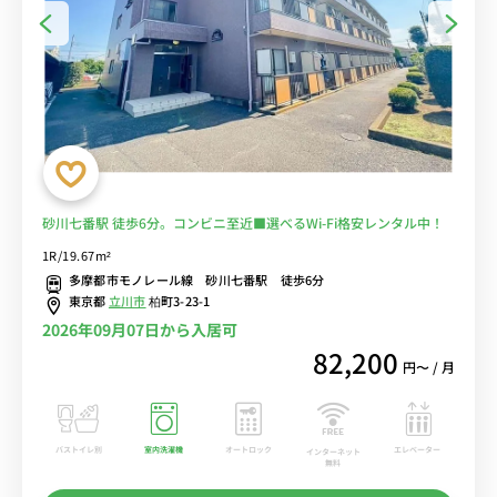
砂川七番駅 徒歩6分。コンビニ至近■選べるWi-Fi格安レンタル中！
1R/19.67m²
多摩都市モノレール線 砂川七番駅 徒歩6分
東京都
立川市
柏町3-23-1
2026年09月07日から入居可
82,200
円〜 / 月
バストイレ別
室内洗濯機
オートロック
エレベーター
インターネット
無料