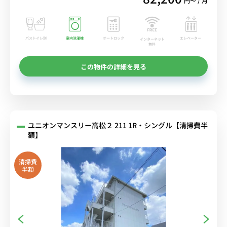
円〜 / 月
バストイレ別
室内洗濯機
オートロック
エレベーター
インターネット
無料
この物件の詳細を見る
ユニオンマンスリー高松２ 211 1R・シングル【清掃費半
額】
清掃費
半額