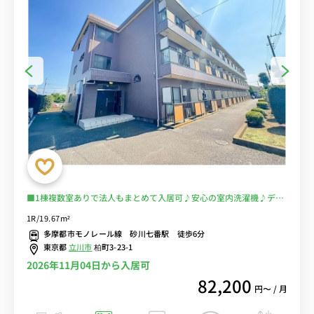
■1棟複数室ありで法人もまとめて入居可♪安心の室内洗濯機♪デス
ク＆チェア付きでテレワークにもおすすめ♪おしゃれなフロアライト
1R/19.67m²
付き♪■多摩都市モノレール線で立川や多摩センターまでのアクセス
多摩都市モノレール線 砂川七番駅 徒歩6分
が便利/多摩動物公園があるのも魅力的■選べるWi-Fi格安レンタル
東京都
立川市
柏町3-23-1
中！
2026年11月04日から入居可
82,200
円〜 / 月