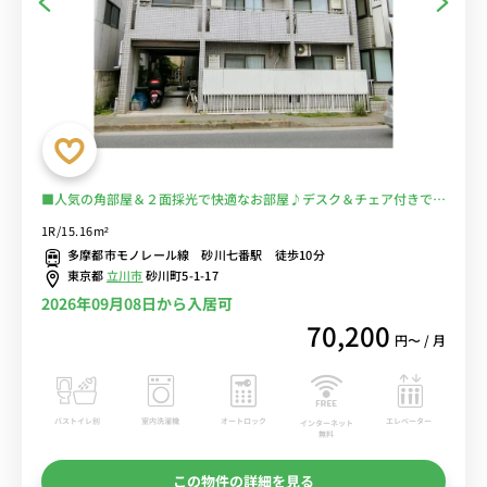
■人気の角部屋＆２面採光で快適なお部屋♪デスク＆チェア付きでテ
レワークや勉強におすすめ♪２ドア冷蔵庫でたっぷり収納♪■多摩都
1R/15.16m²
市モノレール線で立川や多摩センターまで乗換なしでアクセス可能■
多摩都市モノレール線 砂川七番駅 徒歩10分
選べるWi-Fi格安レンタル中！
東京都
立川市
砂川町5-1-17
2026年09月08日から入居可
70,200
円〜 / 月
バストイレ別
室内洗濯機
オートロック
エレベーター
インターネット
無料
この物件の詳細を見る