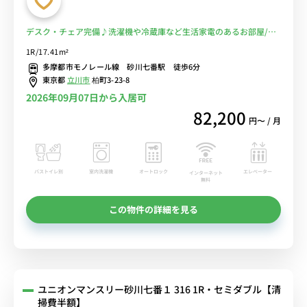
デスク・チェア完備♪洗濯機や冷蔵庫など生活家電のあるお部屋/玉
川上水駅まで1駅＆立川北駅や高幡不動駅まで乗換なしでアクセス■
1R/17.41m²
選べるWi-Fi格安レンタル中！
多摩都市モノレール線 砂川七番駅 徒歩6分
東京都
立川市
柏町3-23-8
2026年09月07日から入居可
82,200
円〜 / 月
バストイレ別
室内洗濯機
オートロック
エレベーター
インターネット
無料
この物件の詳細を見る
ユニオンマンスリー砂川七番１ 316 1R・セミダブル【清
掃費半額】