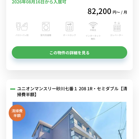
2026年08月16日から入居可
82,200
円〜 / 月
バストイレ別
室内洗濯機
オートロック
エレベーター
インターネット
無料
この物件の詳細を見る
ユニオンマンスリー砂川七番１ 208 1R・セミダブル【清
掃費半額】
清掃費
半額