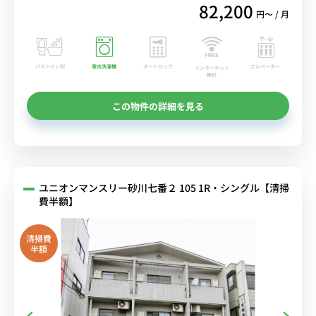
82,200
円〜 / 月
バストイレ別
室内洗濯機
オートロック
エレベーター
インターネット
無料
この物件の詳細を見る
ユニオンマンスリー砂川七番２ 105 1R・シングル【清掃
費半額】
清掃費
半額