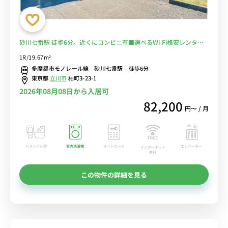
砂川七番駅 徒歩6分。近くにコンビニ有■選べるWi-Fi格安レンタル
中！
1R/19.67m²
多摩都市モノレール線 砂川七番駅 徒歩6分
東京都
立川市
柏町3-23-1
2026年08月08日から入居可
82,200
円〜 / 月
バストイレ別
室内洗濯機
オートロック
エレベーター
インターネット
無料
この物件の詳細を見る