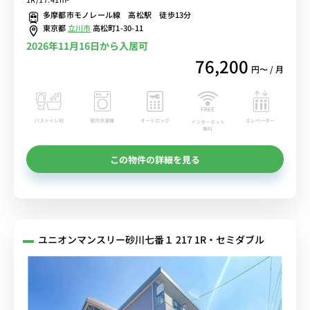
京大学駅までダイレクトアクセス■選べるWi-Fi格安レンタル中！
多摩都市モノレール線 高松駅 徒歩13分
東京都
立川市
高松町1-30-11
2026年11月16日から入居可
76,200
円〜 / 月
バストイレ別
室内洗濯機
オートロック
エレベーター
インターネット
無料
この物件の詳細を見る
ユニオンマンスリー砂川七番１ 217 1R・セミダブル