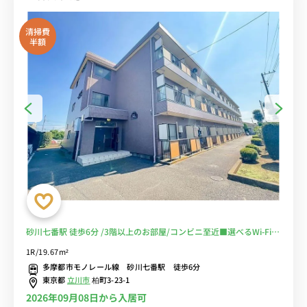
清掃費
半額
砂川七番駅 徒歩6分 /3階以上のお部屋/コンビニ至近■選べるWi-Fi格
安レンタル中！
1R/19.67m²
多摩都市モノレール線 砂川七番駅 徒歩6分
東京都
立川市
柏町3-23-1
2026年09月08日から入居可