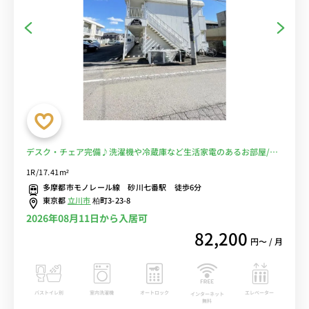
デスク・チェア完備♪洗濯機や冷蔵庫など生活家電のあるお部屋/国
立音楽大学や東京都立東大和療育センターまで徒歩圏内■選べるWi-
1R/17.41m²
Fi格安レンタル中！
多摩都市モノレール線 砂川七番駅 徒歩6分
東京都
立川市
柏町3-23-8
2026年08月11日から入居可
82,200
円〜 / 月
バストイレ別
室内洗濯機
オートロック
エレベーター
インターネット
無料