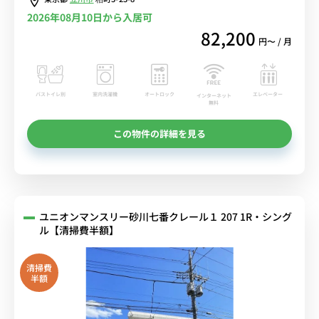
2026年08月10日から入居可
82,200
円〜 / 月
バストイレ別
室内洗濯機
オートロック
エレベーター
インターネット
無料
この物件の詳細を見る
ユニオンマンスリー砂川七番クレール１ 207 1R・シング
ル【清掃費半額】
清掃費
半額