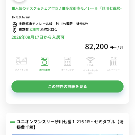
■人気のデスク＆チェア付き♪■多摩都市モノレール「砂川七番駅」
徒歩6分/立川北駅まで乗り換えなし■選べるWi-Fi格安レンタル中！
1R/19.67m²
多摩都市モノレール線 砂川七番駅 徒歩6分
東京都
立川市
柏町3-23-1
2026年09月17日から入居可
82,200
円〜 / 月
バストイレ別
室内洗濯機
オートロック
エレベーター
インターネット
無料
この物件の詳細を見る
ユニオンマンスリー砂川七番１ 216 1R・セミダブル【清
掃費半額】