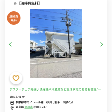
ル【清掃費無料】
清掃費
無料
デスク・チェア完備♪洗濯機や冷蔵庫など生活家電のあるお部屋/玉
川上水駅まで1駅＆立川北駅や高幡不動駅まで乗換なしでアクセス■
1R/17.41m²
選べるWi-Fi格安レンタル中！
多摩都市モノレール線 砂川七番駅 徒歩6分
東京都
立川市
柏町3-23-8