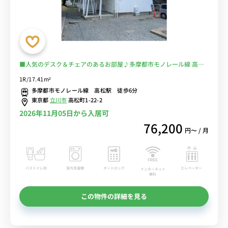
■人気のデスク＆チェアのあるお部屋♪多摩都市モノレール線 高松
駅 徒歩6分。立川駅利用で主要駅へのへアクセスも良好。ららぽーと
1R/17.41m²
立川立飛店やIKEA立川店も徒歩圏内■選べるWi-Fi格安レンタル中！
多摩都市モノレール線 高松駅 徒歩6分
東京都
立川市
高松町1-22-2
2026年11月05日から入居可
76,200
円〜 / 月
バストイレ別
室内洗濯機
オートロック
エレベーター
インターネット
無料
この物件の詳細を見る