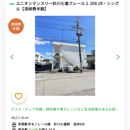
ユニオンマンスリー砂川七番クレール１ 208 1R・シング
ル【清掃費半額】
清掃費
半額
デスク・チェア完備♪掃除機や電子レンジなど生活家電のあるお部
屋/国立音楽大学や東京都立東大和療育センターまで徒歩圏内■選べ
1R/17.41m²
るWi-Fi格安レンタル中！
多摩都市モノレール線 砂川七番駅 徒歩6分
東京都
立川市
柏町3-23-8