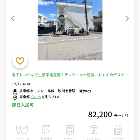
電子レンジなど生活家電完備！テレワークや勉強におすすめデスク・
チェアのあるお部屋/玉川上水駅まで1駅＆立川北駅や高幡不動駅まで
1R/17.41m²
乗換なしでアクセス■選べるWi-Fi格安レンタル中！
多摩都市モノレール線 砂川七番駅 徒歩6分
東京都
立川市
柏町3-23-8
即日入居可
82,200
円〜 / 月
バストイレ別
室内洗濯機
オートロック
エレベーター
インターネット