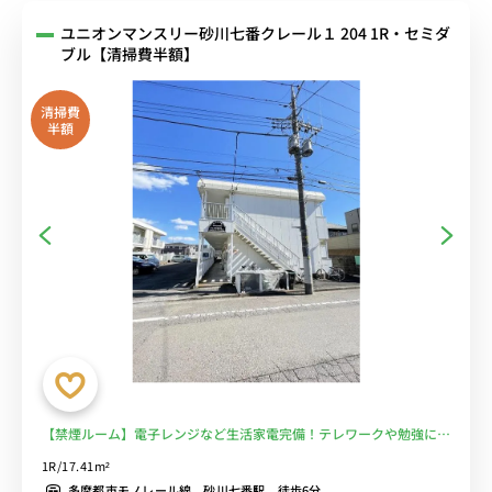
ユニオンマンスリー砂川七番クレール１ 204 1R・セミダ
ブル【清掃費半額】
清掃費
半額
【禁煙ルーム】電子レンジなど生活家電完備！テレワークや勉強にお
すすめデスク・チェアのあるお部屋/スーパーマーケット・ピーコッ
1R/17.41m²
クストアまで徒歩6分■選べるWi-Fi格安レンタル中！
多摩都市モノレール線 砂川七番駅 徒歩6分