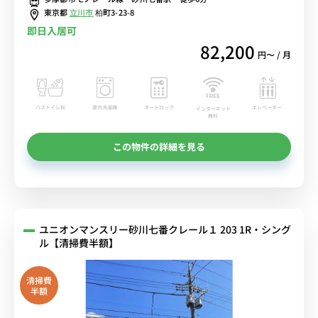
東京都
立川市
柏町3-23-8
即日入居可
82,200
円〜 / 月
バストイレ別
室内洗濯機
オートロック
エレベーター
インターネット
無料
この物件の詳細を見る
ユニオンマンスリー砂川七番クレール１ 203 1R・シング
ル【清掃費半額】
清掃費
半額