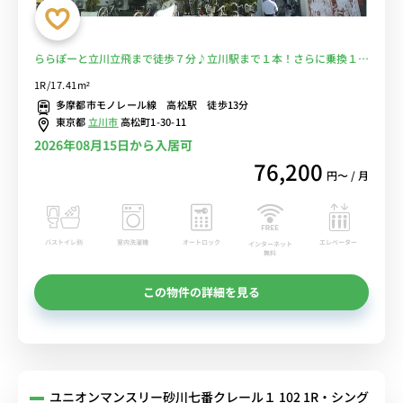
ららぽーと立川立飛まで徒歩７分♪立川駅まで１本！さらに乗換１回
で新宿までラクラクアクセス！■選べるWi-Fi格安レンタル中！
1R/17.41m²
多摩都市モノレール線 高松駅 徒歩13分
東京都
立川市
高松町1-30-11
2026年08月15日から入居可
76,200
円〜 / 月
バストイレ別
室内洗濯機
オートロック
エレベーター
インターネット
無料
この物件の詳細を見る
ユニオンマンスリー砂川七番クレール１ 102 1R・シング