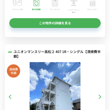
バストイレ別
室内洗濯機
オートロック
エレベーター
インターネット
無料
この物件の詳細を見る
ユニオンマンスリー高松２ 407 1R・シングル【清掃費半
額】
清掃費
半額