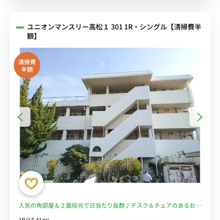
ユニオンマンスリー高松１ 301 1R・シングル【清掃費半
額】
清掃費
半額
人気の角部屋＆２面採光で日当たり抜群♪デスク＆チェアのあるお部
屋/多摩都市モノレール線利用で、中央大学・明星大学駅や大塚・帝
1R/17.41m²