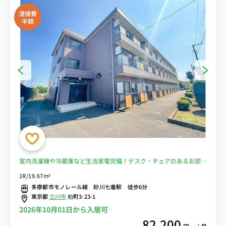
清掃費
半額
室内洗濯機や冷蔵庫など生活家電完備！デスク・チェアのあるお部
屋/砂川七番駅から徒歩6分！多摩都市モノレール線利用で、中央大
1R/19.67m²
学・明星大学駅や大塚・帝京大学駅まで乗り換えなしでアクセス■選
多摩都市モノレール線 砂川七番駅 徒歩6分
べるWi-Fi格安レンタル中！
東京都
立川市
柏町3-23-1
2026年10月01日から入居可
82,200