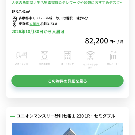
人気の角部屋♪生活家電完備＆テレワークや勉強におすすめデスク・
チェアのあるお部屋/玉川上水駅まで1駅＆立川北駅や高幡不動駅まで
1R/17.41m²
乗換なしでアクセス■選べるWi-Fi格安レンタル中！
多摩都市モノレール線 砂川七番駅 徒歩6分
東京都
立川市
柏町3-23-8
2026年10月30日から入居可
82,200
円〜 / 月
バストイレ別
室内洗濯機
オートロック
エレベーター
インターネット
無料
この物件の詳細を見る
ユニオンマンスリー砂川七番１ 220 1R・セミダブル