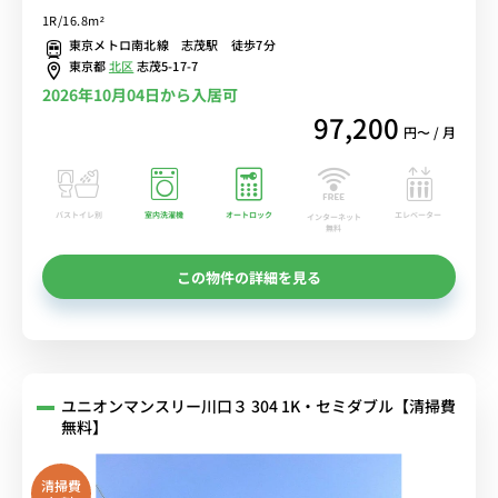
赤羽岩淵駅と赤羽駅東口の勤務に最適♪休日は荒川散歩でリフレッシ
1R/16.8m²
ュ！■選べるWi-Fi格安レンタル中！
東京メトロ南北線 志茂駅 徒歩7分
東京都
北区
志茂5-17-7
2026年10月04日から入居可
97,200
円〜 / 月
バストイレ別
室内洗濯機
オートロック
エレベーター
インターネット
無料
この物件の詳細を見る
ユニオンマンスリー川口３ 304 1K・セミダブル【清掃費
無料】
清掃費