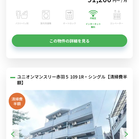
円〜 / 月
バストイレ別
室内洗濯機
オートロック
エレベーター
インターネット
無料
この物件の詳細を見る
ユニオンマンスリー赤羽５ 109 1R・シングル【清掃費半
額】
清掃費
半額