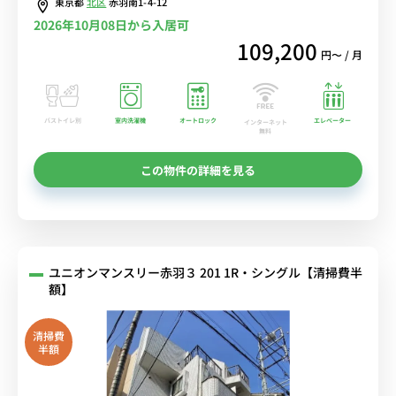
東京都
北区
赤羽南1-4-12
2026年10月08日から入居可
109,200
円〜 / 月
バストイレ別
室内洗濯機
オートロック
エレベーター
インターネット
無料
この物件の詳細を見る
ユニオンマンスリー赤羽３ 201 1R・シングル【清掃費半
額】
清掃費
半額