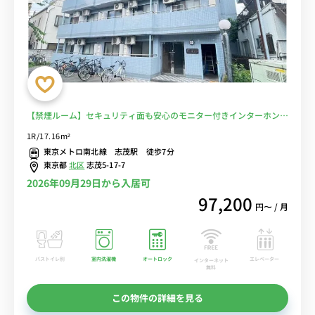
【禁煙ルーム】セキュリティ面も安心のモニター付きインターホン完
備。志茂駅＆赤羽岩淵駅と赤羽駅東口の勤務に最適♪赤羽駅周辺には
1R/17.16m²
商店街などもありお買い物にも便利■選べるWi-Fi格安レンタル中！
東京メトロ南北線 志茂駅 徒歩7分
東京都
北区
志茂5-17-7
2026年09月29日から入居可
97,200
円〜 / 月
バストイレ別
室内洗濯機
オートロック
エレベーター
インターネット
無料
この物件の詳細を見る