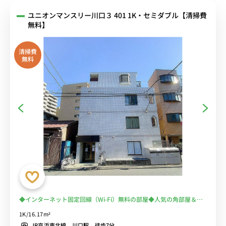
ユニオンマンスリー川口３ 401 1K・セミダブル【清掃費
無料】
清掃費
無料
◆インターネット固定回線（Wi-Fi）無料の部屋◆人気の角部屋＆２
面採光♪テレワークに嬉しい広々デスク＆チェアのお部屋。大き目の
1K/16.17m²
クローゼットと玄関にミラー付き
JR京浜東北線 川口駅 徒歩7分