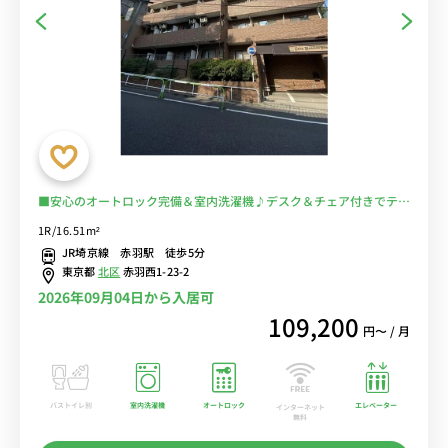
■安心のオートロック完備＆室内洗濯機♪デスク＆チェア付きでテレ
ワークにもおすすめ♪２ドア冷蔵庫でたっぷり収納♪■JR線「赤羽
1R/16.51m²
駅」徒歩5分/東京・秋葉原・大宮まで乗換なしでアクセス可能/コン
JR埼京線 赤羽駅 徒歩5分
ビニ至近＆スーパー徒歩２分■選べるWi-Fi格安レンタル中！
東京都
北区
赤羽西1-23-2
2026年09月04日から入居可
109,200
円〜 / 月
バストイレ別
室内洗濯機
オートロック
エレベーター
インターネット
無料