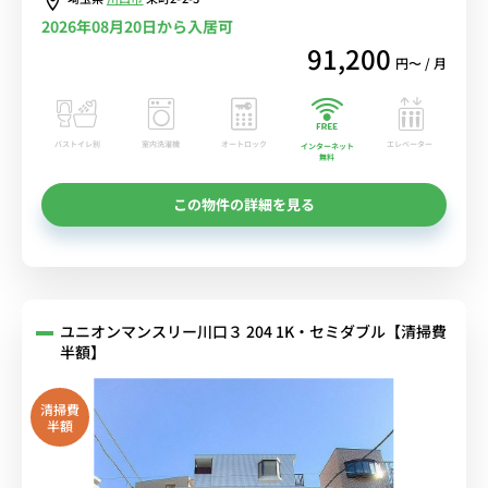
2026年08月20日から入居可
91,200
円〜 / 月
バストイレ別
室内洗濯機
オートロック
エレベーター
インターネット
無料
この物件の詳細を見る
ユニオンマンスリー川口３ 204 1K・セミダブル【清掃費
半額】
清掃費
半額