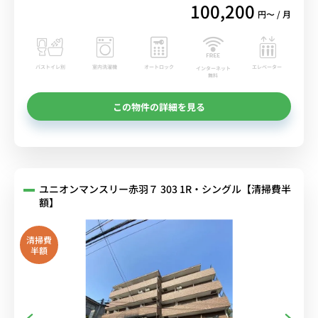
100,200
円〜 / 月
バストイレ別
室内洗濯機
オートロック
エレベーター
インターネット
無料
この物件の詳細を見る
ユニオンマンスリー赤羽７ 303 1R・シングル【清掃費半
額】
清掃費
半額