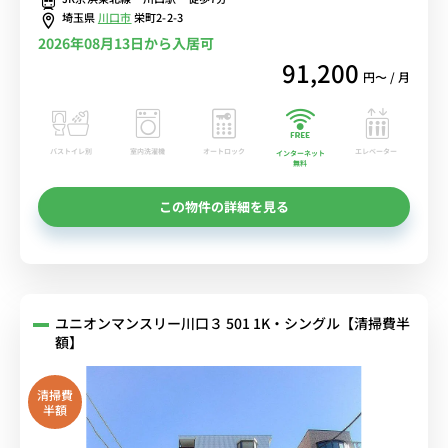
埼玉県
川口市
栄町2-2-3
2026年08月13日から入居可
91,200
円〜 / 月
バストイレ別
室内洗濯機
オートロック
エレベーター
インターネット
無料
この物件の詳細を見る
ユニオンマンスリー川口３ 501 1K・シングル【清掃費半
額】
清掃費
半額