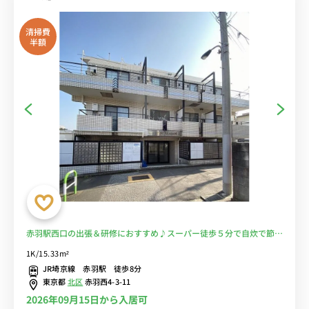
清掃費
半額
赤羽駅西口の出張＆研修におすすめ♪スーパー徒歩５分で自炊で節約
♪■選べるWi-Fi格安レンタル中！
1K/15.33m²
JR埼京線 赤羽駅 徒歩8分
東京都
北区
赤羽西4-3-11
2026年09月15日から入居可