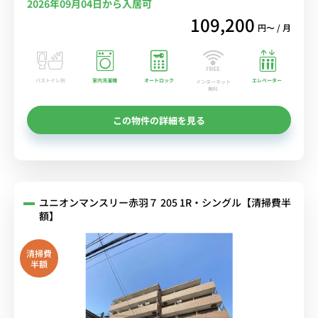
2026年09月04日から入居可
109,200
円〜 / 月
バストイレ別
室内洗濯機
オートロック
エレベーター
インターネット
無料
この物件の詳細を見る
ユニオンマンスリー赤羽７ 205 1R・シングル【清掃費半
額】
清掃費
半額