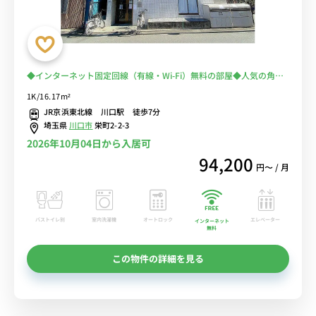
◆インターネット固定回線（有線・Wi-Fi）無料の部屋◆人気の角部
屋物件！東京・上野・大宮まで乗り換えなしでアクセス可能/コンビ
1K/16.17m²
ニも近くて便利♪
JR京浜東北線 川口駅 徒歩7分
埼玉県
川口市
栄町2-2-3
2026年10月04日から入居可
94,200
円〜 / 月
バストイレ別
室内洗濯機
オートロック
エレベーター
インターネット
無料
この物件の詳細を見る