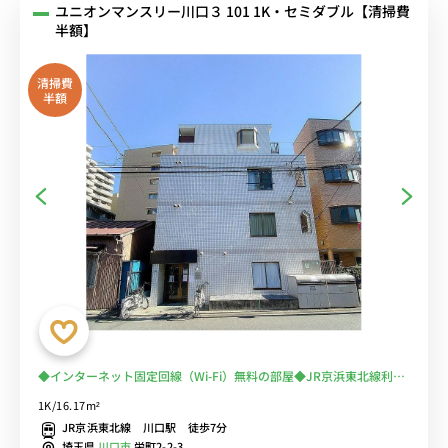
ユニオンマンスリー川口３ 101 1K・セミダブル【清掃費
半額】
清掃費
半額
◆インターネット固定回線（Wi-Fi）無料の部屋◆JR京浜東北線利用
で上野駅・東京駅・横浜駅まで乗換なし。コンビニ至近/角部屋
1K/16.17m²
JR京浜東北線 川口駅 徒歩7分
埼玉県
川口市
栄町2-2-3