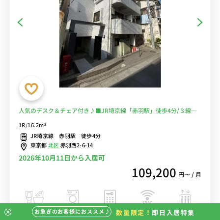
人気のデスク＆チェア付き♪■JR埼京線「赤羽駅」徒歩4分/３線３
駅利用可能♪♪モバイルWiFiルーター格安レンタル可能♪■選べる
1R/16.2m²
Wi-Fi格安レンタル中！
JR埼京線 赤羽駅 徒歩4分
東京都
北区
赤羽西2-6-14
2026年10月11日から入居可
109,200
円〜 / 月
お急ぎのお客様におススメ♪
数量限定！
即日入居特集
バストイレ別
室内洗濯機
オートロック
エレベーター
インターネット
無料