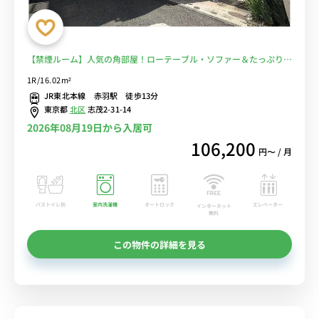
【禁煙ルーム】人気の角部屋！ローテーブル・ソファー＆たっぷり収
納2ドア冷蔵庫など生活家電のあるお部屋/赤羽駅周辺には商店街など
1R/16.02m²
もありお買い物にも便利■選べるWi-Fi格安レンタル中！
JR東北本線 赤羽駅 徒歩13分
東京都
北区
志茂2-31-14
2026年08月19日から入居可
106,200
円〜 / 月
バストイレ別
室内洗濯機
オートロック
エレベーター
インターネット
無料
この物件の詳細を見る