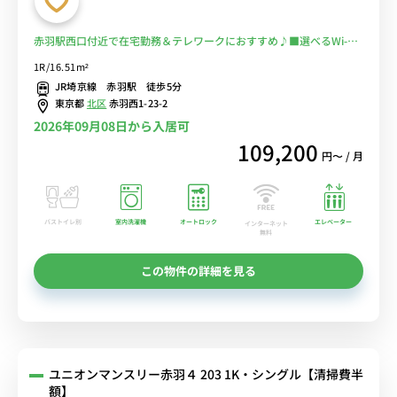
赤羽駅西口付近で在宅勤務＆テレワークにおすすめ♪■選べるWi-Fi
格安レンタル中！
1R/16.51m²
JR埼京線 赤羽駅 徒歩5分
東京都
北区
赤羽西1-23-2
2026年09月08日から入居可
109,200
円〜 / 月
バストイレ別
室内洗濯機
オートロック
エレベーター
インターネット
無料
この物件の詳細を見る
ユニオンマンスリー赤羽４ 203 1K・シングル【清掃費半
額】