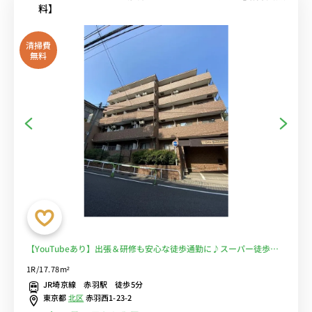
料】
清掃費
無料
【YouTubeあり】出張＆研修も安心な徒歩通勤に♪スーパー徒歩２
分。デスク＆チェアがあるお部屋で在宅勤務におすすめ。■選べる
1R/17.78m²
Wi-Fi格安レンタル中！
JR埼京線 赤羽駅 徒歩5分
東京都
北区
赤羽西1-23-2