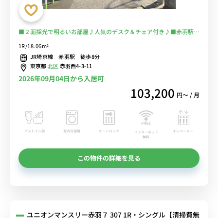
■２面採光で明るいお部屋♪人気のデスク＆チェア付き♪■赤羽駅西
口の出張＆研修におすすめ♪スーパー徒歩５分で自炊で節約♪■選べ
1R/18.06m²
るWi-Fi格安レンタル中！
JR埼京線 赤羽駅 徒歩8分
東京都
北区
赤羽西4-3-11
2026年09月04日から入居可
103,200
円〜 / 月
バストイレ別
室内洗濯機
オートロック
エレベーター
インターネット
無料
この物件の詳細を見る
ユニオンマンスリー赤羽７ 307 1R・シングル【清掃費無