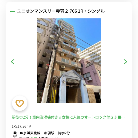
ユニオンマンスリー赤羽２ 706 1R・シングル
駅徒歩2分！室内洗濯機付き☆女性に人気のオートロック付き♪■選
べるWi-Fi格安レンタル中！
1R/17.36m²
JR京浜東北線 赤羽駅 徒歩2分