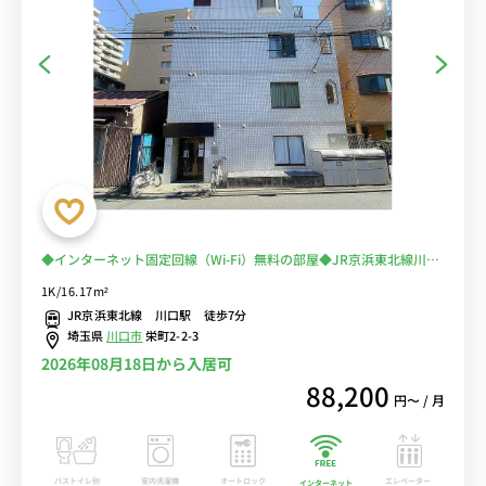
◆インターネット固定回線（Wi-Fi）無料の部屋◆JR京浜東北線川口
駅徒歩7分。人気の角部屋物件
1K/16.17m²
JR京浜東北線 川口駅 徒歩7分
埼玉県
川口市
栄町2-2-3
2026年08月18日から入居可
88,200
円〜 / 月
バストイレ別
室内洗濯機
オートロック
エレベーター
インターネット