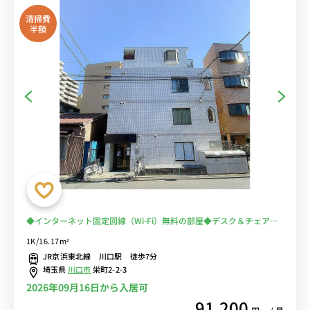
清掃費
半額
◆インターネット固定回線（Wi-Fi）無料の部屋◆デスク＆チェア付
きでテレワークにおすすめ♪たっぷり収納の２ドア冷蔵庫♪◆京浜東
1K/16.17m²
北線利用で東京や上野、大宮まで乗り換えなし/コンビニ至近
JR京浜東北線 川口駅 徒歩7分
埼玉県
川口市
栄町2-2-3
2026年09月16日から入居可
91,200