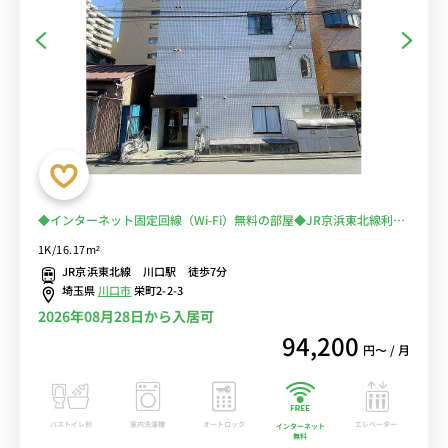
◆インターネット固定回線（Wi-Fi）無料の部屋◆JR京浜東北線利用
で上野駅・東京駅・横浜駅までダイレクトアクセス。スーパー・コン
1K/16.17m²
ビニ至近
JR京浜東北線 川口駅 徒歩7分
埼玉県
川口市
栄町2-2-3
2026年08月28日から入居可
94,200
円〜 / 月
バストイレ別
室内洗濯機
オートロック
エレベーター
インターネット
無料