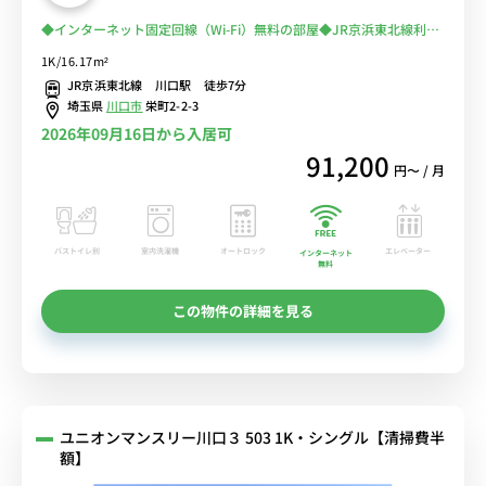
◆インターネット固定回線（Wi-Fi）無料の部屋◆JR京浜東北線利用
で上野駅・東京駅・横浜駅まで乗換なしでアクセス。コンビニ至近
1K/16.17m²
JR京浜東北線 川口駅 徒歩7分
埼玉県
川口市
栄町2-2-3
2026年09月16日から入居可
91,200
円〜 / 月
バストイレ別
室内洗濯機
オートロック
エレベーター
インターネット
無料
この物件の詳細を見る
ユニオンマンスリー川口３ 503 1K・シングル【清掃費半
額】