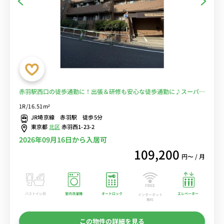
赤羽駅西口の徒歩通勤に！出張＆研修も安心な徒歩通勤に♪スーパー
徒歩２分■選べるWi-Fi格安レンタル中！
1R/16.51m²
JR埼京線 赤羽駅 徒歩5分
東京都
北区
赤羽西1-23-2
2026年09月16日から入居可
109,200
円〜 / 月
バストイレ別
室内洗濯機
オートロック
エレベーター
インターネット
無料
この物件の詳細を見る