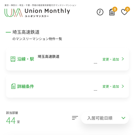
インターネット無料
モニター付きインターフォン
デスクランプ・フロアランプ
東京・神奈川・埼玉・千葉・茨城の
格安家具家電付きマンスリーマンション
0
0
埼玉高速鉄道
のマンスリーマンション物件一覧
埼玉高速鉄道
沿線・駅
変更・追加
詳細条件
変更・追加
該当部屋
44
室