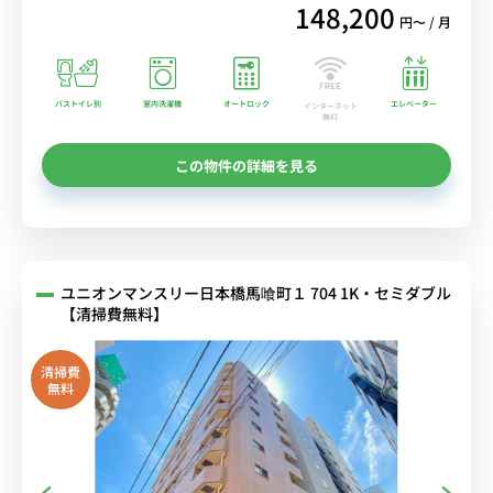
148,200
円〜 / 月
バストイレ別
室内洗濯機
オートロック
エレベーター
インターネット
無料
この物件の詳細を見る
ユニオンマンスリー日本橋馬喰町１ 704 1K・セミダブル
【清掃費無料】
清掃費
無料