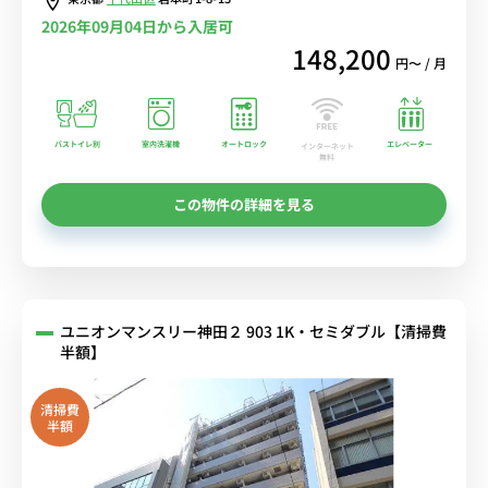
2026年09月04日から入居可
148,200
円〜 / 月
バストイレ別
室内洗濯機
オートロック
エレベーター
インターネット
無料
この物件の詳細を見る
ユニオンマンスリー神田２ 903 1K・セミダブル【清掃費
半額】
清掃費
半額