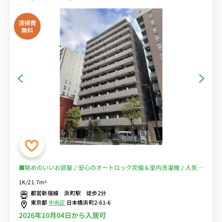
清掃費
無料
■眺めのいいお部屋♪安心のオートロック完備＆室内洗濯機♪人気の
バストイレ別・浴室乾燥機付き♪うれしい２口ガスコンロ♪デスク＆
1K/21.7m²
チェア付きでテレワークにもおすすめ♪■都営新宿線「浜町駅」徒歩
都営新宿線 浜町駅 徒歩2分
2分/新宿・市ヶ谷まで乗換なしでアクセス可能■選べるWi-Fi格安レ
東京都
中央区
日本橋浜町2-61-6
ンタル中！
2026年10月04日から入居可