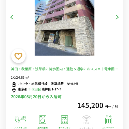
神田・秋葉原・浅草橋に徒歩圏内！通勤＆通学におススメ♪電車回避
できます。スーパーは徒歩５分☆■選べるWi-Fi格安レンタル中！
1K/24.83m²
JR中央・総武緩行線 浅草橋駅 徒歩5分
東京都
千代田区
東神田1-17-7
2026年08月20日から入居可
145,200
円〜 / 月
バストイレ別
室内洗濯機
オートロック
エレベーター
インターネット