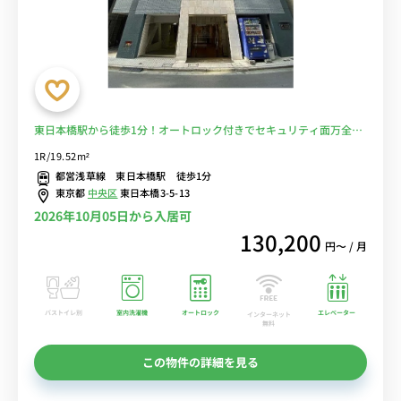
東日本橋駅から徒歩1分！オートロック付きでセキュリティ面万全！
宅配ボックス付きマンション！■選べるWi-Fi格安レンタル中！
1R/19.52m²
都営浅草線 東日本橋駅 徒歩1分
東京都
中央区
東日本橋3-5-13
2026年10月05日から入居可
130,200
円〜 / 月
バストイレ別
室内洗濯機
オートロック
エレベーター
インターネット
無料
この物件の詳細を見る