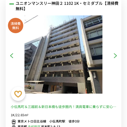
ユニオンマンスリー神田２ 1102 1K・セミダブル【清掃費
無料】
清掃費
無料
小伝馬町＆三越前＆新日本橋も徒歩圏内！満員電車に乗らずに安心♪
■選べるWi-Fi格安レンタル中！
1K/22.65m²
東京メトロ日比谷線 小伝馬町駅 徒歩3分
東京都
千代田区
岩本町1-8-13