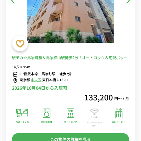
駅チカ☆馬喰町駅＆馬喰横山駅徒歩2分！オートロック＆宅配ボック
ス付きで安心♪バストイレ別・浴室乾燥機・室内洗濯機で設備充実の
1K/20.95m²
お部屋♪■選べるWi-Fi格安レンタル中！
JR総武本線 馬喰町駅 徒歩2分
東京都
中央区
東日本橋2-15-11
2026年10月04日から入居可
133,200
円〜 / 月
バストイレ別
室内洗濯機
オートロック
エレベーター
インターネット
無料
この物件の詳細を見る