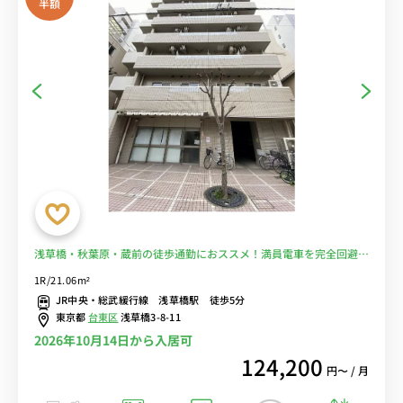
半額
浅草橋・秋葉原・蔵前の徒歩通勤におススメ！満員電車を完全回避
♪■選べるWi-Fi格安レンタル中！
1R/21.06m²
JR中央・総武緩行線 浅草橋駅 徒歩5分
東京都
台東区
浅草橋3-8-11
2026年10月14日から入居可
124,200
円〜 / 月