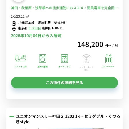
神田・秋葉原・浅草橋への徒歩通勤におススメ！満員電車を完全回
避！コンビニは近くにたくさんあります♪■選べるWi-Fi格安レンタ
1K/23.12m²
ル中！
JR総武本線 馬喰町駅 徒歩5分
東京都
千代田区
東神田1-10-11
2026年10月04日から入居可
148,200
円〜 / 月
バストイレ別
室内洗濯機
オートロック
エレベーター
インターネット
無料
この物件の詳細を見る
ユニオンマンスリー神田２ 1202 1K・セミダブル・くつろ
ぎstyle