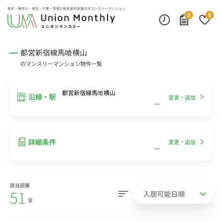
インターネット無料
モニター付きインターフォン
デスクランプ・フロアランプ
東京・神奈川・埼玉・千葉・茨城の
格安家具家電付きマンスリーマンション
0
0
都営新宿線馬喰横山
のマンスリーマンション物件一覧
都営新宿線馬喰横山
沿線・駅
変更・追加
詳細条件
変更・追加
該当部屋
51
室