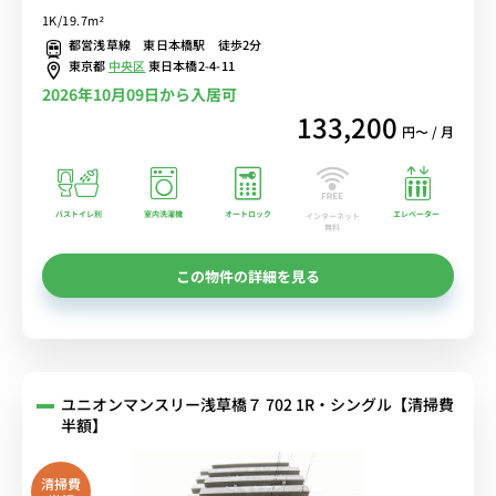
ック＆宅配ボックスで荷物受取りも安心♪駅徒歩１分の駅チカ物件！
1K/19.7m²
■選べるWi-Fi格安レンタル中！
都営浅草線 東日本橋駅 徒歩2分
東京都
中央区
東日本橋2-4-11
2026年10月09日から入居可
133,200
円〜 / 月
バストイレ別
室内洗濯機
オートロック
エレベーター
インターネット
無料
この物件の詳細を見る
ユニオンマンスリー浅草橋７ 702 1R・シングル【清掃費
半額】
清掃費