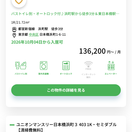
バストイレ別・オートロック付♪浜町駅から徒歩3分＆東日本橋駅も
徒歩5分■選べるWi-Fi格安レンタル中！
1R/21.72m²
都営新宿線 浜町駅 徒歩3分
東京都
中央区
日本橋浜町1-6-11
2026年10月04日から入居可
136,200
円〜 / 月
バストイレ別
室内洗濯機
オートロック
エレベーター
インターネット
無料
この物件の詳細を見る
ユニオンマンスリー日本橋浜町３ 403 1K・セミダブル
【清掃費無料】