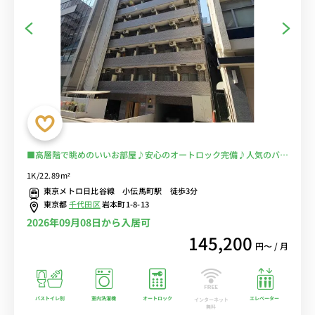
■高層階で眺めのいいお部屋♪安心のオートロック完備♪人気のバス
トイレ別♪料理に便利な２口ガスコンロ♪■東京メトロ日比谷線「小
1K/22.89m²
伝馬町駅」徒歩3分/神田＆秋葉原徒歩圏内！電車の乗らずに徒歩通勤
東京メトロ日比谷線 小伝馬町駅 徒歩3分
♪スーパー３分で自炊もOK！ ■選べるWi-Fi格安レンタル中！
東京都
千代田区
岩本町1-8-13
2026年09月08日から入居可
145,200
円〜 / 月
バストイレ別
室内洗濯機
オートロック
エレベーター
インターネット
無料