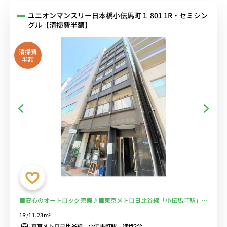
ユニオンマンスリー日本橋小伝馬町１ 801 1R・セミシン
グル【清掃費半額】
清掃費
半額
■安心のオートロック完備♪■東京メトロ日比谷線「小伝馬町駅」徒
歩2分/スーパー徒歩２分| ■選べるWi-Fi格安レンタル中！
1R/11.23m²
東京メトロ日比谷線 小伝馬町駅 徒歩2分