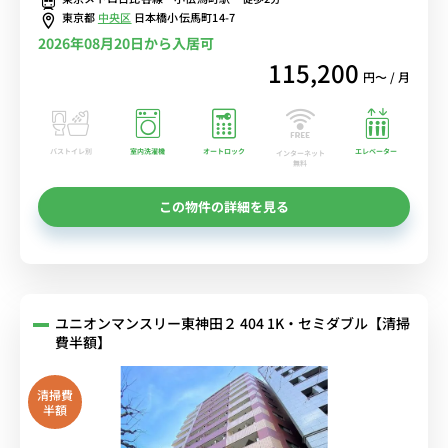
東京都
中央区
日本橋小伝馬町14-7
2026年08月20日から入居可
115,200
円〜 / 月
バストイレ別
室内洗濯機
オートロック
エレベーター
インターネット
無料
この物件の詳細を見る
ユニオンマンスリー東神田２ 404 1K・セミダブル【清掃
費半額】
清掃費
半額