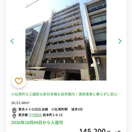
小伝馬町＆三越前＆新日本橋も徒歩圏内！満員電車に乗らずに安心♪
■選べるWi-Fi格安レンタル中！
1K/22.68m²
東京メトロ日比谷線 小伝馬町駅 徒歩3分
東京都
千代田区
岩本町1-8-13
2026年10月04日から入居可
145,200