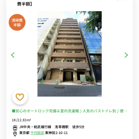
費半額】
清掃費
半額
■安心のオートロック完備＆室内洗濯機♪人気のバストイレ別♪便利
な２口ガスコンロ付き♪デスク＆チェア付きでテレワークにもおすす
1K/22.83m²
め♪■都営新宿線「馬喰横山駅」徒歩3分/「浅草橋駅」「秋葉原駅」
JR中央・総武緩行線 浅草橋駅 徒歩5分
「馬喰町駅」も徒歩圏内でアクセス可能■選べるWi-Fi格安レンタル
東京都
千代田区
東神田2-10-11
中！