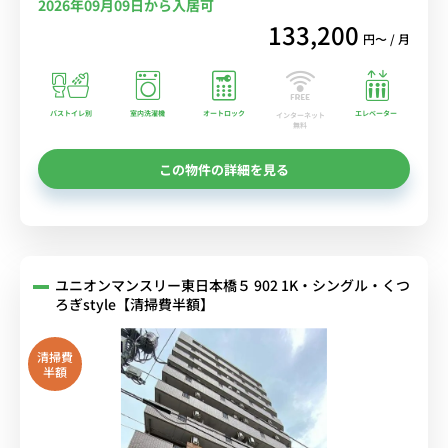
2026年09月09日から入居可
133,200
円〜 / 月
バストイレ別
室内洗濯機
オートロック
エレベーター
インターネット
無料
この物件の詳細を見る
ユニオンマンスリー東日本橋５ 902 1K・シングル・くつ
ろぎstyle【清掃費半額】
清掃費
半額