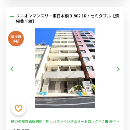
ユニオンマンスリー東日本橋３ 802 1R・セミダブル【清
掃費半額】
清掃費
半額
魅力の複数路線利用可能☆バストイレ別＆オートロック付♪■選べる
Wi-Fi格安レンタル中！
1R/20.76m²