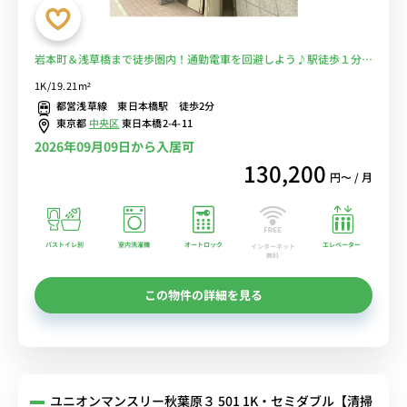
岩本町＆浅草橋まで徒歩圏内！通勤電車を回避しよう♪駅徒歩１分の
駅チカ物件！オートロック＆宅配ボックスで荷物受取りも安心♪■選
1K/19.21m²
べるWi-Fi格安レンタル中！
都営浅草線 東日本橋駅 徒歩2分
東京都
中央区
東日本橋2-4-11
2026年09月09日から入居可
130,200
円〜 / 月
バストイレ別
室内洗濯機
オートロック
エレベーター
インターネット
無料
この物件の詳細を見る
ユニオンマンスリー秋葉原３ 501 1K・セミダブル【清掃