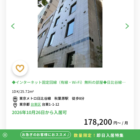
◆インターネット固定回線（有線・Wi-Fi）無料の部屋◆日比谷線
秋葉原駅 徒歩8分！女性にも安心「オートロック」「室内洗濯
1DK/25.72m²
機」。2口コンロあり
東京メトロ日比谷線 秋葉原駅 徒歩8分
東京都
台東区
台東1-1-12
2026年10月26日から入居可
178,200
円〜 / 月
お急ぎのお客様におススメ♪
数量限定！
即日入居特集