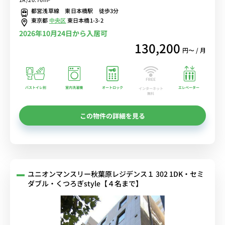
都営浅草線 東日本橋駅 徒歩3分
東京都
中央区
東日本橋1-3-2
2026年10月24日から入居可
130,200
円〜 / 月
バストイレ別
室内洗濯機
オートロック
エレベーター
インターネット
無料
この物件の詳細を見る
ユニオンマンスリー秋葉原レジデンス１ 302 1DK・セミ
ダブル・くつろぎstyle【４名まで】