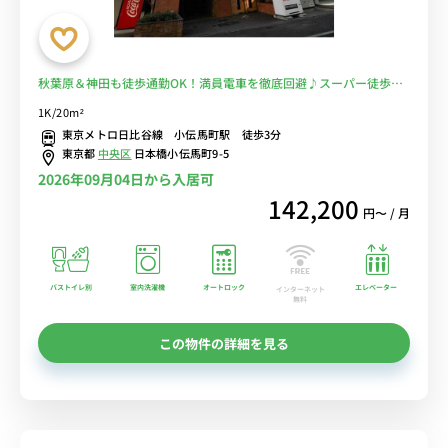
秋葉原＆神田も徒歩通勤OK！満員電車を徹底回避♪スーパー徒歩２
分 ■選べるWi-Fi格安レンタル中！
1K/20m²
東京メトロ日比谷線 小伝馬町駅 徒歩3分
東京都
中央区
日本橋小伝馬町9-5
2026年09月04日から入居可
142,200
円〜 / 月
バストイレ別
室内洗濯機
オートロック
エレベーター
インターネット
無料
この物件の詳細を見る