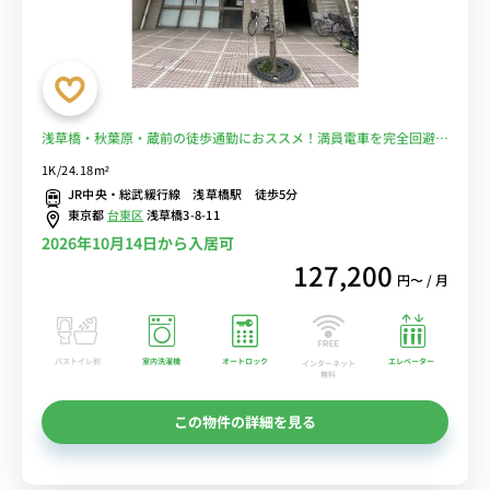
浅草橋・秋葉原・蔵前の徒歩通勤におススメ！満員電車を完全回避
♪■選べるWi-Fi格安レンタル中！
1K/24.18m²
JR中央・総武緩行線 浅草橋駅 徒歩5分
東京都
台東区
浅草橋3-8-11
2026年10月14日から入居可
127,200
円〜 / 月
バストイレ別
室内洗濯機
オートロック
エレベーター
インターネット
無料
この物件の詳細を見る