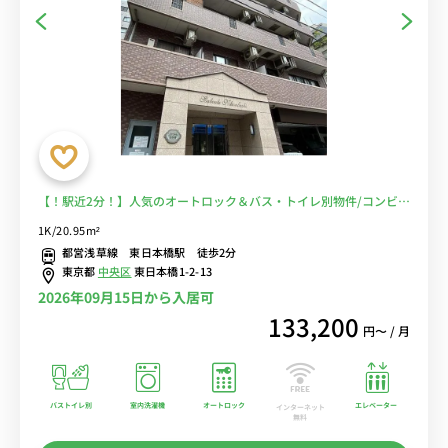
【！駅近2分！】人気のオートロック＆バス・トイレ別物件/コンビニ
至近で生活しやすい/【角部屋】■選べるWi-Fi格安レンタル中！
1K/20.95m²
都営浅草線 東日本橋駅 徒歩2分
東京都
中央区
東日本橋1-2-13
2026年09月15日から入居可
133,200
円〜 / 月
バストイレ別
室内洗濯機
オートロック
エレベーター
インターネット
無料