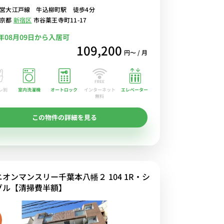
営大江戸線 牛込柳町駅 徒歩4分
東京都
新宿区
市谷薬王寺町11-17
6年08月09日から入居可
109,200
円〜 / 月
レ別
室内洗濯機
オートロック
エレベーター
インターネット
無料
この物件の詳細を見る
ニオンマンスリー千葉本八幡２ 104 1R・シ
グル【清掃費半額】