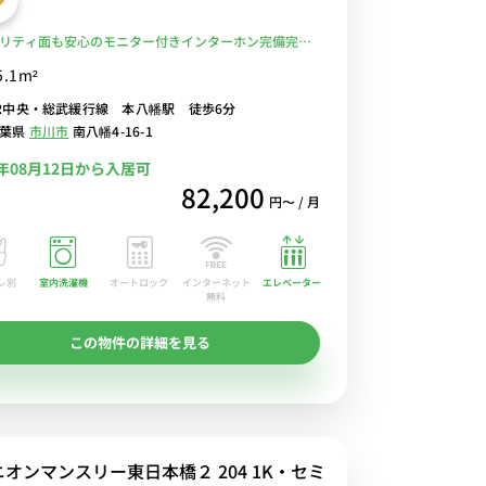
リティ面も安心のモニター付きインターホン完備完
R中央・総武緩行線 本八幡駅 徒歩6分。400M圏内に24
5.1m²
業スーパー「西友」「ドン・キホーテ」コンビニあり
R中央・総武緩行線 本八幡駅 徒歩6分
るWi-Fi格安レンタル中！
千葉県
市川市
南八幡4-16-1
6年08月12日から入居可
82,200
円〜 / 月
レ別
室内洗濯機
オートロック
エレベーター
インターネット
無料
この物件の詳細を見る
ニオンマンスリー東日本橋２ 204 1K・セミ