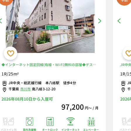
◆インターネット固定回線(有線・Wi-Fi)無料の部屋◆デスク
JR中
＆チェア付きでリモートワーク・テレワークにも最適♪個人
時間営
1R/25m²
1R/1
で長期利用、法人複数室利用におススメ！本八幡駅 徒歩4
■選べ
JR中央・総武緩行線 本八幡駅 徒歩4分
J
分！女性にも安心「オートロック」「室内洗濯機」
千葉県
市川市
南八幡3-12-20
2026年08月10日から入居可
202
97,200
円〜 / 月
バストイレ別
室内洗濯機
オートロック
エレベーター
バストイ
インターネット