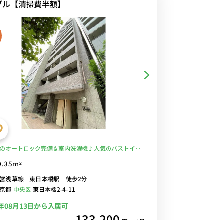
ブル【清掃費半額】
のオートロック完備＆室内洗濯機♪人気のバストイレ
利な宅配BOX付き♪ワークスペースにもおすすめのデ
0.35m²
チェア付き♪■都営浅草線「東日本橋駅」徒歩2分/日
営浅草線 東日本橋駅 徒歩2分
新橋・押上まで乗換なしでアクセス/コンビニ至近■選
東京都
中央区
東日本橋2-4-11
i-Fi格安レンタル中！
6年08月13日から入居可
133,200