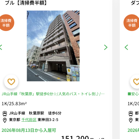
ブル【清掃費半額】
ダ
清掃費
清掃費
半額
半額
JR山手線「秋葉原」駅徒歩6分☆/人気のバス・トイレ別♪/秋
■安心
葉原＆岩本町＆浅草橋の出張や研修などにもおススメ！安心
別♪便
1K/25.83m²
1K/2
徒歩通勤で電車を回避♪■選べるWi-Fi格安レンタル中！
スク＆
JR山手線 秋葉原駅 徒歩6分
都
本橋・
東京都
千代田区
東神田3-2-5
べるW
2026年08月13日から入居可
202
151,200