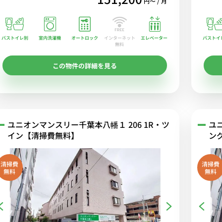
円〜 / 月
バストイレ別
室内洗濯機
オートロック
エレベーター
バストイ
インターネット
無料
この物件の詳細を見る
ユニオンマンスリー千葉本八幡１ 206 1R・ツ
ユ
イン【清掃費無料】
ン
清掃費
清掃費
無料
無料