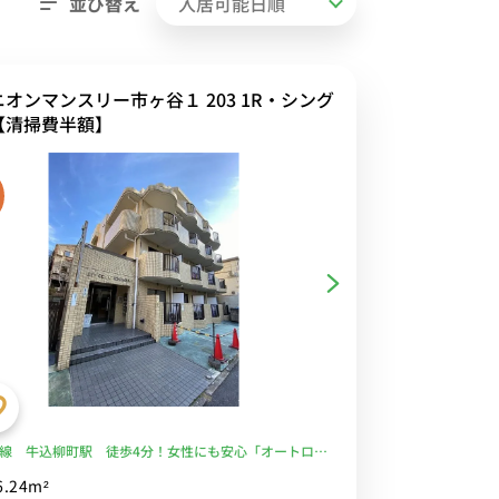
並び替え
ニオンマンスリー市ヶ谷１ 203 1R・シング
【清掃費半額】
線 牛込柳町駅 徒歩4分！女性にも安心「オートロッ
室内洗濯機」■選べるWi-Fi格安レンタル中！
6.24m²