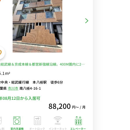
央総武線＆京成本線＆都営新宿線沿線。400M圏内に24
業スーパー「西友」「ドン・キホーテ」コンビニあり
5.1m²
るWi-Fi格安レンタル中！
R中央・総武緩行線 本八幡駅 徒歩6分
千葉県
市川市
南八幡4-16-1
6年08月12日から入居可
88,200
円〜 / 月
レ別
室内洗濯機
オートロック
エレベーター
インターネット