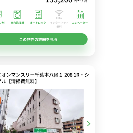
円〜 / 月
レ別
室内洗濯機
オートロック
エレベーター
インターネット
無料
この物件の詳細を見る
ニオンマンスリー千葉本八幡１ 208 1R・シ
グル【清掃費無料】