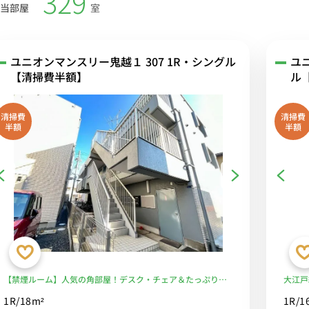
329
当部屋
室
ユニオンマンスリー鬼越１ 307 1R・シングル
ユ
【清掃費半額】
ル
清掃費
清掃費
半額
半額
【禁煙ルーム】人気の角部屋！デスク・チェア＆たっぷり収
大江戸
納2ドア冷蔵庫など生活家電のあるお部屋/コンビニ至近■選
ク」「
1R/18m²
1R/1
べるWi-Fi格安レンタル中！