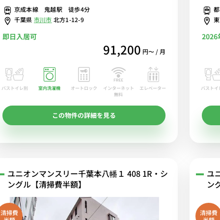
京成本線 鬼越駅 徒歩4分
都
千葉県
市川市
北方1-12-9
即日入居可
202
91,200
円〜 / 月
バストイレ別
室内洗濯機
オートロック
エレベーター
バストイ
インターネット
無料
この物件の詳細を見る
ユニオンマンスリー千葉本八幡１ 408 1R・シ
ユ
ングル【清掃費半額】
ン
清掃費
清掃費
半額
半額