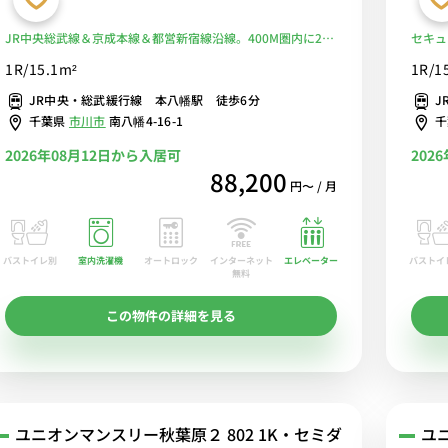
JR中央総武線＆京成本線＆都営新宿線沿線。400M圏内に24
セキュ
時間営業スーパー「西友」「ドン・キホーテ」コンビニあ
備！J
1R/15.1m²
1R/1
り。デスク＆チェアがあるお部屋で在宅勤務にオススメ。■
時間営
JR中央・総武緩行線 本八幡駅 徒歩6分
J
選べるWi-Fi格安レンタル中！
■選べ
千葉県
市川市
南八幡4-16-1
2026年08月12日から入居可
202
88,200
円〜 / 月
バストイレ別
室内洗濯機
オートロック
エレベーター
バストイ
インターネット
無料
この物件の詳細を見る
ユニオンマンスリー秋葉原２ 802 1K・セミダ
ユ