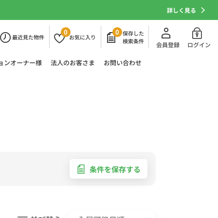
詳しく見る
0
0
保存した
最近
見た物件
お気に
入り
検索条件
会員登録
ログイン
ョン
オーナー様
法人の
お客さま
お問い合わせ
条件を保存する