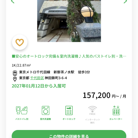
■安心のオートロック完備＆室内洗濯機♪人気のバストイレ別・洗浄
便座付き♪うれしい2口ガスコンロ♪デスク＆チェア付きでテレワー
1K/22.87m²
クにもおすすめ♪■東京メトロ「新御茶ノ水駅」徒歩３分/徒歩圏内
東京メトロ千代田線 新御茶ノ水駅 徒歩3分
に駅多数あり■選べるWi-Fi格安レンタル中！
東京都
千代田区
神田錦町3-6-4
2027年01月12日から入居可
157,200
円〜 / 月
バストイレ別
室内洗濯機
オートロック
エレベーター
インターネット
無料
この物件の詳細を見る