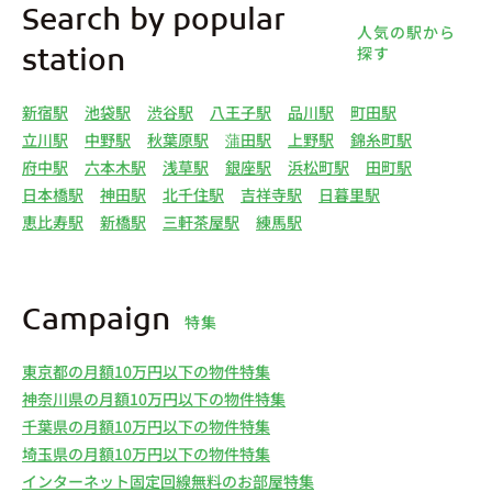
Search by popular
人気の駅から
探す
station
新宿駅
池袋駅
渋谷駅
八王子駅
品川駅
町田駅
立川駅
中野駅
秋葉原駅
蒲田駅
上野駅
錦糸町駅
府中駅
六本木駅
浅草駅
銀座駅
浜松町駅
田町駅
日本橋駅
神田駅
北千住駅
吉祥寺駅
日暮里駅
恵比寿駅
新橋駅
三軒茶屋駅
練馬駅
Campaign
特集
東京都の月額10万円以下の物件特集
神奈川県の月額10万円以下の物件特集
千葉県の月額10万円以下の物件特集
埼玉県の月額10万円以下の物件特集
インターネット固定回線無料のお部屋特集