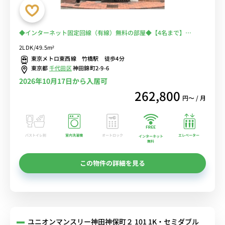
◆インターネット固定回線（有線）無料の部屋◆【4名まで】
【2LDK｜49.5㎡】東京駅までも徒歩圏内/ベッド2台あり
2LDK/49.5m²
東京メトロ東西線 竹橋駅 徒歩4分
東京都
千代田区
神田錦町2-9-6
2026年10月17日から入居可
262,800
円〜 / 月
バストイレ別
室内洗濯機
オートロック
エレベーター
インターネット
無料
この物件の詳細を見る
ユニオンマンスリー神田神保町２ 101 1K・セミダブル