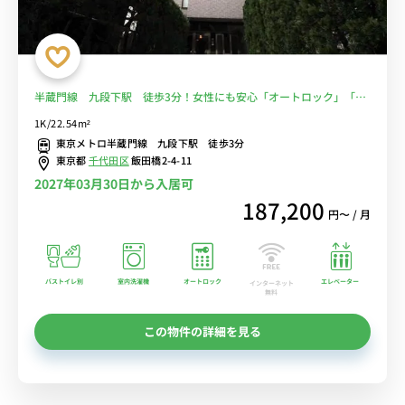
半蔵門線 九段下駅 徒歩3分！女性にも安心「オートロック」「室
内洗濯機」■選べるWi-Fi格安レンタル中！
1K/22.54m²
東京メトロ半蔵門線 九段下駅 徒歩3分
東京都
千代田区
飯田橋2-4-11
2027年03月30日から入居可
187,200
円〜 / 月
バストイレ別
室内洗濯機
オートロック
エレベーター
インターネット
無料
この物件の詳細を見る