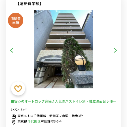
【清掃費半額】
清掃費
半額
■安心のオートロック完備♪人気のバストイレ別・独立洗面台♪便利
な２口ガスコンロ♪■東京メトロ千代田線「新御茶ノ水駅」徒歩3分/
1K/24.5m²
東京メトロ半蔵門線「神保町駅」徒歩4分/在宅ワーク・テレワークに
東京メトロ千代田線 新御茶ノ水駅 徒歩3分
オススメ！■選べるWi-Fi格安レンタル中！
東京都
千代田区
神田錦町3-6-4