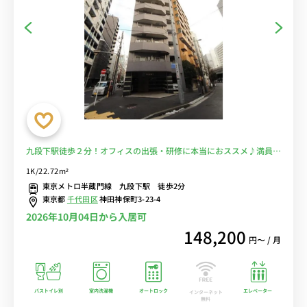
九段下駅徒歩２分！オフィスの出張・研修に本当におススメ♪満員電
車に乗らない徒歩通勤を！■選べるWi-Fi格安レンタル中！
1K/22.72m²
東京メトロ半蔵門線 九段下駅 徒歩2分
東京都
千代田区
神田神保町3-23-4
2026年10月04日から入居可
148,200
円〜 / 月
バストイレ別
室内洗濯機
オートロック
エレベーター
インターネット
無料