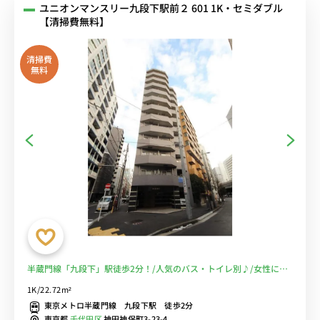
ユニオンマンスリー九段下駅前２ 601 1K・セミダブル
【清掃費無料】
清掃費
無料
半蔵門線「九段下」駅徒歩2分！/人気のバス・トイレ別♪/女性にも
安心オートロック、室内洗濯機付き！/公園のすぐ近くなので休日は
1K/22.72m²
のんびりと♪/■選べるWi-Fi格安レンタル中！
東京メトロ半蔵門線 九段下駅 徒歩2分
東京都
千代田区
神田神保町3-23-4