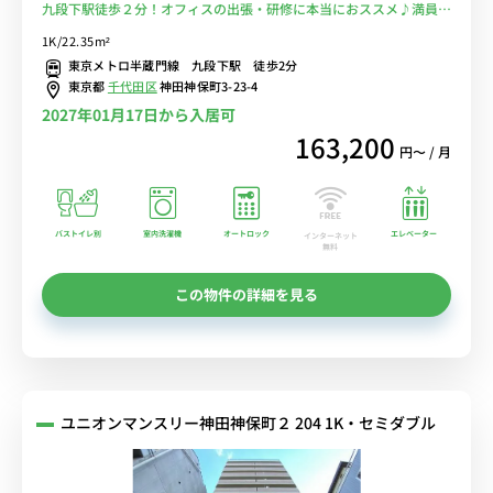
九段下駅徒歩２分！オフィスの出張・研修に本当におススメ♪満員電
車に乗らない徒歩通勤を！■選べるWi-Fi格安レンタル中！
1K/22.35m²
東京メトロ半蔵門線 九段下駅 徒歩2分
東京都
千代田区
神田神保町3-23-4
2027年01月17日から入居可
163,200
円〜 / 月
バストイレ別
室内洗濯機
オートロック
エレベーター
インターネット
無料
この物件の詳細を見る
ユニオンマンスリー神田神保町２ 204 1K・セミダブル