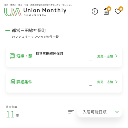
インターネット無料
モニター付きインターフォン
デスクランプ・フロアランプ
東京・神奈川・埼玉・千葉・茨城の
格安家具家電付きマンスリーマンション
0
0
都営三田線神保町
のマンスリーマンション物件一覧
都営三田線神保町
沿線・駅
変更・追加
詳細条件
変更・追加
該当部屋
11
室