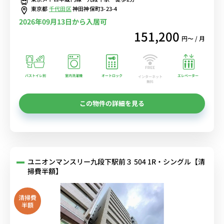
東京都
千代田区
神田神保町3-23-4
2026年09月13日から入居可
151,200
円〜 / 月
バストイレ別
室内洗濯機
オートロック
エレベーター
インターネット
無料
この物件の詳細を見る
ユニオンマンスリー九段下駅前３ 504 1R・シングル【清
掃費半額】
清掃費
半額