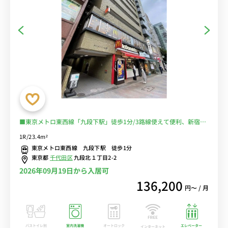
■東京メトロ東西線「九段下駅」徒歩1分/3路線使えて便利、新宿駅
まで直通8分【マイクロバブルシャワーヘッドがあるお部屋】■人気
1R/23.4m²
のデスク＆チェア付きのお部屋♪■選べるWi-Fi格安レンタル中！
東京メトロ東西線 九段下駅 徒歩1分
東京都
千代田区
九段北１丁目2-2
2026年09月19日から入居可
136,200
円〜 / 月
バストイレ別
室内洗濯機
オートロック
エレベーター
インターネット