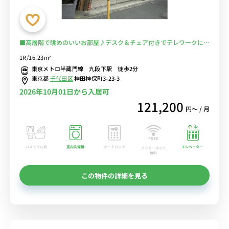
■高層階で眺めのいいお部屋♪デスク＆チェア付きでテレワークにも
おすすめ♪女性も安心の室内洗濯機♪東京メトロ「九段下駅」徒歩2
1R/16.23m²
分/新宿・大手町・日本橋まで乗換なしでアクセス可能/体を動かすと
東京メトロ半蔵門線 九段下駅 徒歩2分
きは皇居近くでのジョギングも■選べるWi-Fi格安レンタル中！
東京都
千代田区
神田神保町3-23-3
2026年10月01日から入居可
121,200
円〜 / 月
バストイレ別
室内洗濯機
オートロック
エレベーター
インターネット
無料
この物件の詳細を見る