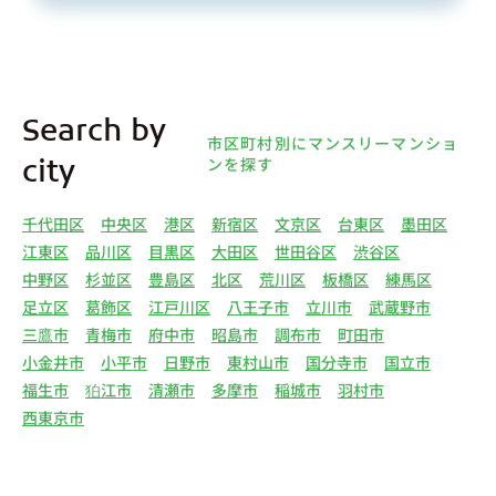
Search by
市区町村別にマンスリーマンショ
ンを探す
city
千代田区
中央区
港区
新宿区
文京区
台東区
墨田区
江東区
品川区
目黒区
大田区
世田谷区
渋谷区
中野区
杉並区
豊島区
北区
荒川区
板橋区
練馬区
足立区
葛飾区
江戸川区
八王子市
立川市
武蔵野市
三鷹市
青梅市
府中市
昭島市
調布市
町田市
小金井市
小平市
日野市
東村山市
国分寺市
国立市
福生市
狛江市
清瀬市
多摩市
稲城市
羽村市
西東京市