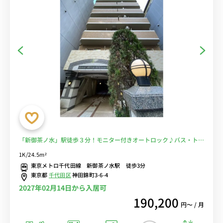
「新御茶ノ水」駅徒歩３分！モニター付きオートロック♪バス・トイ
レ別！■選べるWi-Fi格安レンタル中！
1K/24.5m²
東京メトロ千代田線 新御茶ノ水駅 徒歩3分
東京都
千代田区
神田錦町3-6-4
2027年02月14日から入居可
190,200
円〜 / 月