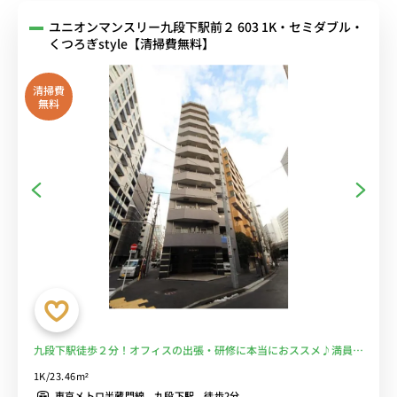
ユニオンマンスリー九段下駅前２ 603 1K・セミダブル・
くつろぎstyle【清掃費無料】
清掃費
無料
九段下駅徒歩２分！オフィスの出張・研修に本当におススメ♪満員電
車に乗らない徒歩通勤を！■選べるWi-Fi格安レンタル中！
1K/23.46m²
東京メトロ半蔵門線 九段下駅 徒歩2分