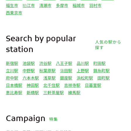
福生市
狛江市
清瀬市
多摩市
稲城市
羽村市
西東京市
Search by popular
人気の駅から
探す
station
新宿駅
池袋駅
渋谷駅
八王子駅
品川駅
町田駅
立川駅
中野駅
秋葉原駅
蒲田駅
上野駅
錦糸町駅
府中駅
六本木駅
浅草駅
銀座駅
浜松町駅
田町駅
日本橋駅
神田駅
北千住駅
吉祥寺駅
日暮里駅
恵比寿駅
新橋駅
三軒茶屋駅
練馬駅
Campaign
特集