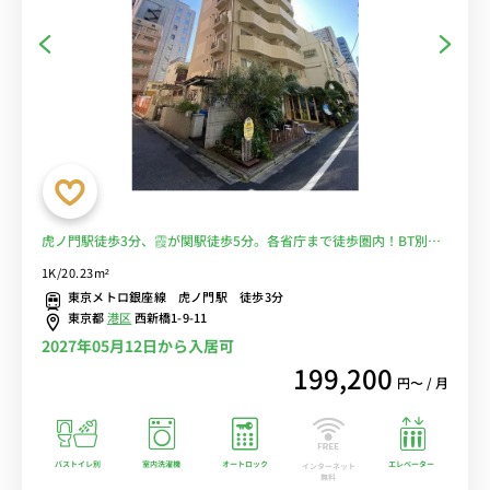
虎ノ門駅徒歩3分、霞が関駅徒歩5分。各省庁まで徒歩圏内！BT別／
AL・EV付き■選べるWi-Fi格安レンタル中！
1K/20.23m²
東京メトロ銀座線 虎ノ門駅 徒歩3分
東京都
港区
西新橋1-9-11
2027年05月12日から入居可
199,200
円〜 / 月
バストイレ別
室内洗濯機
オートロック
エレベーター
インターネット
無料