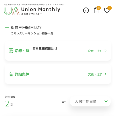
インターネット無料
モニター付きインターフォン
デスクランプ・フロアランプ
東京・神奈川・埼玉・千葉・茨城の
格安家具家電付きマンスリーマンション
0
0
都営三田線日比谷
のマンスリーマンション物件一覧
都営三田線日比谷
沿線・駅
変更・追加
詳細条件
変更・追加
該当部屋
2
室