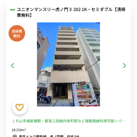
ユニオンマンスリー虎ノ門３ 202 1K・セミダブル【清掃
費無料】
清掃費
無料
ＪＲ山手線新橋駅・都営三田線内幸町駅など複数路線利用可能☆バス
トイレ別＆オートロック付＆コンビニ至近物件！■選べるWi-Fi格安
1K/20m²
レンタル中！
東京メトロ銀座線 虎ノ門駅 徒歩3分