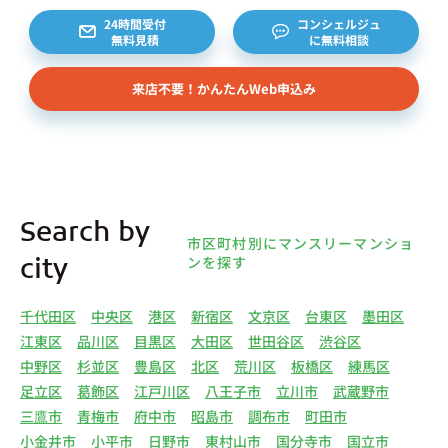
24時間受付
コンシェルジュ
無料見積
に無料相談
来店不要！かんたんWeb申込み
Search by
市区町村別にマンスリーマンショ
ンを探す
city
千代田区
中央区
港区
新宿区
文京区
台東区
墨田区
江東区
品川区
目黒区
大田区
世田谷区
渋谷区
中野区
杉並区
豊島区
北区
荒川区
板橋区
練馬区
足立区
葛飾区
江戸川区
八王子市
立川市
武蔵野市
三鷹市
青梅市
府中市
昭島市
調布市
町田市
小金井市
小平市
日野市
東村山市
国分寺市
国立市