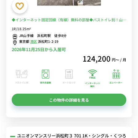
◆インターネット固定回線（有線）無料の部屋◆バストイレ別！山手
線「浜松町駅」から徒歩8分。大江戸線「汐留駅」徒歩7分、浅草線
1R/18.25m²
「大門駅」徒歩5分と3路線沿線で便利。
JR山手線 浜松町駅 徒歩8分
東京都
港区
浜松町1-2-19
2026年11月25日から入居可
124,200
円〜 / 月
バストイレ別
室内洗濯機
オートロック
エレベーター
インターネット
無料
この物件の詳細を見る
ユニオンマンスリー浜松町３ 701 1K・シングル・くつろ