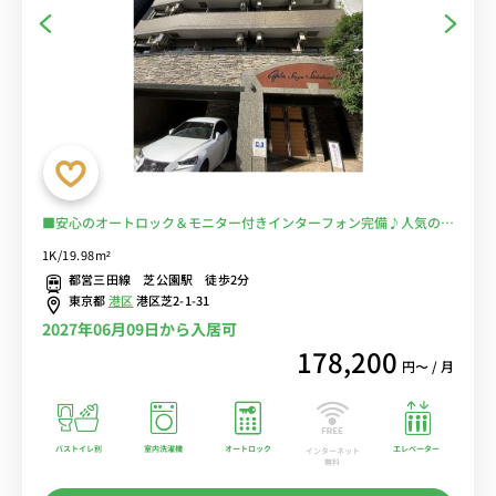
■安心のオートロック＆モニター付きインターフォン完備♪人気のバ
ストイレ別・浴室乾燥機付き♪便利な２口ガスコンロ付き♪ソファ＆
1K/19.98m²
ローテーブル付きの快適なお部屋♪■都営三田線「芝公園駅」徒歩2
都営三田線 芝公園駅 徒歩2分
分/「三田駅」「赤羽橋駅」「大門駅」も徒歩圏内で多数の路線の利
東京都
港区
港区芝2-1-31
用が可能■選べるWi-Fi格安レンタル中！
2027年06月09日から入居可
178,200
円〜 / 月
バストイレ別
室内洗濯機
オートロック
エレベーター
インターネット
無料