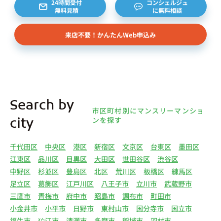
24時間受付
コンシェルジュ
無料見積
に無料相談
来店不要！かんたんWeb申込み
Search by
市区町村別にマンスリーマンショ
ンを探す
city
千代田区
中央区
港区
新宿区
文京区
台東区
墨田区
江東区
品川区
目黒区
大田区
世田谷区
渋谷区
中野区
杉並区
豊島区
北区
荒川区
板橋区
練馬区
足立区
葛飾区
江戸川区
八王子市
立川市
武蔵野市
三鷹市
青梅市
府中市
昭島市
調布市
町田市
小金井市
小平市
日野市
東村山市
国分寺市
国立市
福生市
狛江市
清瀬市
多摩市
稲城市
羽村市