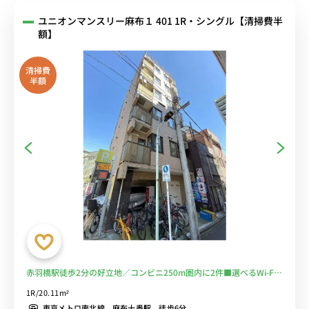
ユニオンマンスリー麻布１ 401 1R・シングル【清掃費半
額】
清掃費
半額
赤羽橋駅徒歩2分の好立地／コンビニ250m圏内に2件■選べるWi-Fi
格安レンタル中！
1R/20.11m²
東京メトロ南北線 麻布十番駅 徒歩6分