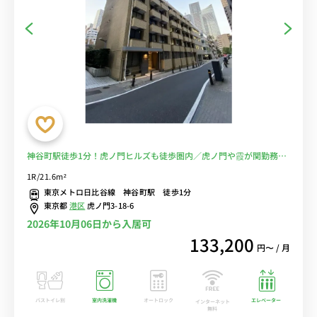
神谷町駅徒歩1分！虎ノ門ヒルズも徒歩圏内／虎ノ門や霞が関勤務に
おススメ■選べるWi-Fi格安レンタル中！
1R/21.6m²
東京メトロ日比谷線 神谷町駅 徒歩1分
東京都
港区
虎ノ門3-18-6
2026年10月06日から入居可
133,200
円〜 / 月
バストイレ別
室内洗濯機
オートロック
エレベーター
インターネット
無料