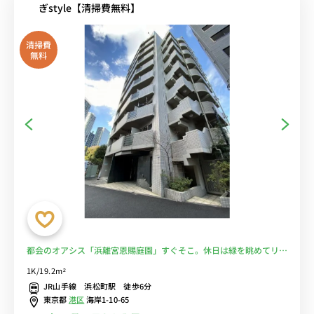
ぎstyle【清掃費無料】
清掃費
無料
都会のオアシス「浜離宮恩賜庭園」すぐそこ。休日は緑を眺めてリフ
レッシュ。■選べるWi-Fi格安レンタル中！
1K/19.2m²
JR山手線 浜松町駅 徒歩6分
東京都
港区
海岸1-10-65