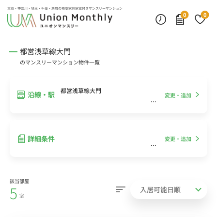
インターネット無料
モニター付きインターフォン
デスクランプ・フロアランプ
東京・神奈川・埼玉・千葉・茨城の
格安家具家電付きマンスリーマンション
0
0
都営浅草線大門
のマンスリーマンション物件一覧
都営浅草線大門
沿線・駅
変更・追加
詳細条件
変更・追加
該当部屋
5
室