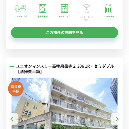
バストイレ別
室内洗濯機
オートロック
エレベーター
インターネット
無料
この物件の詳細を見る
ユニオンマンスリー高輪泉岳寺２ 306 1R・セミダブル
【清掃費半額】
清掃費
半額