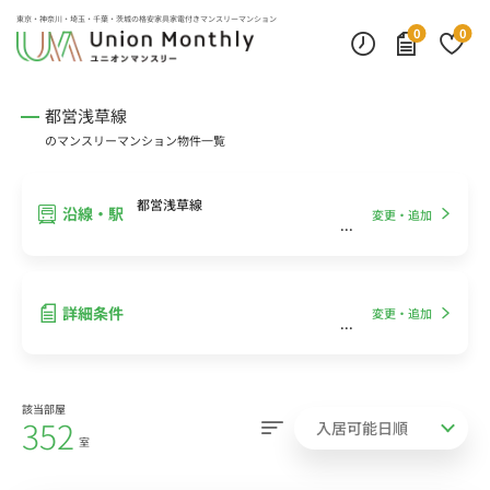
インターネット無料
モニター付きインターフォン
デスクランプ・フロアランプ
東京・神奈川・埼玉・千葉・茨城の
格安家具家電付きマンスリーマンション
0
0
都営浅草線
のマンスリーマンション物件一覧
都営浅草線
沿線・駅
変更・追加
詳細条件
変更・追加
該当部屋
352
室