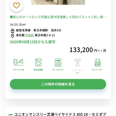
■安心のオートロック完備＆室内洗濯機♪人気のバストイレ別♪便利
な宅配BOX付き♪ワークスペースにもおすすめのデスク＆チェア付き
1K/20.35m²
♪■都営浅草線「東日本橋駅」徒歩2分/日本橋・新橋・押上まで乗換
都営浅草線 東日本橋駅 徒歩2分
なしでアクセス/コンビニ至近■選べるWi-Fi格安レンタル中！
東京都
中央区
東日本橋2-4-11
2026年08月13日から入居可
133,200
円〜 / 月
バストイレ別
室内洗濯機
オートロック
エレベーター
インターネット
無料
この物件の詳細を見る
ユニオンマンスリー芝浦ベイサイド３ 805 1K・セミダブ