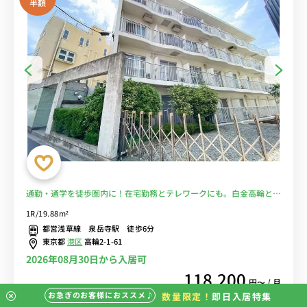
半額
通勤・通学を徒歩圏内に！在宅勤務とテレワークにも。白金高輪と田
町も徒歩で行けます■選べるWi-Fi格安レンタル中！
1R/19.88m²
都営浅草線 泉岳寺駅 徒歩6分
東京都
港区
高輪2-1-61
2026年08月30日から入居可
118,200
円〜 / 月
お急ぎのお客様におススメ♪
数量限定！
即日入居特集