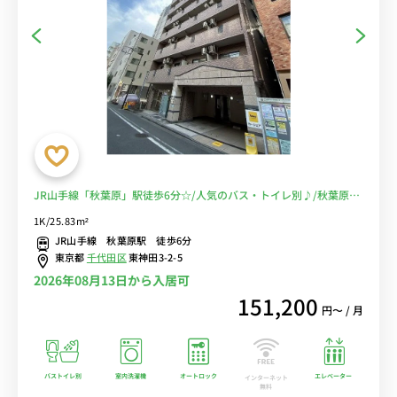
JR山手線「秋葉原」駅徒歩6分☆/人気のバス・トイレ別♪/秋葉原＆
岩本町＆浅草橋の出張や研修などにもおススメ！安心徒歩通勤で電車
1K/25.83m²
を回避♪■選べるWi-Fi格安レンタル中！
JR山手線 秋葉原駅 徒歩6分
東京都
千代田区
東神田3-2-5
2026年08月13日から入居可
151,200
円〜 / 月
バストイレ別
室内洗濯機
オートロック
エレベーター
インターネット
無料