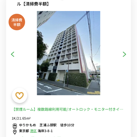
ル【清掃費半額】
清掃費
半額
【禁煙ルーム】複数路線利用可能/オートロック・モニター付きイン
ターホン有りでセキュリティー面も安心■選べるWi-Fi格安レンタル
1K/21.65m²
中！
ゆりかもめ 芝浦ふ頭駅 徒歩10分
東京都
港区
海岸3-8-1