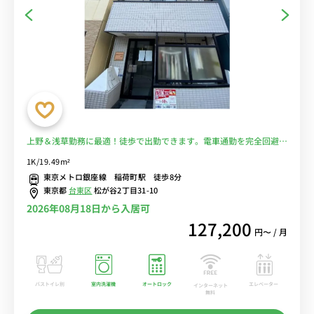
上野＆浅草勤務に最適！徒歩で出勤できます。電車通勤を完全回避
♪■選べるWi-Fi格安レンタル中！
1K/19.49m²
東京メトロ銀座線 稲荷町駅 徒歩8分
東京都
台東区
松が谷2丁目31-10
2026年08月18日から入居可
127,200
円〜 / 月
バストイレ別
室内洗濯機
オートロック
エレベーター
インターネット
無料