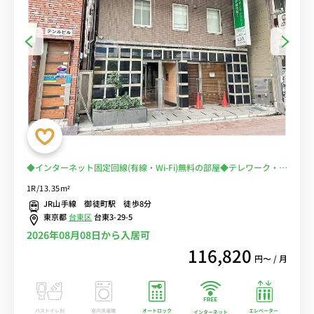
◆インターネット固定回線(有線・Wi-Fi)無料の部屋◆テレワーク・在
宅勤務におススメ！【禁煙ルーム】2019年室内リニューアル済♪佐
1R/13.35m²
竹商店街＆多慶屋で楽しいお買い物出来ます！
JR山手線 御徒町駅 徒歩8分
東京都
台東区
台東3-29-5
2026年08月08日から入居可
116,820
円〜 / 月
バストイレ別
室内洗濯機
オートロック
エレベーター
インターネット