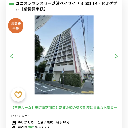
ユニオンマンスリー芝浦ベイサイド３ 601 1K・セミダブ
ル【清掃費半額】
清掃費
半額
【禁煙ルーム】田町駅芝浦口と芝浦ふ頭の徒歩勤務に貴重なお部屋！
電車に乗らずに通勤時間の短縮♪■選べるWi-Fi格安レンタル中！
1K/23.32m²
ゆりかもめ 芝浦ふ頭駅 徒歩10分
東京都
港区
海岸3-8-1