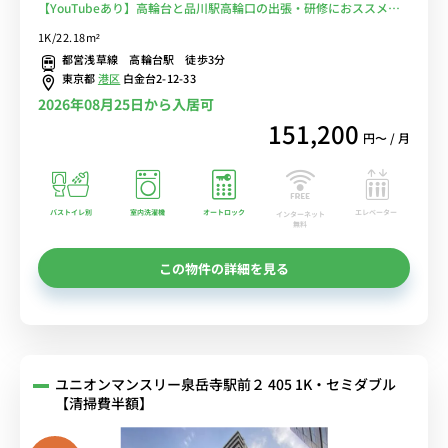
【YouTubeあり】高輪台と品川駅高輪口の出張・研修におススメ！
電車に乗らずに安心徒歩通勤♪■選べるWi-Fi格安レンタル中！
1K/22.18m²
都営浅草線 高輪台駅 徒歩3分
東京都
港区
白金台2-12-33
2026年08月25日から入居可
151,200
円〜 / 月
バストイレ別
室内洗濯機
オートロック
エレベーター
インターネット
無料
この物件の詳細を見る
ユニオンマンスリー泉岳寺駅前２ 405 1K・セミダブル
【清掃費半額】