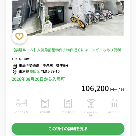
【禁煙ルーム】人気角部屋物件♪物件近くにはコンビニもあり便利！
大手町・渋谷方面へのアクセスも良好。押上駅も徒歩圏内■選べる
1R/16.14m²
Wi-Fi格安レンタル中！
東武伊勢崎線 曳舟駅 徒歩9分
東京都
墨田区
向島5-39-10
2026年08月20日から入居可
106,200
円〜 / 月
バストイレ別
室内洗濯機
オートロック
エレベーター
インターネット
無料
この物件の詳細を見る