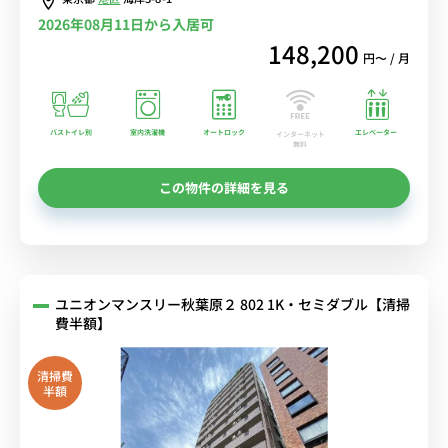
2026年08月11日から入居可
148,200
円〜 / 月
バストイレ別
室内洗濯機
オートロック
エレベーター
インターネット
無料
この物件の詳細を見る
ユニオンマンスリー秋葉原２ 802 1K・セミダブル【清掃
費半額】
清掃費
半額