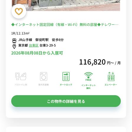
◆インターネット固定回線（有線・Wi-Fi）無料の部屋◆テレワー
ク・在宅勤務の方から人気♪2019年室内リニューアル！キレイなお
1R/12.13m²
部屋で女性人気
JR山手線 御徒町駅 徒歩8分
東京都
台東区
台東3-29-5
2026年08月08日から入居可
116,820
円〜 / 月
バストイレ別
室内洗濯機
オートロック
エレベーター
インターネット
無料
この物件の詳細を見る