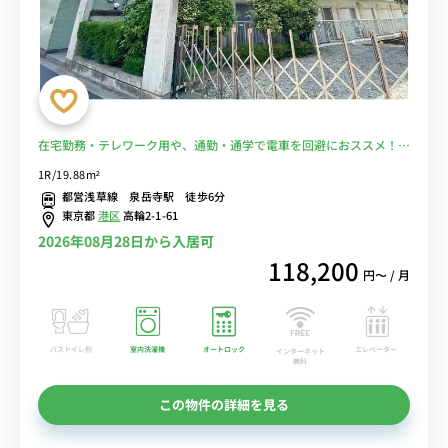
在宅勤務・テレワーク用や、通勤・通学で電車を回避におススメ！ス
ーパー徒歩１分で食事もOK!■選べるWi-Fi格安レンタル中！
1R/19.88m²
都営浅草線 泉岳寺駅 徒歩6分
東京都
港区
高輪2-1-61
2026年08月28日から入居可
118,200
円〜 / 月
バストイレ別
室内洗濯機
オートロック
エレベーター
インターネット
無料
この物件の詳細を見る