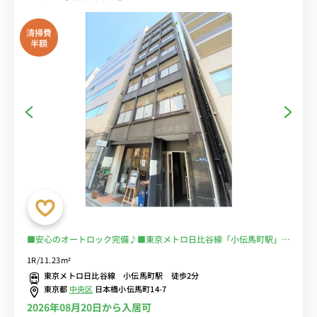
清掃費
半額
■安心のオートロック完備♪■東京メトロ日比谷線「小伝馬町駅」徒
歩2分/スーパー徒歩２分| ■選べるWi-Fi格安レンタル中！
1R/11.23m²
東京メトロ日比谷線 小伝馬町駅 徒歩2分
東京都
中央区
日本橋小伝馬町14-7
2026年08月20日から入居可