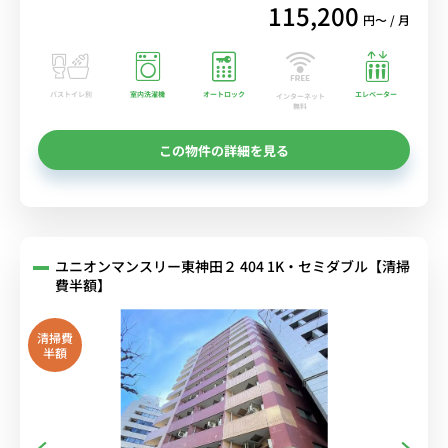
115,200
円〜 / 月
バストイレ別
室内洗濯機
オートロック
エレベーター
インターネット
無料
この物件の詳細を見る
ユニオンマンスリー東神田２ 404 1K・セミダブル【清掃
費半額】
清掃費
半額