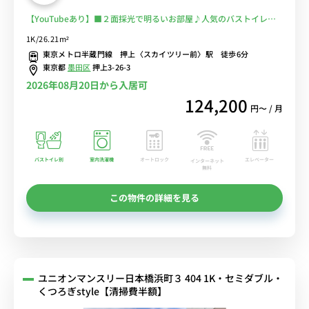
【YouTubeあり】■２面採光で明るいお部屋♪人気のバストイレ
別・浴室乾燥機♪デスク＆チェア付き♪■ソラマチ勤務に最適！満員
1K/26.21m²
電車に乗らずに安心な通勤を♪■選べるWi-Fi格安レンタル中！
東京メトロ半蔵門線 押上〈スカイツリー前〉駅 徒歩6分
東京都
墨田区
押上3-26-3
2026年08月20日から入居可
124,200
円〜 / 月
バストイレ別
室内洗濯機
オートロック
エレベーター
インターネット
無料
この物件の詳細を見る
ユニオンマンスリー日本橋浜町３ 404 1K・セミダブル・
くつろぎstyle【清掃費半額】