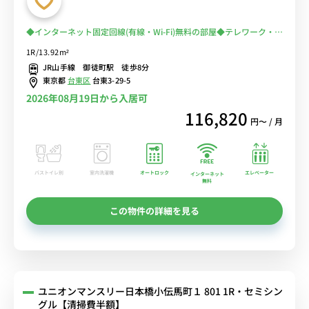
◆インターネット固定回線(有線・Wi-Fi)無料の部屋◆テレワーク・在
宅勤務におススメ！【禁煙ルーム】2019年室内リニューアル済♪佐
1R/13.92m²
竹商店街＆多慶屋で楽しいお買い物出来ます！
JR山手線 御徒町駅 徒歩8分
東京都
台東区
台東3-29-5
2026年08月19日から入居可
116,820
円〜 / 月
バストイレ別
室内洗濯機
オートロック
エレベーター
インターネット
無料
この物件の詳細を見る
ユニオンマンスリー日本橋小伝馬町１ 801 1R・セミシン
グル【清掃費半額】