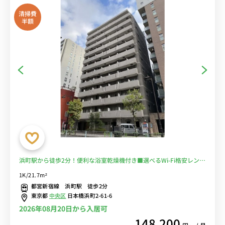
清掃費
半額
浜町駅から徒歩2分！便利な浴室乾燥機付き■選べるWi-Fi格安レンタ
ル中！
1K/21.7m²
都営新宿線 浜町駅 徒歩2分
東京都
中央区
日本橋浜町2-61-6
2026年08月20日から入居可
148,200