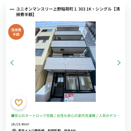
ユニオンマンスリー上野稲荷町１ 303 1K・シングル【清
掃費半額】
清掃費
半額
■安心のオートロック完備♪女性も安心の室内洗濯機♪人気のデスク
＆チェア付き♪■上野＆浅草勤務に最適！徒歩で出勤できます。電車
1K/19.49m²
通勤を完全回避♪■選べるWi-Fi格安レンタル中！
東京メトロ銀座線 稲荷町駅 徒歩8分