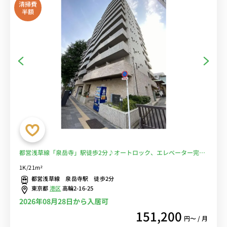
清掃費
半額
都営浅草線「泉岳寺」駅徒歩2分♪オートロック、エレベーター完
備！人気の浴室乾燥機付き物件♪■選べるWi-Fi格安レンタル中！
1K/21m²
都営浅草線 泉岳寺駅 徒歩2分
東京都
港区
高輪2-16-25
2026年08月28日から入居可
151,200
円〜 / 月