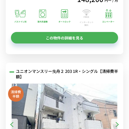
円〜 / 月
バストイレ別
室内洗濯機
オートロック
エレベーター
インターネット
無料
この物件の詳細を見る
ユニオンマンスリー曳舟２ 203 1R・シングル【清掃費半
額】
清掃費
半額