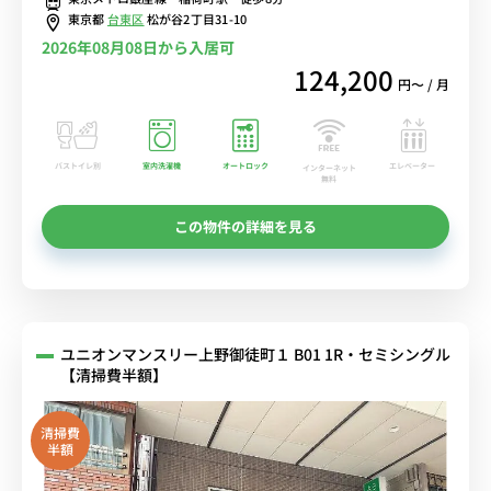
東京都
台東区
松が谷2丁目31-10
2026年08月08日から入居可
124,200
円〜 / 月
バストイレ別
室内洗濯機
オートロック
エレベーター
インターネット
無料
この物件の詳細を見る
ユニオンマンスリー上野御徒町１ B01 1R・セミシングル
【清掃費半額】
清掃費
半額