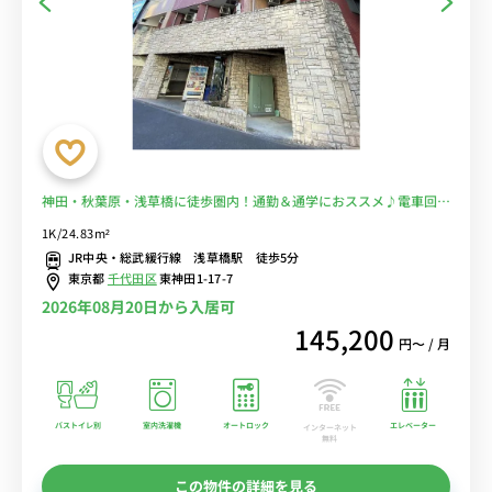
神田・秋葉原・浅草橋に徒歩圏内！通勤＆通学におススメ♪電車回避
できます。スーパーは徒歩５分☆■選べるWi-Fi格安レンタル中！
1K/24.83m²
JR中央・総武緩行線 浅草橋駅 徒歩5分
東京都
千代田区
東神田1-17-7
2026年08月20日から入居可
145,200
円〜 / 月
バストイレ別
室内洗濯機
オートロック
エレベーター
インターネット
無料
この物件の詳細を見る