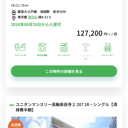
ク・チェアのお部屋♪快適広々22.78㎡■選べるWi-Fi格安レンタル
1R/22.78m²
中！
都営大江戸線 両国駅 徒歩10分
東京都
墨田区
緑4-31-5
2026年08月29日から入居可
127,200
円〜 / 月
バストイレ別
室内洗濯機
オートロック
エレベーター
インターネット
無料
この物件の詳細を見る
ユニオンマンスリー高輪泉岳寺２ 207 1R・シングル【清
掃費半額】
清掃費