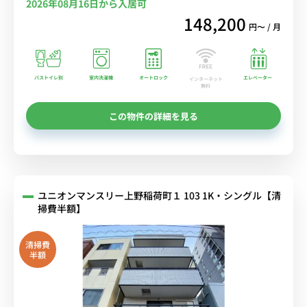
2026年08月16日から入居可
148,200
円〜 / 月
バストイレ別
室内洗濯機
オートロック
エレベーター
インターネット
無料
この物件の詳細を見る
ユニオンマンスリー上野稲荷町１ 103 1K・シングル【清
掃費半額】
清掃費
半額