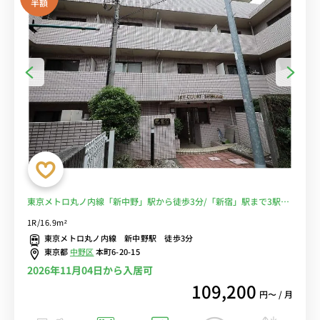
半額
東京メトロ丸ノ内線「新中野」駅から徒歩3分/「新宿」駅まで3駅■
選べるWi-Fi格安レンタル中！
1R/16.9m²
東京メトロ丸ノ内線 新中野駅 徒歩3分
東京都
中野区
本町6-20-15
2026年11月04日から入居可
109,200
円〜 / 月