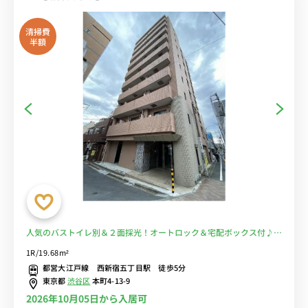
清掃費
半額
人気のバストイレ別＆２面採光！オートロック＆宅配ボックス付♪3
路線が徒歩圏内で通勤通学に便利！■選べるWi-Fi格安レンタル中！
1R/19.68m²
都営大江戸線 西新宿五丁目駅 徒歩5分
東京都
渋谷区
本町4-13-9
2026年10月05日から入居可