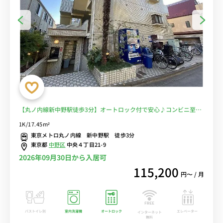
【丸ノ内線新中野駅徒歩3分】オートロック付で安心♪コンビニ至近
で出張やお仕事に人気！■選べるWi-Fi格安レンタル中！
1K/17.45m²
東京メトロ丸ノ内線 新中野駅 徒歩3分
東京都
中野区
中央４丁目21-9
2026年09月30日から入居可
115,200
円〜 / 月
バストイレ別
室内洗濯機
オートロック
エレベーター
インターネット
無料