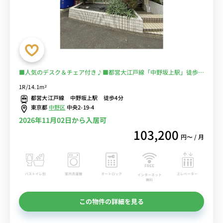
■人気のデスク＆チェア付き♪■都営大江戸線「中野坂上駅」徒歩4
分コンビニ・スーパー至近で便利♪■選べるWi-Fi格安レンタル中！
1R/14.1m²
都営大江戸線 中野坂上駅 徒歩4分
東京都
中野区
中央2-19-4
2026年11月02日から入居可
103,200
円〜 / 月
バストイレ別
室内洗濯機
オートロック
エレベーター
インターネット
無料
この物件の詳細を見る