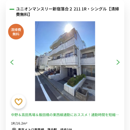
ユニオンマンスリー新宿落合２ 211 1R・シングル【清掃
費無料】
清掃費
無料
中野＆高田馬場＆飯田橋の東西線通勤におススメ！通勤時間を短縮し
て安心♪■選べるWi-Fi格安レンタル中！
1R/16.2m²
東京メトロ東西線 落合駅 徒歩3分