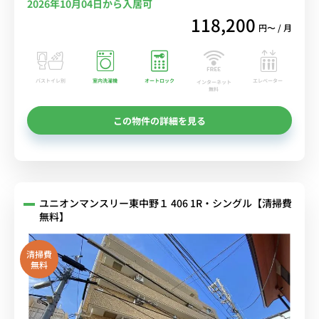
2026年10月04日から入居可
118,200
円〜 / 月
バストイレ別
室内洗濯機
オートロック
エレベーター
インターネット
無料
この物件の詳細を見る
ユニオンマンスリー東中野１ 406 1R・シングル【清掃費
無料】
清掃費
無料