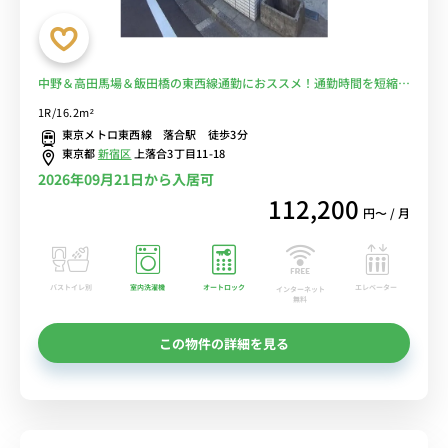
中野＆高田馬場＆飯田橋の東西線通勤におススメ！通勤時間を短縮し
て安心♪オートロック付き&コンビニ至近■選べるWi-Fi格安レンタル
1R/16.2m²
中！
東京メトロ東西線 落合駅 徒歩3分
東京都
新宿区
上落合3丁目11-18
2026年09月21日から入居可
112,200
円〜 / 月
バストイレ別
室内洗濯機
オートロック
エレベーター
インターネット
無料
この物件の詳細を見る