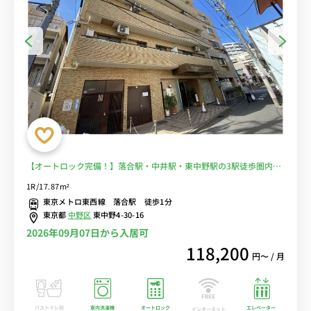
【オートロック完備！】落合駅・中井駅・東中野駅の3駅徒歩圏内！
東西線と中央線、大江戸線が利用でき都心へのアクセス快適＼最寄り
1R/17.87m²
駅まで徒歩１分／通勤、通学、出張全ての用途に人気のお部屋♪■選
東京メトロ東西線 落合駅 徒歩1分
べるWi-Fi格安レンタル中！
東京都
中野区
東中野4-30-16
2026年09月07日から入居可
118,200
円〜 / 月
バストイレ別
室内洗濯機
オートロック
エレベーター
インターネット