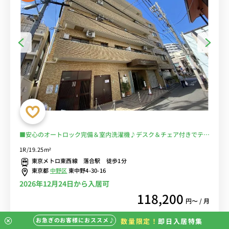
■安心のオートロック完備＆室内洗濯機♪デスク＆チェア付きでテレ
ワークにおすすめ♪■東京メトロ東西線「落合駅」徒歩1分/都営大江
1R/19.25m²
戸線・西武新宿線「中井駅」徒歩5分で複数路線の利用可能/「まいば
東京メトロ東西線 落合駅 徒歩1分
すけっと」や「みらべる」などスーパー多数あり■選べるWi-Fi格安
東京都
中野区
東中野4-30-16
レンタル中！
2026年12月24日から入居可
118,200
円〜 / 月
お急ぎのお客様におススメ♪
数量限定！
即日入居特集