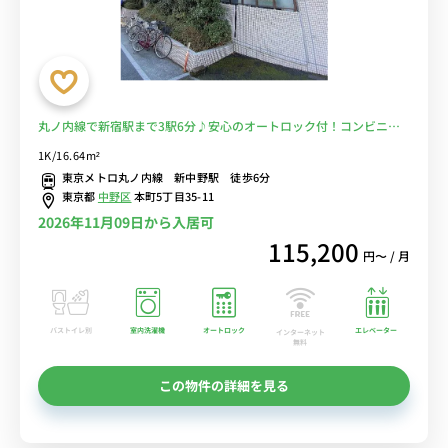
丸ノ内線で新宿駅まで3駅6分♪安心のオートロック付！コンビニ至
近で便利♪■選べるWi-Fi格安レンタル中！
1K/16.64m²
東京メトロ丸ノ内線 新中野駅 徒歩6分
東京都
中野区
本町5丁目35-11
2026年11月09日から入居可
115,200
円〜 / 月
バストイレ別
室内洗濯機
オートロック
エレベーター
インターネット
無料
この物件の詳細を見る