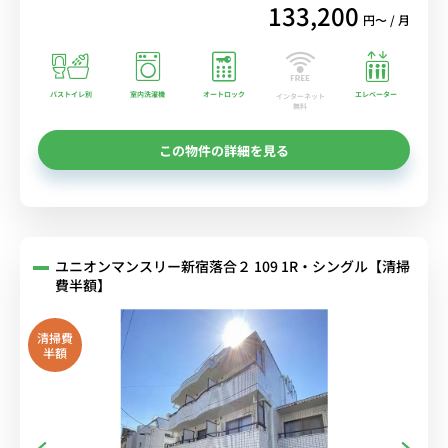
133,200
円〜 / 月
バストイレ別
室内洗濯機
オートロック
エレベーター
インターネット
無料
この物件の詳細を見る
ユニオンマンスリー新宿落合２ 109 1R・シングル【清掃
費半額】
清掃費
半額