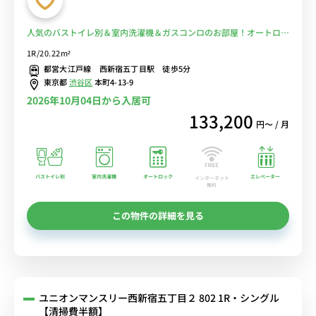
人気のバストイレ別＆室内洗濯機＆ガスコンロのお部屋！オートロッ
ク＆宅配ボックスで荷物受取りも安心■選べるWi-Fi格安レンタル
1R/20.22m²
中！
都営大江戸線 西新宿五丁目駅 徒歩5分
東京都
渋谷区
本町4-13-9
2026年10月04日から入居可
133,200
円〜 / 月
バストイレ別
室内洗濯機
オートロック
エレベーター
インターネット
無料
この物件の詳細を見る
ユニオンマンスリー西新宿五丁目２ 802 1R・シングル
【清掃費半額】