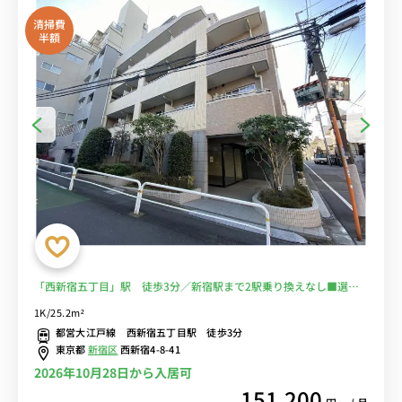
清掃費
半額
「西新宿五丁目」駅 徒歩3分／新宿駅まで2駅乗り換えなし■選べ
るWi-Fi格安レンタル中！
1K/25.2m²
都営大江戸線 西新宿五丁目駅 徒歩3分
東京都
新宿区
西新宿4-8-41
2026年10月28日から入居可
151,200