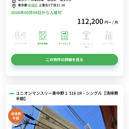
東京都
新宿区
上落合3丁目11-18
2026年09月04日から入居可
112,200
円〜 / 月
バストイレ別
室内洗濯機
オートロック
エレベーター
インターネット
無料
この物件の詳細を見る
ユニオンマンスリー東中野１ 516 1R・シングル【清掃費
半額】
清掃費
半額