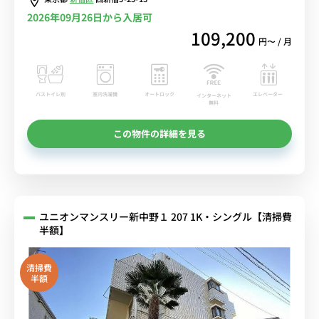
2026年09月26日から入居可
109,200
円〜 / 月
バストイレ別
室内洗濯機
オートロック
エレベーター
インターネット
無料
この物件の詳細を見る
ユニオンマンスリー新中野１ 207 1K・シングル【清掃費
半額】
清掃費
半額