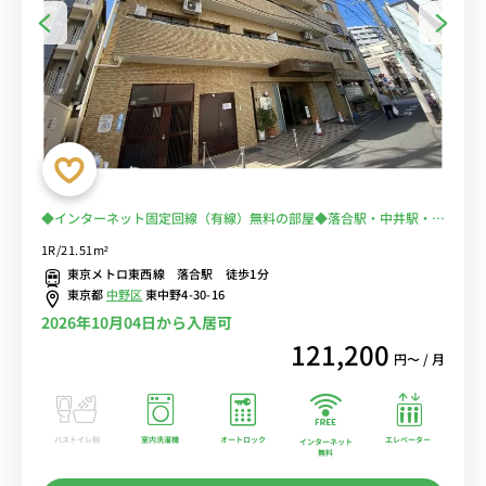
◆インターネット固定回線（有線）無料の部屋◆落合駅・中井駅・東
中野駅の3駅徒歩圏内！新宿での出張・研修に最適！電車通勤を短く
1R/21.51m²
して安心♪
東京メトロ東西線 落合駅 徒歩1分
東京都
中野区
東中野4-30-16
2026年10月04日から入居可
121,200
円〜 / 月
バストイレ別
室内洗濯機
オートロック
エレベーター
インターネット
無料