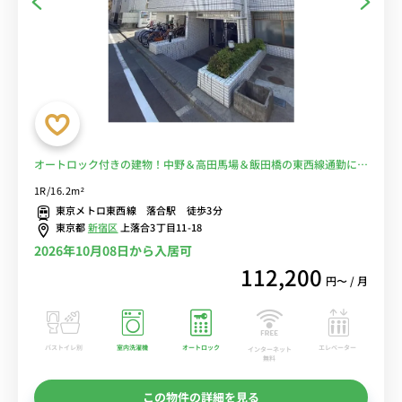
オートロック付きの建物！中野＆高田馬場＆飯田橋の東西線通勤にお
ススメ！スーパー徒歩２分で自炊もラクラク♪■選べるWi-Fi格安レ
1R/16.2m²
ンタル中！
東京メトロ東西線 落合駅 徒歩3分
東京都
新宿区
上落合3丁目11-18
2026年10月08日から入居可
112,200
円〜 / 月
バストイレ別
室内洗濯機
オートロック
エレベーター
インターネット
無料
この物件の詳細を見る