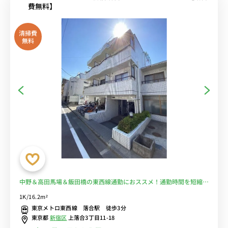
費無料】
清掃費
無料
中野＆高田馬場＆飯田橋の東西線通勤におススメ！通勤時間を短縮し
て安心♪■選べるWi-Fi格安レンタル中！
1K/16.2m²
東京メトロ東西線 落合駅 徒歩3分
東京都
新宿区
上落合3丁目11-18