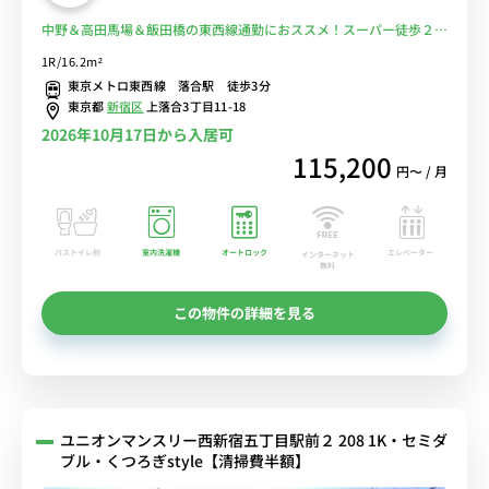
中野＆高田馬場＆飯田橋の東西線通勤におススメ！スーパー徒歩２分
で自炊もラクラク♪■選べるWi-Fi格安レンタル中！
1R/16.2m²
東京メトロ東西線 落合駅 徒歩3分
東京都
新宿区
上落合3丁目11-18
2026年10月17日から入居可
115,200
円〜 / 月
バストイレ別
室内洗濯機
オートロック
エレベーター
インターネット
無料
この物件の詳細を見る
ユニオンマンスリー西新宿五丁目駅前２ 208 1K・セミダ
ブル・くつろぎstyle【清掃費半額】