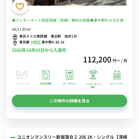
◆インターネット固定回線（有線）無料の部屋◆東中野から大久保駅
１駅＆新宿駅２駅！出張・研修に最適！電車に乗る時間を少なくして
1R/17.87m²
ラクラク♪
東京メトロ東西線 落合駅 徒歩1分
東京都
中野区
東中野4-30-16
2026年10月03日から入居可
112,200
円〜 / 月
バストイレ別
室内洗濯機
オートロック
エレベーター
インターネット
無料
この物件の詳細を見る
ユニオンマンスリー新宿落合２ 206 1K・シングル【清掃