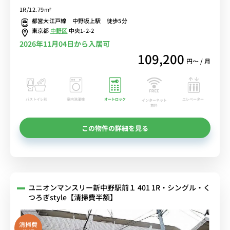
■選べるWi-Fi格安レンタル中！
1R/12.79m²
都営大江戸線 中野坂上駅 徒歩5分
東京都
中野区
中央1-2-2
2026年11月04日から入居可
109,200
円〜 / 月
バストイレ別
室内洗濯機
オートロック
エレベーター
インターネット
無料
この物件の詳細を見る
ユニオンマンスリー新中野駅前１ 401 1R・シングル・く
つろぎstyle【清掃費半額】
清掃費