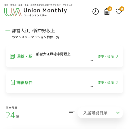
インターネット無料
モニター付きインターフォン
デスクランプ・フロアランプ
東京・神奈川・埼玉・千葉・茨城の
格安家具家電付きマンスリーマンション
0
0
都営大江戸線中野坂上
のマンスリーマンション物件一覧
都営大江戸線中野坂上
沿線・駅
変更・追加
詳細条件
変更・追加
該当部屋
24
室