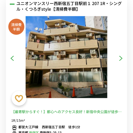
ユニオンマンスリー西新宿五丁目駅前１ 207 1R・シング
ル・くつろぎstyle【清掃費半額】
清掃費
半額
【最寄駅からすぐ！】都心へのアクセス良好！新宿中央公園が徒歩圏
内■選べるWi-Fi格安レンタル中！
1R/15m²
都営大江戸線 西新宿五丁目駅 徒歩1分
東京都
新宿区
西新宿5-25-13