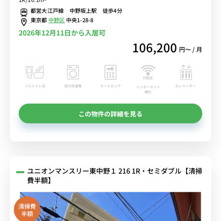
都営大江戸線 中野坂上駅 徒歩4分
東京都
中野区
中央1-28-8
2026年12月11日から入居可
106,200
円〜 / 月
バストイレ別
室内洗濯機
オートロック
エレベーター
インターネット
無料
この物件の詳細を見る
ユニオンマンスリー東中野１ 216 1R・セミダブル【清掃
費半額】
清掃費
半額