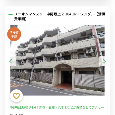
ユニオンマンスリー中野坂上２ 104 1R・シングル【清掃
費半額】
清掃費
半額
中野坂上駅徒歩4分！新宿・銀座・六本木などが乗換なしでアクセス
可能♪■選べるWi-Fi格安レンタル中！
1R/16.1m²