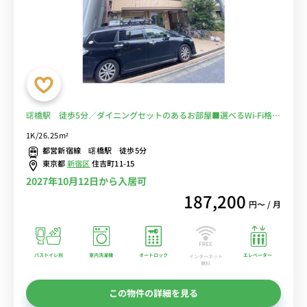
曙橋駅 徒歩5分／ダイニングセットのあるお部屋■選べるWi-Fi格安
レンタル中！
1K/26.25m²
都営新宿線 曙橋駅 徒歩5分
東京都
新宿区
住吉町11-15
2027年10月12日から入居可
187,200
円〜 / 月
バストイレ別
室内洗濯機
オートロック
エレベーター
インターネット
無料
この物件の詳細を見る