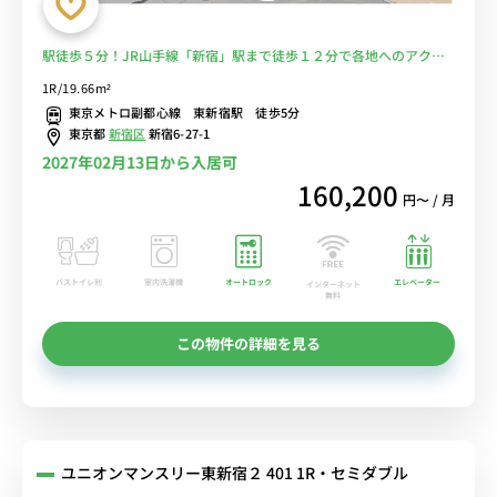
駅徒歩５分！JR山手線「新宿」駅まで徒歩１２分で各地へのアクセ
ス良好☆■選べるWi-Fi格安レンタル中！
1R/19.66m²
東京メトロ副都心線 東新宿駅 徒歩5分
東京都
新宿区
新宿6-27-1
2027年02月13日から入居可
160,200
円〜 / 月
バストイレ別
室内洗濯機
オートロック
エレベーター
インターネット
無料
この物件の詳細を見る
ユニオンマンスリー東新宿２ 401 1R・セミダブル