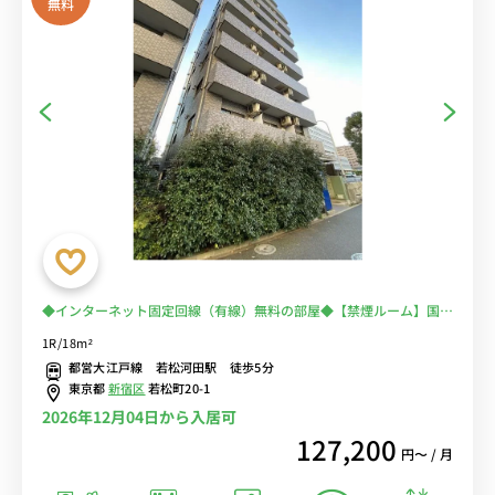
無料
◆インターネット固定回線（有線）無料の部屋◆【禁煙ルーム】国立
国際医療研究センターの目の前！通院・通勤を徒歩圏内に♪電車に乗
1R/18m²
るのを完全回避で安心！
都営大江戸線 若松河田駅 徒歩5分
東京都
新宿区
若松町20-1
2026年12月04日から入居可
127,200
円〜 / 月