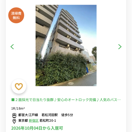
清掃費
無料
■２面採光で日当たり抜群♪安心のオートロック完備♪人気のバスト
イレ別♪国立国際医療研究センターの目の前！通院・通勤を徒歩圏内
1R/18m²
に♪電車に乗るのを完全回避で安心！■選べるWi-Fi格安レンタル
都営大江戸線 若松河田駅 徒歩5分
中！
東京都
新宿区
若松町20-1
2026年10月04日から入居可