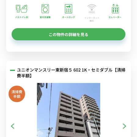
バストイレ別
室内洗濯機
オートロック
エレベーター
インターネット
無料
この物件の詳細を見る
ユニオンマンスリー東新宿５ 602 1K・セミダブル【清掃
費半額】
清掃費
半額