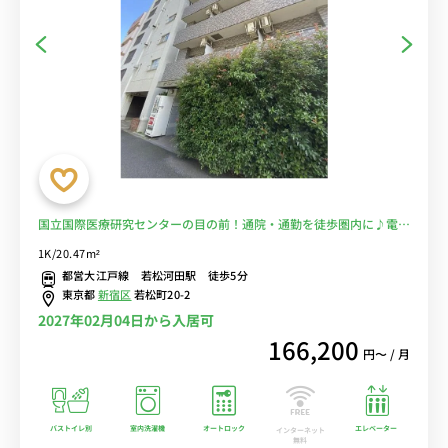
国立国際医療研究センターの目の前！通院・通勤を徒歩圏内に♪電車
に乗るのを完全回避で安心！■選べるWi-Fi格安レンタル中！
1K/20.47m²
都営大江戸線 若松河田駅 徒歩5分
東京都
新宿区
若松町20-2
2027年02月04日から入居可
166,200
円〜 / 月
バストイレ別
室内洗濯機
オートロック
エレベーター
インターネット
無料