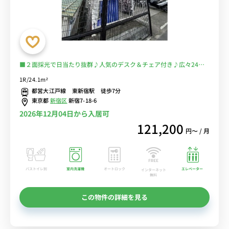
■２面採光で日当たり抜群♪人気のデスク＆チェア付き♪広々24
㎡！３駅４路線利用可能でアクセス良好♪スーパー・コンビニ至近
1R/24.1m²
☆■選べるWi-Fi格安レンタル中！
都営大江戸線 東新宿駅 徒歩7分
東京都
新宿区
新宿7-18-6
2026年12月04日から入居可
121,200
円〜 / 月
バストイレ別
室内洗濯機
オートロック
エレベーター
インターネット
無料
この物件の詳細を見る