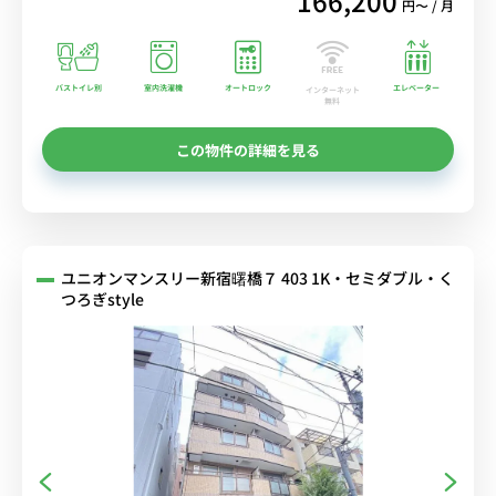
166,200
円〜 / 月
バストイレ別
室内洗濯機
オートロック
エレベーター
インターネット
無料
この物件の詳細を見る
ユニオンマンスリー新宿曙橋７ 403 1K・セミダブル・く
つろぎstyle