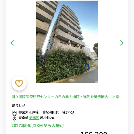
国立国際医療研究センターの目の前！通院・通勤を徒歩圏内に♪電車
に乗るのを完全回避で安心！■選べるWi-Fi格安レンタル中！
1R/18m²
都営大江戸線 若松河田駅 徒歩5分
東京都
新宿区
若松町20-1
2027年06月23日から入居可