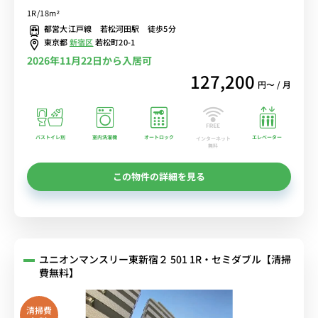
イレ別♪■都営大江戸線「若松河田駅」徒歩5分/国立国際医療研究セ
1R/18m²
ンターの目の前！通院・通勤を徒歩圏内に♪電車に乗るのを完全回避
都営大江戸線 若松河田駅 徒歩5分
で安心！■選べるWi-Fi格安レンタル中！
東京都
新宿区
若松町20-1
2026年11月22日から入居可
127,200
円〜 / 月
バストイレ別
室内洗濯機
オートロック
エレベーター
インターネット
無料
この物件の詳細を見る
ユニオンマンスリー東新宿２ 501 1R・セミダブル【清掃
費無料】
清掃費