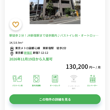
駅徒歩２分！JR新宿駅まで徒歩圏内♪バストイレ別・オートロック
付☆■選べるWi-Fi格安レンタル中！
1K/18.9m²
東京メトロ副都心線 東新宿駅 徒歩2分
東京都
新宿区
新宿7-12-12
2026年11月19日から入居可
130,200
円〜 / 月
バストイレ別
室内洗濯機
オートロック
エレベーター
インターネット
無料
この物件の詳細を見る