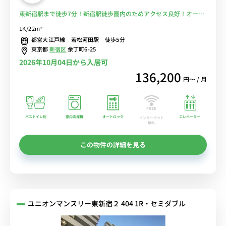
東新宿駅まで徒歩7分！新宿駅徒歩圏内のためアクセス良好！オート
ロック＆モニター付インターホンで安心のセキュリティ☆■選べる
1K/22m²
Wi-Fi格安レンタル中！
都営大江戸線 若松河田駅 徒歩5分
東京都
新宿区
余丁町6-25
2026年10月04日から入居可
136,200
円〜 / 月
バストイレ別
室内洗濯機
オートロック
エレベーター
インターネット
無料
この物件の詳細を見る
ユニオンマンスリー東新宿２ 404 1R・セミダブル