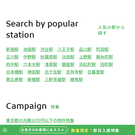
Search by popular
人気の駅から
探す
station
新宿駅
池袋駅
渋谷駅
八王子駅
品川駅
町田駅
立川駅
中野駅
秋葉原駅
蒲田駅
上野駅
錦糸町駅
府中駅
六本木駅
浅草駅
銀座駅
浜松町駅
田町駅
日本橋駅
神田駅
北千住駅
吉祥寺駅
日暮里駅
恵比寿駅
新橋駅
三軒茶屋駅
練馬駅
Campaign
特集
東京都の月額10万円以下の物件特集
神奈川県の月額10万円以下の物件特集
お急ぎのお客様におススメ♪
数量限定！
即日入居特集