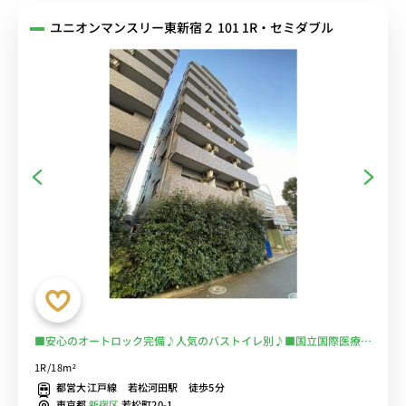
ユニオンマンスリー東新宿２ 101 1R・セミダブル
■安心のオートロック完備♪人気のバストイレ別♪■国立国際医療研
究センターの目の前！通院・通勤を徒歩圏内に♪電車に乗るのを完全
1R/18m²
回避で安心！■選べるWi-Fi格安レンタル中！
都営大江戸線 若松河田駅 徒歩5分
東京都
新宿区
若松町20-1