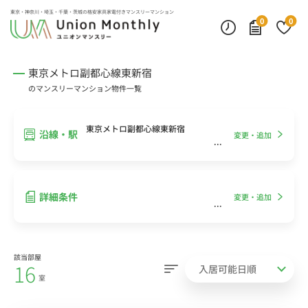
インターネット無料
モニター付きインターフォン
デスクランプ・フロアランプ
東京・神奈川・埼玉・千葉・茨城の
格安家具家電付きマンスリーマンション
0
0
東京メトロ副都心線東新宿
のマンスリーマンション物件一覧
東京メトロ副都心線東新宿
沿線・駅
変更・追加
詳細条件
変更・追加
該当部屋
16
室