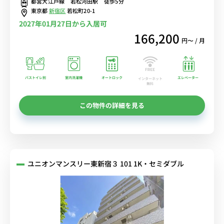
都営大江戸線 若松河田駅 徒歩5分
東京都
新宿区
若松町20-1
2027年01月27日から入居可
166,200
円〜 / 月
バストイレ別
室内洗濯機
オートロック
エレベーター
インターネット
無料
この物件の詳細を見る
ユニオンマンスリー東新宿３ 101 1K・セミダブル