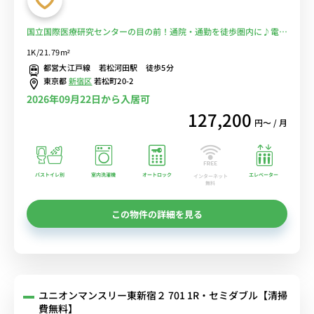
国立国際医療研究センターの目の前！通院・通勤を徒歩圏内に♪電車
に乗るのを完全回避で安心！■選べるWi-Fi格安レンタル中！
1K/21.79m²
都営大江戸線 若松河田駅 徒歩5分
東京都
新宿区
若松町20-2
2026年09月22日から入居可
127,200
円〜 / 月
バストイレ別
室内洗濯機
オートロック
エレベーター
インターネット
無料
この物件の詳細を見る
ユニオンマンスリー東新宿２ 701 1R・セミダブル【清掃
費無料】