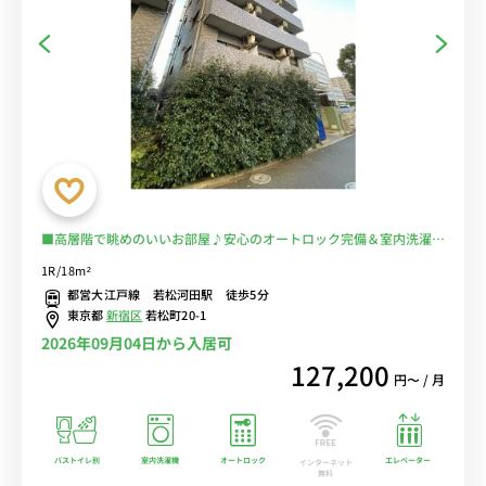
■高層階で眺めのいいお部屋♪安心のオートロック完備＆室内洗濯機
♪人気のバストイレ別♪ワークスペースにもおすすめのデスク＆チェ
1R/18m²
ア付き♪■都営大江戸線「若松河田駅」徒歩5分/新宿・六本木まで乗
都営大江戸線 若松河田駅 徒歩5分
換なしでアクセス/■選べるWi-Fi格安レンタル中！
東京都
新宿区
若松町20-1
2026年09月04日から入居可
127,200
円〜 / 月
バストイレ別
室内洗濯機
オートロック
エレベーター
インターネット
無料