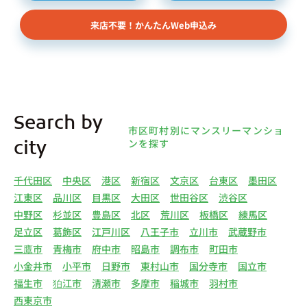
来店不要！かんたんWeb申込み
Search by
市区町村別にマンスリーマンショ
ンを探す
city
千代田区
中央区
港区
新宿区
文京区
台東区
墨田区
江東区
品川区
目黒区
大田区
世田谷区
渋谷区
中野区
杉並区
豊島区
北区
荒川区
板橋区
練馬区
足立区
葛飾区
江戸川区
八王子市
立川市
武蔵野市
三鷹市
青梅市
府中市
昭島市
調布市
町田市
小金井市
小平市
日野市
東村山市
国分寺市
国立市
福生市
狛江市
清瀬市
多摩市
稲城市
羽村市
西東京市