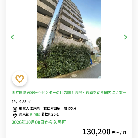
国立国際医療研究センターの目の前！通院・通勤を徒歩圏内に♪電車
に乗るのを完全回避で安心！■選べるWi-Fi格安レンタル中！
1R/19.85m²
都営大江戸線 若松河田駅 徒歩5分
東京都
新宿区
若松町20-1
2026年10月08日から入居可
130,200
円〜 / 月