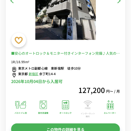
■安心のオートロック＆モニター付きインターフォン完備♪人気のバ
ストイレ別♪テレワークにおすすめのデスク＆チェア付き♪■東京メ
1R/18.99m²
トロ・都営線など複数路線の利用可能/24時間営業のスーパー「マル
東京メトロ副都心線 東新宿駅 徒歩10分
エツ」あり/新宿御苑もすぐ近く■選べるWi-Fi格安レンタル中！
東京都
新宿区
余丁町14-4
2026年10月04日から入居可
127,200
円〜 / 月
バストイレ別
室内洗濯機
オートロック
エレベーター
インターネット
無料
この物件の詳細を見る