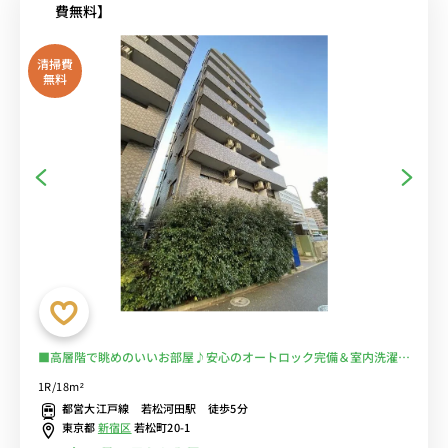
費無料】
清掃費
無料
■高層階で眺めのいいお部屋♪安心のオートロック完備＆室内洗濯機
♪人気のバストイレ別♪ワークスペースにもおすすめのデスク＆チェ
1R/18m²
ア付き♪■都営大江戸線「若松河田駅」徒歩5分/新宿・六本木まで乗
都営大江戸線 若松河田駅 徒歩5分
換なしでアクセス/■選べるWi-Fi格安レンタル中！
東京都
新宿区
若松町20-1