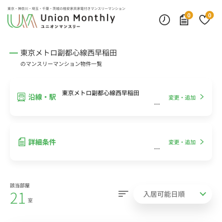
インターネット無料
モニター付きインターフォン
デスクランプ・フロアランプ
東京・神奈川・埼玉・千葉・茨城の
格安家具家電付きマンスリーマンション
0
0
東京メトロ副都心線西早稲田
のマンスリーマンション物件一覧
東京メトロ副都心線西早稲田
沿線・駅
変更・追加
詳細条件
変更・追加
該当部屋
21
室