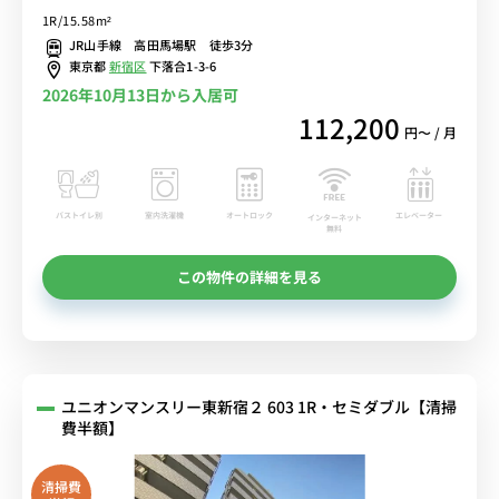
でたっぷり収納♪■JR線・東京メトロ東西線「高田馬場駅」徒歩３
1R/15.58m²
分/東京・新宿・秋葉原まで乗換なし/「西友」や「Fuji Store」など
JR山手線 高田馬場駅 徒歩3分
スーパー多数あり■選べるWi-Fi格安レンタル中！
東京都
新宿区
下落合1-3-6
2026年10月13日から入居可
112,200
円〜 / 月
バストイレ別
室内洗濯機
オートロック
エレベーター
インターネット
無料
この物件の詳細を見る
ユニオンマンスリー東新宿２ 603 1R・セミダブル【清掃
費半額】
清掃費