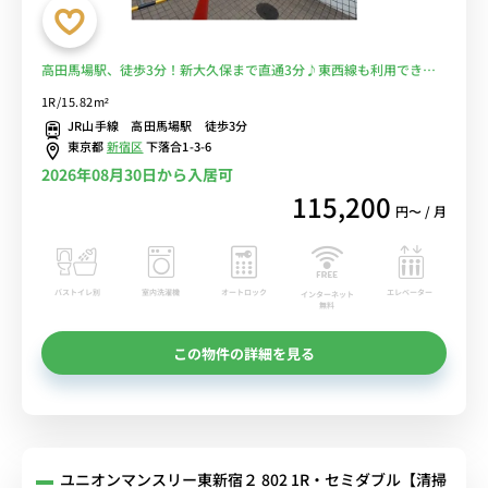
高田馬場駅、徒歩3分！新大久保まで直通3分♪東西線も利用でき複
数路線の利用可能■飲食店やスーパーも多く生活環境良好♪駅早稲田
1R/15.82m²
大学＆学習院大学の通学・通勤におススメ！電車に乗らずに安心な徒
JR山手線 高田馬場駅 徒歩3分
歩で■選べるWi-Fi格安レンタル中！
東京都
新宿区
下落合1-3-6
2026年08月30日から入居可
115,200
円〜 / 月
バストイレ別
室内洗濯機
オートロック
エレベーター
インターネット
無料
この物件の詳細を見る
ユニオンマンスリー東新宿２ 802 1R・セミダブル【清掃