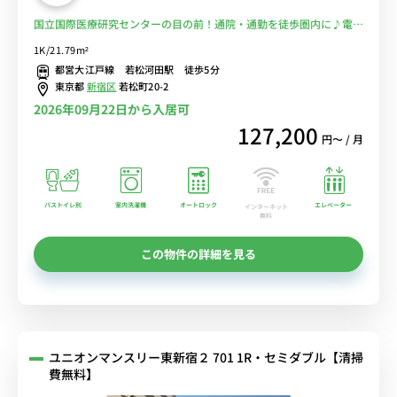
国立国際医療研究センターの目の前！通院・通勤を徒歩圏内に♪電車
に乗るのを完全回避で安心！■選べるWi-Fi格安レンタル中！
1K/21.79m²
都営大江戸線 若松河田駅 徒歩5分
東京都
新宿区
若松町20-2
2026年09月22日から入居可
127,200
円〜 / 月
バストイレ別
室内洗濯機
オートロック
エレベーター
インターネット
無料
この物件の詳細を見る
ユニオンマンスリー東新宿２ 701 1R・セミダブル【清掃
費無料】