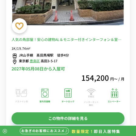
人気の角部屋！安心の建物AL＆モニター付きインターフォン＆室内
洗濯機完備！テレワークや勉強におすすめデスク・チェアのあるお部
1K/19.74m²
屋♪学習院大学や早稲田大学に徒歩通学■選べるWi-Fi格安レンタル
JR山手線 高田馬場駅 徒歩4分
中！
東京都
豊島区
高田3-5-17
2027年05月08日から入居可
154,200
円〜 / 月
バストイレ別
室内洗濯機
オートロック
エレベーター
インターネット
無料
この物件の詳細を見る
お急ぎのお客様におススメ♪
数量限定！
即日入居特集