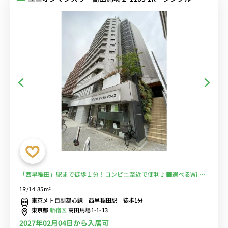
「西早稲田」駅まで徒歩１分！コンビニ至近で便利♪■選べるWi-Fi
格安レンタル中！
1R/14.85m²
東京メトロ副都心線 西早稲田駅 徒歩1分
東京都
新宿区
高田馬場1-1-13
2027年02月04日から入居可