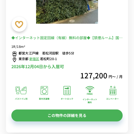
◆インターネット固定回線（有線）無料の部屋◆【禁煙ルーム】国立
国際医療研究センターの目の前！通院・通勤を徒歩圏内に♪電車に乗
1R/18m²
るのを完全回避で安心！
都営大江戸線 若松河田駅 徒歩5分
東京都
新宿区
若松町20-1
2026年12月04日から入居可
127,200
円〜 / 月
バストイレ別
室内洗濯機
オートロック
エレベーター
インターネット
無料
この物件の詳細を見る