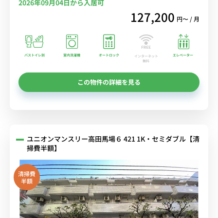
2026年09月04日から入居可
127,200
円〜 / 月
バストイレ別
室内洗濯機
オートロック
エレベーター
インターネット
無料
この物件の詳細を見る
ユニオンマンスリー高田馬場６ 421 1K・セミダブル【清
掃費半額】
清掃費
半額