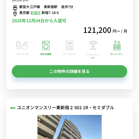
☆■選べるWi-Fi格安レンタル中！
都営大江戸線 東新宿駅 徒歩7分
東京都
新宿区
新宿7-18-6
2026年12月04日から入居可
121,200
円〜 / 月
バストイレ別
室内洗濯機
オートロック
エレベーター
インターネット
無料
この物件の詳細を見る
ユニオンマンスリー東新宿２ 601 1R・セミダブル