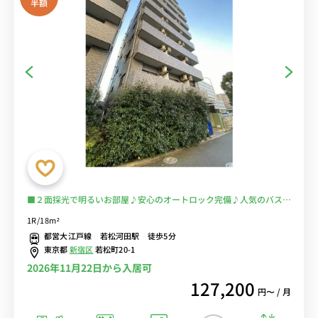
半額
■２面採光で明るいお部屋♪安心のオートロック完備♪人気のバスト
イレ別♪■都営大江戸線「若松河田駅」徒歩5分/国立国際医療研究セ
1R/18m²
ンターの目の前！通院・通勤を徒歩圏内に♪電車に乗るのを完全回避
都営大江戸線 若松河田駅 徒歩5分
で安心！■選べるWi-Fi格安レンタル中！
東京都
新宿区
若松町20-1
2026年11月22日から入居可
127,200
円〜 / 月