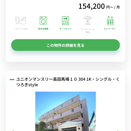
154,200
円〜 / 月
バストイレ別
室内洗濯機
オートロック
エレベーター
インターネット
無料
この物件の詳細を見る
ユニオンマンスリー高田馬場１０ 304 1K・シングル・く
つろぎstyle