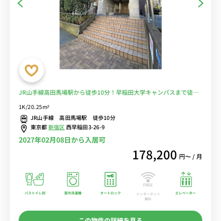
JR山手線高田馬場駅から徒歩10分！早稲田大学キャンパスまで徒歩
約11分♪バストイレ別＆ALあり■選べるWi-Fi格安レンタル中！
1K/20.25m²
JR山手線 高田馬場駅 徒歩10分
東京都
新宿区
西早稲田3-26-9
2027年02月08日から入居可
178,200
円〜 / 月
バストイレ別
室内洗濯機
オートロック
エレベーター
インターネット
無料
この物件の詳細を見る