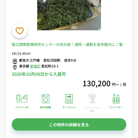
国立国際医療研究センターの目の前！通院・通勤を徒歩圏内に♪電車
に乗るのを完全回避で安心！■選べるWi-Fi格安レンタル中！
1R/19.85m²
都営大江戸線 若松河田駅 徒歩5分
東京都
新宿区
若松町20-1
2026年10月08日から入居可
130,200
円〜 / 月
バストイレ別
室内洗濯機
オートロック
エレベーター
インターネット
無料
この物件の詳細を見る