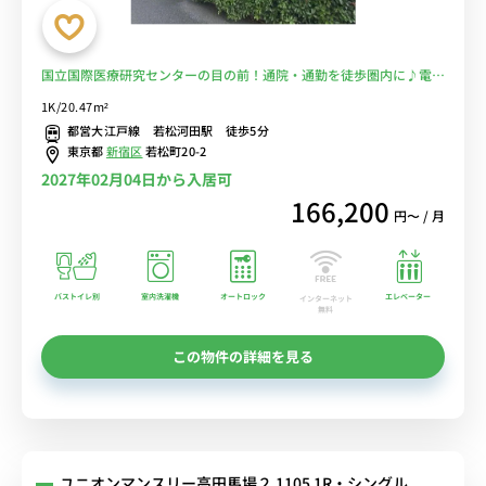
国立国際医療研究センターの目の前！通院・通勤を徒歩圏内に♪電車
に乗るのを完全回避で安心！■選べるWi-Fi格安レンタル中！
1K/20.47m²
都営大江戸線 若松河田駅 徒歩5分
東京都
新宿区
若松町20-2
2027年02月04日から入居可
166,200
円〜 / 月
バストイレ別
室内洗濯機
オートロック
エレベーター
インターネット
無料
この物件の詳細を見る
ユニオンマンスリー高田馬場２ 1105 1R・シングル