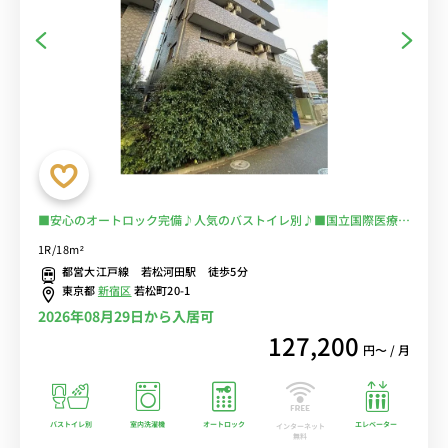
■安心のオートロック完備♪人気のバストイレ別♪■国立国際医療研
究センターの目の前！通院・通勤を徒歩圏内に♪電車に乗るのを完全
1R/18m²
回避で安心！■選べるWi-Fi格安レンタル中！
都営大江戸線 若松河田駅 徒歩5分
東京都
新宿区
若松町20-1
2026年08月29日から入居可
127,200
円〜 / 月
バストイレ別
室内洗濯機
オートロック
エレベーター
インターネット
無料