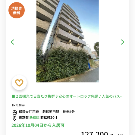
清掃費
無料
■２面採光で日当たり抜群♪安心のオートロック完備♪人気のバスト
イレ別♪国立国際医療研究センターの目の前！通院・通勤を徒歩圏内
1R/18m²
に♪電車に乗るのを完全回避で安心！■選べるWi-Fi格安レンタル
都営大江戸線 若松河田駅 徒歩5分
中！
東京都
新宿区
若松町20-1
2026年10月04日から入居可
127,200