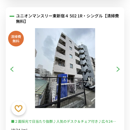
ユニオンマンスリー東新宿４ 502 1R・シングル【清掃費
無料】
清掃費
無料
■２面採光で日当たり抜群♪人気のデスク＆チェア付き♪広々24
㎡！３駅４路線利用可能でアクセス良好♪スーパー・コンビニ至近
1R/24.1m²