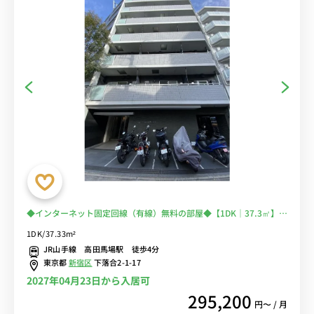
◆インターネット固定回線（有線）無料の部屋◆【1DK｜37.3㎡】オ
ートロック・バストイレ別など人気の設備
1DK/37.33m²
JR山手線 高田馬場駅 徒歩4分
東京都
新宿区
下落合2-1-17
2027年04月23日から入居可
295,200
円〜 / 月