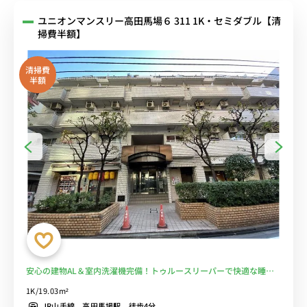
ユニオンマンスリー高田馬場６ 311 1K・セミダブル【清
掃費半額】
清掃費
半額
安心の建物AL＆室内洗濯機完備！トゥルースリーパーで快適な睡眠
を体験♪高田馬場周辺の大学受験にも好立地！駅前で買い物が楽々、
1K/19.03m²
生活環境も◎■選べるWi-Fi格安レンタル中！
JR山手線 高田馬場駅 徒歩4分