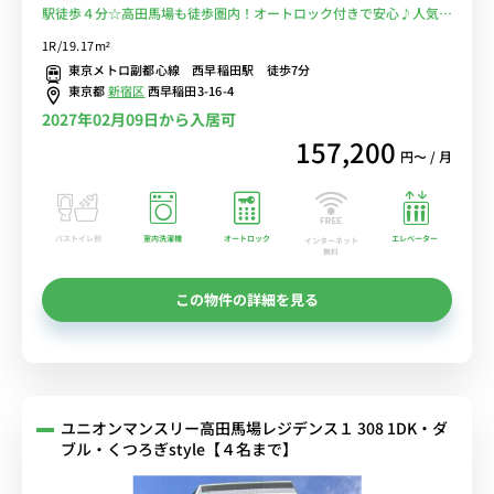
駅徒歩４分☆高田馬場も徒歩圏内！オートロック付きで安心♪人気の
２面採光＆室内洗濯機付♪■選べるWi-Fi格安レンタル中！
1R/19.17m²
東京メトロ副都心線 西早稲田駅 徒歩7分
東京都
新宿区
西早稲田3-16-4
2027年02月09日から入居可
157,200
円〜 / 月
バストイレ別
室内洗濯機
オートロック
エレベーター
インターネット
無料
この物件の詳細を見る
ユニオンマンスリー高田馬場レジデンス１ 308 1DK・ダ
ブル・くつろぎstyle【４名まで】