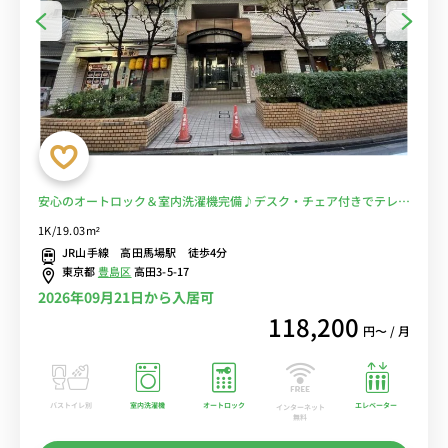
安心のオートロック＆室内洗濯機完備♪デスク・チェア付きでテレワ
ークや勉強におすすめ/JR線・東京メトロ・西武線「高田馬場駅」か
1K/19.03m²
ら徒歩4分/東京・秋葉原まで乗換なしでアクセス/学習院大学・早稲
JR山手線 高田馬場駅 徒歩4分
田大学が徒歩圏内■選べるWi-Fi格安レンタル中！
東京都
豊島区
高田3-5-17
2026年09月21日から入居可
118,200
円〜 / 月
バストイレ別
室内洗濯機
オートロック
エレベーター
インターネット
無料