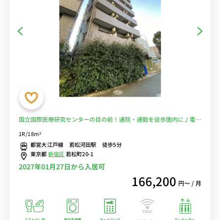
国立国際医療研究センターの目の前！通院・通勤を徒歩圏内に♪電車
に乗るのを完全回避で安心！■選べるWi-Fi格安レンタル中！
1R/18m²
都営大江戸線 若松河田駅 徒歩5分
東京都
新宿区
若松町20-1
2027年01月27日から入居可
166,200
円〜 / 月
バストイレ別
室内洗濯機
オートロック
エレベーター