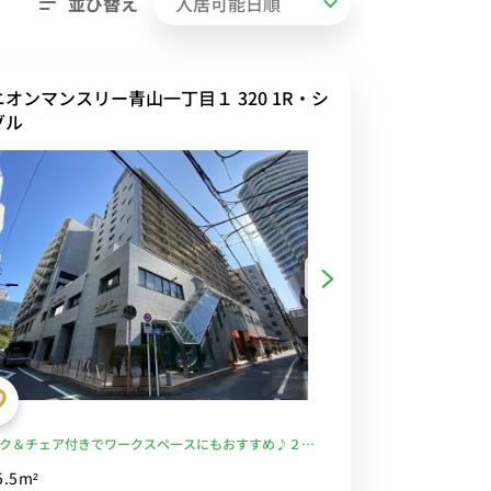
並び替え
ニオンマンスリー青山一丁目１ 320 1R・シ
グル
ク＆チェア付きでワークスペースにもおすすめ♪２ド
庫でたっぷり収納♪■東京メトロ・都営線「青山一丁
5.5m²
徒歩2分/東京メトロ大江戸線・半蔵門線・銀座線など