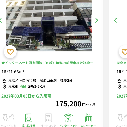
◆インターネット固定回線（有線）無料の部屋◆複数路線利
東京メ
用可！東京メトロ南北線「溜池山王」駅は徒歩2分！！コンビ
きで安
1R/21.63m²
1R/1
ニ至近で便利♪
♪/■
東京メトロ南北線 溜池山王駅 徒歩2分
東
東京都
港区
赤坂2-8-14
2027年03月03日から入居可
202
175,200
円〜 / 月
バストイレ別
室内洗濯機
オートロック
エレベーター
バストイ
インターネット