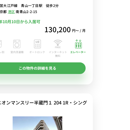
営大江戸線 青山一丁目駅 徒歩2分
路線の利用が可能/明治神宮球場もすぐそば■選べる
東京都
港区
南青山2-2-15
Fi格安レンタル中！
6年10月10日から入居可
130,200
円〜 / 月
レ別
室内洗濯機
オートロック
エレベーター
インターネット
無料
この物件の詳細を見る
ニオンマンスリー半蔵門１ 204 1R・シング