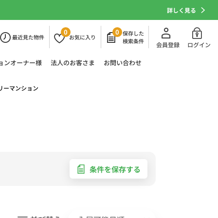
詳しく見る
0
0
保存した
最近
見た物件
お気に
入り
検索条件
会員登録
ログイン
ョン
オーナー様
法人の
お客さま
お問い合わせ
リーマンション
条件を保存する