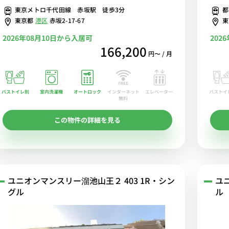
東京メトロ千代田線 赤坂駅 徒歩3分
都
多数の
東京都
港区
赤坂2-17-67
Wi-
2026年08月10日から入居可
202
166,200
円〜 / 月
バストイレ別
室内洗濯機
オートロック
エレベーター
バストイ
インターネット
無料
この物件の詳細を見る
ユニオンマンスリー溜池山王２ 403 1R・シン
ユ
グル
ル