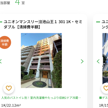
4
当部屋
室
ユニオンマンスリー溜池山王１ 301 1K・セミ
ユ
ダブル【清掃費半額】
ン
清掃費
半額
人気のバストイレ別！室内洗濯機やたっぷり収納2ドア冷蔵庫
■デス
など生活家電のあるお部屋/人気エリアお勧め物件！
ア冷蔵
1K/22.12m²
1R/1
目駅」