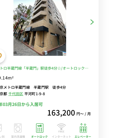
トロ半蔵門線「半蔵門」駅徒歩4分☆/オートロック付
心のセキュリティ！/休日は皇居周りをのんびりお散歩
9.14m²
選べるWi-Fi格安レンタル中！
京メトロ半蔵門線 半蔵門駅 徒歩4分
東京都
千代田区
平河町1-9-8
7年03月26日から入居可
163,200
円〜 / 月
レ別
室内洗濯機
オートロック
エレベーター
インターネット