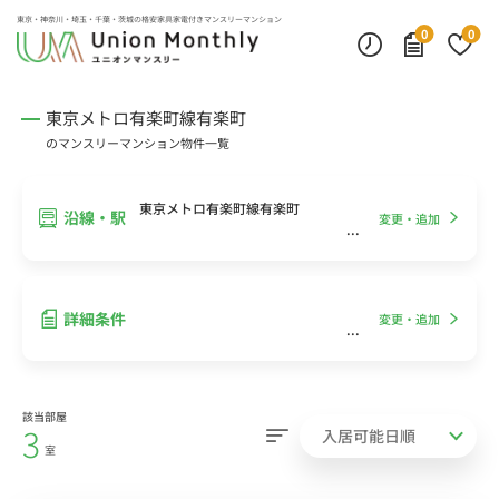
インターネット無料
モニター付きインターフォン
デスクランプ・フロアランプ
東京・神奈川・埼玉・千葉・茨城の
格安家具家電付きマンスリーマンション
0
0
東京メトロ有楽町線有楽町
のマンスリーマンション物件一覧
東京メトロ有楽町線有楽町
沿線・駅
変更・追加
詳細条件
変更・追加
該当部屋
3
室