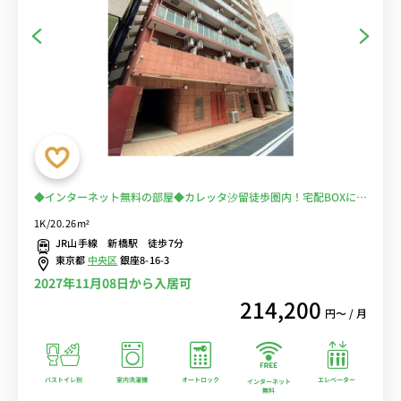
◆インターネット無料の部屋◆カレッタ汐留徒歩圏内！宅配BOXに浴
室乾燥機付きと充実の設備で魅力あふれるお部屋♪
1K/20.26m²
JR山手線 新橋駅 徒歩7分
東京都
中央区
銀座8-16-3
2027年11月08日から入居可
214,200
円〜 / 月
バストイレ別
室内洗濯機
オートロック
エレベーター
インターネット
無料