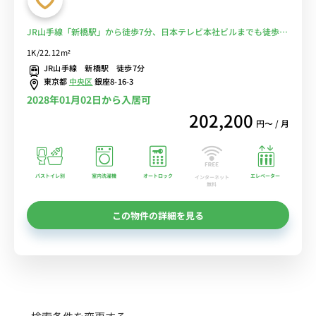
JR山手線「新橋駅」から徒歩7分、日本テレビ本社ビルまでも徒歩圏
内■選べるWi-Fi格安レンタル中！
1K/22.12m²
JR山手線 新橋駅 徒歩7分
東京都
中央区
銀座8-16-3
2028年01月02日から入居可
202,200
円〜 / 月
バストイレ別
室内洗濯機
オートロック
エレベーター
インターネット
無料
この物件の詳細を見る