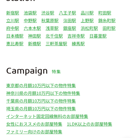
新宿駅
池袋駅
渋谷駅
八王子駅
品川駅
町田駅
立川駅
中野駅
秋葉原駅
蒲田駅
上野駅
錦糸町駅
府中駅
六本木駅
浅草駅
銀座駅
浜松町駅
田町駅
日本橋駅
神田駅
北千住駅
吉祥寺駅
日暮里駅
恵比寿駅
新橋駅
三軒茶屋駅
練馬駅
Campaign
特集
東京都の月額10万円以下の物件特集
神奈川県の月額10万円以下の物件特集
千葉県の月額10万円以下の物件特集
埼玉県の月額10万円以下の物件特集
インターネット固定回線無料のお部屋特集
女性におススメのお部屋特集
1LDK以上のお部屋特集
ファミリー向けのお部屋特集