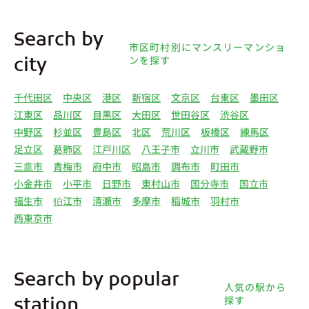
Search by
市区町村別にマンスリーマンショ
ンを探す
city
千代田区
中央区
港区
新宿区
文京区
台東区
墨田区
江東区
品川区
目黒区
大田区
世田谷区
渋谷区
中野区
杉並区
豊島区
北区
荒川区
板橋区
練馬区
足立区
葛飾区
江戸川区
八王子市
立川市
武蔵野市
三鷹市
青梅市
府中市
昭島市
調布市
町田市
小金井市
小平市
日野市
東村山市
国分寺市
国立市
福生市
狛江市
清瀬市
多摩市
稲城市
羽村市
西東京市
Search by popular
人気の駅から
探す
station