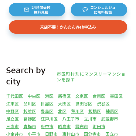
24時間受付
コンシェルジュ
無料見積
に無料相談
来店不要！かんたんWeb申込み
Search by
市区町村別にマンスリーマンショ
ンを探す
city
千代田区
中央区
港区
新宿区
文京区
台東区
墨田区
江東区
品川区
目黒区
大田区
世田谷区
渋谷区
中野区
杉並区
豊島区
北区
荒川区
板橋区
練馬区
足立区
葛飾区
江戸川区
八王子市
立川市
武蔵野市
三鷹市
青梅市
府中市
昭島市
調布市
町田市
小金井市
小平市
日野市
東村山市
国分寺市
国立市