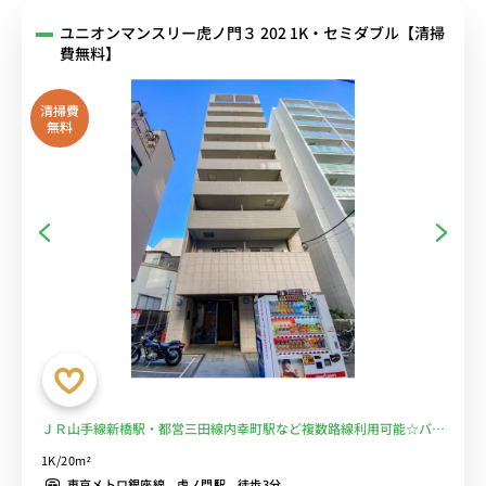
ユニオンマンスリー虎ノ門３ 202 1K・セミダブル【清掃
費無料】
清掃費
無料
ＪＲ山手線新橋駅・都営三田線内幸町駅など複数路線利用可能☆バス
トイレ別＆オートロック付＆コンビニ至近物件！■選べるWi-Fi格安
1K/20m²
レンタル中！
東京メトロ銀座線 虎ノ門駅 徒歩3分