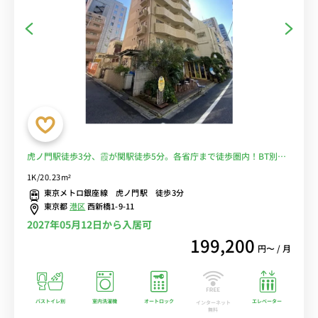
虎ノ門駅徒歩3分、霞が関駅徒歩5分。各省庁まで徒歩圏内！BT別／
AL・EV付き■選べるWi-Fi格安レンタル中！
1K/20.23m²
東京メトロ銀座線 虎ノ門駅 徒歩3分
東京都
港区
西新橋1-9-11
2027年05月12日から入居可
199,200
円〜 / 月
バストイレ別
室内洗濯機
オートロック
エレベーター
インターネット
無料