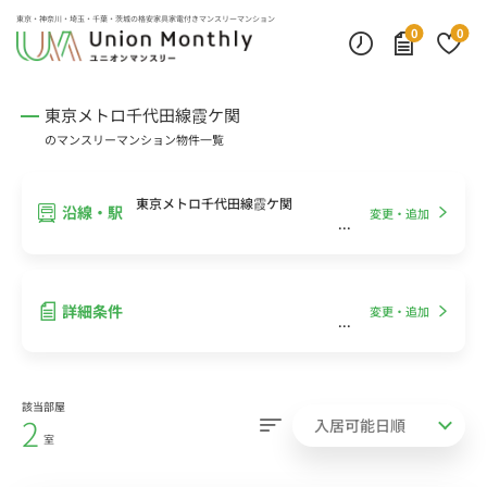
インターネット無料
モニター付きインターフォン
デスクランプ・フロアランプ
東京・神奈川・埼玉・千葉・茨城の
格安家具家電付きマンスリーマンション
0
0
東京メトロ千代田線霞ケ関
のマンスリーマンション物件一覧
東京メトロ千代田線霞ケ関
沿線・駅
変更・追加
詳細条件
変更・追加
該当部屋
2
室