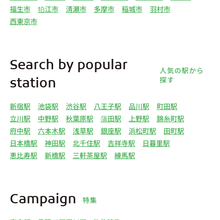
福生市
狛江市
清瀬市
多摩市
稲城市
羽村市
西東京市
Search by popular
人気の駅から
探す
station
新宿駅
池袋駅
渋谷駅
八王子駅
品川駅
町田駅
立川駅
中野駅
秋葉原駅
蒲田駅
上野駅
錦糸町駅
府中駅
六本木駅
浅草駅
銀座駅
浜松町駅
田町駅
日本橋駅
神田駅
北千住駅
吉祥寺駅
日暮里駅
恵比寿駅
新橋駅
三軒茶屋駅
練馬駅
Campaign
特集