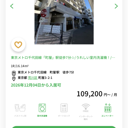
東京メトロ千代田線「町屋」駅徒歩7分☆/うれしい室内洗濯機！/近
隣にセブンイレブンやスーパーなど生活に便利♪/■選べるWi-Fi格安
1R/16.14m²
レンタル中！
東京メトロ千代田線 町屋駅 徒歩7分
東京都
荒川区
町屋3-2-1
2026年12月04日から入居可
109,200
円〜 / 月
バストイレ別
室内洗濯機
オートロック
エレベーター
インターネット
無料