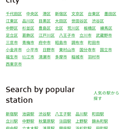
city
千代田区
中央区
港区
新宿区
文京区
台東区
墨田区
江東区
品川区
目黒区
大田区
世田谷区
渋谷区
中野区
杉並区
豊島区
北区
荒川区
板橋区
練馬区
足立区
葛飾区
江戸川区
八王子市
立川市
武蔵野市
三鷹市
青梅市
府中市
昭島市
調布市
町田市
小金井市
小平市
日野市
東村山市
国分寺市
国立市
福生市
狛江市
清瀬市
多摩市
稲城市
羽村市
西東京市
Search by popular
人気の駅から
探す
station
新宿駅
池袋駅
渋谷駅
八王子駅
品川駅
町田駅
立川駅
中野駅
秋葉原駅
蒲田駅
上野駅
錦糸町駅
府中駅
六本木駅
浅草駅
銀座駅
浜松町駅
田町駅