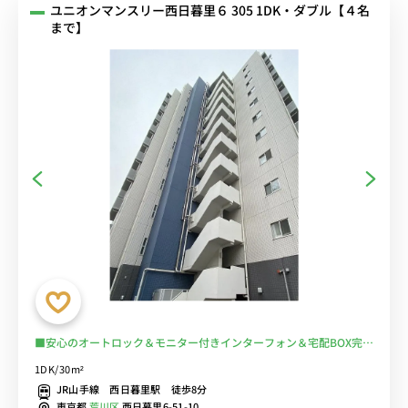
ユニオンマンスリー西日暮里６ 305 1DK・ダブル【４名
まで】
■安心のオートロック＆モニター付きインターフォン＆宅配BOX完備
♪便利なダイニングセット付♪人気のバストイレ別・浴室乾燥機・独
1DK/30m²
立洗面台♪うれしい２口IHコンロ♪■山手線 西日暮里駅から徒歩8分
JR山手線 西日暮里駅 徒歩8分
■選べるWi-Fi格安レンタル中！
東京都
荒川区
西日暮里6-51-10