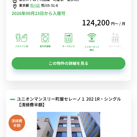
東京都
荒川区
荒川5-51-8
2026年09月23日から入居可
124,200
円〜 / 月
バストイレ別
室内洗濯機
オートロック
エレベーター
インターネット
無料
この物件の詳細を見る
ユニオンマンスリー町屋セレーノ１ 202 1R・シングル
【清掃費半額】
清掃費
半額