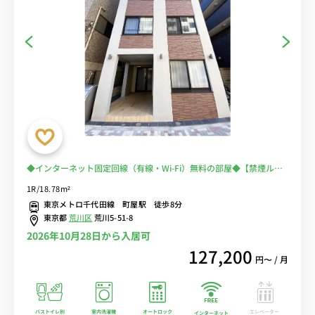
◆インターネット固定回線（有線・Wi-Fi）無料の部屋◆【禁煙ルー
ム】人気の角部屋・バストイレ別・浴室乾燥機・温水洗浄便座のある
1R/18.78m²
お部屋♪
東京メトロ千代田線 町屋駅 徒歩8分
東京都
荒川区
荒川5-51-8
2026年10月28日から入居可
127,200
円〜 / 月
バストイレ別
室内洗濯機
オートロック
エレベーター
インターネット