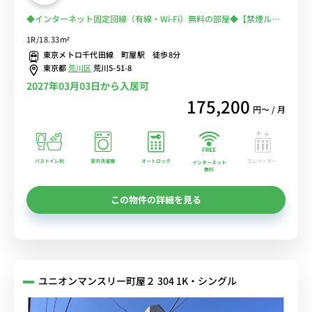
◆インターネット固定回線（有線・Wi-Fi）無料の部屋◆【禁煙ルー
ム】安心のオートロック＆モニター付きインターフォン完備/人気の
1R/18.33m²
バス･トイレ別/デスク＆チェア付きでテレワークにも便利
東京メトロ千代田線 町屋駅 徒歩8分
東京都
荒川区
荒川5-51-8
2027年03月03日から入居可
175,200
円〜 / 月
バストイレ別
室内洗濯機
オートロック
エレベーター
インターネット
無料
この物件の詳細を見る
ユニオンマンスリー町屋２ 304 1K・シングル