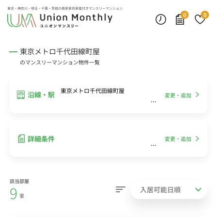
インターネット無料
モニター付きインターフォン
デスクランプ・フロアランプ
東京・神奈川・埼玉・千葉・茨城の
格安家具家電付きマンスリーマンション
0
0
東京メトロ千代田線町屋
のマンスリーマンション物件一覧
東京メトロ千代田線町屋
沿線・駅
変更・追加
詳細条件
変更・追加
該当部屋
9
室