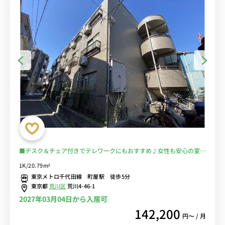
■デスク＆チェア付きでテレワークにもおすすめ♪女性も安心の室内
洗濯機♪２ドア冷蔵庫でたっぷり収納♪■東京メトロ千代田線「町屋
1K/20.79m²
駅」徒歩５分/京急本線や都電荒川線など複数路線の利用も可能/上野
東京メトロ千代田線 町屋駅 徒歩5分
まで乗換なしでアクセス■選べるWi-Fi格安レンタル中！
東京都
荒川区
荒川4-46-1
2027年03月04日から入居可
142,200
円〜 / 月