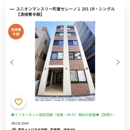
ユニオンマンスリー町屋セレーノ１ 201 1R・シングル
【清掃費半額】
清掃費
半額
◆インターネット固定回線（有線・Wi-Fi）無料の部屋◆【禁煙ルー
ム】安心のオートロック＆モニター付きインターフォン完備/人気の
1R/18.33m²
バス･トイレ別/デスク＆チェア付きでテレワークにも便利
東京メトロ千代田線 町屋駅 徒歩8分