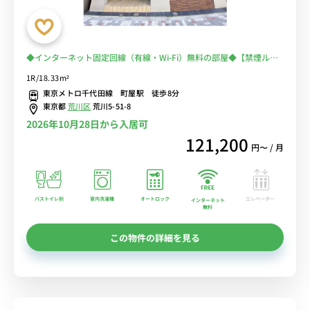
◆インターネット固定回線（有線・Wi-Fi）無料の部屋◆【禁煙ルー
ム】人気の角部屋・バストイレ別・浴室乾燥機・温水洗浄便座のある
1R/18.33m²
お部屋♪
東京メトロ千代田線 町屋駅 徒歩8分
東京都
荒川区
荒川5-51-8
2026年10月28日から入居可
121,200
円〜 / 月
バストイレ別
室内洗濯機
オートロック
エレベーター
インターネット
無料
この物件の詳細を見る