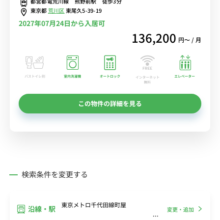
都営都電荒川線 熊野前駅 徒歩3分
東京都
荒川区
東尾久5-39-19
2027年07月24日から入居可
136,200
円〜 / 月
バストイレ別
室内洗濯機
オートロック
エレベーター
インターネット
無料
この物件の詳細を見る
検索条件を変更する
東京メトロ千代田線町屋
沿線・駅
変更・追加