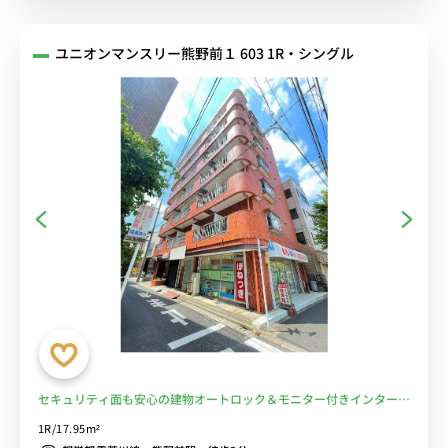
ユニオンマンスリー熊野前１ 603 1R・シングル
セキュリティ面も安心の建物オートロック＆モニター付きインターホ
ン完備♪都営都電荒川線 熊野前駅 徒歩3分。物件近くにコンビニ・
1R/17.95m²
スーパーがあり便利■選べるWi-Fi格安レンタル中！