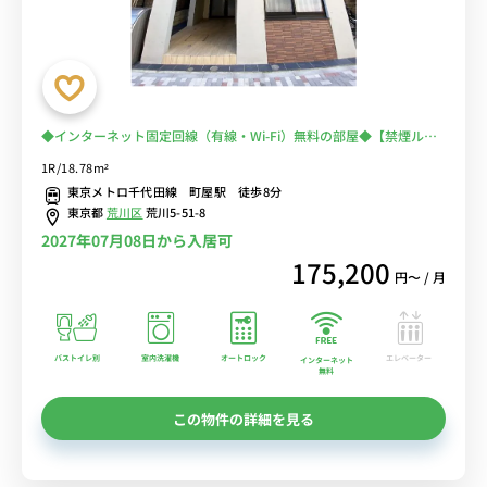
◆インターネット固定回線（有線・Wi-Fi）無料の部屋◆【禁煙ルー
ム】安心のオートロック＆モニター付きインターフォン完備/人気の
1R/18.78m²
バス･トイレ別/デスク＆チェア付きでテレワークにも便利
東京メトロ千代田線 町屋駅 徒歩8分
東京都
荒川区
荒川5-51-8
2027年07月08日から入居可
175,200
円〜 / 月
バストイレ別
室内洗濯機
オートロック
エレベーター
インターネット
無料
この物件の詳細を見る