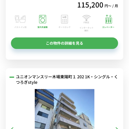
115,200
円〜 / 月
バストイレ別
室内洗濯機
オートロック
エレベーター
インターネット
無料
この物件の詳細を見る
ユニオンマンスリー木場東陽町１ 202 1K・シングル・く
つろぎstyle