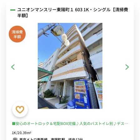
ユニオンマンスリー東陽町１ 603 1K・シングル【清掃費
半額】
清掃費
半額
■安心のオートロック＆宅配BOX完備♪人気のバストイレ別♪デスク
とチェアのあるお部屋♪■東西線で大手町駅、高田馬場駅まで乗換な
1K/20.39m²
し！雨の日に大活躍の浴室乾燥機付♪■選べるWi-Fi格安レンタル
東京メトロ東西線 東陽町駅 徒歩12分