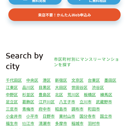
無料見積
に無料相談
来店不要！かんたんWeb申込み
Search by
市区町村別にマンスリーマンショ
ンを探す
city
千代田区
中央区
港区
新宿区
文京区
台東区
墨田区
江東区
品川区
目黒区
大田区
世田谷区
渋谷区
中野区
杉並区
豊島区
北区
荒川区
板橋区
練馬区
足立区
葛飾区
江戸川区
八王子市
立川市
武蔵野市
三鷹市
青梅市
府中市
昭島市
調布市
町田市
小金井市
小平市
日野市
東村山市
国分寺市
国立市
福生市
狛江市
清瀬市
多摩市
稲城市
羽村市