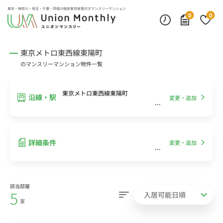
インターネット無料
モニター付きインターフォン
デスクランプ・フロアランプ
東京・神奈川・埼玉・千葉・茨城の
格安家具家電付きマンスリーマンション
0
0
東京メトロ東西線東陽町
のマンスリーマンション物件一覧
東京メトロ東西線東陽町
沿線・駅
変更・追加
詳細条件
変更・追加
該当部屋
5
室