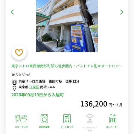
東京メトロ東西線南砂町駅も徒歩圏内！バストイレ別＆オートロック
付！■選べるWi-Fi格安レンタル中！
1K/20.39m²
東京メトロ東西線 東陽町駅 徒歩12分
東京都
江東区
南砂3-4-6
2026年09月19日から入居可
136,200
円〜 / 月
バストイレ別
室内洗濯機
オートロック
エレベーター
インターネット
無料