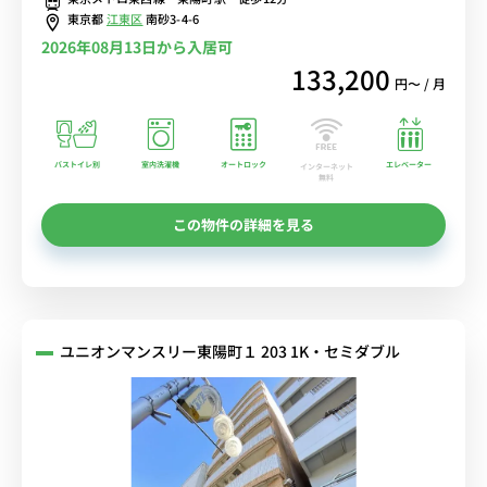
中！
東京都
江東区
南砂3-4-6
2026年08月13日から入居可
133,200
円〜 / 月
バストイレ別
室内洗濯機
オートロック
エレベーター
インターネット
無料
この物件の詳細を見る
ユニオンマンスリー東陽町１ 203 1K・セミダブル