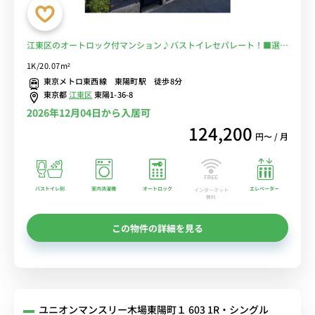
江東区のオートロック付マンション♪バストイレセパレート！■選べ
るWi-Fi格安レンタル中！
1K/20.07m²
東京メトロ東西線 東陽町駅 徒歩8分
東京都
江東区
東陽1-36-8
2026年12月04日から入居可
124,200
円〜 / 月
バストイレ別
室内洗濯機
オートロック
エレベーター
インターネット
無料
この物件の詳細を見る
ユニオンマンスリー木場東陽町１ 603 1R・シングル