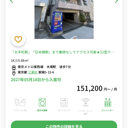
「大手町駅」「日本橋駅」まで乗換なしでアクセス可能★32型テレ
ビ＆ソファ付きでゆったり快適♪■選べるWi-Fi格安レンタル中！
1K/19.88m²
東京メトロ東西線 木場駅 徒歩7分
東京都
江東区
東陽5-15-6
2027年05月18日から入居可
151,200
円〜 / 月
バストイレ別
室内洗濯機
オートロック
エレベーター
インターネット
無料
この物件の詳細を見る