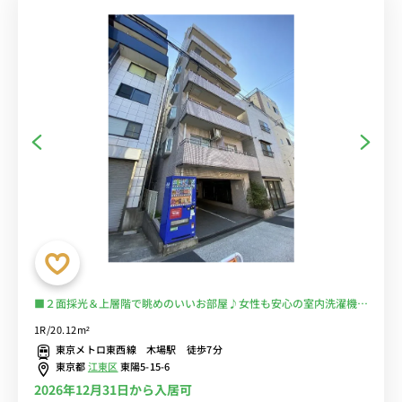
■２面採光＆上層階で眺めのいいお部屋♪女性も安心の室内洗濯機♪
デスク＆チェア付きでテレワークにもおすすめ♪２ドア冷蔵庫でたっ
1R/20.12m²
ぷり収納♪■大手町、日本橋、西船橋まで乗換なしでアクセス可能/
東京メトロ東西線 木場駅 徒歩7分
休日は木場公園でのんびり過ごすのもおすすめ■選べるWi-Fi格安レ
東京都
江東区
東陽5-15-6
ンタル中！
2026年12月31日から入居可