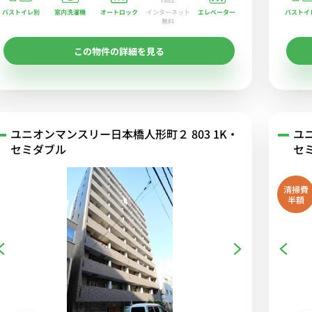
バストイレ別
室内洗濯機
オートロック
エレベーター
バストイ
インターネット
無料
この物件の詳細を見る
ユニオンマンスリー日本橋人形町２ 803 1K・
ユ
セミダブル
セ
清掃費
半額