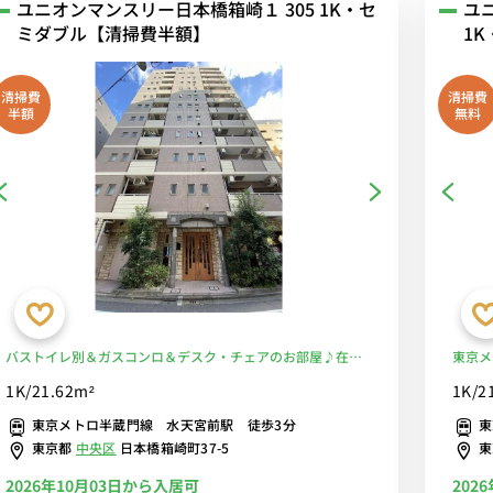
ユニオンマンスリー日本橋箱崎１ 305 1K・セ
ユ
ミダブル【清掃費半額】
1
清掃費
清掃費
半額
無料
バストイレ別＆ガスコンロ＆デスク・チェアのお部屋♪在宅
東京メ
勤務にも！休日は墨田川散歩♪オートロック付きで安心■選
＆オー
1K/21.62m²
1K/2
べるWi-Fi格安レンタル中！
東京メトロ半蔵門線 水天宮前駅 徒歩3分
東
東京都
中央区
日本橋箱崎町37-5
2026年10月03日から入居可
202