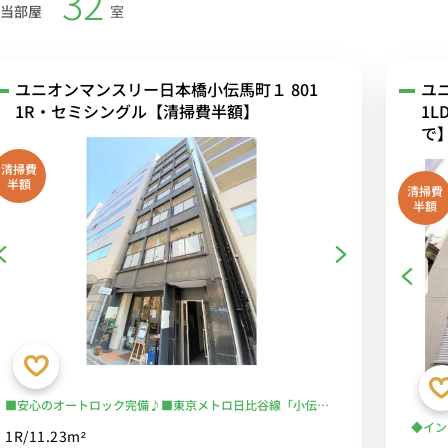
32
当部屋
室
ユニオンマンスリー日本橋小伝馬町１ 801
ユ
1R・セミシングル【清掃費半額】
1L
で
清掃費
半額
清掃費
半額
■安心のオートロック完備♪■東京メトロ日比谷線「小伝馬
町駅」徒歩2分/スーパー徒歩２分| ■選べるWi-Fi格安レンタ
◆イン
1R/11.23m²
ル中！
セット