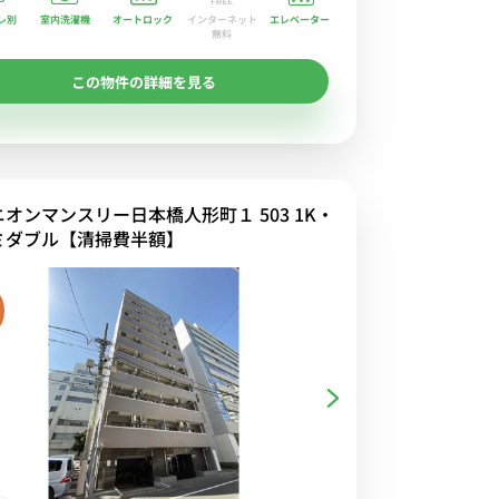
レ別
室内洗濯機
オートロック
エレベーター
インターネット
無料
この物件の詳細を見る
ニオンマンスリー日本橋人形町１ 503 1K・
ミダブル【清掃費半額】