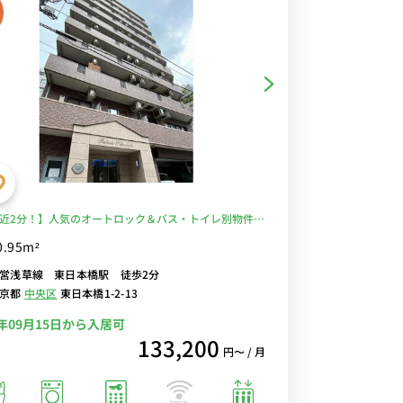
近2分！】人気のオートロック＆バス・トイレ別物件/
ニ至近で生活しやすい/【角部屋】■選べるWi-Fi格安
0.95m²
ル中！
営浅草線 東日本橋駅 徒歩2分
東京都
中央区
東日本橋1-2-13
6年09月15日から入居可
133,200
円〜 / 月