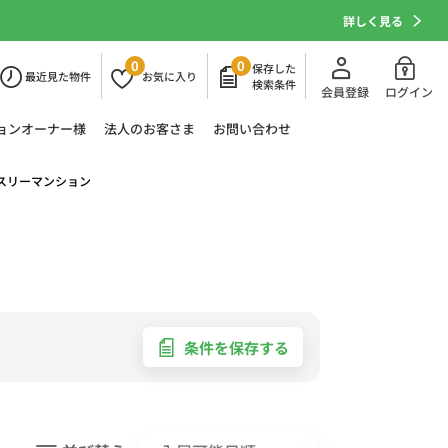
詳しく見る
0
0
保存した
最近
見た物件
お気に
入り
検索条件
会員登録
ログイン
ョン
オーナー様
法人の
お客さま
お問い合わせ
スリーマンション
条件を保存する