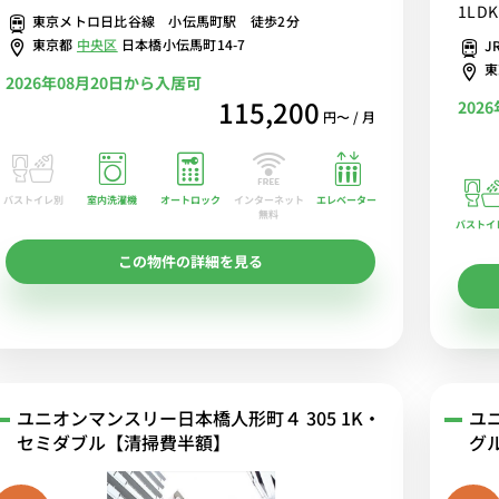
1LDK
東京メトロ日比谷線 小伝馬町駅 徒歩2分
ど設備
東京都
中央区
日本橋小伝馬町14-7
J
物件♪
2026年08月20日から入居可
115,200
202
円〜 / 月
バストイレ別
室内洗濯機
オートロック
エレベーター
インターネット
無料
バストイ
この物件の詳細を見る
ユニオンマンスリー日本橋人形町４ 305 1K・
ユ
セミダブル【清掃費半額】
グ