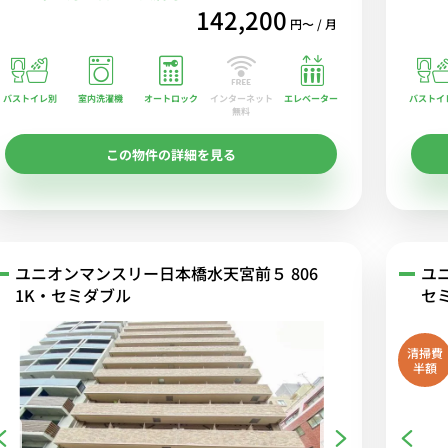
142,200
円〜 / 月
バストイレ別
室内洗濯機
オートロック
エレベーター
バストイ
インターネット
無料
この物件の詳細を見る
ユニオンマンスリー日本橋水天宮前５ 806
ユ
1K・セミダブル
セ
清掃費
半額