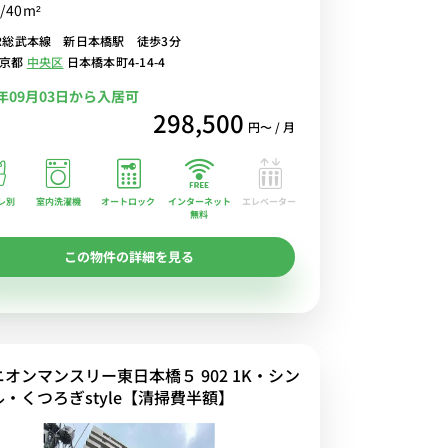
/40m²
万全なお部屋♪貴重な日本橋エリアのファミリー向け
R総武本線 新日本橋駅 徒歩3分
お早めにご予約をお願いします！
東京都
中央区
日本橋本町4-14-4
6年09月03日から入居可
298,500
円〜 / 月
レ別
室内洗濯機
オートロック
エレベーター
インターネット
無料
この物件の詳細を見る
ニオンマンスリー東日本橋５ 902 1K・シン
ル・くつろぎstyle【清掃費半額】