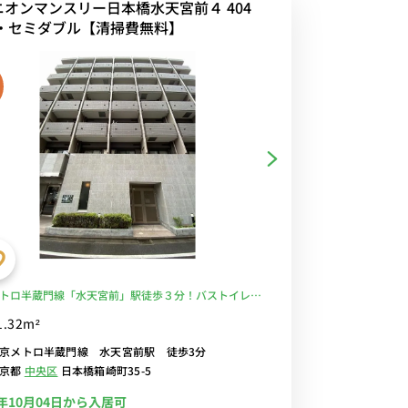
ニオンマンスリー日本橋水天宮前４ 404
K・セミダブル【清掃費無料】
トロ半蔵門線「水天宮前」駅徒歩３分！バストイレ別
トロック付き物件♪■選べるWi-Fi格安レンタル中！
1.32m²
京メトロ半蔵門線 水天宮前駅 徒歩3分
東京都
中央区
日本橋箱崎町35-5
6年10月04日から入居可