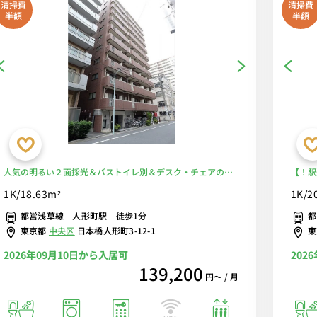
清掃費
清掃費
半額
半額
人気の明るい２面採光＆バストイレ別＆デスク・チェアのお
【！駅
部屋♪人形町駅徒歩１分の駅チカ物件！人形町周辺の飲食店
コンビ
1K/18.63m²
1K/2
はどれも魅力的♪ぜひ、商店街を散歩してください！■選べ
レンタ
都営浅草線 人形町駅 徒歩1分
都
るWi-Fi格安レンタル中！
東京都
中央区
日本橋人形町3-12-1
2026年09月10日から入居可
202
139,200
円〜 / 月