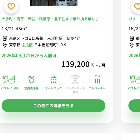
大手町・浅草・渋谷・秋葉原・北千住まで乗り換え無し♪東
ガスコ
京シティエアターミナル徒歩圏！■選べるWi-Fi格安レンタル
スーパ
1K/21.48m²
1K/2
中！
で荷物
東京メトロ日比谷線 人形町駅 徒歩7分
都
東京都
中央区
日本橋蛎殻町1-9-9
2026年09月21日から入居可
202
139,200
円〜 / 月
バストイレ別
室内洗濯機
オートロック
エレベーター
バストイ
インターネット
無料
この物件の詳細を見る