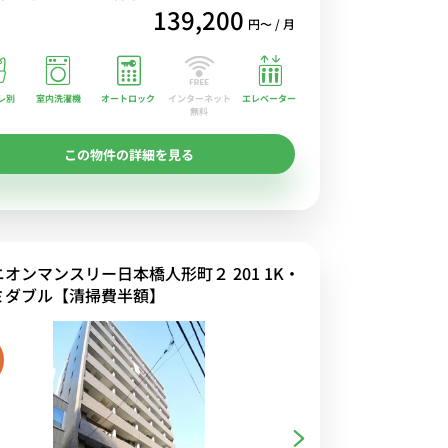
139,200
円〜 / 月
レ別
室内洗濯機
オートロック
エレベーター
インターネット
無料
この物件の詳細を見る
ニオンマンスリー日本橋人形町２ 201 1K・
ミダブル【清掃費半額】