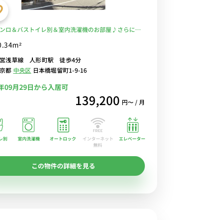
ンロ＆バストイレ別＆室内洗濯機のお部屋♪さらに、
ー１分でラクラク自炊！オートロック＆宅配ボックス
0.34m²
受取りもラクラク！■選べるWi-Fi格安レンタル中！
営浅草線 人形町駅 徒歩4分
東京都
中央区
日本橋堀留町1-9-16
6年09月29日から入居可
139,200
円〜 / 月
レ別
室内洗濯機
オートロック
エレベーター
インターネット
無料
この物件の詳細を見る