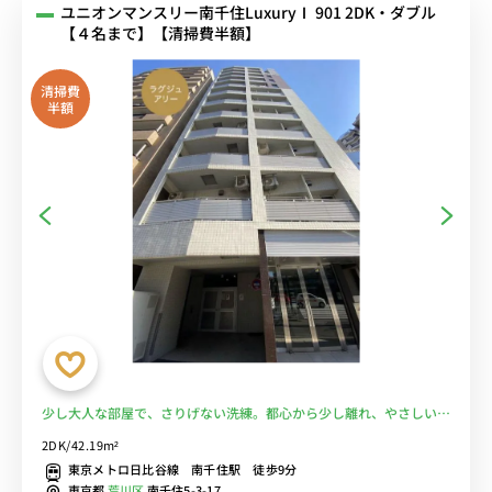
ユニオンマンスリー南千住LuxuryⅠ 901 2DK・ダブル
【４名まで】【清掃費半額】
清掃費
半額
少し大人な部屋で、さりげない洗練。都心から少し離れ、やさしいフ
ェミニンさを感じる■選べるWi-Fi格安レンタル中！
2DK/42.19m²
東京メトロ日比谷線 南千住駅 徒歩9分
東京都
荒川区
南千住5-3-17