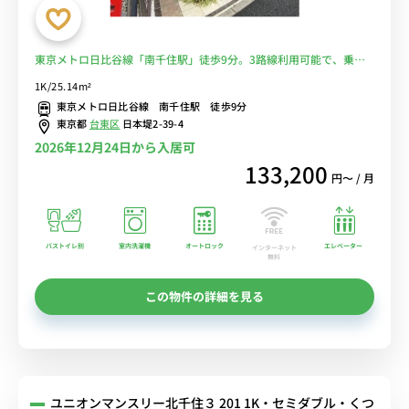
東京メトロ日比谷線「南千住駅」徒歩9分。3路線利用可能で、乗り
換えなしで上野駅や東京駅にアクセスできます。【角部屋】■選べる
1K/25.14m²
Wi-Fi格安レンタル中！
東京メトロ日比谷線 南千住駅 徒歩9分
東京都
台東区
日本堤2-39-4
2026年12月24日から入居可
133,200
円〜 / 月
バストイレ別
室内洗濯機
オートロック
エレベーター
インターネット
無料
この物件の詳細を見る
ユニオンマンスリー北千住３ 201 1K・セミダブル・くつ