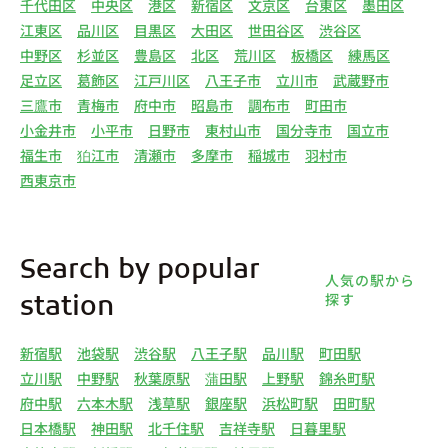
千代田区
中央区
港区
新宿区
文京区
台東区
墨田区
江東区
品川区
目黒区
大田区
世田谷区
渋谷区
中野区
杉並区
豊島区
北区
荒川区
板橋区
練馬区
足立区
葛飾区
江戸川区
八王子市
立川市
武蔵野市
三鷹市
青梅市
府中市
昭島市
調布市
町田市
小金井市
小平市
日野市
東村山市
国分寺市
国立市
福生市
狛江市
清瀬市
多摩市
稲城市
羽村市
西東京市
Search by popular
人気の駅から
探す
station
新宿駅
池袋駅
渋谷駅
八王子駅
品川駅
町田駅
立川駅
中野駅
秋葉原駅
蒲田駅
上野駅
錦糸町駅
府中駅
六本木駅
浅草駅
銀座駅
浜松町駅
田町駅
日本橋駅
神田駅
北千住駅
吉祥寺駅
日暮里駅