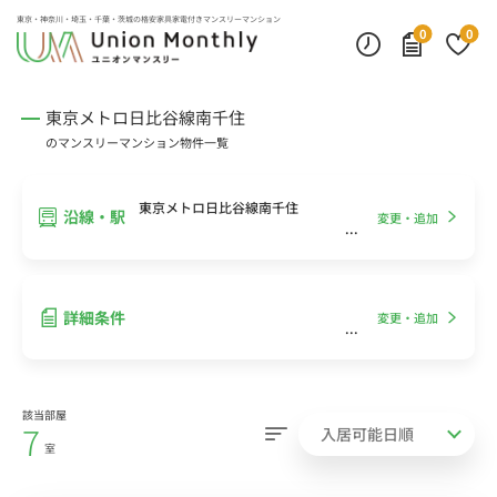
インターネット無料
モニター付きインターフォン
デスクランプ・フロアランプ
東京・神奈川・埼玉・千葉・茨城の
格安家具家電付きマンスリーマンション
0
0
東京メトロ日比谷線南千住
のマンスリーマンション物件一覧
東京メトロ日比谷線南千住
沿線・駅
変更・追加
詳細条件
変更・追加
該当部屋
7
室