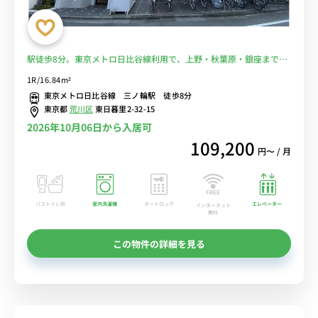
駅徒歩8分。東京メトロ日比谷線利用で、上野・秋葉原・銀座まで直
通。■選べるWi-Fi格安レンタル中！
1R/16.84m²
東京メトロ日比谷線 三ノ輪駅 徒歩8分
東京都
荒川区
東日暮里2-32-15
2026年10月06日から入居可
109,200
円〜 / 月
バストイレ別
室内洗濯機
オートロック
エレベーター
インターネット
無料
この物件の詳細を見る