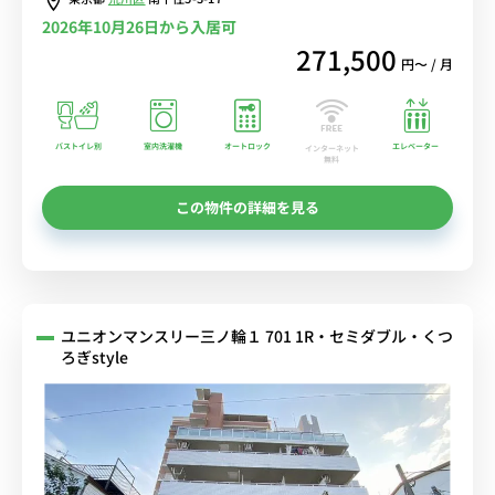
2026年10月26日から入居可
271,500
円〜 / 月
バストイレ別
室内洗濯機
オートロック
エレベーター
インターネット
無料
この物件の詳細を見る
ユニオンマンスリー三ノ輪１ 701 1R・セミダブル・くつ
ろぎstyle