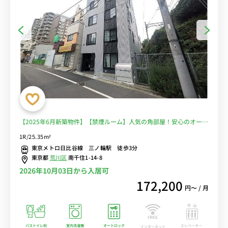
【2025年6月新築物件】【禁煙ルーム】人気の角部屋！安心のオート
ロック＆モニター付きインターフォン完備/バストイレ別＆便利な浴
1R/25.35m²
室乾燥機＆デスク・チェア＆たっぷり収納2ドア冷蔵庫など生活家電
東京メトロ日比谷線 三ノ輪駅 徒歩3分
のあるお部屋■選べるWi-Fi格安レンタル中！
東京都
荒川区
南千住1-14-8
2026年10月03日から入居可
172,200
円〜 / 月
バストイレ別
室内洗濯機
オートロック
エレベーター
インターネット