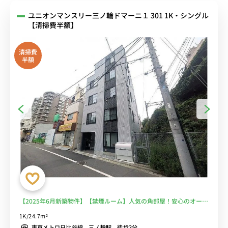
ユニオンマンスリー三ノ輪ドマーニ１ 301 1K・シングル
【清掃費半額】
清掃費
半額
【2025年6月新築物件】【禁煙ルーム】人気の角部屋！安心のオート
ロック＆モニター付きインターフォン完備/バストイレ別＆便利な浴
1K/24.7m²
室乾燥機＆ソファー・ローテーブル＆たっぷり収納2ドア冷蔵庫など
東京メトロ日比谷線 三ノ輪駅 徒歩3分