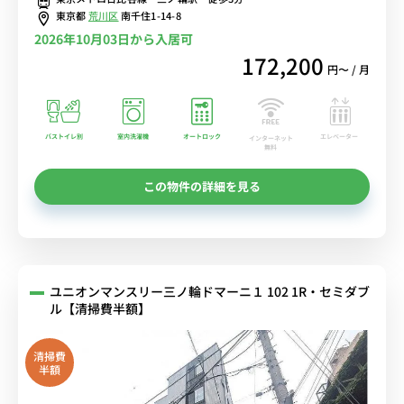
生活家電のあるお部屋■選べるWi-Fi格安レンタル中！
東京都
荒川区
南千住1-14-8
2026年10月03日から入居可
172,200
円〜 / 月
バストイレ別
室内洗濯機
オートロック
エレベーター
インターネット
無料
この物件の詳細を見る
ユニオンマンスリー三ノ輪ドマーニ１ 102 1R・セミダブ
ル【清掃費半額】
清掃費
半額