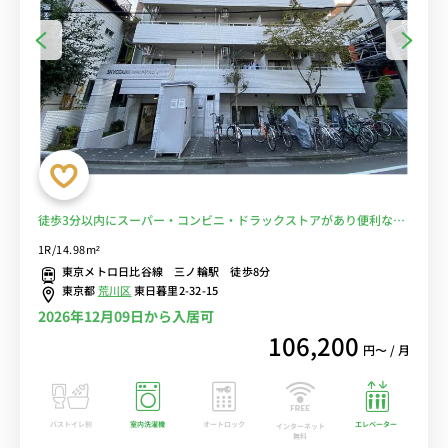
徒歩3分以内にスーパー・コンビニ・ドラックストアがあり便利なエ
リア/セミダブルベッドがある最上階のお部屋■選べるWi-Fi格安レン
1R/14.98m²
タル中！
東京メトロ日比谷線 三ノ輪駅 徒歩8分
東京都
荒川区
東日暮里2-32-15
2026年12月09日から入居可
106,200
円〜 / 月
バストイレ別
室内洗濯機
オートロック
エレベーター
インターネット
無料