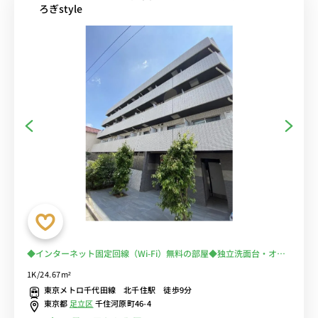
ろぎstyle
◆インターネット固定回線（Wi-Fi）無料の部屋◆独立洗面台・オー
トロック有り！
1K/24.67m²
東京メトロ千代田線 北千住駅 徒歩9分
東京都
足立区
千住河原町46-4