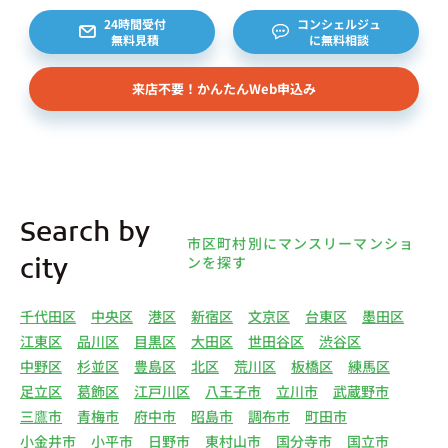
24時間受付
コンシェルジュ
無料見積
に無料相談
来店不要！かんたんWeb申込み
Search by
市区町村別にマンスリーマンショ
ンを探す
city
千代田区
中央区
港区
新宿区
文京区
台東区
墨田区
江東区
品川区
目黒区
大田区
世田谷区
渋谷区
中野区
杉並区
豊島区
北区
荒川区
板橋区
練馬区
足立区
葛飾区
江戸川区
八王子市
立川市
武蔵野市
三鷹市
青梅市
府中市
昭島市
調布市
町田市
小金井市
小平市
日野市
東村山市
国分寺市
国立市