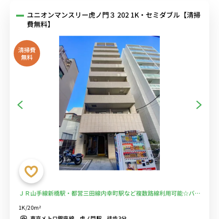
ユニオンマンスリー虎ノ門３ 202 1K・セミダブル【清掃
費無料】
清掃費
無料
ＪＲ山手線新橋駅・都営三田線内幸町駅など複数路線利用可能☆バス
トイレ別＆オートロック付＆コンビニ至近物件！■選べるWi-Fi格安
1K/20m²
レンタル中！
東京メトロ銀座線 虎ノ門駅 徒歩3分