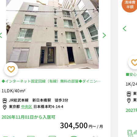
清掃費
半額
■安心
別・浴
◆インターネット固定回線（有線）無料の部屋◆ダイニング
1K/2
ワーク
セット＆ベッドルーム＆カウンターキッチン＆独立洗面台な
1LDK/40m²
東
「大手
ど設備万全なお部屋♪貴重な日本橋エリアのファミリー向け
JR総武本線 新日本橋駅 徒歩3分
可能丸
物件♪お早めにご予約をお願いします！
東京都
中央区
日本橋本町4-14-4
202
2026年11月01日から入居可
304,500
円〜 / 月