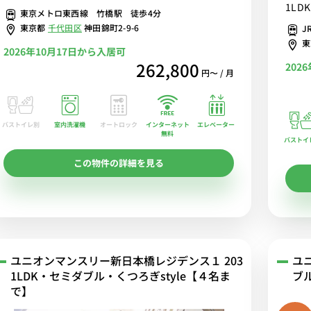
1LDK
東京メトロ東西線 竹橋駅 徒歩4分
本橋の
東京都
千代田区
神田錦町2-9-6
J
す
2026年10月17日から入居可
262,800
202
円〜 / 月
バストイレ別
室内洗濯機
オートロック
エレベーター
インターネット
無料
バストイ
この物件の詳細を見る
ユニオンマンスリー新日本橋レジデンス１ 203
ユ
1LDK・セミダブル・くつろぎstyle【４名ま
ブ
で】