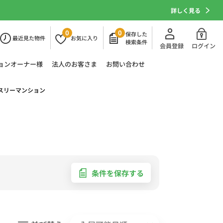
詳しく見る
0
0
保存した
最近
見た物件
お気に
入り
検索条件
会員登録
ログイン
ョン
オーナー様
法人の
お客さま
お問い合わせ
スリーマンション
条件を保存する