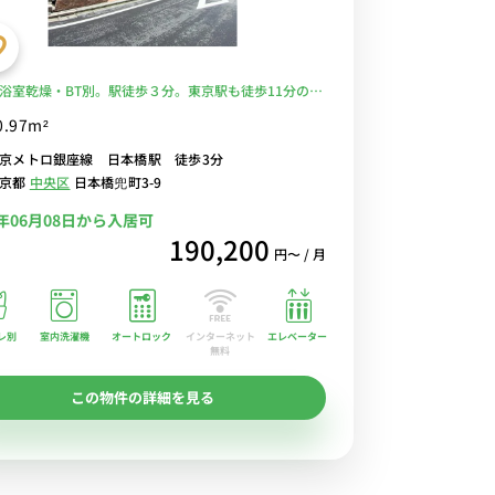
浴室乾燥・BT別。駅徒歩３分。東京駅も徒歩11分のお
立地♪■選べるWi-Fi格安レンタル中！
0.97m²
京メトロ銀座線 日本橋駅 徒歩3分
東京都
中央区
日本橋兜町3-9
7年06月08日から入居可
190,200
円〜 / 月
レ別
室内洗濯機
オートロック
エレベーター
インターネット
無料
この物件の詳細を見る