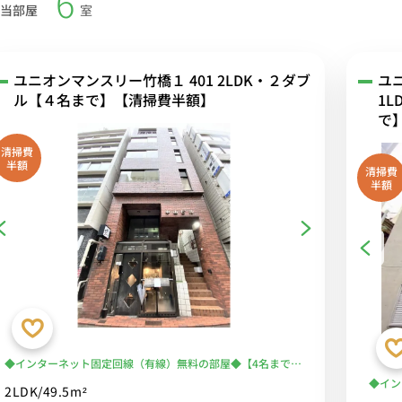
6
当部屋
室
ユニオンマンスリー竹橋１ 401 2LDK・２ダブ
ユ
ル【４名まで】【清掃費半額】
1L
で
清掃費
半額
清掃費
半額
◆インターネット固定回線（有線）無料の部屋◆【4名まで】
【2LDK｜49.5㎡】東京駅までも徒歩圏内/ベッド2台あり
◆イン
2LDK/49.5m²
セット