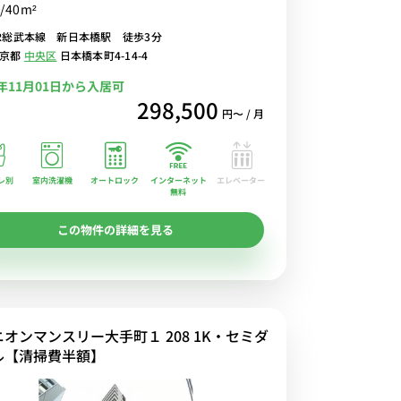
/40m²
貴重なファミリー物件！お早めにご予約をお願いしま
R総武本線 新日本橋駅 徒歩3分
東京都
中央区
日本橋本町4-14-4
6年11月01日から入居可
298,500
円〜 / 月
レ別
室内洗濯機
オートロック
エレベーター
インターネット
無料
この物件の詳細を見る
ニオンマンスリー大手町１ 208 1K・セミダ
ル【清掃費半額】