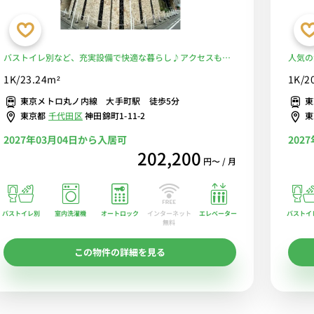
バストイレ別など、充実設備で快適な暮らし♪アクセスも良
人気の
好で毎日の通勤にも便利！■選べるWi-Fi格安レンタル中！
ススメ
1K/23.24m²
1K/2
東京メトロ丸ノ内線 大手町駅 徒歩5分
東
東京都
千代田区
神田錦町1-11-2
2027年03月04日から入居可
202
202,200
円〜 / 月
バストイレ別
室内洗濯機
オートロック
エレベーター
バストイ
インターネット
無料
この物件の詳細を見る