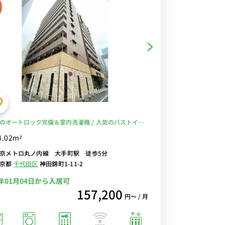
のオートロック完備＆室内洗濯機♪人気のバストイレ
室乾燥機付き♪料理にうれしい２口ガスコンロ♪テレ
4.02m²
にもおすすめのデスク＆チェア付き♪■東京メトロ
京メトロ丸ノ内線 大手町駅 徒歩5分
町駅」徒歩5分/東京・日本橋まで乗換なしでアクセス
東京都
千代田区
神田錦町1-11-2
ノ内線■選べるWi-Fi格安レンタル中！
7年01月04日から入居可
157,200
円〜 / 月