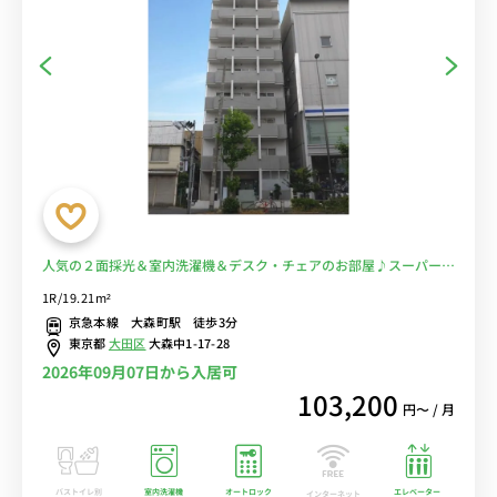
人気の２面採光＆室内洗濯機＆デスク・チェアのお部屋♪スーパー沢
山あり自炊もラクラク！■選べるWi-Fi格安レンタル中！
1R/19.21m²
京急本線 大森町駅 徒歩3分
東京都
大田区
大森中1-17-28
2026年09月07日から入居可
103,200
円〜 / 月
バストイレ別
室内洗濯機
オートロック
エレベーター
インターネット