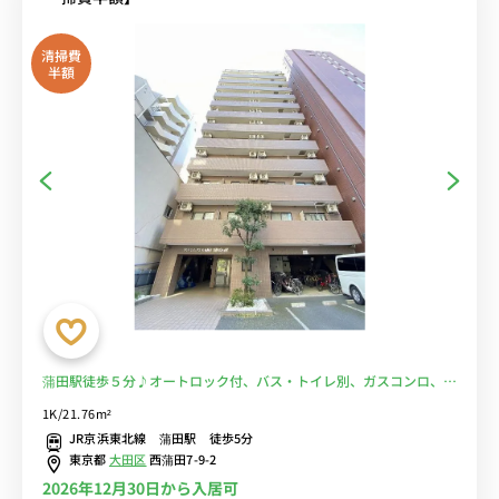
清掃費
半額
蒲田駅徒歩５分♪オートロック付、バス・トイレ別、ガスコンロ、室
内洗濯機と人気設備充実♪■選べるWi-Fi格安レンタル中！
1K/21.76m²
JR京浜東北線 蒲田駅 徒歩5分
東京都
大田区
西蒲田7-9-2
2026年12月30日から入居可