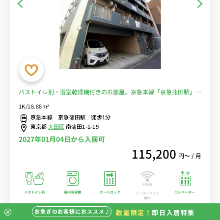
バストイレ別・浴室乾燥機付きのお部屋。京急本線「京急蒲田駅」徒
歩１分♪羽田空港通勤におススメ！■選べるWi-Fi格安レンタル中！
1K/18.88m²
京急本線 京急蒲田駅 徒歩1分
東京都
大田区
南蒲田1-1-19
2027年01月04日から入居可
115,200
円〜 / 月
バストイレ別
室内洗濯機
オートロック
エレベーター
インターネット
無料
お急ぎのお客様におススメ♪
数量限定！
即日入居特集
この物件の詳細を見る