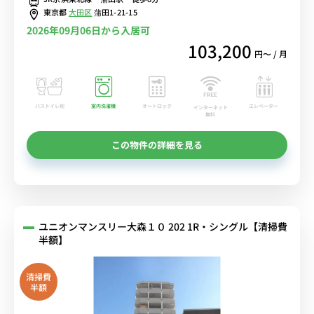
東京都
大田区
蒲田1-21-15
2026年09月06日から入居可
103,200
円〜 / 月
バストイレ別
室内洗濯機
オートロック
エレベーター
インターネット
無料
この物件の詳細を見る
ユニオンマンスリー大森１０ 202 1R・シングル【清掃費
半額】
清掃費
半額