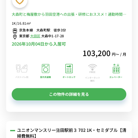
大森町と梅屋敷から羽田空港への出張・研修におススメ！通勤時間を
短縮しよう♪スーパー沢山あり自炊もラクラク！■選べるWi-Fi格安
1K/16.81m²
レンタル中！
京急本線 大森町駅 徒歩3分
東京都
大田区
大森中1-17-28
2026年10月04日から入居可
103,200
円〜 / 月
バストイレ別
室内洗濯機
オートロック
エレベーター
インターネット
無料
この物件の詳細を見る
ユニオンマンスリー蒲田駅前３ 702 1K・セミダブル【清
掃費無料】