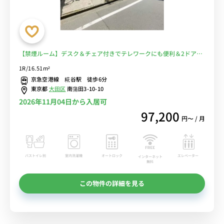
【禁煙ルーム】デスク＆チェア付きでテレワークにも便利＆2ドア冷
蔵庫など生活家電のあるお部屋/羽田空港へのアクセス抜群■選べる
1R/16.51m²
Wi-Fi格安レンタル中！
京急空港線 糀谷駅 徒歩6分
東京都
大田区
南蒲田3-10-10
2026年11月04日から入居可
97,200
円〜 / 月
バストイレ別
室内洗濯機
オートロック
エレベーター
インターネット
無料
この物件の詳細を見る