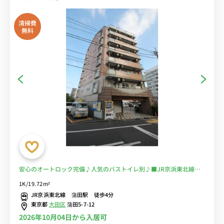
清掃費
無料
安心のオートロック完備♪人気のバストイレ別♪■JR京浜東北線
「蒲田駅」徒歩4分/ライフやまいばすけっとのスーパー近く飲食店も
1K/19.72m²
多数♪お仕事利用の人気大！■選べるWi-Fi格安レンタル中！
JR京浜東北線 蒲田駅 徒歩4分
東京都
大田区
蒲田5-7-12
2026年10月04日から入居可