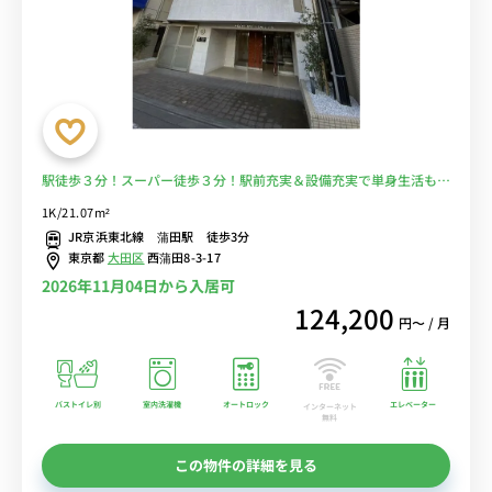
駅徒歩３分！スーパー徒歩３分！駅前充実＆設備充実で単身生活も充
実！■選べるWi-Fi格安レンタル中！
1K/21.07m²
JR京浜東北線 蒲田駅 徒歩3分
東京都
大田区
西蒲田8-3-17
2026年11月04日から入居可
124,200
円〜 / 月
バストイレ別
室内洗濯機
オートロック
エレベーター
インターネット
無料
この物件の詳細を見る