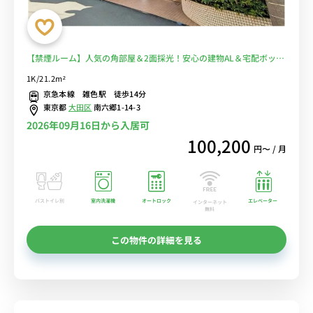
【禁煙ルーム】人気の角部屋＆2面採光！安心の建物AL＆宅配ボック
ス＆室内洗濯機完備♪デスク・チェアのあるお部屋/京急本線利用で
1K/21.2m²
京急蒲田駅まで1駅＆京急鶴見駅まで乗換なしでアクセス■選べる
京急本線 雑色駅 徒歩14分
Wi-Fi格安レンタル中！
東京都
大田区
南六郷1-14-3
2026年09月16日から入居可
100,200
円〜 / 月
バストイレ別
室内洗濯機
オートロック
エレベーター
インターネット
無料
この物件の詳細を見る