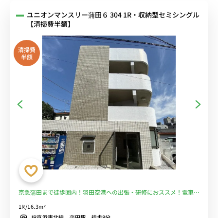
ユニオンマンスリー蒲田６ 304 1R・収納型セミシングル
【清掃費半額】
清掃費
半額
京急蒲田まで徒歩圏内！羽田空港への出張・研修におススメ！電車移
動を短縮して安心通勤♪■選べるWi-Fi格安レンタル中！
1R/16.3m²
JR京浜東北線 蒲田駅 徒歩8分