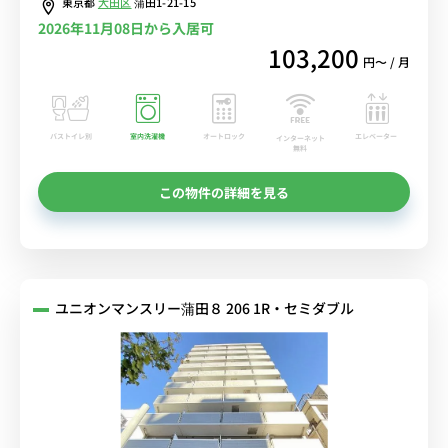
東京都
大田区
蒲田1-21-15
2026年11月08日から入居可
103,200
円〜 / 月
バストイレ別
室内洗濯機
オートロック
エレベーター
インターネット
無料
この物件の詳細を見る
ユニオンマンスリー蒲田８ 206 1R・セミダブル