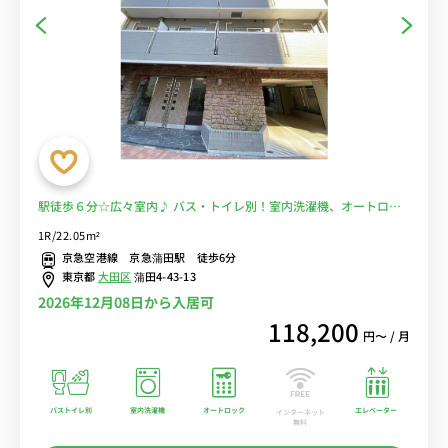
駅徒歩６分☆広々室内♪ バス・トイレ別！室内洗濯機、オートロッ
ク付物件♪■選べるWi-Fi格安レンタル中！
1R/22.05m²
京急空港線 京急蒲田駅 徒歩6分
東京都
大田区
蒲田4-43-13
2026年12月08日から入居可
118,200
円〜 / 月
バストイレ別
室内洗濯機
オートロック
エレベーター
インターネット
無料