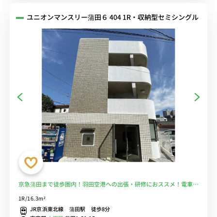
ユニオンマンスリー蒲田６ 404 1R・収納型セミシングル
京急蒲田まで徒歩圏内！羽田空港への出張・研修におススメ！電車移
動を短縮して安心通勤♪■選べるWi-Fi格安レンタル中！
1R/16.3m²
JR京浜東北線 蒲田駅 徒歩8分