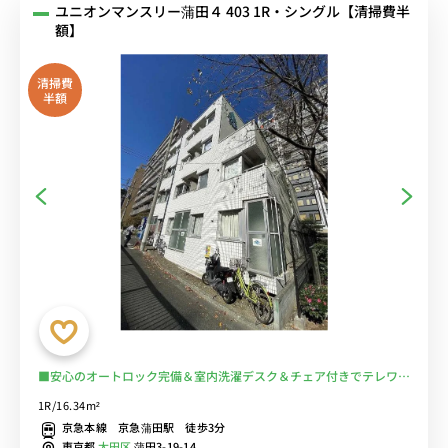
ユニオンマンスリー蒲田４ 403 1R・シングル【清掃費半
額】
清掃費
半額
■安心のオートロック完備＆室内洗濯デスク＆チェア付きでテレワー
クにもおすすめ♪２ドア冷蔵庫でたっぷり収納♪■京急本線「京急蒲
1R/16.34m²
田駅」徒歩3分/JR線も徒歩圏内で多数の路線の利用が可能/東京・横
京急本線 京急蒲田駅 徒歩3分
浜・羽田空港まで乗換なしでアクセス■選べるWi-Fi格安レンタル
東京都
大田区
蒲田3-19-14