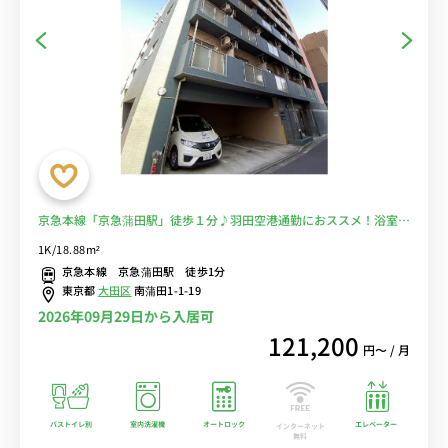
京急本線「京急蒲田駅」徒歩１分♪羽田空港通勤におススメ！浴室乾
燥機付き■選べるWi-Fi格安レンタル中！
1K/18.88m²
京急本線 京急蒲田駅 徒歩1分
東京都
大田区
南蒲田1-1-19
2026年09月29日から入居可
121,200
円〜 / 月
バストイレ別
室内洗濯機
オートロック
エレベーター
インターネット
無料