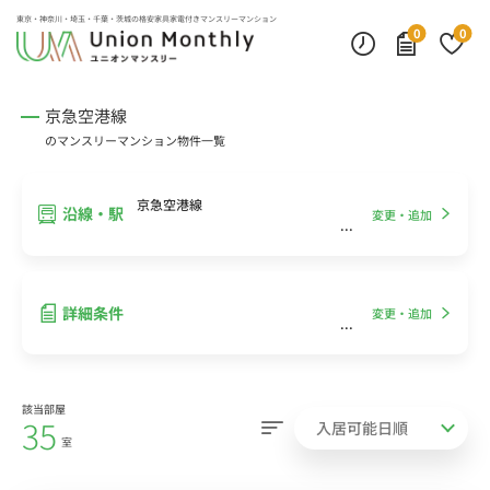
インターネット無料
モニター付きインターフォン
デスクランプ・フロアランプ
東京・神奈川・埼玉・千葉・茨城の
格安家具家電付きマンスリーマンション
0
0
京急空港線
のマンスリーマンション物件一覧
京急空港線
沿線・駅
変更・追加
詳細条件
変更・追加
該当部屋
35
室