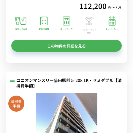
112,200
円〜 / 月
バストイレ別
室内洗濯機
オートロック
エレベーター
インターネット
無料
この物件の詳細を見る
ユニオンマンスリー蒲田駅前５ 208 1K・セミダブル【清
掃費半額】
清掃費
半額