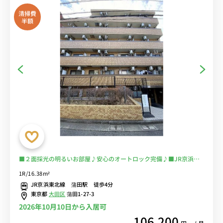
清掃費
半額
■２面採光の明るいお部屋♪安心のオートロック完備♪■JR京浜東
北線「蒲田駅」徒歩4分/品川まで最短10分、コンビニ横、飲食店多
1R/16.38m²
く便利■選べるWi-Fi格安レンタル中！
JR京浜東北線 蒲田駅 徒歩4分
東京都
大田区
蒲田1-27-3
2026年10月10日から入居可
106,200