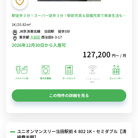
駅徒歩３分！スーパー徒歩３分！駅前充実＆設備充実で単身生活も充
実！■選べるWi-Fi格安レンタル中！
1K/20.82m²
JR京浜東北線 蒲田駅 徒歩3分
東京都
大田区
西蒲田8-3-17
2026年12月30日から入居可
127,200
円〜 / 月
バストイレ別
室内洗濯機
オートロック
エレベーター
インターネット
無料
この物件の詳細を見る
ユニオンマンスリー蒲田駅前４ 802 1K・セミダブル【清
掃費半額】