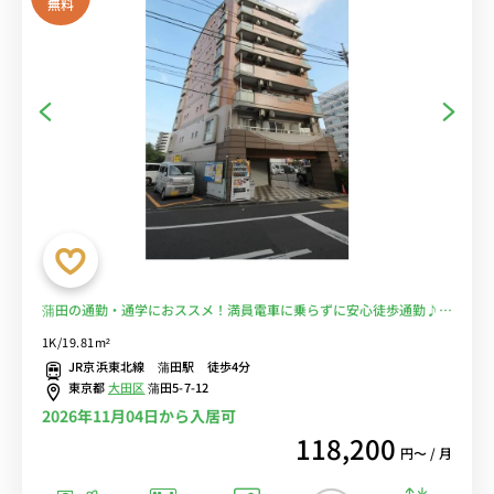
無料
蒲田の通勤・通学におススメ！満員電車に乗らずに安心徒歩通勤♪人
気の２面採光■選べるWi-Fi格安レンタル中！
1K/19.81m²
JR京浜東北線 蒲田駅 徒歩4分
東京都
大田区
蒲田5-7-12
2026年11月04日から入居可
118,200
円〜 / 月