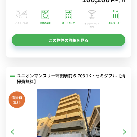
円〜 / 月
バストイレ別
室内洗濯機
オートロック
エレベーター
インターネット
無料
この物件の詳細を見る
ユニオンマンスリー蒲田駅前６ 703 1K・セミダブル【清
掃費無料】
清掃費
無料