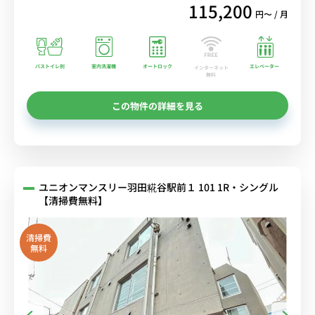
115,200
円〜 / 月
バストイレ別
室内洗濯機
オートロック
エレベーター
インターネット
無料
この物件の詳細を見る
ユニオンマンスリー羽田糀谷駅前１ 101 1R・シングル
【清掃費無料】
清掃費
無料