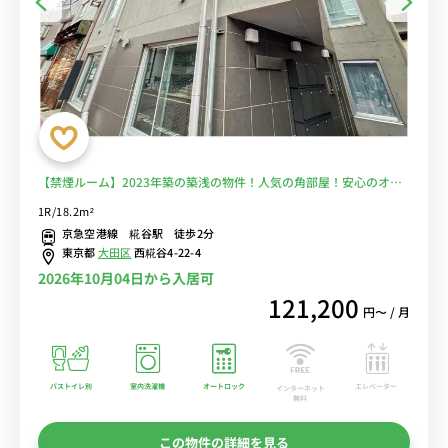
【禁煙ルーム】2023年築の築浅の物件！人気の角部屋！安心のオー
トロック＆モニター付きインターフォン完備/便利な浴室乾燥機＆温
1R/18.2m²
水洗浄便座付き/バストイレ別＆デスク・チェア＆たっぷり収納2ドア
京急空港線 糀谷駅 徒歩2分
冷蔵庫など生活家電のあるお部屋■選べるWi-Fi格安レンタル中！
東京都
大田区
西糀谷4-22-4
2026年10月04日から入居可
121,200
円〜 / 月
バストイレ別
室内洗濯機
オートロック
エレベーター
インターネット
無料
この物件の詳細を見る