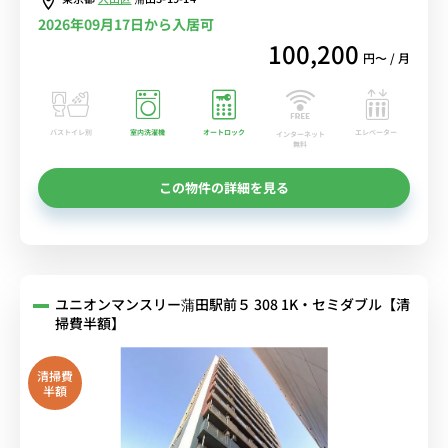
中！
2026年09月17日から入居可
100,200
円〜 / 月
バストイレ別
室内洗濯機
オートロック
エレベーター
インターネット
無料
この物件の詳細を見る
ユニオンマンスリー蒲田駅前５ 308 1K・セミダブル【清
掃費半額】
清掃費
半額