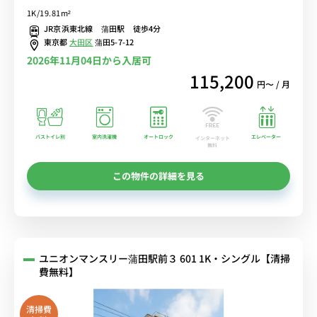
勤無しを実現♪■選べるWi-Fi格安レンタル中！
1K/19.81m²
JR京浜東北線 蒲田駅 徒歩4分
東京都
大田区
蒲田5-7-12
2026年11月04日から入居可
115,200
円〜 / 月
バストイレ別
室内洗濯機
オートロック
エレベーター
インターネット
無料
この物件の詳細を見る
ユニオンマンスリー蒲田駅前３ 601 1K・シングル【清掃
費無料】
清掃費