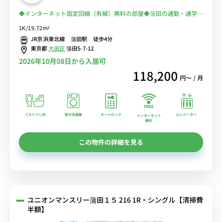
◆インターネット固定回線（有線）無料の部屋◆蒲田の通勤・通学に
おススメ！満員電車に乗らずに安心徒歩通勤♪
1K/19.72m²
JR京浜東北線 蒲田駅 徒歩4分
東京都
大田区
蒲田5-7-12
2026年10月08日から入居可
118,200
円〜 / 月
バストイレ別
室内洗濯機
オートロック
エレベーター
インターネット
無料
この物件の詳細を見る
ユニオンマンスリー蒲田１５ 216 1R・シングル【清掃費
半額】