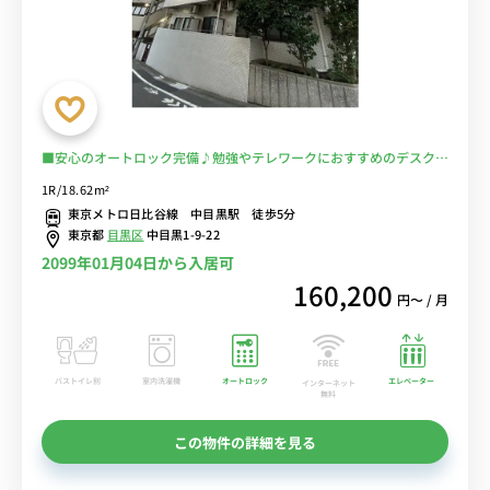
■安心のオートロック完備♪勉強やテレワークにおすすめのデスク＆
チェア付き♪２ドア冷蔵庫でたっぷり収納♪■東京メトロ日比谷線
1R/18.62m²
「中目黒駅」徒歩5分/六本木・銀座まで乗換なし/「東急ストア」や
東京メトロ日比谷線 中目黒駅 徒歩5分
「ライフ」などスーパー多数あり■選べるWi-Fi格安レンタル中！
東京都
目黒区
中目黒1-9-22
2099年01月04日から入居可
160,200
円〜 / 月
バストイレ別
室内洗濯機
オートロック
エレベーター
インターネット
無料
この物件の詳細を見る