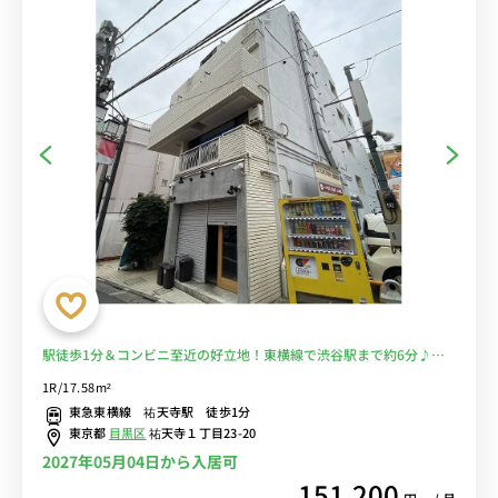
駅徒歩1分＆コンビニ至近の好立地！東横線で渋谷駅まで約6分♪■
選べるWi-Fi格安レンタル中！
1R/17.58m²
東急東横線 祐天寺駅 徒歩1分
東京都
目黒区
祐天寺１丁目23-20
2027年05月04日から入居可
151,200