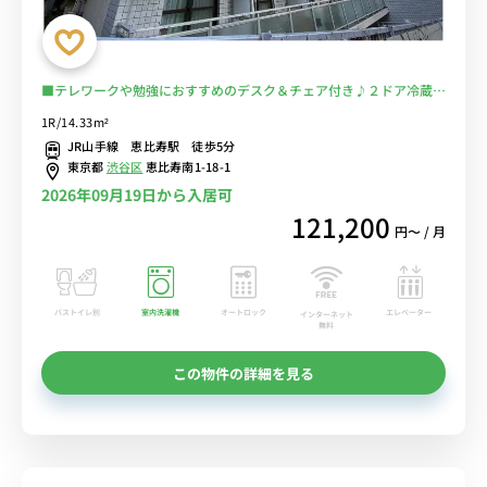
■テレワークや勉強におすすめのデスク＆チェア付き♪２ドア冷蔵庫
でたっぷり収納♪■JR線・東京メトロ「恵比寿駅」徒歩5分/渋谷・
1R/14.33m²
新宿・六本木まで乗換なしでアクセス可能/恵比寿ガーデンプレイス
JR山手線 恵比寿駅 徒歩5分
や都立広尾病院もすぐ近く■選べるWi-Fi格安レンタル中！
東京都
渋谷区
恵比寿南1-18-1
2026年09月19日から入居可
121,200
円〜 / 月
バストイレ別
室内洗濯機
オートロック
エレベーター
インターネット
無料
この物件の詳細を見る