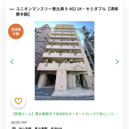
ユニオンマンスリー恵比寿９ 402 1K・セミダブル【清掃
費半額】
清掃費
半額
【禁煙ルーム】恵比寿駅まで徒歩約6分！オートロックで安心♪バス
トイレ別＆洗浄便座＆室内洗濯機＆ガスコンロで設備充実。家具にこ
1K/20.7m²
だわりありのニューヨークモダンスタイルのお部屋■選べるWi-Fi格
JR山手線 恵比寿駅 徒歩6分