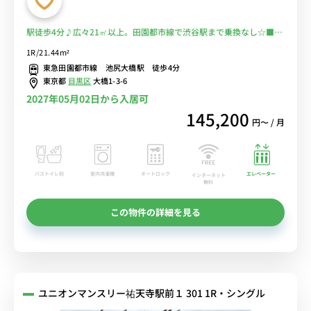
駅徒歩4分♪広々21㎡以上。田園都市線で渋谷駅まで乗換なし☆■選
べるWi-Fi格安レンタル中！
1R/21.44m²
東急田園都市線 池尻大橋駅 徒歩4分
東京都
目黒区
大橋1-3-6
2027年05月02日から入居可
145,200
円〜 / 月
バストイレ別
室内洗濯機
オートロック
エレベーター
インターネット
無料
この物件の詳細を見る
ユニオンマンスリー祐天寺駅前１ 301 1R・シングル