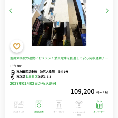
池尻大橋駅の通勤におススメ！満員電車を回避して安心徒歩通勤♪渋
谷も１駅！■選べるWi-Fi格安レンタル中！
1R/17m²
東急田園都市線 池尻大橋駅 徒歩1分
東京都
世田谷区
池尻3-3-3
2027年01月02日から入居可
109,200
円〜 / 月
バストイレ別
室内洗濯機
オートロック
エレベーター
インターネット
無料