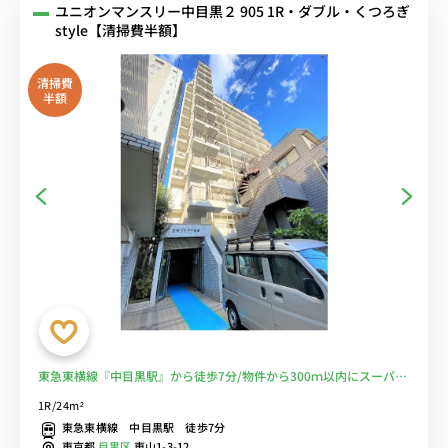
ユニオンマンスリー中目黒２ 905 1R・ダブル・くつろぎ
style【清掃費半額】
清掃費
半額
東急東横線『中目黒駅』から徒歩7分/物件から300ｍ以内にスーパー
やコンビニ等の買い物施設充実■選べるWi-Fi格安レンタル中！
1R/24m²
東急東横線 中目黒駅 徒歩7分
東京都
目黒区
東山1-3-12