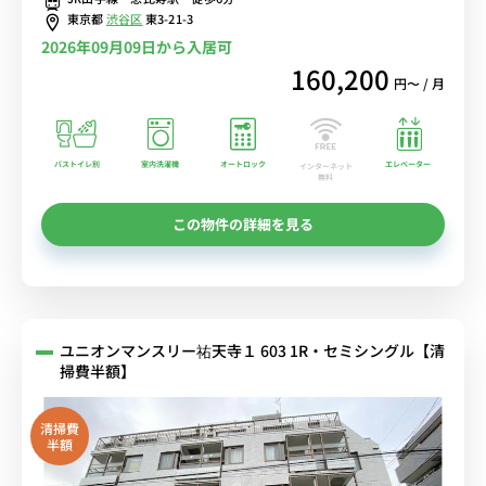
安レンタル中！
東京都
渋谷区
東3-21-3
2026年09月09日から入居可
160,200
円〜 / 月
バストイレ別
室内洗濯機
オートロック
エレベーター
インターネット
無料
この物件の詳細を見る
ユニオンマンスリー祐天寺１ 603 1R・セミシングル【清
掃費半額】
清掃費
半額