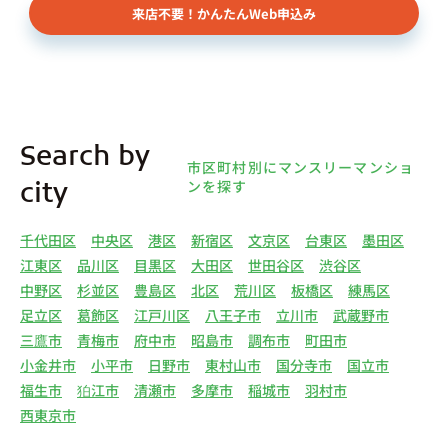
来店不要！かんたんWeb申込み
Search by
市区町村別にマンスリーマンショ
ンを探す
city
千代田区
中央区
港区
新宿区
文京区
台東区
墨田区
江東区
品川区
目黒区
大田区
世田谷区
渋谷区
中野区
杉並区
豊島区
北区
荒川区
板橋区
練馬区
足立区
葛飾区
江戸川区
八王子市
立川市
武蔵野市
三鷹市
青梅市
府中市
昭島市
調布市
町田市
小金井市
小平市
日野市
東村山市
国分寺市
国立市
福生市
狛江市
清瀬市
多摩市
稲城市
羽村市
西東京市