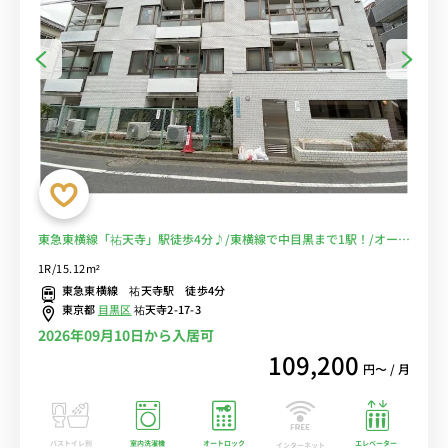
東急東横線「祐天寺」駅徒歩4分♪/東横線で中目黒まで1駅！/オート
ロック付で安心のセキュリティ♪/■選べるWi-Fi格安レンタル中！
1R/15.12m²
東急東横線 祐天寺駅 徒歩4分
東京都
目黒区
祐天寺2-17-3
2026年09月10日から入居可
109,200
円〜 / 月
バストイレ別
室内洗濯機
オートロック
エレベーター
インターネット