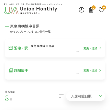
インターネット無料
モニター付きインターフォン
デスクランプ・フロアランプ
東京・神奈川・埼玉・千葉・茨城の
格安家具家電付きマンスリーマンション
0
0
東急東横線中目黒
のマンスリーマンション物件一覧
東急東横線中目黒
沿線・駅
変更・追加
詳細条件
変更・追加
該当部屋
8
室