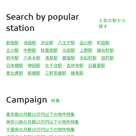
Search by popular
人気の駅から
探す
station
新宿駅
池袋駅
渋谷駅
八王子駅
品川駅
町田駅
立川駅
中野駅
秋葉原駅
蒲田駅
上野駅
錦糸町駅
府中駅
六本木駅
浅草駅
銀座駅
浜松町駅
田町駅
日本橋駅
神田駅
北千住駅
吉祥寺駅
日暮里駅
恵比寿駅
新橋駅
三軒茶屋駅
練馬駅
Campaign
特集
東京都の月額10万円以下の物件特集
神奈川県の月額10万円以下の物件特集
千葉県の月額10万円以下の物件特集