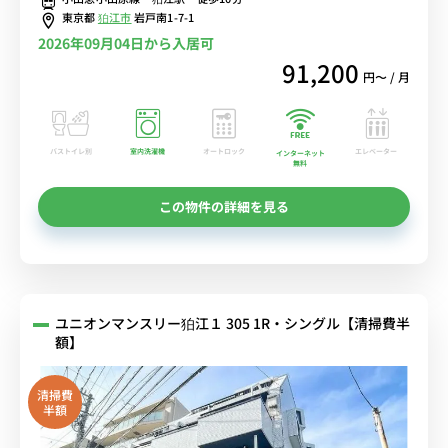
東京都
狛江市
岩戸南1-7-1
2026年09月04日から入居可
91,200
円〜 / 月
バストイレ別
室内洗濯機
オートロック
エレベーター
インターネット
無料
この物件の詳細を見る
ユニオンマンスリー狛江１ 305 1R・シングル【清掃費半
額】
清掃費
半額