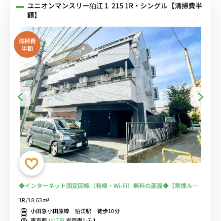
ユニオンマンスリー狛江１ 215 1R・シングル【清掃費半
額】
清掃費
半額
◆インターネット固定回線（有線・Wi-Fi）無料の部屋◆【禁煙ルー
ム】宅配ボックス＆室内洗濯機完備！冷蔵庫や電子レンジなど生活家
1R/18.63m²
電のあるお部屋/小田急小田原線利用で成城学園前駅や登戸駅まで2駅
小田急小田原線 狛江駅 徒歩10分
東京都
狛江市
岩戸南1-7-1