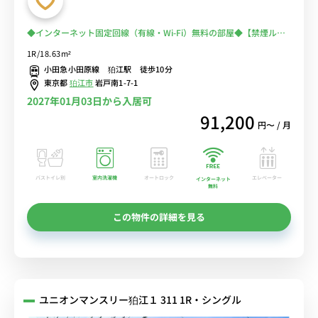
◆インターネット固定回線（有線・Wi-Fi）無料の部屋◆【禁煙ルー
ム】宅配ボックス＆室内洗濯機完備！冷蔵庫や電子レンジなど生活家
1R/18.63m²
電のあるお部屋/小田急小田原線利用で下北沢駅や新宿駅まで乗換な
小田急小田原線 狛江駅 徒歩10分
しでアクセス
東京都
狛江市
岩戸南1-7-1
2027年01月03日から入居可
91,200
円〜 / 月
バストイレ別
室内洗濯機
オートロック
エレベーター
インターネット
無料
この物件の詳細を見る
ユニオンマンスリー狛江１ 311 1R・シングル