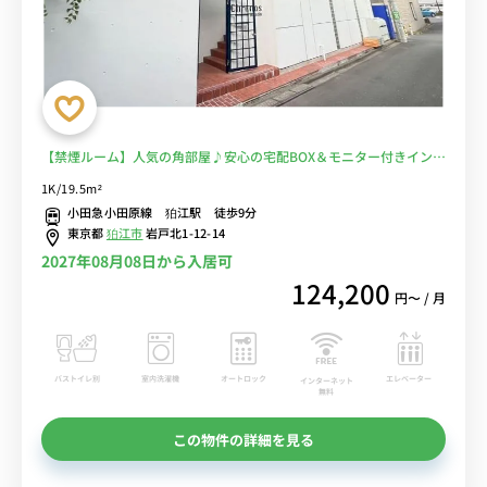
【禁煙ルーム】人気の角部屋♪安心の宅配BOX＆モニター付きインタ
ーフォンあり/駅前にはショッピングモール・小田急マルシェや
1K/19.5m²
ECORMAがあり、買い物はもちろんコンサートを楽しむのもオスス
小田急小田原線 狛江駅 徒歩9分
メ■選べるWi-Fi格安レンタル中！
東京都
狛江市
岩戸北1-12-14
2027年08月08日から入居可
124,200
円〜 / 月
バストイレ別
室内洗濯機
オートロック
エレベーター
インターネット
無料
この物件の詳細を見る