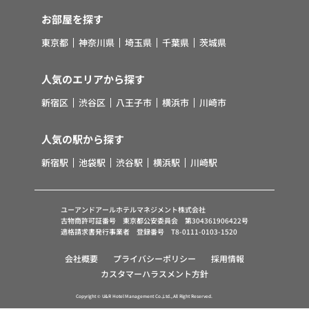
お部屋を探す
東京都
神奈川県
埼玉県
千葉県
茨城県
人気のエリアから探す
新宿区
渋谷区
八王子市
横浜市
川崎市
人気の駅から探す
新宿駅
池袋駅
渋谷駅
横浜駅
川崎駅
ユーアンドアールホテルマネジメント株式会社
古物商許可証番号 東京都公安委員会 第304361906422号
適格請求書発行事業者 登録番号 T8-0111-0103-1520
会社概要
プライバシーポリシー
採用情報
カスタマーハラスメント方針
Copyright © U&R Hotel Management Co.,Ltd., All Right Reserved.