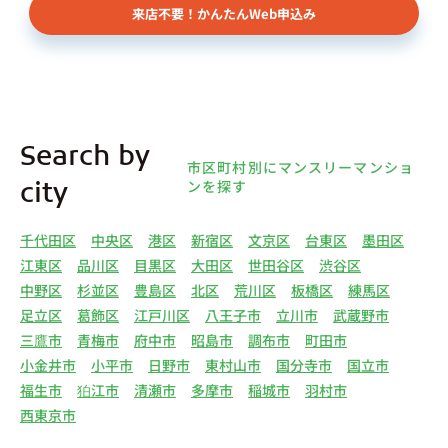
来店不要！かんたんWeb申込み
Search by
市区町村別にマンスリーマンショ
ンを探す
city
千代田区
中央区
港区
新宿区
文京区
台東区
墨田区
江東区
品川区
目黒区
大田区
世田谷区
渋谷区
中野区
杉並区
豊島区
北区
荒川区
板橋区
練馬区
足立区
葛飾区
江戸川区
八王子市
立川市
武蔵野市
三鷹市
青梅市
府中市
昭島市
調布市
町田市
小金井市
小平市
日野市
東村山市
国分寺市
国立市
福生市
狛江市
清瀬市
多摩市
稲城市
羽村市
西東京市