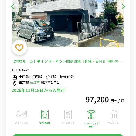
【禁煙ルーム】◆インターネット固定回線（有線・Wi-Fi）無料の部
屋◆安心のモニター付きインターフォン＆宅配BOXあり♪室内洗濯機
1R/16.6m²
や冷蔵庫などの生活家電完備
小田急小田原線 狛江駅 徒歩10分
東京都
狛江市
岩戸南1-7-1
2026年11月18日から入居可
97,200
円〜 / 月
バストイレ別
室内洗濯機
オートロック
エレベーター
インターネット
無料