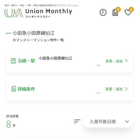
インターネット無料
モニター付きインターフォン
デスクランプ・フロアランプ
東京・神奈川・埼玉・千葉・茨城の
格安家具家電付きマンスリーマンション
0
0
小田急小田原線狛江
のマンスリーマンション物件一覧
小田急小田原線狛江
沿線・駅
変更・追加
詳細条件
変更・追加
該当部屋
8
室