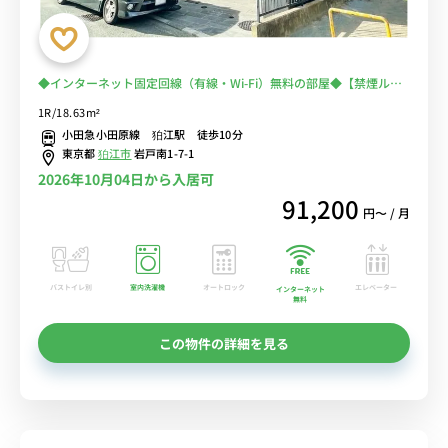
◆インターネット固定回線（有線・Wi-Fi）無料の部屋◆【禁煙ルー
ム】宅配ボックス＆モニター付きインターフォン完備♪小田急小田原
1R/18.63m²
線利用で新百合ヶ丘駅や玉川学園前駅まで乗換なしでアクセス可能
小田急小田原線 狛江駅 徒歩10分
東京都
狛江市
岩戸南1-7-1
2026年10月04日から入居可
91,200
円〜 / 月
バストイレ別
室内洗濯機
オートロック
エレベーター
インターネット
無料
この物件の詳細を見る