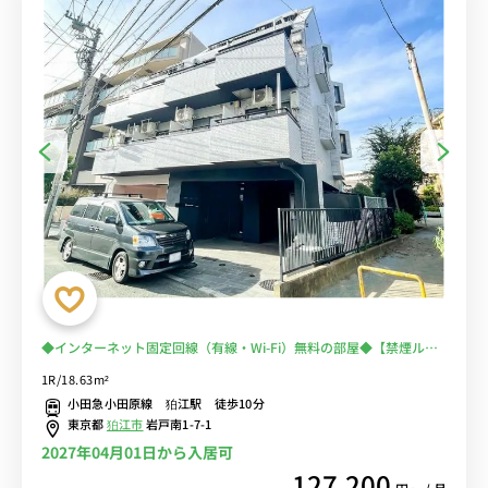
◆インターネット固定回線（有線・Wi-Fi）無料の部屋◆【禁煙ルー
ム】セキュリティ面も安心のモニター付きインターホン完備♪小田急
1R/18.63m²
小田原線利用で新百合ヶ丘駅や玉川学園前駅まで乗換なしでアクセス
小田急小田原線 狛江駅 徒歩10分
可能■選べるWi-Fi格安レンタル中！
東京都
狛江市
岩戸南1-7-1
2027年04月01日から入居可
127,200