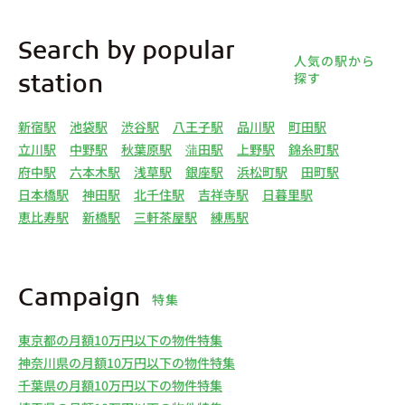
Search by popular
人気の駅から
探す
station
新宿駅
池袋駅
渋谷駅
八王子駅
品川駅
町田駅
立川駅
中野駅
秋葉原駅
蒲田駅
上野駅
錦糸町駅
府中駅
六本木駅
浅草駅
銀座駅
浜松町駅
田町駅
日本橋駅
神田駅
北千住駅
吉祥寺駅
日暮里駅
恵比寿駅
新橋駅
三軒茶屋駅
練馬駅
Campaign
特集
東京都の月額10万円以下の物件特集
神奈川県の月額10万円以下の物件特集
千葉県の月額10万円以下の物件特集