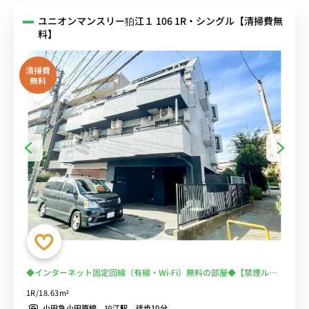
ユニオンマンスリー狛江１ 106 1R・シングル【清掃費無
料】
清掃費
無料
◆インターネット固定回線（有線・Wi-Fi）無料の部屋◆【禁煙ルー
ム】宅配ボックス＆モニター付きインターフォン＆室内洗濯機完備！
1R/18.63m²
浴室乾燥機あり＆冷蔵庫や電子レンジなど生活家電のあるお部屋
小田急小田原線 狛江駅 徒歩10分