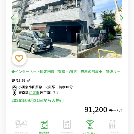
◆インターネット固定回線（有線・Wi-Fi）無料の部屋◆【禁煙ルー
ム】人気の角部屋！宅配ボックス＆室内洗濯機完備！デスク・チェア
1R/18.63m²
のあるお部屋/小田急小田原線利用で新百合ヶ丘駅や玉川学園前駅ま
小田急小田原線 狛江駅 徒歩10分
で乗換なしでアクセス
東京都
狛江市
岩戸南1-7-1
2026年09月21日から入居可
91,200
円〜 / 月
バストイレ別
室内洗濯機
オートロック
エレベーター
インターネット