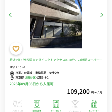
駅近2分！渋谷駅までダイレクトアクセス約10分。24時間スーパーも
近く便利。■選べるWi-Fi格安レンタル中！
1R/17.16m²
京王井の頭線 東松原駅 徒歩2分
東京都
世田谷区
松原5-8-2
2026年09月08日から入居可
109,200
円〜 / 月
バストイレ別
室内洗濯機
オートロック
エレベーター
インターネット