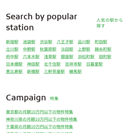
Search by popular
人気の駅から
探す
station
新宿駅
池袋駅
渋谷駅
八王子駅
品川駅
町田駅
立川駅
中野駅
秋葉原駅
蒲田駅
上野駅
錦糸町駅
府中駅
六本木駅
浅草駅
銀座駅
浜松町駅
田町駅
日本橋駅
神田駅
北千住駅
吉祥寺駅
日暮里駅
恵比寿駅
新橋駅
三軒茶屋駅
練馬駅
Campaign
特集
東京都の月額10万円以下の物件特集
神奈川県の月額10万円以下の物件特集
千葉県の月額10万円以下の物件特集