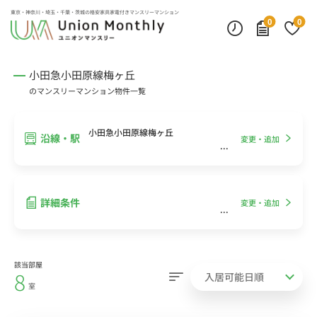
インターネット無料
モニター付きインターフォン
デスクランプ・フロアランプ
東京・神奈川・埼玉・千葉・茨城の
格安家具家電付きマンスリーマンション
0
0
小田急小田原線梅ヶ丘
のマンスリーマンション物件一覧
小田急小田原線梅ヶ丘
沿線・駅
変更・追加
詳細条件
変更・追加
該当部屋
8
室