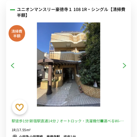
ユニオンマンスリー豪徳寺１ 108 1R・シングル【清掃費
半額】
清掃費
半額
駅徒歩1分!新宿駅直通14分♪オートロック・洗濯機付■選べるWi-Fi
格安レンタル中！
1R/17.55m²
小田急小田原線 豪徳寺駅 徒歩1分