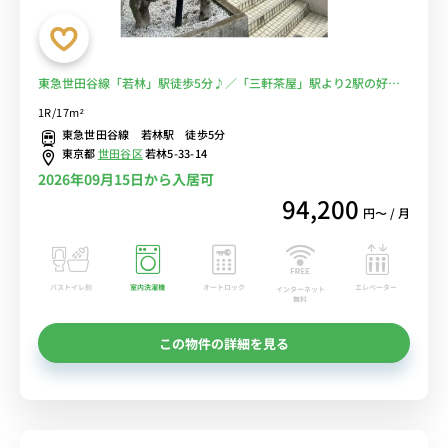
東急世田谷線「若林」駅徒歩5分♪／「三軒茶屋」駅より2駅の好立
地☆／■選べるWi-Fi格安レンタル中！
1R/17m²
東急世田谷線 若林駅 徒歩5分
東京都
世田谷区
若林5-33-14
2026年09月15日から入居可
94,200
円〜 / 月
バストイレ別
室内洗濯機
オートロック
エレベーター
インターネット
無料
この物件の詳細を見る