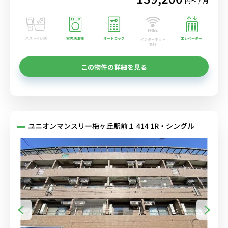
円〜 / 月
バストイレ別
室内洗濯機
オートロック
エレベーター
インターネット
無料
この物件の詳細を見る
ユニオンマンスリー梅ヶ丘駅前１ 414 1R・シングル