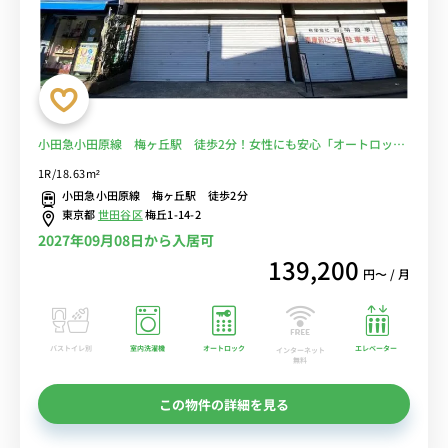
小田急小田原線 梅ヶ丘駅 徒歩2分！女性にも安心「オートロッ
ク」「室内洗濯機」■選べるWi-Fi格安レンタル中！
1R/18.63m²
小田急小田原線 梅ヶ丘駅 徒歩2分
東京都
世田谷区
梅丘1-14-2
2027年09月08日から入居可
139,200
円〜 / 月
バストイレ別
室内洗濯機
オートロック
エレベーター
インターネット
無料
この物件の詳細を見る