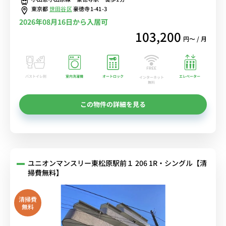
東京都
世田谷区
豪徳寺1-41-3
2026年08月16日から入居可
103,200
円〜 / 月
バストイレ別
室内洗濯機
オートロック
エレベーター
インターネット
無料
この物件の詳細を見る
ユニオンマンスリー東松原駅前１ 206 1R・シングル【清
掃費無料】
清掃費
無料