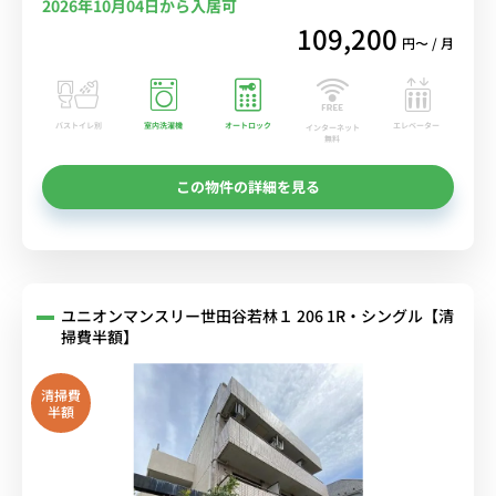
2026年10月04日から入居可
109,200
円〜 / 月
バストイレ別
室内洗濯機
オートロック
エレベーター
インターネット
無料
この物件の詳細を見る
ユニオンマンスリー世田谷若林１ 206 1R・シングル【清
掃費半額】
清掃費
半額