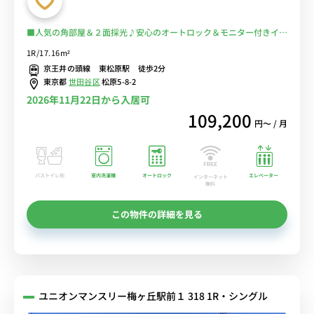
■人気の角部屋＆２面採光♪安心のオートロック＆モニター付きイン
ターフォン完備♪デスク＆チェア付きでテレワークにもおすすめ♪■
1R/17.16m²
京王井の頭線「東松原駅」徒歩2分/小田急線も徒歩圏内で利用可能/
京王井の頭線 東松原駅 徒歩2分
新宿・渋谷まで乗換なし/世田谷区立羽木公園もすぐ近く■選べるWi-
東京都
世田谷区
松原5-8-2
Fi格安レンタル中！
2026年11月22日から入居可
109,200
円〜 / 月
バストイレ別
室内洗濯機
オートロック
エレベーター
インターネット
無料
この物件の詳細を見る
ユニオンマンスリー梅ヶ丘駅前１ 318 1R・シングル