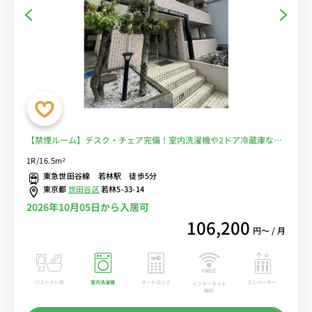
【禁煙ルーム】デスク・チェア完備！室内洗濯機や2ドア冷蔵庫など
生活家電のあるお部屋/国士舘大学や東京農業大学世田谷代田キャン
1R/16.5m²
パスまで徒歩通学■選べるWi-Fi格安レンタル中！
東急世田谷線 若林駅 徒歩5分
東京都
世田谷区
若林5-33-14
2026年10月05日から入居可
106,200
円〜 / 月
バストイレ別
室内洗濯機
オートロック
エレベーター
インターネット
無料