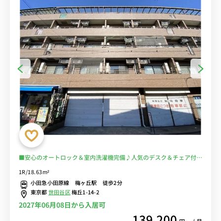
■安心のオートロック＆室内洗濯機完備♪人気のデスク＆チェア付き
♪■小田急線「梅ヶ丘駅」徒歩2分■選べるWi-Fi格安レンタル中！
1R/18.63m²
小田急小田原線 梅ヶ丘駅 徒歩2分
東京都
世田谷区
梅丘1-14-2
2027年06月08日から入居可
139,200