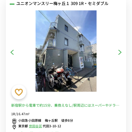
ユニオンマンスリー梅ヶ丘１ 309 1R・セミダブル
新宿駅から電車で約15分、乗換えなし/駅周辺にはスーパーやドラッ
グストアあり■選べるWi-Fi格安レンタル中！
1R/16.47m²
小田急小田原線 梅ヶ丘駅 徒歩8分
東京都
世田谷区
代田3-10-12