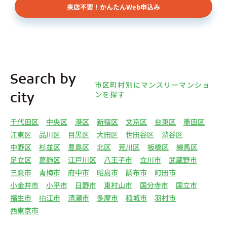
来店不要！かんたんWeb申込み
Search by
市区町村別にマンスリーマンショ
ンを探す
city
千代田区
中央区
港区
新宿区
文京区
台東区
墨田区
江東区
品川区
目黒区
大田区
世田谷区
渋谷区
中野区
杉並区
豊島区
北区
荒川区
板橋区
練馬区
足立区
葛飾区
江戸川区
八王子市
立川市
武蔵野市
三鷹市
青梅市
府中市
昭島市
調布市
町田市
小金井市
小平市
日野市
東村山市
国分寺市
国立市
福生市
狛江市
清瀬市
多摩市
稲城市
羽村市
西東京市