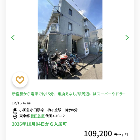
新宿駅から電車で約15分、乗換えなし/駅周辺にはスーパーやドラッ
グストアあり■選べるWi-Fi格安レンタル中！
1R/16.47m²
小田急小田原線 梅ヶ丘駅 徒歩8分
東京都
世田谷区
代田3-10-12
2026年10月04日から入居可
109,200
円〜 / 月