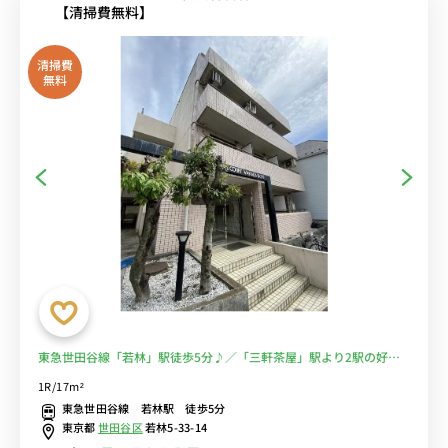
【清掃費無料】
清掃費
無料
東急世田谷線「若林」駅徒歩5分♪／「三軒茶屋」駅より2駅の好立
地☆／■選べるWi-Fi格安レンタル中！
1R/17m²
東急世田谷線 若林駅 徒歩5分
東京都
世田谷区
若林5-33-14