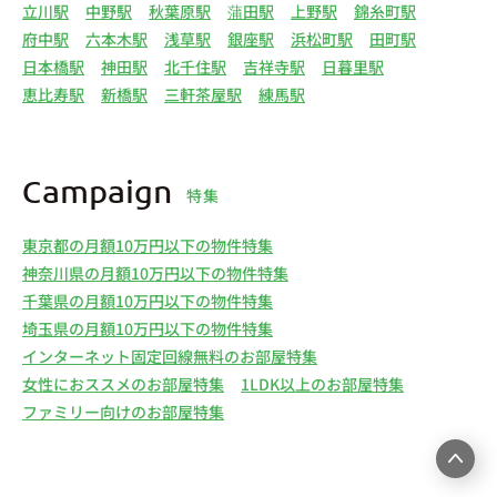
立川駅
中野駅
秋葉原駅
蒲田駅
上野駅
錦糸町駅
府中駅
六本木駅
浅草駅
銀座駅
浜松町駅
田町駅
日本橋駅
神田駅
北千住駅
吉祥寺駅
日暮里駅
恵比寿駅
新橋駅
三軒茶屋駅
練馬駅
Campaign
特集
東京都の月額10万円以下の物件特集
神奈川県の月額10万円以下の物件特集
千葉県の月額10万円以下の物件特集
埼玉県の月額10万円以下の物件特集
インターネット固定回線無料のお部屋特集
女性におススメのお部屋特集
1LDK以上のお部屋特集
ファミリー向けのお部屋特集