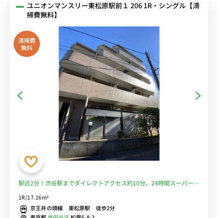
ユニオンマンスリー東松原駅前１ 206 1R・シングル【清
掃費無料】
清掃費
無料
駅近2分！渋谷駅までダイレクトアクセス約10分。24時間スーパーも
近く便利。■選べるWi-Fi格安レンタル中！
1R/17.16m²
京王井の頭線 東松原駅 徒歩2分
東京都
世田谷区
松原5-8-2