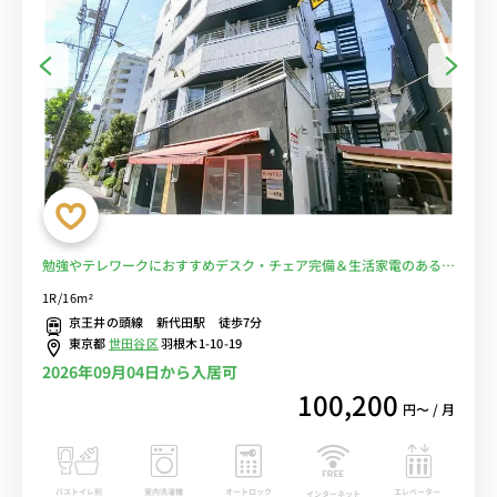
勉強やテレワークにおすすめデスク・チェア完備＆生活家電のあるお
部屋♪京王井の頭線と京王線から徒歩/下北沢駅となり＆明大前駅や
1R/16m²
駒場東大前へ乗換なし■選べるWi-Fi格安レンタル中！
京王井の頭線 新代田駅 徒歩7分
東京都
世田谷区
羽根木1-10-19
2026年09月04日から入居可
100,200
円〜 / 月
バストイレ別
室内洗濯機
オートロック
エレベーター
インターネット