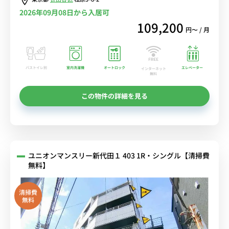
2026年09月08日から入居可
109,200
円〜 / 月
バストイレ別
室内洗濯機
オートロック
エレベーター
インターネット
無料
この物件の詳細を見る
ユニオンマンスリー新代田１ 403 1R・シングル【清掃費
無料】
清掃費
無料