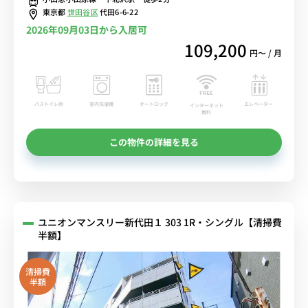
東京都
世田谷区
代田6-6-22
2026年09月03日から入居可
109,200
円〜 / 月
バストイレ別
室内洗濯機
オートロック
エレベーター
インターネット
無料
この物件の詳細を見る
ユニオンマンスリー新代田１ 303 1R・シングル【清掃費
半額】
清掃費
半額