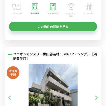
バストイレ別
室内洗濯機
オートロック
エレベーター
インターネット
無料
この物件の詳細を見る
ユニオンマンスリー世田谷若林１ 206 1R・シングル【清
掃費半額】
清掃費
半額