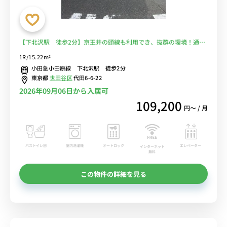
【下北沢駅 徒歩2分】京王井の頭線も利用でき、抜群の環境！通勤
や出張などお仕事関連の利用に人気♪■選べるWi-Fi格安レンタル
1R/15.22m²
中！
小田急小田原線 下北沢駅 徒歩2分
東京都
世田谷区
代田6-6-22
2026年09月06日から入居可
109,200
円〜 / 月
バストイレ別
室内洗濯機
オートロック
エレベーター
インターネット
無料
この物件の詳細を見る