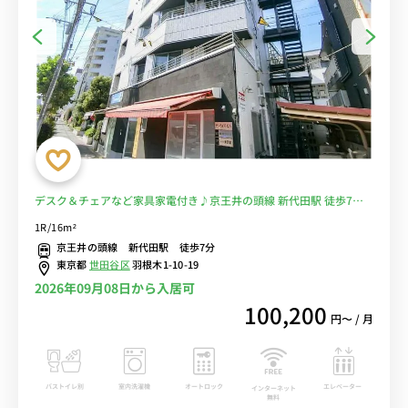
デスク＆チェアなど家具家電付き♪京王井の頭線 新代田駅 徒歩7
分。明大前まで乗り換えなし。下北沢駅まで徒歩圏内■選べるWi-Fi
1R/16m²
格安レンタル中！
京王井の頭線 新代田駅 徒歩7分
東京都
世田谷区
羽根木1-10-19
2026年09月08日から入居可
100,200
円〜 / 月
バストイレ別
室内洗濯機
オートロック
エレベーター
インターネット
無料