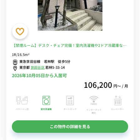
【禁煙ルーム】デスク・チェア完備！室内洗濯機や2ドア冷蔵庫など
生活家電のあるお部屋/国士舘大学や東京農業大学世田谷代田キャン
1R/16.5m²
パスまで徒歩通学■選べるWi-Fi格安レンタル中！
東急世田谷線 若林駅 徒歩5分
東京都
世田谷区
若林5-33-14
2026年10月05日から入居可
106,200
円〜 / 月
バストイレ別
室内洗濯機
オートロック
エレベーター
インターネット
無料
この物件の詳細を見る