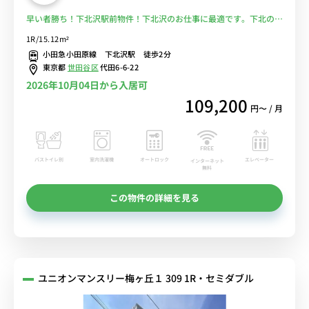
早い者勝ち！下北沢駅前物件！下北沢のお仕事に最適です。下北の充
実は説明不要なくらい有名ですね。♪■選べるWi-Fi格安レンタル
1R/15.12m²
中！
小田急小田原線 下北沢駅 徒歩2分
東京都
世田谷区
代田6-6-22
2026年10月04日から入居可
109,200
円〜 / 月
バストイレ別
室内洗濯機
オートロック
エレベーター
インターネット
無料
この物件の詳細を見る
ユニオンマンスリー梅ヶ丘１ 309 1R・セミダブル