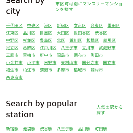
Search by
市区町村別にマンスリーマンショ
ンを探す
city
千代田区
中央区
港区
新宿区
文京区
台東区
墨田区
江東区
品川区
目黒区
大田区
世田谷区
渋谷区
中野区
杉並区
豊島区
北区
荒川区
板橋区
練馬区
足立区
葛飾区
江戸川区
八王子市
立川市
武蔵野市
三鷹市
青梅市
府中市
昭島市
調布市
町田市
小金井市
小平市
日野市
東村山市
国分寺市
国立市
福生市
狛江市
清瀬市
多摩市
稲城市
羽村市
西東京市
Search by popular
人気の駅から
探す
station
新宿駅
池袋駅
渋谷駅
八王子駅
品川駅
町田駅