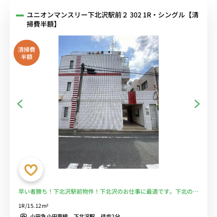
ユニオンマンスリー下北沢駅前２ 302 1R・シングル【清
掃費半額】
清掃費
半額
早い者勝ち！下北沢駅前物件！下北沢のお仕事に最適です。下北の充
実は説明不要なくらい有名ですね。♪■選べるWi-Fi格安レンタル
1R/15.12m²
中！
小田急小田原線 下北沢駅 徒歩2分