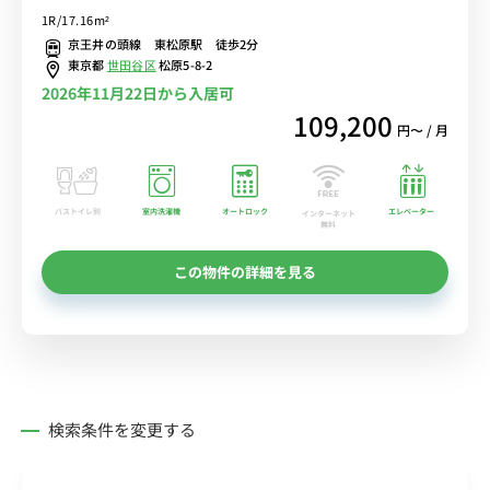
ターフォン完備♪デスク＆チェア付きでテレワークにもおすすめ♪■
1R/17.16m²
京王井の頭線「東松原駅」徒歩2分/小田急線も徒歩圏内で利用可能/
京王井の頭線 東松原駅 徒歩2分
新宿・渋谷まで乗換なし/世田谷区立羽木公園もすぐ近く■選べるWi-
東京都
世田谷区
松原5-8-2
Fi格安レンタル中！
2026年11月22日から入居可
109,200
円〜 / 月
バストイレ別
室内洗濯機
オートロック
エレベーター
インターネット
無料
この物件の詳細を見る
検索条件を変更する