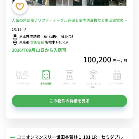
人気の角部屋♪ソファ・テーブル完備＆室内洗濯機など生活家電のあ
るお部屋/京王井の頭線と京王線から徒歩/下北沢駅となり＆明大前駅
1R/16m²
や駒場東大前へ乗換なし■選べるWi-Fi格安レンタル中！
京王井の頭線 新代田駅 徒歩7分
東京都
世田谷区
羽根木1-10-19
2026年09月12日から入居可
100,200
円〜 / 月
バストイレ別
室内洗濯機
オートロック
エレベーター
インターネット
無料
この物件の詳細を見る
ユニオンマンスリー世田谷若林１ 101 1R・セミダブル