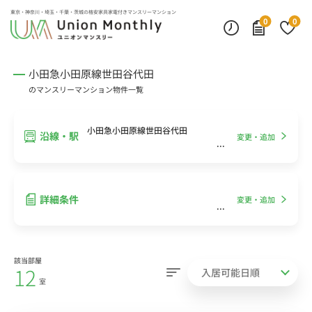
インターネット無料
モニター付きインターフォン
デスクランプ・フロアランプ
東京・神奈川・埼玉・千葉・茨城の
格安家具家電付きマンスリーマンション
0
0
小田急小田原線世田谷代田
のマンスリーマンション物件一覧
小田急小田原線世田谷代田
沿線・駅
変更・追加
詳細条件
変更・追加
該当部屋
12
室