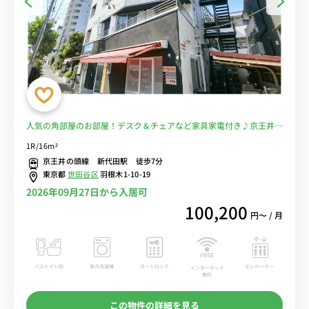
人気の角部屋のお部屋！デスク＆チェアなど家具家電付き♪京王井の
頭線 新代田駅 徒歩7分。明大前まで乗り換えなし・下北沢駅まで徒
1R/16m²
歩圏内■選べるWi-Fi格安レンタル中！
京王井の頭線 新代田駅 徒歩7分
東京都
世田谷区
羽根木1-10-19
2026年09月27日から入居可
100,200
円〜 / 月
バストイレ別
室内洗濯機
オートロック
エレベーター
インターネット
無料
この物件の詳細を見る